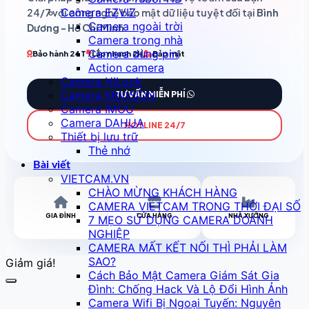
Camera EZVIZ
24/7 với công nghệ bảo mật dữ liệu tuyệt đối tại
Bình
Camera ngoài trời
Dương - Hồ Chí Minh
.
Camera trong nhà
Camera dùng pin
Bảo hành 24T
Lắp nhanh 2H
Bảo mật
Action camera
Camera HiLook
Camera KBVISION
TƯ VẤN MIỄN PHÍ
Camera IMOU
Camera DAHUA
HOTLINE 24/7
Thiết bị lưu trữ
Thẻ nhớ
Bài viết
VIETCAM.VN
CHÀO MỪNG KHÁCH HÀNG
CAMERA VIETCAM TRONG THỜI ĐẠI SỐ
GIA ĐÌNH
CỬA HÀNG
NHÀ XƯỞNG
7 MẸO SỬ DỤNG CAMERA DOANH
NGHIỆP
CAMERA MẤT KẾT NỐI THÌ PHẢI LÀM
SAO?
Giảm giá!
Cách Bảo Mật Camera Giám Sát Gia
Đình: Chống Hack Và Lộ Đổi Hình Ảnh
Camera Wifi Bị Ngoại Tuyến: Nguyên