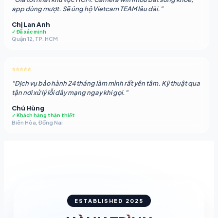
app dùng mượt. Sẽ ủng hộ Vietcam TEAM lâu dài."
Chị Lan Anh
✓ Đã xác minh
Quận 12, TP. HCM
⭐⭐⭐⭐⭐
"Dịch vụ bảo hành 24 tháng làm mình rất yên tâm. Kỹ thuật qua
tận nơi xử lý lỗi dây mạng ngay khi gọi."
Chú Hùng
✓ Khách hàng thân thiết
Biên Hòa, Đồng Nai
ESTABLISHED 2025