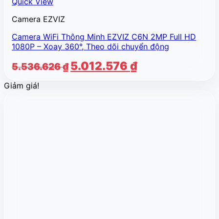
Quick View
Camera EZVIZ
Camera WiFi Thông Minh EZVIZ C6N 2MP Full HD
1080P – Xoay 360°, Theo dõi chuyển động
Giá
Giá
5.012.576
₫
5.536.626
₫
gốc
hiện
Giảm giá!
là:
tại
5.536.626 ₫.
là:
5.012.576 ₫.