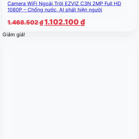
Camera WiFi Ngoài Trời EZVIZ C3N 2MP Full HD
1080P – Chống nước, AI phát hiện người
Giá
Giá
1.102.100
₫
1.468.502
₫
gốc
hiện
Giảm giá!
là:
tại
1.468.502 ₫.
là:
1.102.100 ₫.