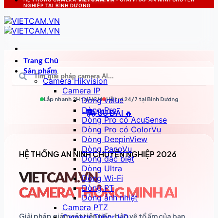
NGHIỆP TẠI BÌNH DƯƠNG
Trang Chủ
Sản phẩm
Camera Hikvision
Camera IP
Dòng value
Lắp nhanh 2H tại
HCM
Hỗ trợ 24/7 tại
Bình Dương
Dòng Pro
ƯU ĐÃI 🔥
Dòng Pro có AcuSense
Dòng Pro có ColorVu
Dòng DeepinView
Dòng PanoVu
HỆ THỐNG AN NINH CHUYÊN NGHIỆP 2026
Dòng đặc biệt
Dòng Ultra
VIETCAM.VN
Dòng Wi-Fi
Dòng PT
CAMERA THÔNG MINH AI
Dòng ảnh nhiệt
Camera PTZ
Giải pháp giám sát tiên tiến, bảo vệ tổ ấm của bạn
Camera Tubor HD