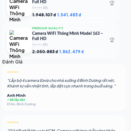
🏆
Full HD
⭐⭐⭐⭐⭐
(0)
Giá
Giá
1.948.107
₫
1.541.483
₫
gốc
hiện
là:
tại
PREMIUM QUALITY
1.948.107 ₫.
là:
Camera WiFi Thông Minh Model 163 –
1.541.483 ₫.
🏆
Full HD
⭐⭐⭐⭐⭐
(0)
Giá
Giá
2.050.883
₫
1.862.479
₫
gốc
hiện
Đánh GIá
là:
tại
2.050.883 ₫.
là:
⭐⭐⭐⭐⭐
1.862.479 ₫.
"Lắp bộ 4 camera Ezviz cho nhà xưởng ở Bình Dương rất nét,
Khánh tư vấn nhiệt tình, lắp đặt cực nhanh trong buổi sáng."
Anh Minh
✓ Đã lắp đặt
Dĩ An, Bình Dương
⭐⭐⭐⭐⭐
"Giá tốt nhất khu vực HCM. Camera wifi Imou bắt sóng khỏe,