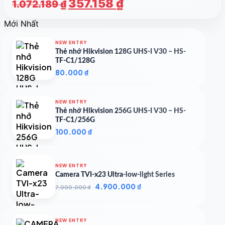
Giá
Giá
357.158
₫
1.072.189
₫
gốc
hiện
Mới Nhất
là:
tại
1.072.189 ₫.
là:
NEW ENTRY
357.158 ₫.
Thẻ nhớ Hikvision 128G UHS-I V30 – HS-
TF-C1/128G
80.000
₫
NEW ENTRY
Thẻ nhớ Hikvision 256G UHS-I V30 – HS-
TF-C1/256G
100.000
₫
NEW ENTRY
Camera TVI-x23 Ultra-low-light Series
Giá
Giá
4.900.000
₫
7.000.000
₫
gốc
hiện
là:
tại
7.000.000 ₫.
là:
NEW ENTRY
4.900.000 ₫.