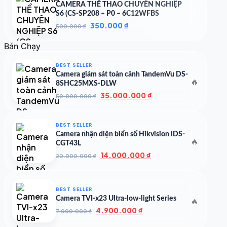
CAMERA THỂ THAO CHUYÊN NGHIỆP
S6 (CS-SP208 – P0 – 6C12WFBS
Giá
Giá
350.000
₫
500.000
₫
gốc
hiện
là:
tại
Bán Chạy
500.000 ₫.
là:
350.000 ₫.
BEST SELLER
Camera giám sát toàn cảnh TandemVu DS-
🔥
8SHC25MXS-DLW
Giá
Giá
35.000.000
₫
50.000.000
₫
gốc
hiện
là:
tại
50.000.000 ₫.
là:
BEST SELLER
35.000.000 ₫.
Camera nhận diện biển số Hikvision iDS-
🔥
CGT43L
Giá
Giá
14.000.000
₫
20.000.000
₫
gốc
hiện
là:
tại
20.000.000 ₫.
là:
BEST SELLER
14.000.000 ₫.
Camera TVI-x23 Ultra-low-light Series
🔥
Giá
Giá
4.900.000
₫
7.000.000
₫
gốc
hiện