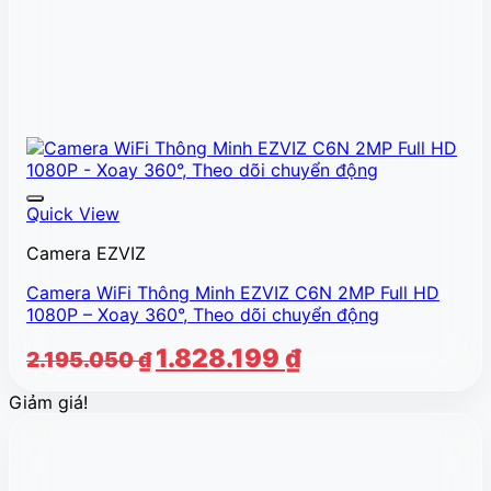
Quick View
Camera EZVIZ
Camera WiFi Thông Minh EZVIZ C6N 2MP Full HD
1080P – Xoay 360°, Theo dõi chuyển động
Giá
Giá
1.828.199
₫
2.195.050
₫
gốc
hiện
Giảm giá!
là:
tại
2.195.050 ₫.
là:
1.828.199 ₫.