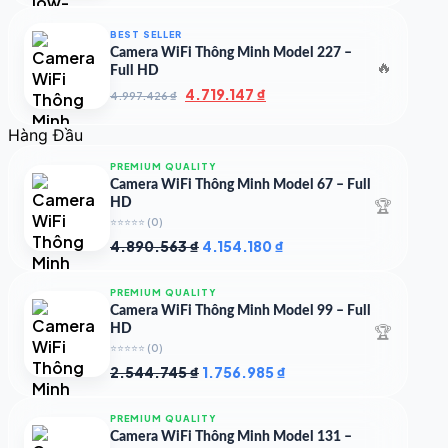
là:
tại
7.000.000 ₫.
là:
BEST SELLER
4.900.000 ₫.
Camera WiFi Thông Minh Model 227 –
🔥
Full HD
Giá
Giá
4.719.147
₫
4.997.426
₫
gốc
hiện
là:
tại
Hàng Đầu
4.997.426 ₫.
là:
4.719.147 ₫.
PREMIUM QUALITY
Camera WiFi Thông Minh Model 67 – Full
🏆
HD
⭐⭐⭐⭐⭐
(0)
Giá
Giá
4.890.563
₫
4.154.180
₫
gốc
hiện
là:
tại
PREMIUM QUALITY
4.890.563 ₫.
là:
Camera WiFi Thông Minh Model 99 – Full
4.154.180 ₫.
🏆
HD
⭐⭐⭐⭐⭐
(0)
Giá
Giá
2.544.745
₫
1.756.985
₫
gốc
hiện
là:
tại
PREMIUM QUALITY
2.544.745 ₫.
là:
Camera WiFi Thông Minh Model 131 –
1.756.985 ₫.