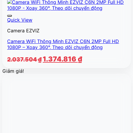
Quick View
Camera EZVIZ
Camera WiFi Thông Minh EZVIZ C6N 2MP Full HD
1080P – Xoay 360°, Theo dõi chuyển động
Giá
Giá
1.374.816
₫
2.037.504
₫
gốc
hiện
Giảm giá!
là:
tại
2.037.504 ₫.
là:
1.374.816 ₫.