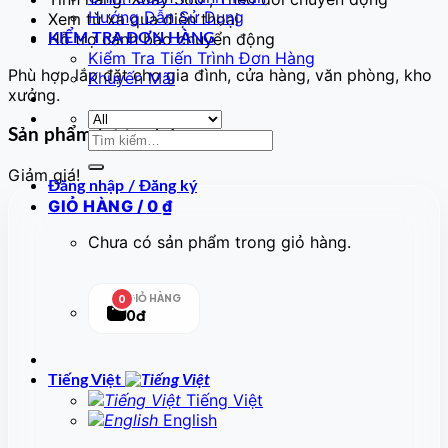
Hướng Dẫn Sử Dụng
Xem từ xa qua điện thoại
Hỗ trợ cảnh báo chuyển động
KIỂM TRA ĐƠN HÀNG
Kiểm Tra Tiến Trình Đơn Hàng
Phù hợp lắp đặt cho gia đình, cửa hàng, văn phòng, kho
Khuyến Mãi
xưởng.
Sản phẩm tương tự
Tìm
kiếm:
Giảm giá!
Đăng nhập / Đăng ký
GIỎ HÀNG /
0
₫
Chưa có sản phẩm trong giỏ hàng.
GIỎ HÀNG
0
0đ
Tiếng Việt
Tiếng Việt
English