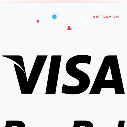
© 2026
VIETCAM.VN
|
Thiết kế bởi
VIETCAM.VN
Trụ sở: Bình Dương, Hồ Chí Minh
SSL SECURE
CHÍNH CHỦ