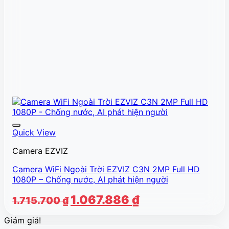
Quick View
Camera EZVIZ
Camera WiFi Ngoài Trời EZVIZ C3N 2MP Full HD
1080P – Chống nước, AI phát hiện người
Giá
Giá
1.067.886
₫
1.715.700
₫
gốc
hiện
Giảm giá!
là:
tại