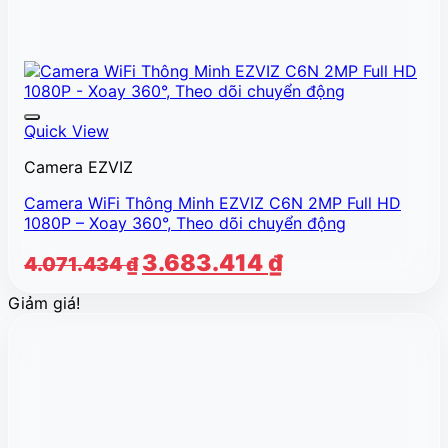
Quick View
Camera EZVIZ
Camera WiFi Thông Minh EZVIZ C6N 2MP Full HD
1080P – Xoay 360°, Theo dõi chuyển động
Giá
Giá
3.683.414
₫
4.071.434
₫
gốc
hiện
Giảm giá!
là:
tại
4.071.434 ₫.
là:
3.683.414 ₫.