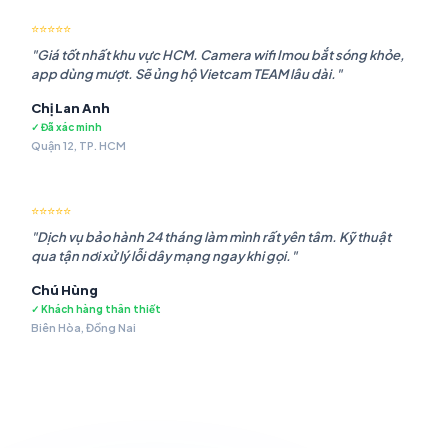
⭐⭐⭐⭐⭐
"Giá tốt nhất khu vực HCM. Camera wifi Imou bắt sóng khỏe,
app dùng mượt. Sẽ ủng hộ Vietcam TEAM lâu dài."
Chị Lan Anh
✓ Đã xác minh
Quận 12, TP. HCM
⭐⭐⭐⭐⭐
"Dịch vụ bảo hành 24 tháng làm mình rất yên tâm. Kỹ thuật
qua tận nơi xử lý lỗi dây mạng ngay khi gọi."
Chú Hùng
✓ Khách hàng thân thiết
Biên Hòa, Đồng Nai