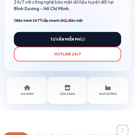
24/7 với công nghệ bảo mật dữ liệu tuyệt đối tại
Bình Dương - Hồ Chí Minh
.
Bảo hành 24T
Lắp nhanh 2H
Bảo mật
TƯ VẤN MIỄN PHÍ
HOTLINE 24/7
GIA ĐÌNH
CỬA HÀNG
NHÀ XƯỞNG