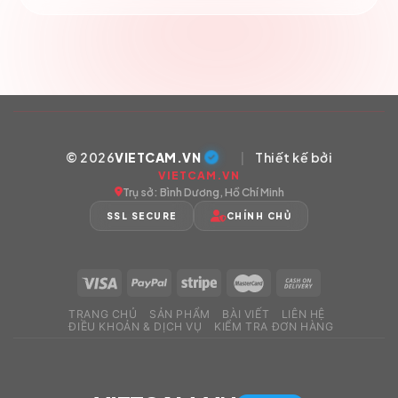
© 2026
VIETCAM.VN
|
Thiết kế bởi
VIETCAM.VN
Trụ sở: Bình Dương, Hồ Chí Minh
SSL SECURE
CHÍNH CHỦ
TRANG CHỦ
SẢN PHẨM
BÀI VIẾT
LIÊN HỆ
ĐIỀU KHOẢN & DỊCH VỤ
KIỂM TRA ĐƠN HÀNG