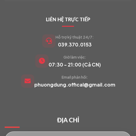
LIÊN HỆ TRỰC TIẾP
Hỗ trợ kỹ thuật 24/7:
039.370.0153
Giờ làm việc:
VIETCAM.VN
07:30 - 21:00 (Cả CN)
VC
Đang trực tuyến
Email phản hồi:
phuongdung.offical@gmail.com
Báo giá Camera
Tư vấn lắp đặt
ĐỊA CHỈ
Hỗ trợ kỹ thuật