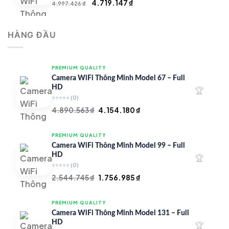
Giá
Giá
4.719.147
₫
4.997.426
₫
gốc
hiện
là:
tại
HÀNG ĐẦU
4.997.426 ₫.
là:
4.719.147 ₫.
PREMIUM QUALITY
Camera WiFi Thông Minh Model 67 – Full
HD
🏆
⭐⭐⭐⭐⭐
(0)
Giá
Giá
4.890.563
₫
4.154.180
₫
gốc
hiện
là:
tại
PREMIUM QUALITY
4.890.563 ₫.
là:
Camera WiFi Thông Minh Model 99 – Full
4.154.180 ₫.
HD
🏆
⭐⭐⭐⭐⭐
(0)
Giá
Giá
2.544.745
₫
1.756.985
₫
gốc
hiện
là:
tại
PREMIUM QUALITY
2.544.745 ₫.
là:
Camera WiFi Thông Minh Model 131 – Full
1.756.985 ₫.
HD
🏆