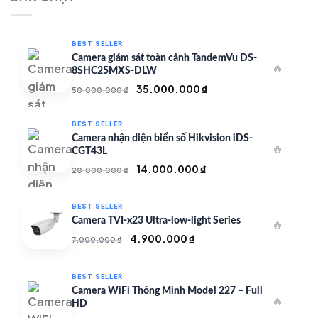
350.000 ₫.
BEST SELLER
Camera giám sát toàn cảnh TandemVu DS-
🔥
8SHC25MXS-DLW
Giá
Giá
35.000.000
₫
50.000.000
₫
gốc
hiện
là:
tại
BEST SELLER
50.000.000 ₫.
là:
Camera nhận diện biển số Hikvision iDS-
🔥
35.000.000 ₫.
CGT43L
Giá
Giá
14.000.000
₫
20.000.000
₫
gốc
hiện
là:
tại
BEST SELLER
20.000.000 ₫.
là:
Camera TVI-x23 Ultra-low-light Series
🔥
14.000.000 ₫.
Giá
Giá
4.900.000
₫
7.000.000
₫
gốc
hiện
là:
tại
BEST SELLER
7.000.000 ₫.
là:
Camera WiFi Thông Minh Model 227 – Full
🔥
4.900.000 ₫.
HD