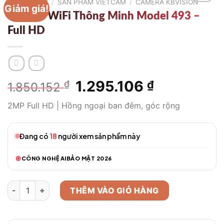
TRANG CHỦ
/
SẢN PHẨM VIETCAM
/
CAMERA KBVISION
Giảm giá!
Camera WiFi Thông Minh Model 493 –
Full HD
Giá
1.295.106
Giá
₫
₫
1.850.152
gốc
hiện
2MP Full HD | Hồng ngoại ban đêm, góc rộng
là:
tại
1.850.152 ₫.
là:
1.295.106 ₫
Đang có
18
người xem sản phẩm này
CÔNG NGHỆ AI
BẢO MẬT 2026
Camera WiFi Thông Minh Model 493 – Full HD số lượng
THÊM VÀO GIỎ HÀNG