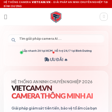
Skip
HỆ THỐNG CAMERA
VIETCAM.VN
- GIẢI PHÁP AN NINH CHUYÊN NGHIỆP TẠI
BÌNH DƯƠNG
to
content
Lắp nhanh 2H tại
HCM
Hỗ trợ 24/7 tại
Bình Dương
ƯU ĐÃI 🔥
HỆ THỐNG AN NINH CHUYÊN NGHIỆP 2026
VIETCAM.VN
CAMERA THÔNG MINH AI
Giải pháp giám sát tiên tiến, bảo vệ tổ ấm của bạn