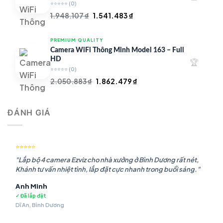
⭐⭐⭐⭐⭐
(0)
Giá
Giá
1.948.107
₫
1.541.483
₫
gốc
hiện
là:
tại
PREMIUM QUALITY
1.948.107 ₫.
là:
Camera WiFi Thông Minh Model 163 – Full
1.541.483 ₫.
HD
🏆
⭐⭐⭐⭐⭐
(0)
Giá
Giá
2.050.883
₫
1.862.479
₫
gốc
hiện
là:
tại
ĐÁNH GIÁ
2.050.883 ₫.
là:
1.862.479 ₫.
⭐⭐⭐⭐⭐
"Lắp bộ 4 camera Ezviz cho nhà xưởng ở Bình Dương rất nét,
Khánh tư vấn nhiệt tình, lắp đặt cực nhanh trong buổi sáng."
Anh Minh
✓ Đã lắp đặt
Dĩ An, Bình Dương