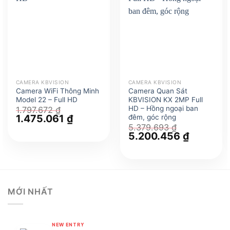
CAMERA KBVISION
CAMERA KBVISION
Camera WiFi Thông Minh
Camera Quan Sát
Model 22 – Full HD
KBVISION KX 2MP Full
HD – Hồng ngoại ban
1.797.672
₫
Giá
1.475.061
₫
Giá
đêm, góc rộng
gốc
hiện
5.379.693
₫
là:
tại
Giá
5.200.456
₫
Giá
1.797.672 ₫.
là:
gốc
hiện
1.475.061 ₫.
là:
tại
5.379.693 ₫.
là:
5.200.456
MỚI NHẤT
NEW ENTRY