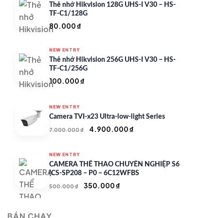
Thẻ nhớ Hikvision 128G UHS-I V30 – HS-
TF-C1/128G
80.000
₫
NEW ENTRY
Thẻ nhớ Hikvision 256G UHS-I V30 – HS-
TF-C1/256G
100.000
₫
NEW ENTRY
Camera TVI-x23 Ultra-low-light Series
Giá
Giá
4.900.000
₫
7.000.000
₫
gốc
hiện
là:
tại
NEW ENTRY
7.000.000 ₫.
là:
CAMERA THỂ THAO CHUYÊN NGHIỆP S6
4.900.000 ₫.
(CS-SP208 – P0 – 6C12WFBS
Giá
Giá
350.000
₫
500.000
₫
gốc
hiện
là:
tại
BÁN CHẠY
500.000 ₫.
là: