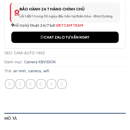
BẢO HÀNH 24 THÁNG CHÍNH CHỦ
Lỗi 1 đổi 1 trong 30 ngày đầu tiên tại Biên Hòa - Bình Dương
Hỗ trợ kỹ thuật 24/7 bởi
VIETCAM TEAM
CHAT ZALO TƯ VẤN NGAY
SKU:
CAM-AUTO-1492
Danh mục:
Camera KBVISION
Thẻ:
an ninh
,
camera
,
wifi
MÔ TẢ