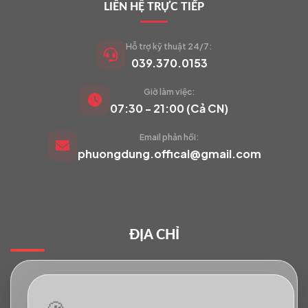
LIÊN HỆ TRỰC TIẾP
Hỗ trợ kỹ thuật 24/7:
039.370.0153
Giờ làm việc:
VIETCAM.VN
07:30 - 21:00 (Cả CN)
VC
Đang trực tuyến
Email phản hồi:
phuongdung.offical@gmail.com
Báo giá Camera
Tư vấn lắp đặt
ĐỊA CHỈ
Hỗ trợ kỹ thuật