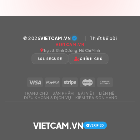
© 2026
VIETCAM.VN
|
Thiết kế bởi
VIETCAM.VN
Trụ sở: Bình Dương, Hồ Chí Minh
SSL SECURE
CHÍNH CHỦ
TRANG CHỦ
SẢN PHẨM
BÀI VIẾT
LIÊN HỆ
ĐIỀU KHOẢN & DỊCH VỤ
KIỂM TRA ĐƠN HÀNG
VIETCAM.VN
VERIFIED