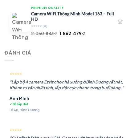
là:
tại
PREMIUM QUALITY
1.948.107 ₫.
là:
Camera WiFi Thông Minh Model 163 – Full
1.541.483 ₫.
HD
🏆
⭐⭐⭐⭐⭐
(0)
Giá
Giá
2.050.883
₫
1.862.479
₫
gốc
hiện
là:
tại
ĐÁNH GIÁ
2.050.883 ₫.
là:
1.862.479 ₫.
⭐⭐⭐⭐⭐
"Lắp bộ 4 camera Ezviz cho nhà xưởng ở Bình Dương rất nét,
Khánh tư vấn nhiệt tình, lắp đặt cực nhanh trong buổi sáng."
Anh Minh
✓ Đã lắp đặt
Dĩ An, Bình Dương
⭐⭐⭐⭐⭐