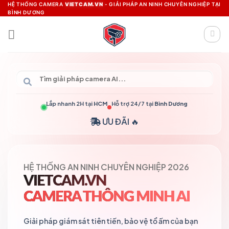
Skip
HỆ THỐNG CAMERA
VIETCAM.VN
- GIẢI PHÁP AN NINH CHUYÊN NGHIỆP TẠI
BÌNH DƯƠNG
to
content
Lắp nhanh 2H tại
HCM
Hỗ trợ 24/7 tại
Bình Dương
ƯU ĐÃI 🔥
HỆ THỐNG AN NINH CHUYÊN NGHIỆP 2026
VIETCAM.VN
CAMERA THÔNG MINH AI
Giải pháp giám sát tiên tiến, bảo vệ tổ ấm của bạn