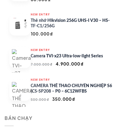
NEW ENTRY
Thẻ nhớ Hikvision 256G UHS-I V30 – HS-
TF-C1/256G
100.000
₫
NEW ENTRY
Camera TVI-x23 Ultra-low-light Series
Giá
Giá
4.900.000
₫
7.000.000
₫
gốc
hiện
là:
tại
NEW ENTRY
7.000.000 ₫.
là:
CAMERA THỂ THAO CHUYÊN NGHIỆP S6
4.900.000 ₫.
(CS-SP208 – P0 – 6C12WFBS
Giá
Giá
350.000
₫
500.000
₫
gốc
hiện
là:
tại
BÁN CHẠY
500.000 ₫.
là:
350.000 ₫.