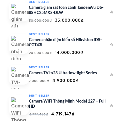
BEST SELLER
Camera giám sát toàn cảnh TandemVu DS-
🔥
8SHC25MXS-DLW
Giá
Giá
35.000.000
₫
50.000.000
₫
gốc
hiện
là:
tại
BEST SELLER
50.000.000 ₫.
là:
Camera nhận diện biển số Hikvision iDS-
🔥
35.000.000 ₫.
CGT43L
Giá
Giá
14.000.000
₫
20.000.000
₫
gốc
hiện
là:
tại
BEST SELLER
20.000.000 ₫.
là:
Camera TVI-x23 Ultra-low-light Series
🔥
14.000.000 ₫.
Giá
Giá
4.900.000
₫
7.000.000
₫
gốc
hiện
là:
tại
BEST SELLER
7.000.000 ₫.
là:
Camera WiFi Thông Minh Model 227 – Full
🔥
4.900.000 ₫.
HD
Giá
Giá
4.719.147
₫
4.997.426
₫
gốc
hiện
là:
tại