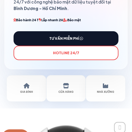
24/7 với công nghệ bảo mật dữ liệu tuyệt đối tại
Bình Dương - Hồ Chí Minh
.
Bảo hành 24T
Lắp nhanh 2H
Bảo mật
TƯ VẤN MIỄN PHÍ
HOTLINE 24/7
GIA ĐÌNH
CỬA HÀNG
NHÀ XƯỞNG