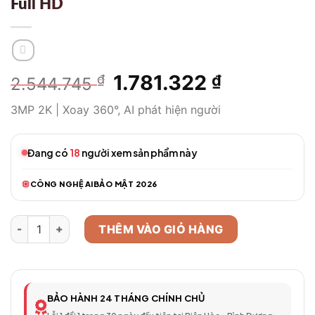
Full HD
Giá
1.781.322
Giá
₫
₫
2.544.745
gốc
hiện
3MP 2K | Xoay 360°, AI phát hiện người
là:
tại
2.544.745 ₫.
là:
1.781.322 ₫
Đang có
18
người xem sản phẩm này
CÔNG NGHỆ AI
BẢO MẬT 2026
Camera WiFi Thông Minh Model 499 – Full HD số lượng
THÊM VÀO GIỎ HÀNG
BẢO HÀNH 24 THÁNG CHÍNH CHỦ