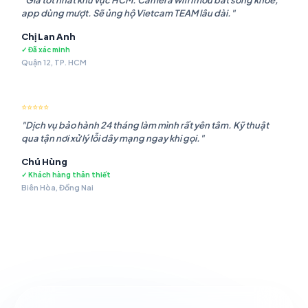
"Giá tốt nhất khu vực HCM. Camera wifi Imou bắt sóng khỏe,
app dùng mượt. Sẽ ủng hộ Vietcam TEAM lâu dài."
Chị Lan Anh
✓ Đã xác minh
Quận 12, TP. HCM
⭐⭐⭐⭐⭐
"Dịch vụ bảo hành 24 tháng làm mình rất yên tâm. Kỹ thuật
qua tận nơi xử lý lỗi dây mạng ngay khi gọi."
Chú Hùng
✓ Khách hàng thân thiết
Biên Hòa, Đồng Nai