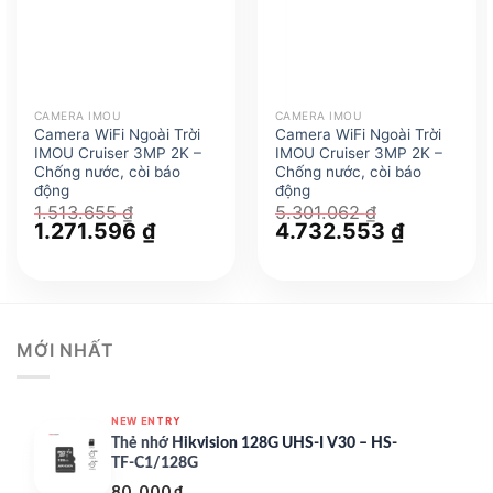
CAMERA IMOU
CAMERA IMOU
Camera WiFi Ngoài Trời
Camera WiFi Ngoài Trời
IMOU Cruiser 3MP 2K –
IMOU Cruiser 3MP 2K –
Chống nước, còi báo
Chống nước, còi báo
động
động
1.513.655
₫
5.301.062
₫
Giá
1.271.596
₫
Giá
Giá
4.732.553
₫
Giá
gốc
hiện
gốc
hiện
là:
tại
là:
tại
1.513.655 ₫.
là:
5.301.062 ₫.
là:
1.271.596 ₫.
4.732.553
MỚI NHẤT
NEW ENTRY
Thẻ nhớ Hikvision 128G UHS-I V30 – HS-
TF-C1/128G
80.000
₫