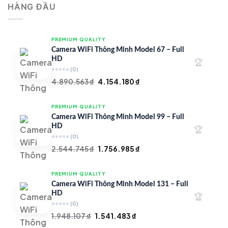
HÀNG ĐẦU
4.997.426 ₫.
là:
4.719.147 ₫.
PREMIUM QUALITY
Camera WiFi Thông Minh Model 67 – Full
HD
🏆
⭐⭐⭐⭐⭐
(0)
Giá
Giá
4.890.563
₫
4.154.180
₫
gốc
hiện
là:
tại
PREMIUM QUALITY
4.890.563 ₫.
là:
Camera WiFi Thông Minh Model 99 – Full
4.154.180 ₫.
HD
🏆
⭐⭐⭐⭐⭐
(0)
Giá
Giá
2.544.745
₫
1.756.985
₫
gốc
hiện
là:
tại
PREMIUM QUALITY
2.544.745 ₫.
là:
Camera WiFi Thông Minh Model 131 – Full
1.756.985 ₫.
HD
🏆
⭐⭐⭐⭐⭐
(0)
Giá
Giá
1.948.107
₫
1.541.483
₫
gốc
hiện