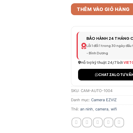
THÊM VÀO GIỎ HÀNG
BẢO HÀNH 24 THÁNG 
Lỗi 1 đổi 1 trong 30 ngày đầu
- Bình Dương
Hỗ trợ kỹ thuật 24/7 bởi
VIET
CHAT ZALO TƯ VẤ
SKU:
CAM-AUTO-1004
Danh mục:
Camera EZVIZ
Thẻ:
an ninh
,
camera
,
wifi