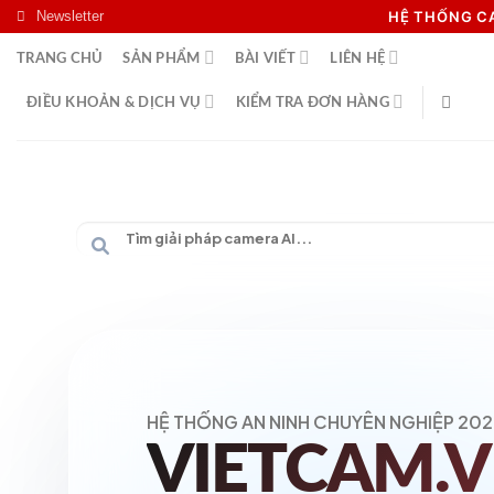
Skip
Newsletter
HỆ THỐNG 
to
TRANG CHỦ
SẢN PHẨM
BÀI VIẾT
LIÊN HỆ
content
ĐIỀU KHOẢN & DỊCH VỤ
KIỂM TRA ĐƠN HÀNG
HỆ THỐNG AN NINH CHUYÊN NGHIỆP 202
VIETCAM.