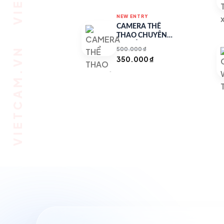
gốc
hiện
là:
tại
NEW ENTRY
7.000.000 ₫.
là:
CAMERA THỂ
4.900.000 ₫.
THAO CHUYÊN
NGHIỆP S6 (CS-
500.000
₫
SP208 – P0 –
Giá
Giá
350.000
₫
6C12WFBS
gốc
hiện
là:
tại
500.000 ₫.
là:
350.000 ₫.