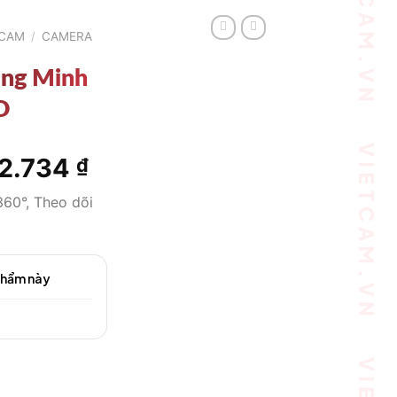
TCAM
/
CAMERA
ông Minh
D
72.734
Giá
₫
hiện
360°, Theo dõi
tại
.921 ₫.
là:
2.472.734 ₫.
phẩm này
 5 – Full HD số lượng