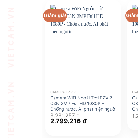
VIETCAM.VN VIETCAM.VN VIETCAM.VN VIETCAM.VN VIETCAM.VN VIETCAM.VN
Giảm giá!
Giảm
CAMERA EZVIZ
CA
Camera WiFi Ngoài Trời EZVIZ
Ca
C3N 2MP Full HD 1080P –
C3
Chống nước, AI phát hiện người
Ch
3.231.257
₫
1.
Giá
2.799.216
₫
Giá
gốc
hiện
là:
tại
3.231.257 ₫.
là: