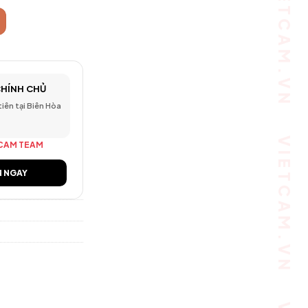
CHÍNH CHỦ
 tiên tại Biên Hòa
CAM TEAM
N NGAY