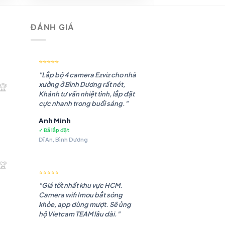
 ₫.
5.012.576 ₫.
ĐÁNH GIÁ
⭐⭐⭐⭐⭐
"Lắp bộ 4 camera Ezviz cho nhà
xưởng ở Bình Dương rất nét,
🏆
Khánh tư vấn nhiệt tình, lắp đặt
cực nhanh trong buổi sáng."
Anh Minh
✓ Đã lắp đặt
Dĩ An, Bình Dương
.180 ₫.
🏆
⭐⭐⭐⭐⭐
"Giá tốt nhất khu vực HCM.
Camera wifi Imou bắt sóng
khỏe, app dùng mượt. Sẽ ủng
hộ Vietcam TEAM lâu dài."