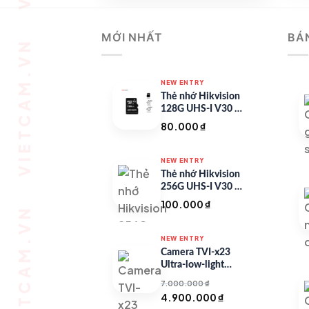
2.799.216 ₫.
MỚI NHẤT
BÁ
NEW ENTRY
Thẻ nhớ Hikvision
128G UHS-I V30 –
HS-TF-C1/128G
80.000
₫
NEW ENTRY
Thẻ nhớ Hikvision
256G UHS-I V30 –
HS-TF-C1/256G
100.000
₫
NEW ENTRY
Camera TVI-x23
Ultra-low-light
Series
7.000.000
₫
Giá
Giá
4.900.000
₫