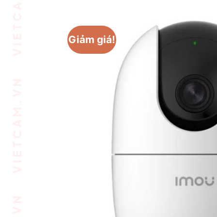
VIETCAM.VN VIETCAM.VN VIETCAM.VN VIETCAM.VN VIETCAM.VN VIETCAM.VN
Giảm giá!