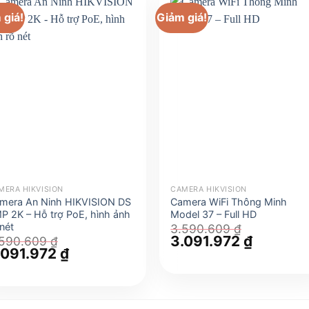
 giá!
Giảm giá!
MERA HIKVISION
CAMERA HIKVISION
mera An Ninh HIKVISION DS
Camera WiFi Thông Minh
P 2K – Hỗ trợ PoE, hình ảnh
Model 37 – Full HD
 nét
3.590.609
₫
Giá
3.091.972
₫
Giá
.590.609
₫
gốc
hiện
á
.091.972
₫
Giá
là:
tại
ốc
hiện
3.590.609 ₫.
là:
:
tại
3.091.972
590.609 ₫.
là:
3.091.972 ₫.