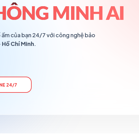
HÔNG MINH AI
 tổ ấm của bạn 24/7 với công nghệ bảo
 Hồ Chí Minh
.
NE 24/7