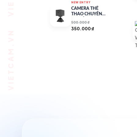
là:
tại
NEW ENTRY
7.000.000 ₫.
là:
CAMERA THỂ
4.900.000 ₫.
THAO CHUYÊN
NGHIỆP S6 (CS-
500.000
₫
SP208 – P0 –
Giá
Giá
350.000
₫
6C12WFBS
gốc
hiện
là:
tại
500.000 ₫.
là:
350.000 ₫.