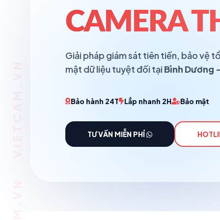
CAMERA T
Giải pháp giám sát tiên tiến, bảo vệ
mật dữ liệu tuyệt đối tại
Bình Dương -
Bảo hành 24T
Lắp nhanh 2H
Bảo mật
TƯ VẤN MIỄN PHÍ
HOTLI