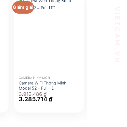
Giảm giá!
Giảm giá!
CAMERA HIKVISION
CAMERA HIKVISION
Camera WiFi Thông Minh
Camera An Ninh 
Model 52 – Full HD
4MP 2K – Hỗ trợ 
rõ nét
3.912.486
₫
Giá
3.285.714
₫
Giá
5.217.430
₫
gốc
hiện
Giá
4.964.270
là:
tại
gốc
3.912.486 ₫.
là:
là:
 ₫.
3.285.714 ₫.
5.217.430 ₫.