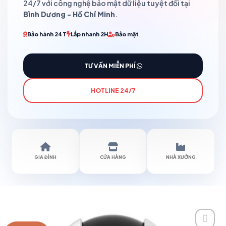
24/7 với công nghệ bảo mật dữ liệu tuyệt đối tại
Bình Dương - Hồ Chí Minh
.
Bảo hành 24T
Lắp nhanh 2H
Bảo mật
TƯ VẤN MIỄN PHÍ
HOTLINE 24/7
GIA ĐÌNH
CỬA HÀNG
NHÀ XƯỞNG