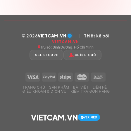
© 2026
VIETCAM.VN
|
Thiết kế bởi
VIETCAM.VN
Trụ sở: Bình Dương, Hồ Chí Minh
SSL SECURE
CHÍNH CHỦ
TRANG CHỦ
SẢN PHẨM
BÀI VIẾT
LIÊN HỆ
ĐIỀU KHOẢN & DỊCH VỤ
KIỂM TRA ĐƠN HÀNG
VIETCAM.VN
VERIFIED