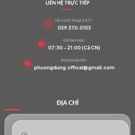
LIÊN HỆ TRỰC TIẾP
Hỗ trợ kỹ thuật 24/7:
039.370.0153
Giờ làm việc:
VIETCAM.VN
07:30 - 21:00 (Cả CN)
VC
Đang trực tuyến
Email phản hồi:
phuongdung.offical@gmail.com
Báo giá Camera
Tư vấn lắp đặt
ĐỊA CHỈ
Hỗ trợ kỹ thuật