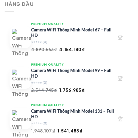
HÀNG ĐẦU
4.997.426 ₫.
là:
4.719.147 ₫.
PREMIUM QUALITY
Camera WiFi Thông Minh Model 67 – Full
HD
🏆
⭐⭐⭐⭐⭐
(0)
Giá
Giá
4.890.563
₫
4.154.180
₫
gốc
hiện
là:
tại
PREMIUM QUALITY
4.890.563 ₫.
là:
Camera WiFi Thông Minh Model 99 – Full
4.154.180 ₫.
HD
🏆
⭐⭐⭐⭐⭐
(0)
Giá
Giá
2.544.745
₫
1.756.985
₫
gốc
hiện
là:
tại
PREMIUM QUALITY
2.544.745 ₫.
là:
Camera WiFi Thông Minh Model 131 – Full
1.756.985 ₫.
HD
🏆
⭐⭐⭐⭐⭐
(0)
Giá
Giá
1.948.107
₫
1.541.483
₫
gốc
hiện