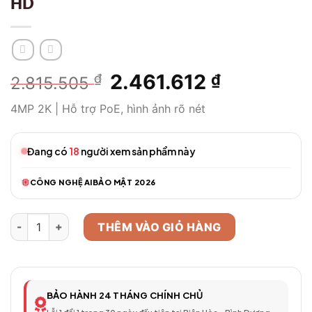
HD
Giá
2.461.612
Giá
₫
₫
2.815.505
gốc
hiện
4MP 2K | Hỗ trợ PoE, hình ảnh rõ nét
là:
tại
2.815.505 ₫.
là:
2.461.612 
Đang có
18
người xem sản phẩm này
CÔNG NGHỆ AI
BẢO MẬT 2026
Camera WiFi Thông Minh Model 96 – Full HD số lượng
THÊM VÀO GIỎ HÀNG
BẢO HÀNH 24 THÁNG CHÍNH CHỦ