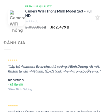
là:
tại
PREMIUM QUALITY
1.948.107 ₫.
là:
Camera WiFi Thông Minh Model 163 – Full
1.541.483 ₫.
HD
🏆
⭐⭐⭐⭐⭐
(0)
Giá
Giá
2.050.883
₫
1.862.479
₫
gốc
hiện
là:
tại
ĐÁNH GIÁ
2.050.883 ₫.
là:
1.862.479 ₫.
⭐⭐⭐⭐⭐
"Lắp bộ 4 camera Ezviz cho nhà xưởng ở Bình Dương rất nét,
Khánh tư vấn nhiệt tình, lắp đặt cực nhanh trong buổi sáng."
Anh Minh
✓ Đã lắp đặt
Dĩ An, Bình Dương
⭐⭐⭐⭐⭐