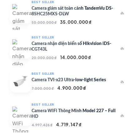
BEST SELLER
Camera giám sát toàn cảnh TandemVu DS-
🔥
8SHC25MXS-DLW
Giá
Giá
35.000.000
₫
50.000.000
₫
gốc
hiện
là:
tại
BEST SELLER
50.000.000 ₫.
là:
Camera nhận diện biển số Hikvision iDS-
🔥
35.000.000 ₫.
CGT43L
Giá
Giá
14.000.000
₫
20.000.000
₫
gốc
hiện
là:
tại
BEST SELLER
20.000.000 ₫.
là:
Camera TVI-x23 Ultra-low-light Series
🔥
14.000.000 ₫.
Giá
Giá
4.900.000
₫
7.000.000
₫
gốc
hiện
là:
tại
BEST SELLER
7.000.000 ₫.
là:
Camera WiFi Thông Minh Model 227 – Full
🔥
4.900.000 ₫.
HD
Giá
Giá
4.719.147
₫
4.997.426
₫
gốc
hiện
là:
tại