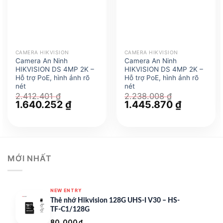
CAMERA HIKVISION
CAMERA HIKVISION
Camera An Ninh
Camera An Ninh
HIKVISION DS 4MP 2K –
HIKVISION DS 4MP 2K –
Hỗ trợ PoE, hình ảnh rõ
Hỗ trợ PoE, hình ảnh rõ
nét
nét
2.412.401
₫
2.238.008
₫
Giá
1.640.252
₫
Giá
Giá
1.445.870
₫
Giá
gốc
hiện
gốc
hiện
là:
tại
là:
tại
2.412.401 ₫.
là:
2.238.008 ₫.
là:
1.640.252 ₫.
1.445.870 
MỚI NHẤT
NEW ENTRY
Thẻ nhớ Hikvision 128G UHS-I V30 – HS-
TF-C1/128G
80.000
₫