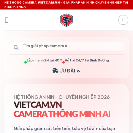
Skip
HỆ THỐNG CAMERA
VIETCAM.VN
- GIẢI PHÁP AN NINH CHUYÊN NGHIỆP TẠI
BÌNH DƯƠNG
to
content
Lắp nhanh 2H tại
HCM
Hỗ trợ 24/7 tại
Bình Dương
ƯU ĐÃI 🔥
HỆ THỐNG AN NINH CHUYÊN NGHIỆP 2026
VIETCAM.VN
CAMERA THÔNG MINH AI
Giải pháp giám sát tiên tiến, bảo vệ tổ ấm của bạn