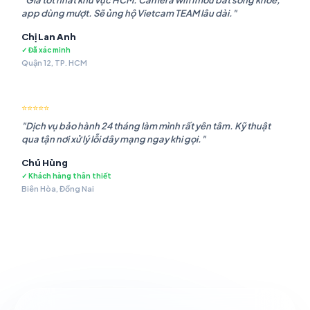
"Giá tốt nhất khu vực HCM. Camera wifi Imou bắt sóng khỏe,
app dùng mượt. Sẽ ủng hộ Vietcam TEAM lâu dài."
Chị Lan Anh
✓ Đã xác minh
Quận 12, TP. HCM
⭐⭐⭐⭐⭐
"Dịch vụ bảo hành 24 tháng làm mình rất yên tâm. Kỹ thuật
qua tận nơi xử lý lỗi dây mạng ngay khi gọi."
Chú Hùng
✓ Khách hàng thân thiết
Biên Hòa, Đồng Nai