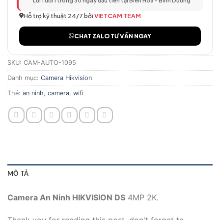
Lỗi 1 đổi 1 trong 30 ngày đầu tiên tại Biên Hòa - Bình Dương
Hỗ trợ kỹ thuật 24/7 bởi
VIETCAM TEAM
CHAT ZALO TƯ VẤN NGAY
SKU:
CAM-AUTO-1095
Danh mục:
Camera Hikvision
Thẻ:
an ninh
,
camera
,
wifi
MÔ TẢ
Camera An Ninh HIKVISION DS
4MP 2K.
Thank you for reading this post, don't forget to