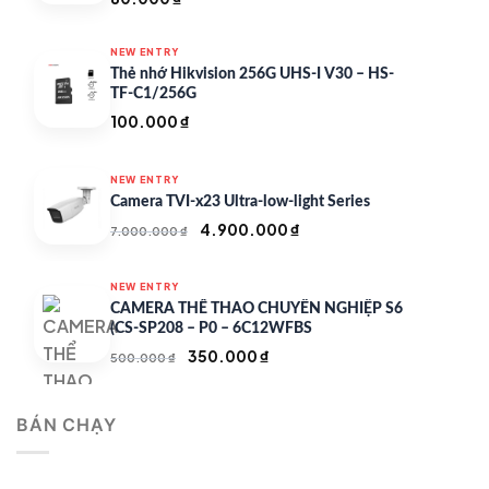
NEW ENTRY
Thẻ nhớ Hikvision 256G UHS-I V30 – HS-
TF-C1/256G
100.000
₫
NEW ENTRY
Camera TVI-x23 Ultra-low-light Series
Giá
Giá
4.900.000
₫
7.000.000
₫
gốc
hiện
là:
tại
NEW ENTRY
7.000.000 ₫.
là:
CAMERA THỂ THAO CHUYÊN NGHIỆP S6
4.900.000 ₫.
(CS-SP208 – P0 – 6C12WFBS
Giá
Giá
350.000
₫
500.000
₫
gốc
hiện
là:
tại
BÁN CHẠY
500.000 ₫.
là:
350.000 ₫.