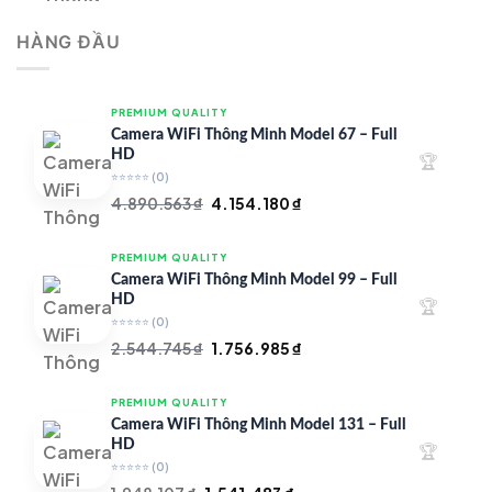
là:
tại
HÀNG ĐẦU
4.997.426 ₫.
là:
4.719.147 ₫.
PREMIUM QUALITY
Camera WiFi Thông Minh Model 67 – Full
HD
🏆
⭐⭐⭐⭐⭐
(0)
Giá
Giá
4.890.563
₫
4.154.180
₫
gốc
hiện
là:
tại
PREMIUM QUALITY
4.890.563 ₫.
là:
Camera WiFi Thông Minh Model 99 – Full
4.154.180 ₫.
HD
🏆
⭐⭐⭐⭐⭐
(0)
Giá
Giá
2.544.745
₫
1.756.985
₫
gốc
hiện
là:
tại
PREMIUM QUALITY
2.544.745 ₫.
là:
Camera WiFi Thông Minh Model 131 – Full
1.756.985 ₫.
HD
🏆
⭐⭐⭐⭐⭐
(0)