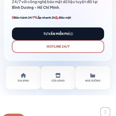
24/7 với công nghệ bảo mật dữ liệu tuyệt đối tại
Bình Dương - Hồ Chí Minh
.
Bảo hành 24T
Lắp nhanh 2H
Bảo mật
TƯ VẤN MIỄN PHÍ
HOTLINE 24/7
GIA ĐÌNH
CỬA HÀNG
NHÀ XƯỞNG