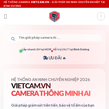
Skip
HỆ THỐNG CAMERA
VIETCAM.VN
- GIẢI PHÁP AN NINH CHUYÊN NGHIỆP TẠI
BÌNH DƯƠNG
to
content
Lắp nhanh 2H tại
HCM
Hỗ trợ 24/7 tại
Bình Dương
ƯU ĐÃI 🔥
HỆ THỐNG AN NINH CHUYÊN NGHIỆP 2026
VIETCAM.VN
CAMERA THÔNG MINH AI
Giải pháp giám sát tiên tiến, bảo vệ tổ ấm của bạn