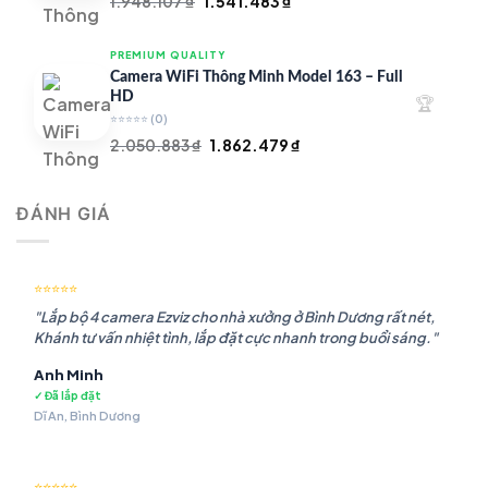
Giá
Giá
1.948.107
₫
1.541.483
₫
gốc
hiện
là:
tại
PREMIUM QUALITY
1.948.107 ₫.
là:
Camera WiFi Thông Minh Model 163 – Full
1.541.483 ₫.
HD
🏆
⭐⭐⭐⭐⭐
(0)
Giá
Giá
2.050.883
₫
1.862.479
₫
gốc
hiện
là:
tại
ĐÁNH GIÁ
2.050.883 ₫.
là:
1.862.479 ₫.
⭐⭐⭐⭐⭐
"Lắp bộ 4 camera Ezviz cho nhà xưởng ở Bình Dương rất nét,
Khánh tư vấn nhiệt tình, lắp đặt cực nhanh trong buổi sáng."
Anh Minh
✓ Đã lắp đặt
Dĩ An, Bình Dương
⭐⭐⭐⭐⭐