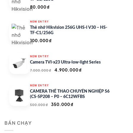
80.000
₫
NEW ENTRY
Thẻ nhớ Hikvision 256G UHS-I V30 – HS-
TF-C1/256G
100.000
₫
NEW ENTRY
Camera TVI-x23 Ultra-low-light Series
Giá
Giá
4.900.000
₫
7.000.000
₫
gốc
hiện
là:
tại
NEW ENTRY
7.000.000 ₫.
là:
CAMERA THỂ THAO CHUYÊN NGHIỆP S6
4.900.000 ₫.
(CS-SP208 – P0 – 6C12WFBS
Giá
Giá
350.000
₫
500.000
₫
gốc
hiện
là:
tại
BÁN CHẠY
500.000 ₫.
là:
350.000 ₫.