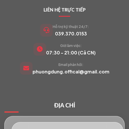
LIÊN HỆ TRỰC TIẾP
Hỗ trợ kỹ thuật 24/7:
039.370.0153
Giờ làm việc:
VIETCAM.VN
07:30 - 21:00 (Cả CN)
VC
Đang trực tuyến
Email phản hồi:
phuongdung.offical@gmail.com
Báo giá Camera
Tư vấn lắp đặt
ĐỊA CHỈ
Hỗ trợ kỹ thuật