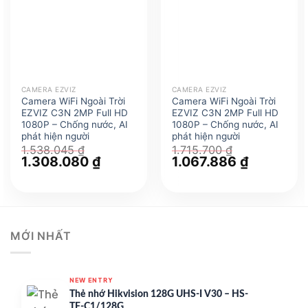
CAMERA EZVIZ
CAMERA EZVIZ
Camera WiFi Ngoài Trời
Camera WiFi Ngoài Trời
EZVIZ C3N 2MP Full HD
EZVIZ C3N 2MP Full HD
1080P – Chống nước, AI
1080P – Chống nước, AI
phát hiện người
phát hiện người
1.538.045
₫
1.715.700
₫
Giá
1.308.080
₫
Giá
Giá
1.067.886
₫
Giá
gốc
hiện
gốc
hiện
là:
tại
là:
tại
1.538.045 ₫.
là:
1.715.700 ₫.
là:
1.308.080 ₫.
1.067.886 
MỚI NHẤT
NEW ENTRY
Thẻ nhớ Hikvision 128G UHS-I V30 – HS-
TF-C1/128G