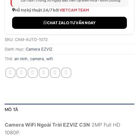
Lỗi 1 đổi 1 trong 30 ngày đầu tiên tại Biên Hòa - Bình Dương
Hỗ trợ kỹ thuật 24/7 bởi
VIETCAM TEAM
CHAT ZALO TƯ VẤN NGAY
SKU:
CAM-AUTO-1072
Danh mục:
Camera EZVIZ
Thẻ:
an ninh
,
camera
,
wifi
MÔ TẢ
Camera WiFi Ngoài Trời EZVIZ C3N
2MP Full HD
1080P.