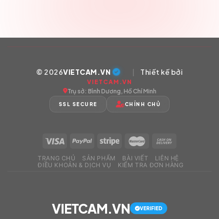
© 2026
VIETCAM.VN
|
Thiết kế bởi
VIETCAM.VN
Trụ sở: Bình Dương, Hồ Chí Minh
SSL SECURE
CHÍNH CHỦ
TRANG CHỦ
SẢN PHẨM
BÀI VIẾT
LIÊN HỆ
ĐIỀU KHOẢN & DỊCH VỤ
KIỂM TRA ĐƠN HÀNG
VIETCAM.VN
VERIFIED