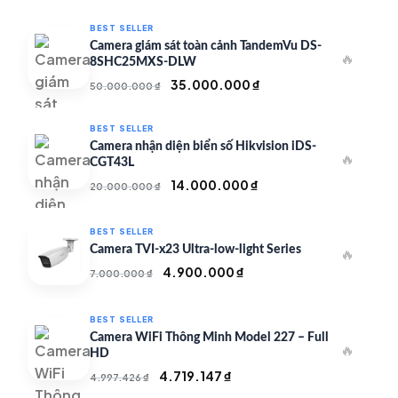
BEST SELLER
Camera giám sát toàn cảnh TandemVu DS-
🔥
8SHC25MXS-DLW
Giá
Giá
35.000.000
₫
50.000.000
₫
gốc
hiện
là:
tại
BEST SELLER
50.000.000 ₫.
là:
Camera nhận diện biển số Hikvision iDS-
🔥
35.000.000 ₫.
CGT43L
Giá
Giá
14.000.000
₫
20.000.000
₫
gốc
hiện
là:
tại
BEST SELLER
20.000.000 ₫.
là:
Camera TVI-x23 Ultra-low-light Series
🔥
14.000.000 ₫.
Giá
Giá
4.900.000
₫
7.000.000
₫
gốc
hiện
là:
tại
BEST SELLER
7.000.000 ₫.
là:
Camera WiFi Thông Minh Model 227 – Full
🔥
4.900.000 ₫.
HD
Giá
Giá
4.719.147
₫
4.997.426
₫
gốc
hiện