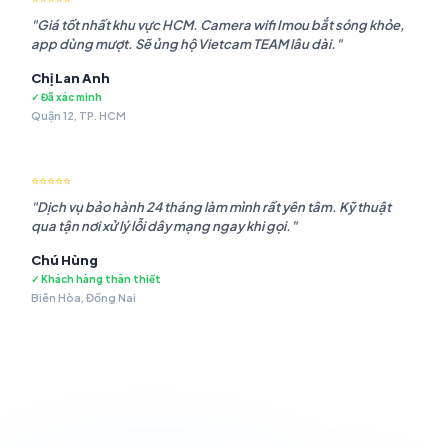
"Giá tốt nhất khu vực HCM. Camera wifi Imou bắt sóng khỏe,
app dùng mượt. Sẽ ủng hộ Vietcam TEAM lâu dài."
Chị Lan Anh
✓ Đã xác minh
Quận 12, TP. HCM
⭐⭐⭐⭐⭐
"Dịch vụ bảo hành 24 tháng làm mình rất yên tâm. Kỹ thuật
qua tận nơi xử lý lỗi dây mạng ngay khi gọi."
Chú Hùng
✓ Khách hàng thân thiết
Biên Hòa, Đồng Nai