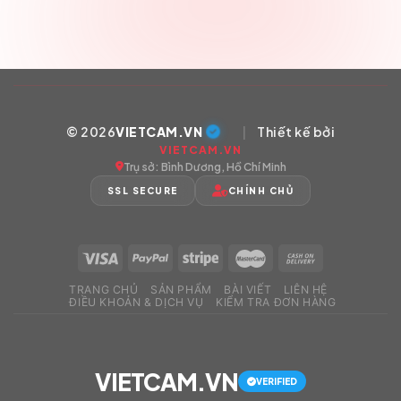
© 2026
VIETCAM.VN
|
Thiết kế bởi
VIETCAM.VN
Trụ sở: Bình Dương, Hồ Chí Minh
SSL SECURE
CHÍNH CHỦ
TRANG CHỦ
SẢN PHẨM
BÀI VIẾT
LIÊN HỆ
ĐIỀU KHOẢN & DỊCH VỤ
KIỂM TRA ĐƠN HÀNG
VIETCAM.VN
VERIFIED