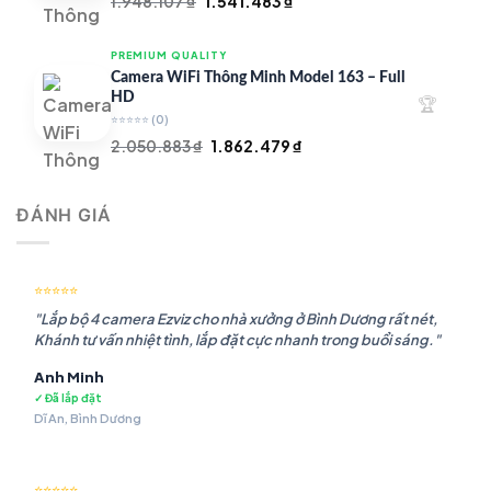
Giá
Giá
1.948.107
₫
1.541.483
₫
gốc
hiện
là:
tại
PREMIUM QUALITY
1.948.107 ₫.
là:
Camera WiFi Thông Minh Model 163 – Full
1.541.483 ₫.
HD
🏆
⭐⭐⭐⭐⭐
(0)
Giá
Giá
2.050.883
₫
1.862.479
₫
gốc
hiện
là:
tại
ĐÁNH GIÁ
2.050.883 ₫.
là:
1.862.479 ₫.
⭐⭐⭐⭐⭐
"Lắp bộ 4 camera Ezviz cho nhà xưởng ở Bình Dương rất nét,
Khánh tư vấn nhiệt tình, lắp đặt cực nhanh trong buổi sáng."
Anh Minh
✓ Đã lắp đặt
Dĩ An, Bình Dương
⭐⭐⭐⭐⭐