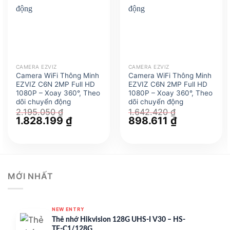
CAMERA EZVIZ
CAMERA EZVIZ
Camera WiFi Thông Minh
Camera WiFi Thông Minh
EZVIZ C6N 2MP Full HD
EZVIZ C6N 2MP Full HD
1080P – Xoay 360°, Theo
1080P – Xoay 360°, Theo
dõi chuyển động
dõi chuyển động
2.195.050
₫
1.642.420
₫
Giá
1.828.199
₫
Giá
Giá
898.611
₫
Giá
gốc
hiện
gốc
hiện
là:
tại
là:
tại
2.195.050 ₫.
là:
1.642.420 ₫.
là:
1.828.199 ₫.
898.611 ₫.
MỚI NHẤT
NEW ENTRY
Thẻ nhớ Hikvision 128G UHS-I V30 – HS-
TF-C1/128G