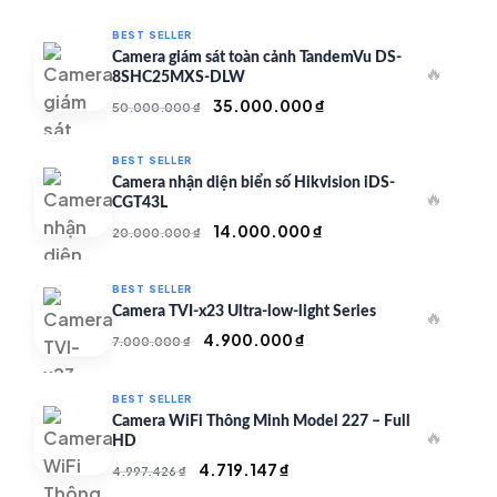
BEST SELLER
Camera giám sát toàn cảnh TandemVu DS-
🔥
8SHC25MXS-DLW
Giá
Giá
35.000.000
₫
50.000.000
₫
gốc
hiện
là:
tại
BEST SELLER
50.000.000 ₫.
là:
Camera nhận diện biển số Hikvision iDS-
🔥
35.000.000 ₫.
CGT43L
Giá
Giá
14.000.000
₫
20.000.000
₫
gốc
hiện
là:
tại
BEST SELLER
20.000.000 ₫.
là:
Camera TVI-x23 Ultra-low-light Series
🔥
14.000.000 ₫.
Giá
Giá
4.900.000
₫
7.000.000
₫
gốc
hiện
là:
tại
BEST SELLER
7.000.000 ₫.
là:
Camera WiFi Thông Minh Model 227 – Full
🔥
4.900.000 ₫.
HD
Giá
Giá
4.719.147
₫
4.997.426
₫
gốc
hiện