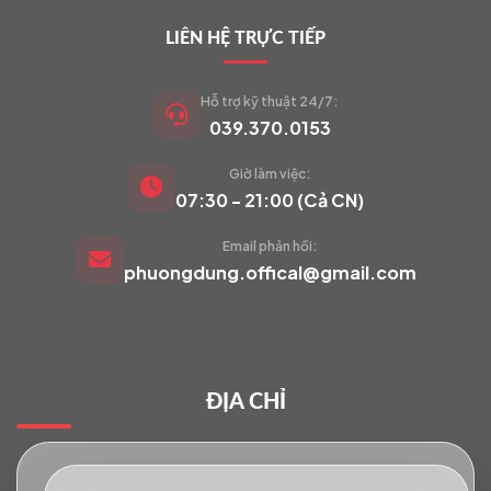
LIÊN HỆ TRỰC TIẾP
Hỗ trợ kỹ thuật 24/7:
039.370.0153
Giờ làm việc:
VIETCAM.VN
07:30 - 21:00 (Cả CN)
VC
Đang trực tuyến
Email phản hồi:
phuongdung.offical@gmail.com
Báo giá Camera
Tư vấn lắp đặt
ĐỊA CHỈ
Hỗ trợ kỹ thuật