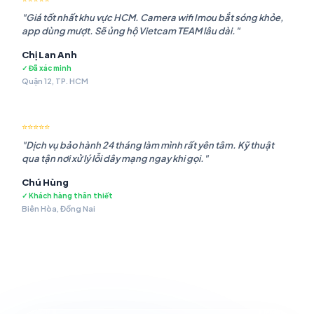
"Giá tốt nhất khu vực HCM. Camera wifi Imou bắt sóng khỏe,
app dùng mượt. Sẽ ủng hộ Vietcam TEAM lâu dài."
Chị Lan Anh
✓ Đã xác minh
Quận 12, TP. HCM
⭐⭐⭐⭐⭐
"Dịch vụ bảo hành 24 tháng làm mình rất yên tâm. Kỹ thuật
qua tận nơi xử lý lỗi dây mạng ngay khi gọi."
Chú Hùng
✓ Khách hàng thân thiết
Biên Hòa, Đồng Nai