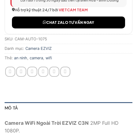
Lỗi 1 đổi 1 trong 30 ngày đầu tiên tại Biên Hòa - Bình Dương
Hỗ trợ kỹ thuật 24/7 bởi
VIETCAM TEAM
CHAT ZALO TƯ VẤN NGAY
SKU:
CAM-AUTO-1075
Danh mục:
Camera EZVIZ
Thẻ:
an ninh
,
camera
,
wifi
MÔ TẢ
Camera WiFi Ngoài Trời EZVIZ C3N
2MP Full HD
1080P.