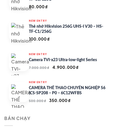
80.000
₫
NEW ENTRY
Thẻ nhớ Hikvision 256G UHS-I V30 – HS-
TF-C1/256G
100.000
₫
NEW ENTRY
Camera TVI-x23 Ultra-low-light Series
Giá
Giá
4.900.000
₫
7.000.000
₫
gốc
hiện
là:
tại
NEW ENTRY
7.000.000 ₫.
là:
CAMERA THỂ THAO CHUYÊN NGHIỆP S6
4.900.000 ₫.
(CS-SP208 – P0 – 6C12WFBS
Giá
Giá
350.000
₫
500.000
₫
gốc
hiện
là:
tại
BÁN CHẠY
500.000 ₫.
là:
350.000 ₫.