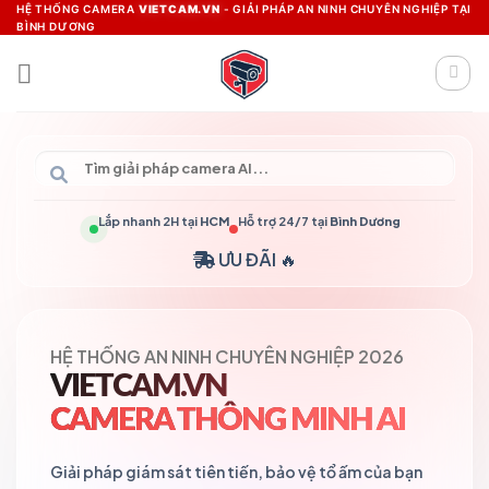
Skip
HỆ THỐNG CAMERA
VIETCAM.VN
- GIẢI PHÁP AN NINH CHUYÊN NGHIỆP TẠI
BÌNH DƯƠNG
to
content
Lắp nhanh 2H tại
HCM
Hỗ trợ 24/7 tại
Bình Dương
ƯU ĐÃI 🔥
HỆ THỐNG AN NINH CHUYÊN NGHIỆP 2026
VIETCAM.VN
CAMERA THÔNG MINH AI
Giải pháp giám sát tiên tiến, bảo vệ tổ ấm của bạn