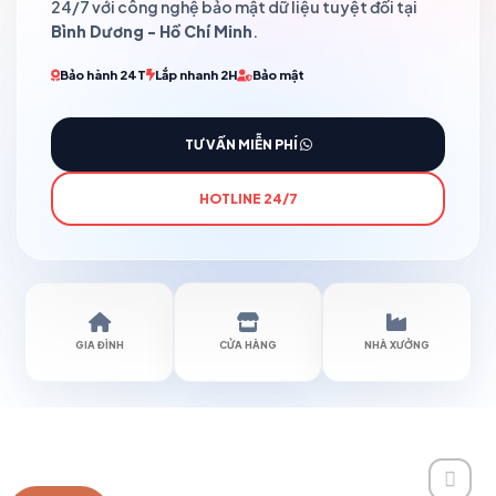
24/7 với công nghệ bảo mật dữ liệu tuyệt đối tại
Bình Dương - Hồ Chí Minh
.
Bảo hành 24T
Lắp nhanh 2H
Bảo mật
TƯ VẤN MIỄN PHÍ
HOTLINE 24/7
GIA ĐÌNH
CỬA HÀNG
NHÀ XƯỞNG