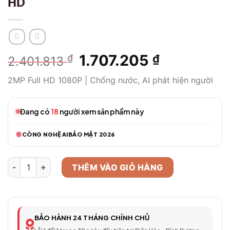
HD
Giá
1.707.205
Giá
₫
₫
2.401.813
gốc
hiện
2MP Full HD 1080P | Chống nước, AI phát hiện người
là:
tại
2.401.813 ₫.
là:
1.707.205 ₫
Đang có
18
người xem sản phẩm này
CÔNG NGHỆ AI
BẢO MẬT 2026
Camera WiFi Thông Minh Model 76 – Full HD số lượng
THÊM VÀO GIỎ HÀNG
BẢO HÀNH 24 THÁNG CHÍNH CHỦ