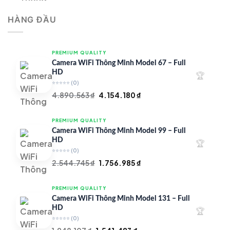
là:
tại
HÀNG ĐẦU
4.997.426 ₫.
là:
4.719.147 ₫.
PREMIUM QUALITY
Camera WiFi Thông Minh Model 67 – Full
HD
🏆
⭐⭐⭐⭐⭐
(0)
Giá
Giá
4.890.563
₫
4.154.180
₫
gốc
hiện
là:
tại
PREMIUM QUALITY
4.890.563 ₫.
là:
Camera WiFi Thông Minh Model 99 – Full
4.154.180 ₫.
HD
🏆
⭐⭐⭐⭐⭐
(0)
Giá
Giá
2.544.745
₫
1.756.985
₫
gốc
hiện
là:
tại
PREMIUM QUALITY
2.544.745 ₫.
là:
Camera WiFi Thông Minh Model 131 – Full
1.756.985 ₫.
HD
🏆
⭐⭐⭐⭐⭐
(0)