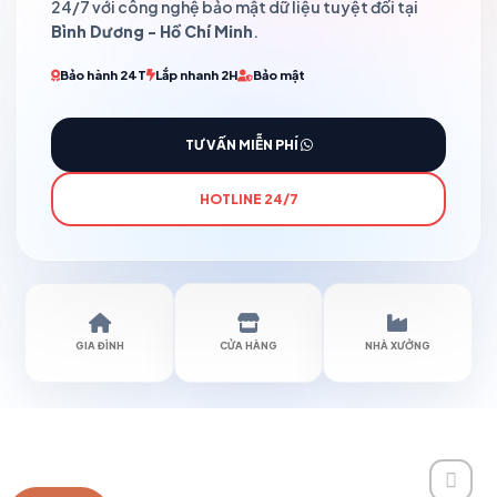
24/7 với công nghệ bảo mật dữ liệu tuyệt đối tại
Bình Dương - Hồ Chí Minh
.
Bảo hành 24T
Lắp nhanh 2H
Bảo mật
TƯ VẤN MIỄN PHÍ
HOTLINE 24/7
GIA ĐÌNH
CỬA HÀNG
NHÀ XƯỞNG