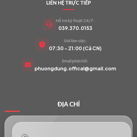
LIÊN HỆ TRỰC TIẾP
Hỗ trợ kỹ thuật 24/7:
039.370.0153
Giờ làm việc:
VIETCAM.VN
07:30 - 21:00 (Cả CN)
VC
Đang trực tuyến
Email phản hồi:
phuongdung.offical@gmail.com
Báo giá Camera
Tư vấn lắp đặt
ĐỊA CHỈ
Hỗ trợ kỹ thuật