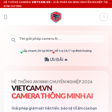
Skip
HỆ THỐNG CAMERA
VIETCAM.VN
- GIẢI PHÁP AN NINH CHUYÊN NGHIỆP TẠI
BÌNH DƯƠNG
to
content
Lắp nhanh 2H tại
HCM
Hỗ trợ 24/7 tại
Bình Dương
ƯU ĐÃI 🔥
HỆ THỐNG AN NINH CHUYÊN NGHIỆP 2026
VIETCAM.VN
CAMERA THÔNG MINH AI
Giải pháp giám sát tiên tiến, bảo vệ tổ ấm của bạn