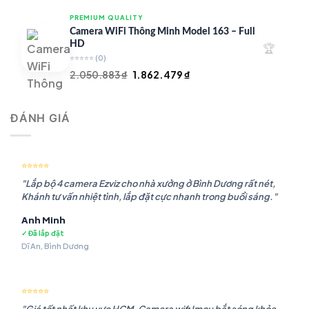
là:
tại
PREMIUM QUALITY
1.948.107 ₫.
là:
Camera WiFi Thông Minh Model 163 – Full
1.541.483 ₫.
HD
🏆
⭐⭐⭐⭐⭐
(0)
Giá
Giá
2.050.883
₫
1.862.479
₫
gốc
hiện
là:
tại
ĐÁNH GIÁ
2.050.883 ₫.
là:
1.862.479 ₫.
⭐⭐⭐⭐⭐
"Lắp bộ 4 camera Ezviz cho nhà xưởng ở Bình Dương rất nét,
Khánh tư vấn nhiệt tình, lắp đặt cực nhanh trong buổi sáng."
Anh Minh
✓ Đã lắp đặt
Dĩ An, Bình Dương
⭐⭐⭐⭐⭐