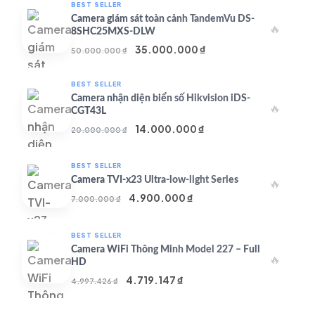
BEST SELLER
Camera giám sát toàn cảnh TandemVu DS-
🔥
8SHC25MXS-DLW
Giá
Giá
35.000.000
₫
50.000.000
₫
gốc
hiện
là:
tại
BEST SELLER
50.000.000 ₫.
là:
Camera nhận diện biển số Hikvision iDS-
🔥
35.000.000 ₫.
CGT43L
Giá
Giá
14.000.000
₫
20.000.000
₫
gốc
hiện
là:
tại
BEST SELLER
20.000.000 ₫.
là:
Camera TVI-x23 Ultra-low-light Series
🔥
14.000.000 ₫.
Giá
Giá
4.900.000
₫
7.000.000
₫
gốc
hiện
là:
tại
BEST SELLER
7.000.000 ₫.
là:
Camera WiFi Thông Minh Model 227 – Full
🔥
4.900.000 ₫.
HD
Giá
Giá
4.719.147
₫
4.997.426
₫
gốc
hiện
là:
tại