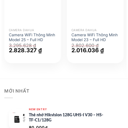
CAMERA DAHUA
CAMERA DAHUA
Camera WiFi Thông Minh
Camera WiFi Thông Minh
Model 25 – Full HD
Model 23 – Full HD
3.295.628
₫
2.802.600
₫
Giá
2.828.327
₫
Giá
Giá
2.016.036
₫
Giá
gốc
hiện
gốc
hiện
là:
tại
là:
tại
3.295.628 ₫.
là:
2.802.600 ₫.
là:
2.828.327 ₫.
2.016.036 
MỚI NHẤT
NEW ENTRY
Thẻ nhớ Hikvision 128G UHS-I V30 – HS-
TF-C1/128G
80.000
₫