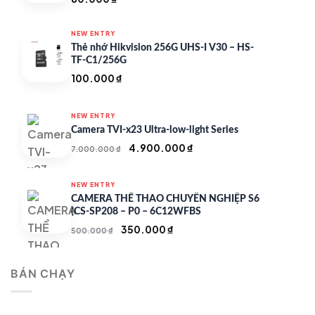
NEW ENTRY
Thẻ nhớ Hikvision 256G UHS-I V30 – HS-
TF-C1/256G
100.000
₫
NEW ENTRY
Camera TVI-x23 Ultra-low-light Series
Giá
Giá
4.900.000
₫
7.000.000
₫
gốc
hiện
là:
tại
NEW ENTRY
7.000.000 ₫.
là:
CAMERA THỂ THAO CHUYÊN NGHIỆP S6
4.900.000 ₫.
(CS-SP208 – P0 – 6C12WFBS
Giá
Giá
350.000
₫
500.000
₫
gốc
hiện
là:
tại
BÁN CHẠY
500.000 ₫.
là:
350.000 ₫.