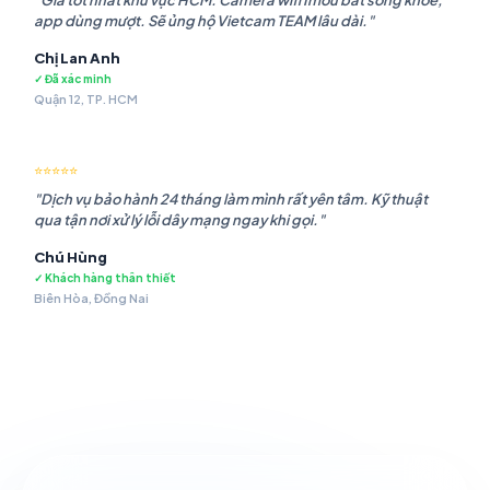
"Giá tốt nhất khu vực HCM. Camera wifi Imou bắt sóng khỏe,
app dùng mượt. Sẽ ủng hộ Vietcam TEAM lâu dài."
Chị Lan Anh
✓ Đã xác minh
Quận 12, TP. HCM
⭐⭐⭐⭐⭐
"Dịch vụ bảo hành 24 tháng làm mình rất yên tâm. Kỹ thuật
qua tận nơi xử lý lỗi dây mạng ngay khi gọi."
Chú Hùng
✓ Khách hàng thân thiết
Biên Hòa, Đồng Nai