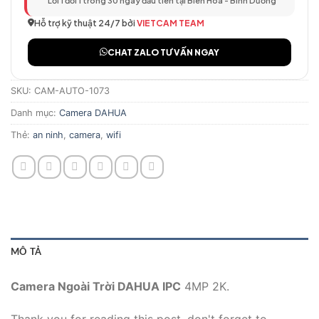
Lỗi 1 đổi 1 trong 30 ngày đầu tiên tại Biên Hòa - Bình Dương
Hỗ trợ kỹ thuật 24/7 bởi
VIETCAM TEAM
CHAT ZALO TƯ VẤN NGAY
SKU:
CAM-AUTO-1073
Danh mục:
Camera DAHUA
Thẻ:
an ninh
,
camera
,
wifi
MÔ TẢ
Camera Ngoài Trời DAHUA IPC
4MP 2K.
Thank you for reading this post, don't forget to