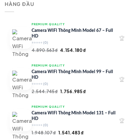
HÀNG ĐẦU
4.997.426 ₫.
là:
4.719.147 ₫.
PREMIUM QUALITY
Camera WiFi Thông Minh Model 67 – Full
HD
🏆
⭐⭐⭐⭐⭐
(0)
Giá
Giá
4.890.563
₫
4.154.180
₫
gốc
hiện
là:
tại
PREMIUM QUALITY
4.890.563 ₫.
là:
Camera WiFi Thông Minh Model 99 – Full
4.154.180 ₫.
HD
🏆
⭐⭐⭐⭐⭐
(0)
Giá
Giá
2.544.745
₫
1.756.985
₫
gốc
hiện
là:
tại
PREMIUM QUALITY
2.544.745 ₫.
là:
Camera WiFi Thông Minh Model 131 – Full
1.756.985 ₫.
HD
🏆
⭐⭐⭐⭐⭐
(0)
Giá
Giá
1.948.107
₫
1.541.483
₫
gốc
hiện