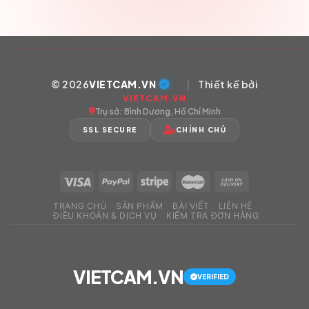
© 2026
VIETCAM.VN
|
Thiết kế bởi
VIETCAM.VN
Trụ sở: Bình Dương, Hồ Chí Minh
SSL SECURE
CHÍNH CHỦ
TRANG CHỦ
SẢN PHẨM
BÀI VIẾT
LIÊN HỆ
ĐIỀU KHOẢN & DỊCH VỤ
KIỂM TRA ĐƠN HÀNG
VIETCAM.VN
VERIFIED