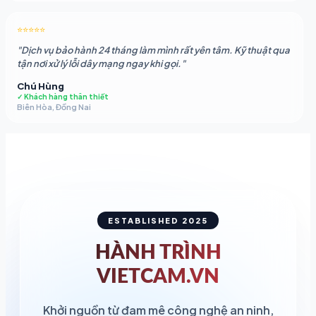
⭐⭐⭐⭐⭐
"Dịch vụ bảo hành 24 tháng làm mình rất yên tâm. Kỹ thuật qua
tận nơi xử lý lỗi dây mạng ngay khi gọi."
Chú Hùng
✓ Khách hàng thân thiết
Biên Hòa, Đồng Nai
ESTABLISHED 2025
HÀNH TRÌNH
VIETCAM.VN
Khởi nguồn từ đam mê công nghệ an ninh,