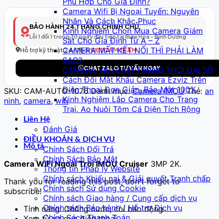
Phù Hợp Cho Gia Đình?
Thông
Camera Wifi Bị Ngoại Tuyến: Nguyên
Minh
Nhân Và Cách Khắc Phục
Model
BẢO HÀNH 24 THÁNG CHÍNH CHỦ
Kinh Nghiệm Chọn Mua Camera Giám
77
Lỗi 1 đổi 1 trong 30 ngày đầu tiên tại Biên Hòa - Bình Dương
Sát Cho Gia Đình Từ A – Z
–
CAMERA MẤT KẾT NỐI THÌ PHẢI LÀM
Full
Hỗ trợ kỹ thuật 24/7 bởi
VIETCAM TEAM
SAO?
HD
CHAT ZALO TƯ VẤN NGAY
CAMERA VIETCAM TRONG THỜI ĐẠI SỐ
số
Cách Đổi Mật Khẩu Camera Ezviz Trên
lượng
Điện Thoại Đơn Giản, Bảo Mật 100%
SKU:
CAM-AUTO-1076
Danh mục:
Camera IMOU
Thẻ:
an
Kinh Nghiệm Lắp Camera Cho Trang
ninh
,
camera
,
wifi
Trại, Ao Nuôi Tôm Cá Diện Tích Rộng
Liên Hệ
Đánh Giá
ĐIỀU KHOẢN & DỊCH VỤ
Mô tả
Chính Sách Đổi Trả
Chính Sách Bảo Mật
Camera WiFi Ngoài Trời IMOU Cruiser
3MP 2K.
Thông tin Pháp lý Website
Chính sách Khiếu nại & Giải quyết Tranh chấp
Thank you for reading this post, don't forget to
Chính sách Sử dụng Cookie
subscribe!
Chính sách Giao hàng / Cung cấp dịch vụ
Chính sách Bảo hành / Hỗ trợ Dịch vụ
Tính năng: Chống nước, còi báo động
Chính Sách Thanh Toán
Xem từ xa qua điện thoại