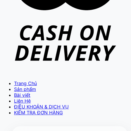
VIETCAM.VN
VC
Đang trực tuyến
Trang Chủ
Sản phẩm
Bài viết
Báo giá Camera
Tư vấn lắp đặt
Liên Hệ
Hỗ trợ kỹ thuật
ĐIỀU KHOẢN & DỊCH VỤ
KIỂM TRA ĐƠN HÀNG