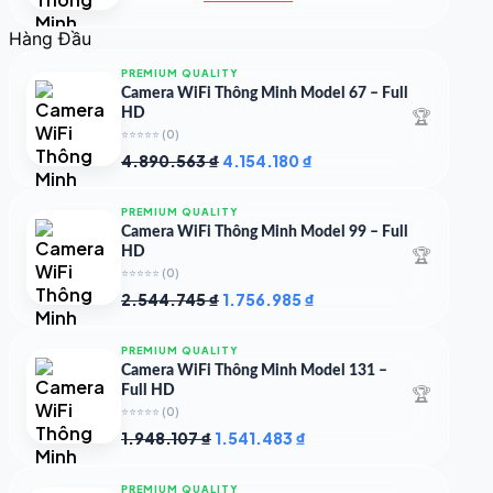
gốc
hiện
là:
tại
Hàng Đầu
4.997.426 ₫.
là:
4.719.147 ₫.
PREMIUM QUALITY
Camera WiFi Thông Minh Model 67 – Full
🏆
HD
⭐⭐⭐⭐⭐
(0)
Giá
Giá
4.890.563
₫
4.154.180
₫
gốc
hiện
là:
tại
PREMIUM QUALITY
4.890.563 ₫.
là:
Camera WiFi Thông Minh Model 99 – Full
4.154.180 ₫.
🏆
HD
⭐⭐⭐⭐⭐
(0)
Giá
Giá
2.544.745
₫
1.756.985
₫
gốc
hiện
là:
tại
PREMIUM QUALITY
2.544.745 ₫.
là:
Camera WiFi Thông Minh Model 131 –
1.756.985 ₫.
🏆
Full HD
⭐⭐⭐⭐⭐
(0)
Giá
Giá
1.948.107
₫
1.541.483
₫
gốc
hiện
là:
tại
PREMIUM QUALITY