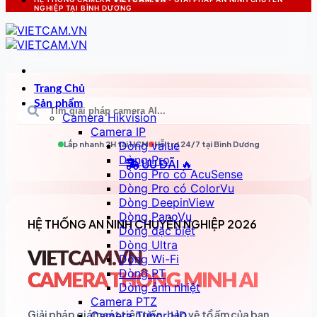
NGHIỆP TẠI BÌNH DƯƠNG
Trang Chủ
Sản phẩm
Camera Hikvision
Camera IP
Dòng value
Lắp nhanh 2H tại
HCM
Hỗ trợ 24/7 tại
Bình Dương
Dòng Pro
ƯU ĐÃI 🔥
Dòng Pro có AcuSense
Dòng Pro có ColorVu
Dòng DeepinView
Dòng PanoVu
HỆ THỐNG AN NINH CHUYÊN NGHIỆP 2026
Dòng đặc biệt
Dòng Ultra
VIETCAM.VN
Dòng Wi-Fi
Dòng PT
CAMERA THÔNG MINH AI
Dòng ảnh nhiệt
Camera PTZ
Giải pháp giám sát tiên tiến, bảo vệ tổ ấm của bạn
Camera Tubor HD