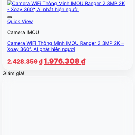
Quick View
Camera IMOU
Camera WiFi Thông Minh IMOU Ranger 2 3MP 2K –
Xoay 360°, AI phát hiện người
Giá
Giá
1.976.308
₫
2.428.359
₫
gốc
hiện
Giảm giá!
là:
tại
2.428.359 ₫.
là:
1.976.308 ₫.