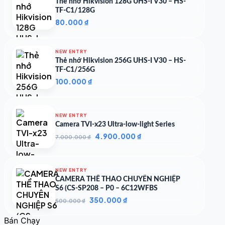
1.104.160 ₫.
Thẻ nhớ Hikvision 128G UHS-I V30 – HS-
TF-C1/128G
80.000
₫
NEW ENTRY
Thẻ nhớ Hikvision 256G UHS-I V30 – HS-
TF-C1/256G
100.000
₫
NEW ENTRY
Camera TVI-x23 Ultra-low-light Series
Giá
Giá
4.900.000
₫
7.000.000
₫
gốc
hiện
là:
tại
7.000.000 ₫.
là:
NEW ENTRY
4.900.000 ₫.
CAMERA THỂ THAO CHUYÊN NGHIỆP
S6 (CS-SP208 – P0 – 6C12WFBS
Giá
Giá
350.000
₫
500.000
₫
gốc
hiện
là:
tại
Bán Chạy