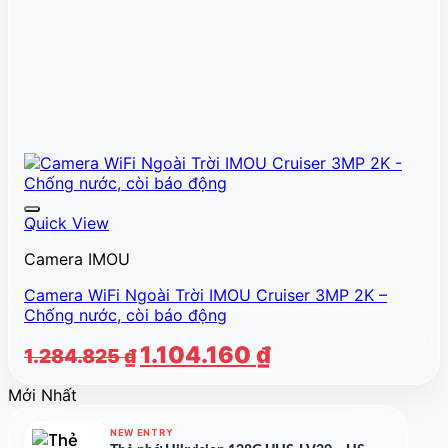
Quick View
Camera IMOU
Camera WiFi Ngoài Trời IMOU Cruiser 3MP 2K –
Chống nước, còi báo động
Giá
Giá
1.104.160
₫
1.284.825
₫
gốc
hiện
Mới Nhất
là:
tại
1.284.825 ₫.
là:
NEW ENTRY