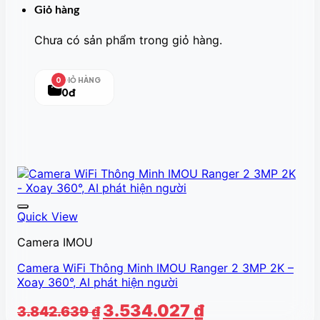
Giỏ hàng
Chưa có sản phẩm trong giỏ hàng.
GIỎ HÀNG
0
0đ
Quick View
Camera IMOU
Camera WiFi Thông Minh IMOU Ranger 2 3MP 2K –
Xoay 360°, AI phát hiện người
Giá
Giá
3.534.027
₫
3.842.639
₫