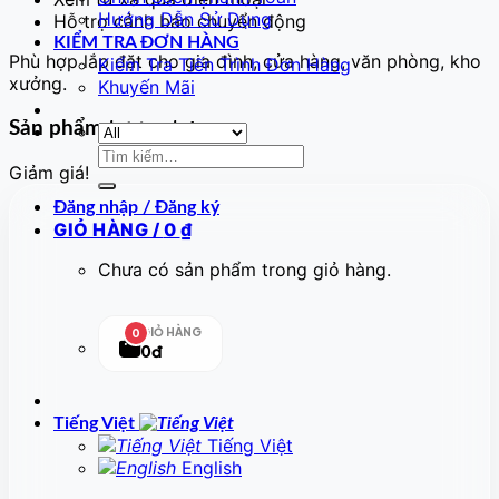
Hướng Dẫn Sử Dụng
Hỗ trợ cảnh báo chuyển động
KIỂM TRA ĐƠN HÀNG
Phù hợp lắp đặt cho gia đình, cửa hàng, văn phòng, kho
Kiểm Tra Tiến Trình Đơn Hàng
xưởng.
Khuyến Mãi
Sản phẩm tương tự
Tìm
Giảm giá!
kiếm:
Đăng nhập / Đăng ký
GIỎ HÀNG /
0
₫
Chưa có sản phẩm trong giỏ hàng.
GIỎ HÀNG
0
0đ
Tiếng Việt
Tiếng Việt
English