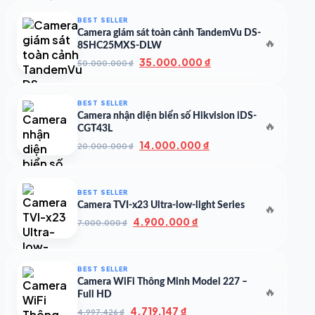
500.000 ₫.
là:
350.000 ₫.
BEST SELLER
Camera giám sát toàn cảnh TandemVu DS-
🔥
8SHC25MXS-DLW
Giá
Giá
35.000.000
₫
50.000.000
₫
gốc
hiện
là:
tại
50.000.000 ₫.
là:
BEST SELLER
35.000.000 ₫.
Camera nhận diện biển số Hikvision iDS-
🔥
CGT43L
Giá
Giá
14.000.000
₫
20.000.000
₫
gốc
hiện
là:
tại
20.000.000 ₫.
là:
BEST SELLER
14.000.000 ₫.
Camera TVI-x23 Ultra-low-light Series
🔥
Giá
Giá
4.900.000
₫
7.000.000
₫
gốc
hiện
là:
tại
7.000.000 ₫.
là:
BEST SELLER
4.900.000 ₫.
Camera WiFi Thông Minh Model 227 –
🔥
Full HD
Giá
Giá
4.719.147
₫
4.997.426
₫