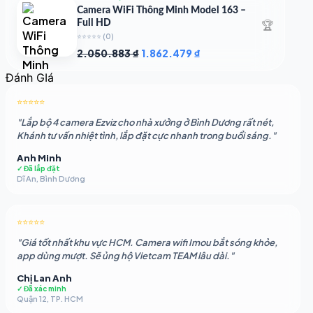
1.948.107 ₫.
là:
Camera WiFi Thông Minh Model 163 –
1.541.483 ₫.
🏆
Full HD
⭐⭐⭐⭐⭐
(0)
Giá
Giá
2.050.883
₫
1.862.479
₫
gốc
hiện
Đánh GIá
là:
tại
2.050.883 ₫.
là:
⭐⭐⭐⭐⭐
1.862.479 ₫.
"Lắp bộ 4 camera Ezviz cho nhà xưởng ở Bình Dương rất nét,
Khánh tư vấn nhiệt tình, lắp đặt cực nhanh trong buổi sáng."
Anh Minh
✓ Đã lắp đặt
Dĩ An, Bình Dương
⭐⭐⭐⭐⭐
"Giá tốt nhất khu vực HCM. Camera wifi Imou bắt sóng khỏe,
app dùng mượt. Sẽ ủng hộ Vietcam TEAM lâu dài."
Chị Lan Anh
✓ Đã xác minh
Quận 12, TP. HCM