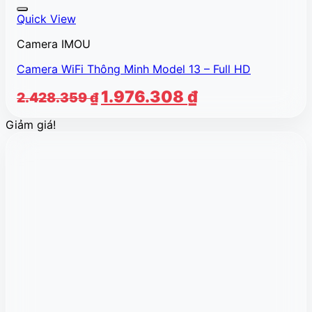
Quick View
Camera IMOU
Camera WiFi Thông Minh Model 13 – Full HD
Giá
Giá
1.976.308
₫
2.428.359
₫
gốc
hiện
Giảm giá!
là:
tại
2.428.359 ₫.
là:
1.976.308 ₫.