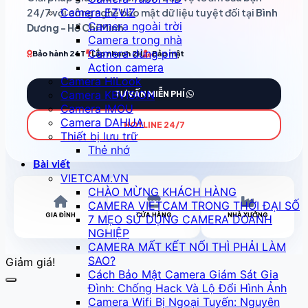
Camera EZVIZ
24/7 với công nghệ bảo mật dữ liệu tuyệt đối tại
Bình
Camera ngoài trời
Dương - Hồ Chí Minh
.
Camera trong nhà
Camera dùng pin
Bảo hành 24T
Lắp nhanh 2H
Bảo mật
Action camera
Camera HiLook
Camera KBVISION
TƯ VẤN MIỄN PHÍ
Camera IMOU
Camera DAHUA
HOTLINE 24/7
Thiết bị lưu trữ
Thẻ nhớ
Bài viết
VIETCAM.VN
CHÀO MỪNG KHÁCH HÀNG
CAMERA VIETCAM TRONG THỜI ĐẠI SỐ
GIA ĐÌNH
CỬA HÀNG
NHÀ XƯỞNG
7 MẸO SỬ DỤNG CAMERA DOANH
NGHIỆP
CAMERA MẤT KẾT NỐI THÌ PHẢI LÀM
SAO?
Giảm giá!
Cách Bảo Mật Camera Giám Sát Gia
Đình: Chống Hack Và Lộ Đổi Hình Ảnh
Camera Wifi Bị Ngoại Tuyến: Nguyên