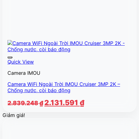
Quick View
Camera IMOU
Camera WiFi Ngoài Trời IMOU Cruiser 3MP 2K –
Chống nước, còi báo động
Giá
Giá
2.131.591
₫
2.839.248
₫
gốc
hiện
Giảm giá!
là:
tại
2.839.248 ₫.
là:
2.131.591 ₫.