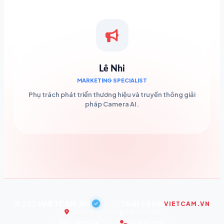
Lê Nhi
MARKETING SPECIALIST
Phụ trách phát triển thương hiệu và truyền thông giải
pháp Camera AI.
© 2026
VIETCAM.VN
|
Thiết kế bởi
VIETCAM.VN
Trụ sở: Bình Dương, Hồ Chí Minh
SSL SECURE
CHÍNH CHỦ