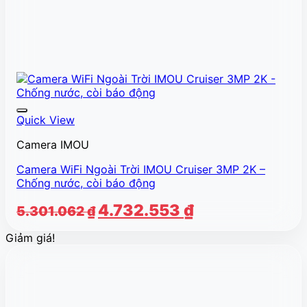
Quick View
Camera IMOU
Camera WiFi Ngoài Trời IMOU Cruiser 3MP 2K –
Chống nước, còi báo động
Giá
Giá
4.732.553
₫
5.301.062
₫
gốc
hiện
Giảm giá!
là:
tại
5.301.062 ₫.
là:
4.732.553 ₫.