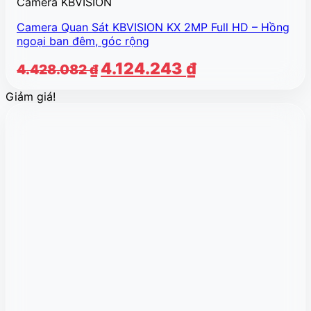
Camera KBVISION
Camera Quan Sát KBVISION KX 2MP Full HD – Hồng
ngoại ban đêm, góc rộng
Giá
Giá
4.124.243
₫
4.428.082
₫
gốc
hiện
Giảm giá!
là:
tại
4.428.082 ₫.
là:
4.124.243 ₫.