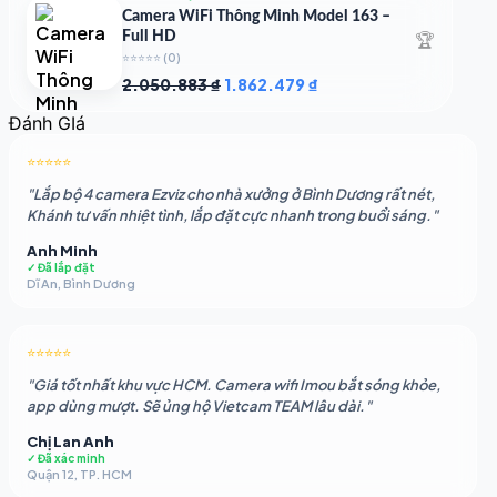
1.948.107 ₫.
là:
Camera WiFi Thông Minh Model 163 –
1.541.483 ₫.
🏆
Full HD
⭐⭐⭐⭐⭐
(0)
Giá
Giá
2.050.883
₫
1.862.479
₫
gốc
hiện
Đánh GIá
là:
tại
2.050.883 ₫.
là:
⭐⭐⭐⭐⭐
1.862.479 ₫.
"Lắp bộ 4 camera Ezviz cho nhà xưởng ở Bình Dương rất nét,
Khánh tư vấn nhiệt tình, lắp đặt cực nhanh trong buổi sáng."
Anh Minh
✓ Đã lắp đặt
Dĩ An, Bình Dương
⭐⭐⭐⭐⭐
"Giá tốt nhất khu vực HCM. Camera wifi Imou bắt sóng khỏe,
app dùng mượt. Sẽ ủng hộ Vietcam TEAM lâu dài."
Chị Lan Anh
✓ Đã xác minh
Quận 12, TP. HCM