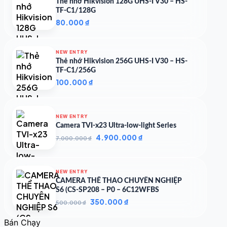
4.719.147 ₫.
Thẻ nhớ Hikvision 128G UHS-I V30 – HS-
TF-C1/128G
80.000
₫
NEW ENTRY
Thẻ nhớ Hikvision 256G UHS-I V30 – HS-
TF-C1/256G
100.000
₫
NEW ENTRY
Camera TVI-x23 Ultra-low-light Series
Giá
Giá
4.900.000
₫
7.000.000
₫
gốc
hiện
là:
tại
7.000.000 ₫.
là:
NEW ENTRY
4.900.000 ₫.
CAMERA THỂ THAO CHUYÊN NGHIỆP
S6 (CS-SP208 – P0 – 6C12WFBS
Giá
Giá
350.000
₫
500.000
₫
gốc
hiện
là:
tại
Bán Chạy