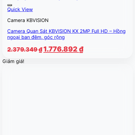
Quick View
Camera KBVISION
Camera Quan Sát KBVISION KX 2MP Full HD – Hồng
ngoại ban đêm, góc rộng
Giá
Giá
1.776.892
₫
2.379.349
₫
gốc
hiện
Giảm giá!
là:
tại
2.379.349 ₫.
là:
1.776.892 ₫.