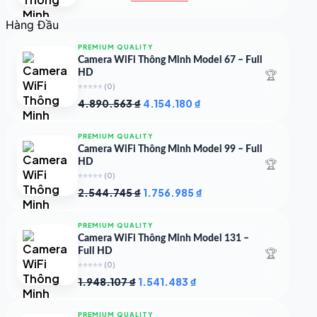
gốc
hiện
là:
tại
Hàng Đầu
4.997.426 ₫.
là:
4.719.147 ₫.
PREMIUM QUALITY
Camera WiFi Thông Minh Model 67 – Full
🏆
HD
⭐⭐⭐⭐⭐
(0)
Giá
Giá
4.890.563
₫
4.154.180
₫
gốc
hiện
là:
tại
PREMIUM QUALITY
4.890.563 ₫.
là:
Camera WiFi Thông Minh Model 99 – Full
4.154.180 ₫.
🏆
HD
⭐⭐⭐⭐⭐
(0)
Giá
Giá
2.544.745
₫
1.756.985
₫
gốc
hiện
là:
tại
PREMIUM QUALITY
2.544.745 ₫.
là:
Camera WiFi Thông Minh Model 131 –
1.756.985 ₫.
🏆
Full HD
⭐⭐⭐⭐⭐
(0)
Giá
Giá
1.948.107
₫
1.541.483
₫
gốc
hiện
là:
tại
PREMIUM QUALITY