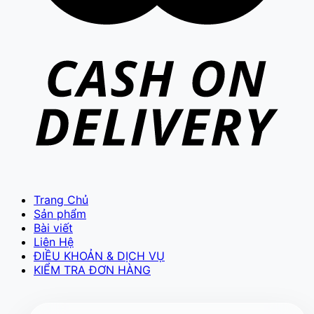
VIETCAM.VN
VC
Đang trực tuyến
Trang Chủ
Sản phẩm
Bài viết
Báo giá Camera
Tư vấn lắp đặt
Liên Hệ
Hỗ trợ kỹ thuật
ĐIỀU KHOẢN & DỊCH VỤ
KIỂM TRA ĐƠN HÀNG