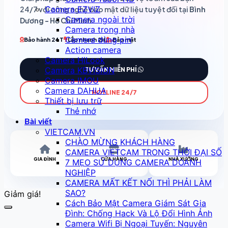
Camera EZVIZ
24/7 với công nghệ bảo mật dữ liệu tuyệt đối tại
Bình
Camera ngoài trời
Dương - Hồ Chí Minh
.
Camera trong nhà
Camera dùng pin
Bảo hành 24T
Lắp nhanh 2H
Bảo mật
Action camera
Camera HiLook
Camera KBVISION
TƯ VẤN MIỄN PHÍ
Camera IMOU
Camera DAHUA
HOTLINE 24/7
Thiết bị lưu trữ
Thẻ nhớ
Bài viết
VIETCAM.VN
CHÀO MỪNG KHÁCH HÀNG
CAMERA VIETCAM TRONG THỜI ĐẠI SỐ
GIA ĐÌNH
CỬA HÀNG
NHÀ XƯỞNG
7 MẸO SỬ DỤNG CAMERA DOANH
NGHIỆP
CAMERA MẤT KẾT NỐI THÌ PHẢI LÀM
SAO?
Giảm giá!
Cách Bảo Mật Camera Giám Sát Gia
Đình: Chống Hack Và Lộ Đổi Hình Ảnh
Camera Wifi Bị Ngoại Tuyến: Nguyên