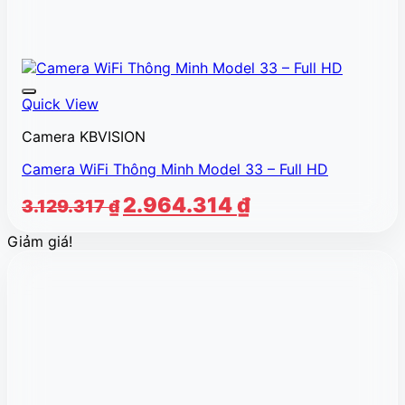
Quick View
Camera KBVISION
Camera WiFi Thông Minh Model 33 – Full HD
Giá
Giá
2.964.314
₫
3.129.317
₫
gốc
hiện
Giảm giá!
là:
tại
3.129.317 ₫.
là:
2.964.314 ₫.