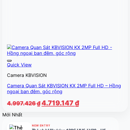
Quick View
Camera KBVISION
Camera Quan Sát KBVISION KX 2MP Full HD – Hồng
ngoại ban đêm, góc rộng
Giá
Giá
4.719.147
₫
4.997.426
₫
gốc
hiện
Mới Nhất
là:
tại
4.997.426 ₫.
là:
NEW ENTRY