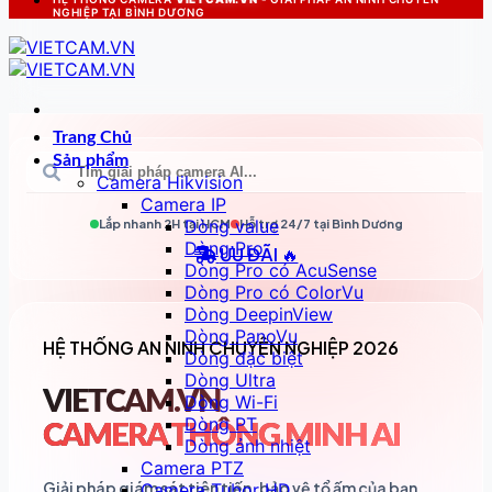
NGHIỆP TẠI BÌNH DƯƠNG
Trang Chủ
Sản phẩm
Camera Hikvision
Camera IP
Dòng value
Lắp nhanh 2H tại
HCM
Hỗ trợ 24/7 tại
Bình Dương
Dòng Pro
ƯU ĐÃI 🔥
Dòng Pro có AcuSense
Dòng Pro có ColorVu
Dòng DeepinView
Dòng PanoVu
HỆ THỐNG AN NINH CHUYÊN NGHIỆP 2026
Dòng đặc biệt
Dòng Ultra
VIETCAM.VN
Dòng Wi-Fi
Dòng PT
CAMERA THÔNG MINH AI
Dòng ảnh nhiệt
Camera PTZ
Giải pháp giám sát tiên tiến, bảo vệ tổ ấm của bạn
Camera Tubor HD