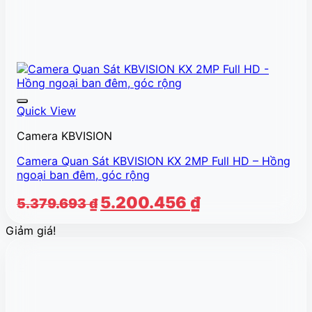
Quick View
Camera KBVISION
Camera Quan Sát KBVISION KX 2MP Full HD – Hồng
ngoại ban đêm, góc rộng
Giá
Giá
5.200.456
₫
5.379.693
₫
gốc
hiện
Giảm giá!
là:
tại
5.379.693 ₫.
là:
5.200.456 ₫.