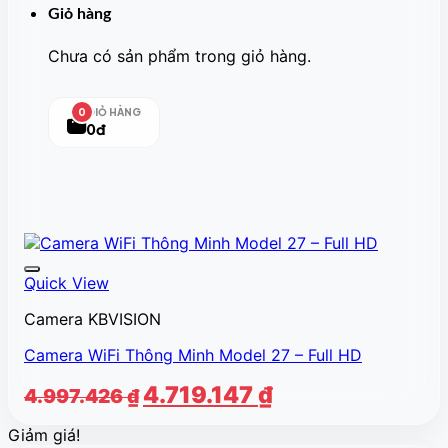
Giỏ hàng
Chưa có sản phẩm trong giỏ hàng.
GIỎ HÀNG
0
0đ
Quick View
Camera KBVISION
Camera WiFi Thông Minh Model 27 – Full HD
Giá
Giá
4.719.147
₫
4.997.426
₫
gốc
hiện
Giảm giá!
là:
tại