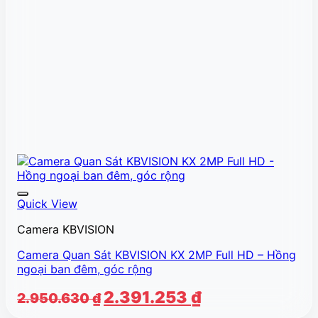
Quick View
Camera KBVISION
Camera Quan Sát KBVISION KX 2MP Full HD – Hồng
ngoại ban đêm, góc rộng
Giá
Giá
2.391.253
₫
2.950.630
₫
gốc
hiện