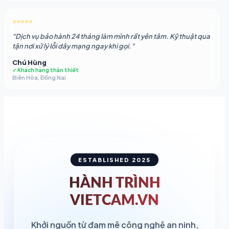
⭐⭐⭐⭐⭐
"Dịch vụ bảo hành 24 tháng làm mình rất yên tâm. Kỹ thuật qua
tận nơi xử lý lỗi dây mạng ngay khi gọi."
Chú Hùng
✓ Khách hàng thân thiết
Biên Hòa, Đồng Nai
ESTABLISHED 2025
HÀNH TRÌNH
VIETCAM.VN
Khởi nguồn từ đam mê công nghệ an ninh,