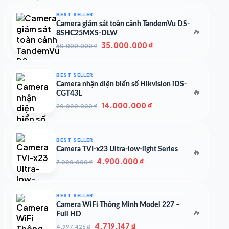
500.000 ₫.
là:
350.000 ₫.
BEST SELLER
Camera giám sát toàn cảnh TandemVu DS-
🔥
8SHC25MXS-DLW
Giá
Giá
35.000.000
₫
50.000.000
₫
gốc
hiện
là:
tại
50.000.000 ₫.
là:
BEST SELLER
35.000.000 ₫.
Camera nhận diện biển số Hikvision iDS-
🔥
CGT43L
Giá
Giá
14.000.000
₫
20.000.000
₫
gốc
hiện
là:
tại
20.000.000 ₫.
là:
BEST SELLER
14.000.000 ₫.
Camera TVI-x23 Ultra-low-light Series
🔥
Giá
Giá
4.900.000
₫
7.000.000
₫
gốc
hiện
là:
tại
7.000.000 ₫.
là:
BEST SELLER
4.900.000 ₫.
Camera WiFi Thông Minh Model 227 –
🔥
Full HD
Giá
Giá
4.719.147
₫
4.997.426
₫