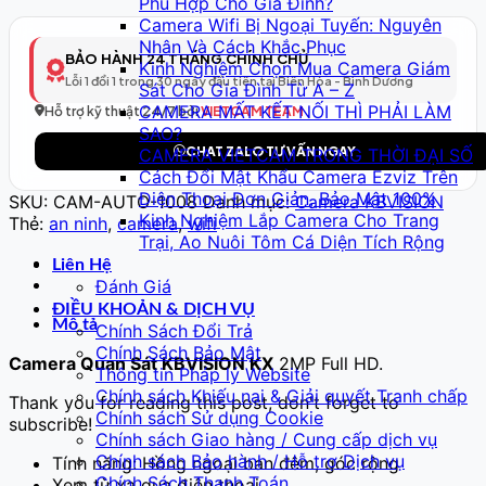
Phù Hợp Cho Gia Đình?
Thông
Camera Wifi Bị Ngoại Tuyến: Nguyên
Minh
Nhân Và Cách Khắc Phục
Model
BẢO HÀNH 24 THÁNG CHÍNH CHỦ
Kinh Nghiệm Chọn Mua Camera Giám
9
Lỗi 1 đổi 1 trong 30 ngày đầu tiên tại Biên Hòa - Bình Dương
Sát Cho Gia Đình Từ A – Z
–
CAMERA MẤT KẾT NỐI THÌ PHẢI LÀM
Full
Hỗ trợ kỹ thuật 24/7 bởi
VIETCAM TEAM
SAO?
HD
CHAT ZALO TƯ VẤN NGAY
CAMERA VIETCAM TRONG THỜI ĐẠI SỐ
số
Cách Đổi Mật Khẩu Camera Ezviz Trên
lượng
Điện Thoại Đơn Giản, Bảo Mật 100%
SKU:
CAM-AUTO-1008
Danh mục:
Camera KBVISION
Kinh Nghiệm Lắp Camera Cho Trang
Thẻ:
an ninh
,
camera
,
wifi
Trại, Ao Nuôi Tôm Cá Diện Tích Rộng
Liên Hệ
Đánh Giá
ĐIỀU KHOẢN & DỊCH VỤ
Mô tả
Chính Sách Đổi Trả
Chính Sách Bảo Mật
Camera Quan Sát KBVISION KX
2MP Full HD.
Thông tin Pháp lý Website
Chính sách Khiếu nại & Giải quyết Tranh chấp
Thank you for reading this post, don't forget to
Chính sách Sử dụng Cookie
subscribe!
Chính sách Giao hàng / Cung cấp dịch vụ
Chính sách Bảo hành / Hỗ trợ Dịch vụ
Tính năng: Hồng ngoại ban đêm, góc rộng
Chính Sách Thanh Toán
Xem từ xa qua điện thoại