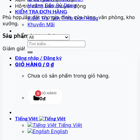
Hướng Dẫn Sử Dụng
Hỗ trợ cảnh báo chuyển động
KIỂM TRA ĐƠN HÀNG
Phù hợp lắp đặt cho gia đình, cửa hàng, văn phòng, kho
Kiểm Tra Tiến Trình Đơn Hàng
xưởng.
Khuyến Mãi
Sản phẩm tương tự
Tìm
Giảm giá!
kiếm:
Đăng nhập / Đăng ký
GIỎ HÀNG /
0
₫
Chưa có sản phẩm trong giỏ hàng.
GIỎ HÀNG
0
0đ
Tiếng Việt
Tiếng Việt
English