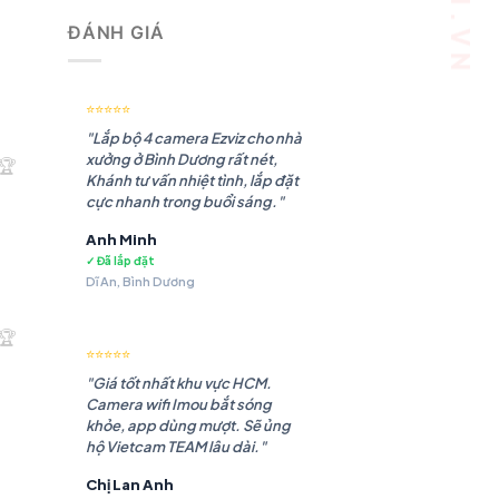
ĐÁNH GIÁ
⭐⭐⭐⭐⭐
"Lắp bộ 4 camera Ezviz cho nhà
xưởng ở Bình Dương rất nét,
🏆
Khánh tư vấn nhiệt tình, lắp đặt
cực nhanh trong buổi sáng."
Anh Minh
✓ Đã lắp đặt
Dĩ An, Bình Dương
.180 ₫.
🏆
⭐⭐⭐⭐⭐
"Giá tốt nhất khu vực HCM.
Camera wifi Imou bắt sóng
khỏe, app dùng mượt. Sẽ ủng
hộ Vietcam TEAM lâu dài."
Chị Lan Anh
.985 ₫.