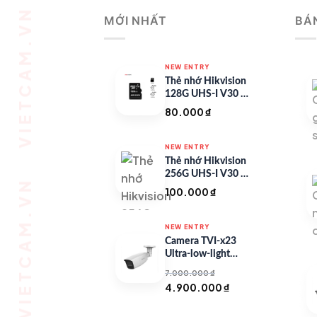
MỚI NHẤT
BÁ
NEW ENTRY
Thẻ nhớ Hikvision
128G UHS-I V30 –
HS-TF-C1/128G
80.000
₫
NEW ENTRY
Thẻ nhớ Hikvision
256G UHS-I V30 –
HS-TF-C1/256G
100.000
₫
NEW ENTRY
Camera TVI-x23
Ultra-low-light
Series
7.000.000
₫
Giá
Giá
4.900.000
₫
gốc
hiện