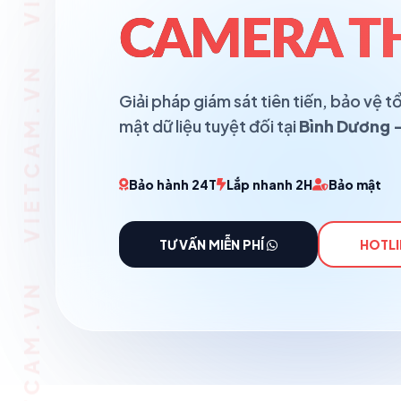
VIETCAM.VN VIETCAM.VN VIETCAM.VN VIETCAM.VN VIETCAM.VN VIETCAM.VN
CAMERA T
Giải pháp giám sát tiên tiến, bảo vệ
mật dữ liệu tuyệt đối tại
Bình Dương -
Bảo hành 24T
Lắp nhanh 2H
Bảo mật
TƯ VẤN MIỄN PHÍ
HOTLI