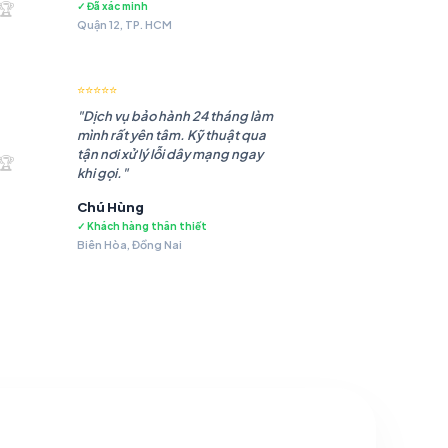
🏆
✓ Đã xác minh
Quận 12, TP. HCM
⭐⭐⭐⭐⭐
"Dịch vụ bảo hành 24 tháng làm
mình rất yên tâm. Kỹ thuật qua
.483 ₫.
tận nơi xử lý lỗi dây mạng ngay
🏆
khi gọi."
Chú Hùng
✓ Khách hàng thân thiết
Biên Hòa, Đồng Nai
.479 ₫.