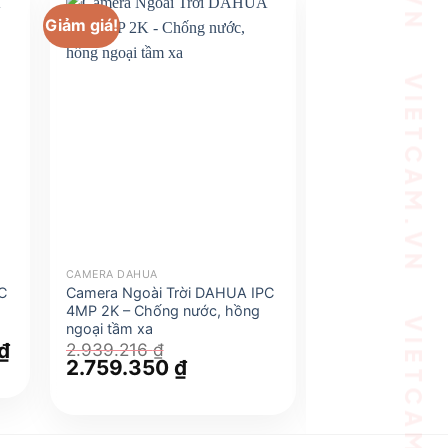
Giảm giá!
Giảm giá!
CAMERA DAHUA
CAMERA DAHUA
C
Camera Ngoài Trời DAHUA IPC
Camera Ngoài Tr
4MP 2K – Chống nước, hồng
4MP 2K – Chống
ngoại tầm xa
ngoại tầm xa
₫
Giá
2.939.216
₫
3.227.192
₫
hiện
Giá
2.759.350
₫
Giá
Giá
2.983.741
tại
gốc
hiện
gốc
₫.
là:
là:
tại
là:
983.470 ₫.
2.939.216 ₫.
là:
3.227.192 ₫.
2.759.350 ₫.