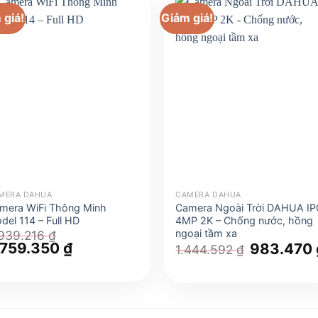
 giá!
Giảm giá!
MERA DAHUA
CAMERA DAHUA
mera WiFi Thông Minh
Camera Ngoài Trời DAHUA IP
del 114 – Full HD
4MP 2K – Chống nước, hồng
ngoại tầm xa
.939.216
₫
á
.759.350
₫
Giá
Giá
983.470
1.444.592
₫
ốc
hiện
gốc
:
tại
là:
939.216 ₫.
là:
1.444.592 
2.759.350 ₫.