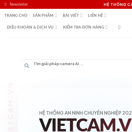
Skip
Newsletter
HỆ THỐNG 
to
TRANG CHỦ
SẢN PHẨM
BÀI VIẾT
LIÊN HỆ
content
ĐIỀU KHOẢN & DỊCH VỤ
KIỂM TRA ĐƠN HÀNG
HỆ THỐNG AN NINH CHUYÊN NGHIỆP 202
VIETCAM.