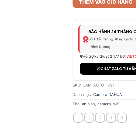
THÊM VÀO GIỎ HÀNG
BẢO HÀNH 24 THÁNG 
Lỗi 1 đổi 1 trong 30 ngày đầu
- Bình Dương
Hỗ trợ kỹ thuật 24/7 bởi
VIET
CHAT ZALO TƯ VẤ
SKU:
CAM-AUTO-1091
Danh mục:
Camera DAHUA
Thẻ:
an ninh
,
camera
,
wifi