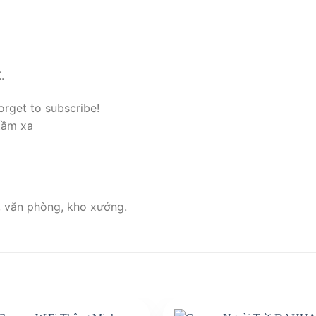
.
orget to subscribe!
tầm xa
, văn phòng, kho xưởng.