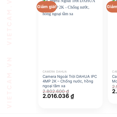
VIETCAM.VN VIETCAM.VN VIETCAM.VN VIETCAM.VN VIETCAM.VN VIETCAM.VN
Giảm giá!
Giảm
CAMERA DAHUA
CA
Camera Ngoài Trời DAHUA IPC
Ca
4MP 2K – Chống nước, hồng
Mo
ngoại tầm xa
2
Gi
2
2.802.600
₫
g
Giá
2.016.036
₫
Giá
là
gốc
hiện
2.
là:
tại
2.802.600 ₫.
là:
2.016.036 ₫.