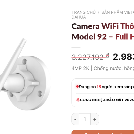
TRANG CHỦ
/
SẢN PHẨM VIE
DAHUA
Camera WiFi Th
Model 92 – Full
Giá
2.98
₫
3.227.192
gốc
4MP 2K | Chống nước, hồn
là:
3.227
Đang có
18
người xem sản 
CÔNG NGHỆ AI
BẢO MẬT 2026
Camera WiFi Thông Minh Model