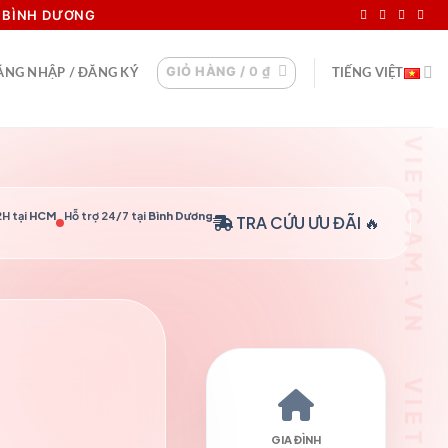
I BÌNH DƯƠNG
GIỎ HÀNG /
0
₫
ĂNG NHẬP / ĐĂNG KÝ
TIẾNG VIỆT
H tại
HCM
Hỗ trợ 24/7 tại
Bình Dương
TRA CỨU
ƯU ĐÃI 🔥
GIA ĐÌNH