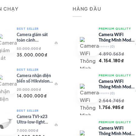
N CHẠY
HÀNG ĐẦU
BEST SELLER
PREMIUM QUALITY
Camera giám sát
Camera WiFi
toàn cảnh
Thông Minh Model
🔥
TandemVu DS-
67 – Full HD
⭐⭐⭐⭐⭐
(0)
50.000.000
₫
8SHC25MXS-DLW
4.890.563
₫
Giá
Giá
35.000.000
₫
Giá
Giá
4.154.180
₫
gốc
hiện
gốc
hiện
là:
tại
BEST SELLER
là:
tại
50.000.000 ₫.
là:
Camera nhận diện
PREMIUM QUALITY
4.890.563 ₫.
là:
35.000.000 ₫.
biển số Hikvision
Camera WiFi
🔥
4.154
iDS-CGT43L
Thông Minh Model
20.000.000
₫
99 – Full HD
⭐⭐⭐⭐⭐
(0)
Giá
Giá
14.000.000
₫
2.544.745
₫
gốc
hiện
Giá
Giá
1.756.985
₫
là:
tại
BEST SELLER
gốc
hiện
20.000.000 ₫.
là:
Camera TVI-x23
là:
tại
14.000.000 ₫.
Ultra-low-light
PREMIUM QUALITY
🔥
2.544.745 ₫.
là:
Series
Camera WiFi
7.000.000
₫
1.756
Thông Minh Model