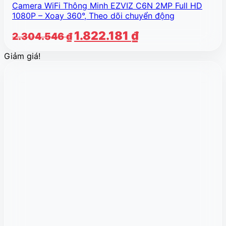
Camera WiFi Thông Minh EZVIZ C6N 2MP Full HD
1080P – Xoay 360°, Theo dõi chuyển động
Giá
Giá
1.822.181
₫
2.304.546
₫
gốc
hiện
Giảm giá!
là:
tại
2.304.546 ₫.
là:
1.822.181 ₫.