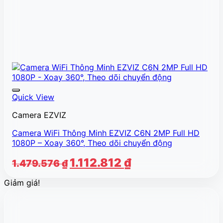
Quick View
Camera EZVIZ
Camera WiFi Thông Minh EZVIZ C6N 2MP Full HD
1080P – Xoay 360°, Theo dõi chuyển động
Giá
Giá
1.112.812
₫
1.479.576
₫
gốc
hiện
Giảm giá!
là:
tại
1.479.576 ₫.
là:
1.112.812 ₫.