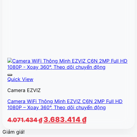
Quick View
Camera EZVIZ
Camera WiFi Thông Minh EZVIZ C6N 2MP Full HD
1080P – Xoay 360°, Theo dõi chuyển động
Giá
Giá
3.683.414
₫
4.071.434
₫
gốc
hiện
Giảm giá!
là:
tại