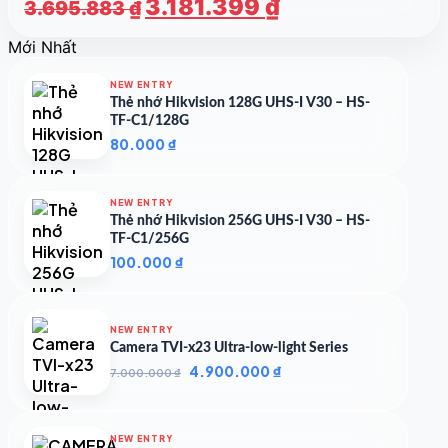
Giá
Giá
3.181.399
₫
3.695.883
₫
gốc
hiện
Mới Nhất
là:
tại
3.695.883 ₫.
là:
NEW ENTRY
3.181.399 ₫.
Thẻ nhớ Hikvision 128G UHS-I V30 – HS-
TF-C1/128G
80.000
₫
NEW ENTRY
Thẻ nhớ Hikvision 256G UHS-I V30 – HS-
TF-C1/256G
100.000
₫
NEW ENTRY
Camera TVI-x23 Ultra-low-light Series
Giá
Giá
4.900.000
₫
7.000.000
₫
gốc
hiện
là:
tại
7.000.000 ₫.
là:
NEW ENTRY
4.900.000 ₫.