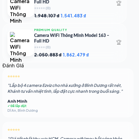
🏆
Full HD
⭐⭐⭐⭐⭐
(0)
Giá
Giá
1.948.107
₫
1.541.483
₫
gốc
hiện
là:
tại
PREMIUM QUALITY
1.948.107 ₫.
là:
Camera WiFi Thông Minh Model 163 –
1.541.483 ₫.
🏆
Full HD
⭐⭐⭐⭐⭐
(0)
Giá
Giá
2.050.883
₫
1.862.479
₫
gốc
hiện
Đánh GIá
là:
tại
2.050.883 ₫.
là:
⭐⭐⭐⭐⭐
1.862.479 ₫.
"Lắp bộ 4 camera Ezviz cho nhà xưởng ở Bình Dương rất nét,
Khánh tư vấn nhiệt tình, lắp đặt cực nhanh trong buổi sáng."
Anh Minh
✓ Đã lắp đặt
Dĩ An, Bình Dương
⭐⭐⭐⭐⭐
"Giá tốt nhất khu vực HCM. Camera wifi Imou bắt sóng khỏe,