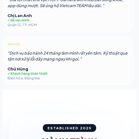
app dùng mượt. Sẽ ủng hộ Vietcam TEAM lâu dài."
Chị Lan Anh
✓ Đã xác minh
Quận 12, TP. HCM
⭐⭐⭐⭐⭐
"Dịch vụ bảo hành 24 tháng làm mình rất yên tâm. Kỹ thuật qua
tận nơi xử lý lỗi dây mạng ngay khi gọi."
Chú Hùng
✓ Khách hàng thân thiết
Biên Hòa, Đồng Nai
ESTABLISHED 2025