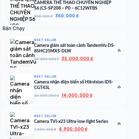
CAMERA THỂ THAO CHUYÊN NGHIỆP
S6 (CS-SP208 – P0 – 6C12WFBS
Giá
Giá
350.000
₫
500.000
₫
gốc
hiện
là:
tại
Bán Chạy
500.000 ₫.
là:
350.000 ₫.
BEST SELLER
Camera giám sát toàn cảnh TandemVu DS-
🔥
8SHC25MXS-DLW
Giá
Giá
35.000.000
₫
50.000.000
₫
gốc
hiện
là:
tại
50.000.000 ₫.
là:
BEST SELLER
35.000.000 ₫.
Camera nhận diện biển số Hikvision iDS-
🔥
CGT43L
Giá
Giá
14.000.000
₫
20.000.000
₫
gốc
hiện
là:
tại
20.000.000 ₫.
là:
BEST SELLER
14.000.000 ₫.
Camera TVI-x23 Ultra-low-light Series
🔥
Giá
Giá
4.900.000
₫
7.000.000
₫
gốc
hiện