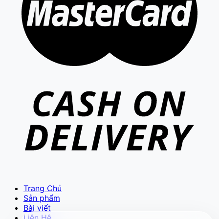
VIETCAM.VN
VC
Đang trực tuyến
Báo giá Camera
Tư vấn lắp đặt
Hỗ trợ kỹ thuật
Trang Chủ
Sản phẩm
Bài viết
Liên Hệ