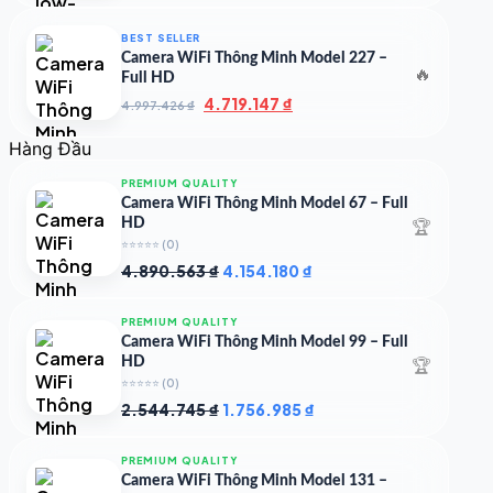
là:
tại
7.000.000 ₫.
là:
BEST SELLER
4.900.000 ₫.
Camera WiFi Thông Minh Model 227 –
🔥
Full HD
Giá
Giá
4.719.147
₫
4.997.426
₫
gốc
hiện
là:
tại
Hàng Đầu
4.997.426 ₫.
là:
4.719.147 ₫.
PREMIUM QUALITY
Camera WiFi Thông Minh Model 67 – Full
🏆
HD
⭐⭐⭐⭐⭐
(0)
Giá
Giá
4.890.563
₫
4.154.180
₫
gốc
hiện
là:
tại
PREMIUM QUALITY
4.890.563 ₫.
là:
Camera WiFi Thông Minh Model 99 – Full
4.154.180 ₫.
🏆
HD
⭐⭐⭐⭐⭐
(0)
Giá
Giá
2.544.745
₫
1.756.985
₫
gốc
hiện
là:
tại
PREMIUM QUALITY
2.544.745 ₫.
là:
Camera WiFi Thông Minh Model 131 –
1.756.985 ₫.