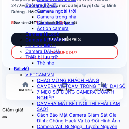
Camera EZVIZ
24/7 với công nghệ bảo mật dữ liệu tuyệt đối tại
Bình
Camera ngoài trời
Dương - Hồ Chí Minh
.
Camera trong nhà
Camera dùng pin
Bảo hành 24T
Lắp nhanh 2H
Bảo mật
Action camera
Camera HiLook
Camera KBVISION
TƯ VẤN MIỄN PHÍ
Camera IMOU
Camera DAHUA
HOTLINE 24/7
Thiết bị lưu trữ
Thẻ nhớ
Bài viết
VIETCAM.VN
CHÀO MỪNG KHÁCH HÀNG
CAMERA VIETCAM TRONG THỜI ĐẠI SỐ
GIA ĐÌNH
CỬA HÀNG
NHÀ XƯỞNG
7 MẸO SỬ DỤNG CAMERA DOANH
NGHIỆP
CAMERA MẤT KẾT NỐI THÌ PHẢI LÀM
SAO?
Giảm giá!
Cách Bảo Mật Camera Giám Sát Gia
Đình: Chống Hack Và Lộ Đổi Hình Ảnh
Camera Wifi Bị Ngoại Tuyến: Nguyên