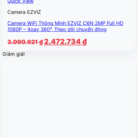
Quick View
Camera EZVIZ
Camera WiFi Thông Minh EZVIZ C6N 2MP Full HD
1080P – Xoay 360°, Theo dõi chuyển động
Giá
Giá
2.472.734
₫
3.090.921
₫
gốc
hiện
Giảm giá!
là:
tại
3.090.921 ₫.
là:
2.472.734 ₫.