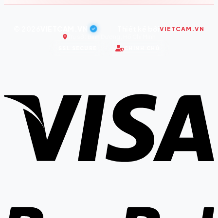
© 2026
VIETCAM.VN
|
Thiết kế bởi
VIETCAM.VN
Trụ sở: Bình Dương, Hồ Chí Minh
SSL SECURE
CHÍNH CHỦ