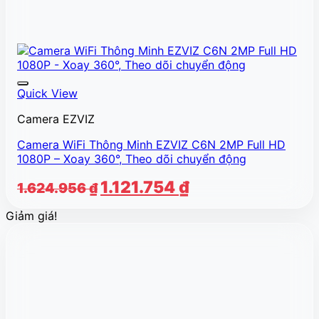
Quick View
Camera EZVIZ
Camera WiFi Thông Minh EZVIZ C6N 2MP Full HD
1080P – Xoay 360°, Theo dõi chuyển động
Giá
Giá
1.121.754
₫
1.624.956
₫
gốc
hiện
Giảm giá!
là:
tại
1.624.956 ₫.
là:
1.121.754 ₫.