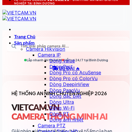
NGHIỆP TẠI BÌNH DƯƠNG
Trang Chủ
Sản phẩm
Camera Hikvision
Camera IP
Dòng value
Lắp nhanh 2H tại
HCM
Hỗ trợ 24/7 tại
Bình Dương
Dòng Pro
ƯU ĐÃI 🔥
Dòng Pro có AcuSense
Dòng Pro có ColorVu
Dòng DeepinView
Dòng PanoVu
HỆ THỐNG AN NINH CHUYÊN NGHIỆP 2026
Dòng đặc biệt
Dòng Ultra
VIETCAM.VN
Dòng Wi-Fi
Dòng PT
CAMERA THÔNG MINH AI
Dòng ảnh nhiệt
Camera PTZ
Giải pháp giám sát tiên tiến, bảo vệ tổ ấm của bạn
Camera Tubor HD