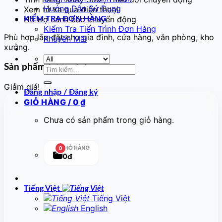
Hướng Dẫn Sử Dụng
Xem từ xa qua điện thoại
Hỗ trợ cảnh báo chuyển động
KIỂM TRA ĐƠN HÀNG
Kiểm Tra Tiến Trình Đơn Hàng
Phù hợp lắp đặt cho gia đình, cửa hàng, văn phòng, kho
Khuyến Mãi
xưởng.
Sản phẩm tương tự
Tìm
kiếm:
Giảm giá!
Đăng nhập / Đăng ký
GIỎ HÀNG /
0
₫
Chưa có sản phẩm trong giỏ hàng.
GIỎ HÀNG
0
0đ
Tiếng Việt
Tiếng Việt
English