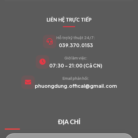
LIÊN HỆ TRỰC TIẾP
Hỗ trợ kỹ thuật 24/7:
039.370.0153
Giờ làm việc:
VIETCAM.VN
07:30 - 21:00 (Cả CN)
VC
Đang trực tuyến
Email phản hồi:
phuongdung.offical@gmail.com
Báo giá Camera
Tư vấn lắp đặt
ĐỊA CHỈ
Hỗ trợ kỹ thuật