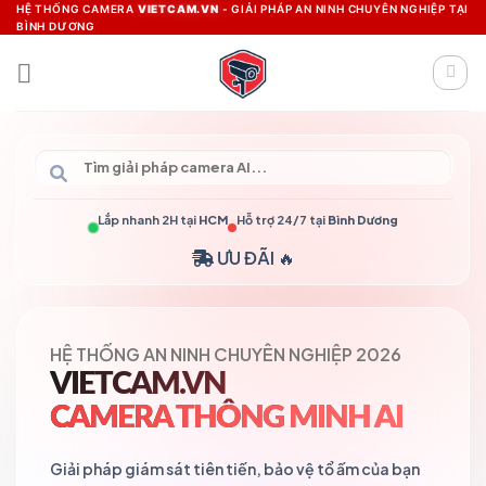
Skip
HỆ THỐNG CAMERA
VIETCAM.VN
- GIẢI PHÁP AN NINH CHUYÊN NGHIỆP TẠI
BÌNH DƯƠNG
to
content
Lắp nhanh 2H tại
HCM
Hỗ trợ 24/7 tại
Bình Dương
ƯU ĐÃI 🔥
HỆ THỐNG AN NINH CHUYÊN NGHIỆP 2026
VIETCAM.VN
CAMERA THÔNG MINH AI
Giải pháp giám sát tiên tiến, bảo vệ tổ ấm của bạn