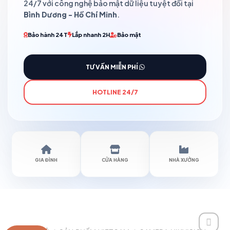
24/7 với công nghệ bảo mật dữ liệu tuyệt đối tại
Bình Dương - Hồ Chí Minh
.
Bảo hành 24T
Lắp nhanh 2H
Bảo mật
TƯ VẤN MIỄN PHÍ
HOTLINE 24/7
GIA ĐÌNH
CỬA HÀNG
NHÀ XƯỞNG