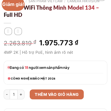
TRANG CHỦ
/
SẢN PHẨM VIETCAM
/
CAMERA HIKVISION
Giảm giá!
Camera WiFi Thông Minh Model 134 –
Full HD
Giá
1.975.773
Giá
₫
₫
2.263.819
gốc
hiện
4MP 2K | Hỗ trợ PoE, hình ảnh rõ nét
là:
tại
2.263.819 ₫.
là:
1.975.773 
Đang có
18
người xem sản phẩm này
CÔNG NGHỆ AI
BẢO MẬT 2026
Camera WiFi Thông Minh Model 134 – Full HD số lượng
THÊM VÀO GIỎ HÀNG