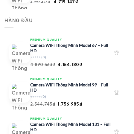
Giá
Giá
4.719.147
₫
4.997.426
₫
gốc
hiện
là:
tại
HÀNG ĐẦU
4.997.426 ₫.
là:
4.719.147 ₫.
PREMIUM QUALITY
Camera WiFi Thông Minh Model 67 – Full
HD
🏆
⭐⭐⭐⭐⭐
(0)
Giá
Giá
4.890.563
₫
4.154.180
₫
gốc
hiện
là:
tại
PREMIUM QUALITY
4.890.563 ₫.
là:
Camera WiFi Thông Minh Model 99 – Full
4.154.180 ₫.
HD
🏆
⭐⭐⭐⭐⭐
(0)
Giá
Giá
2.544.745
₫
1.756.985
₫
gốc
hiện
là:
tại
PREMIUM QUALITY
2.544.745 ₫.
là:
Camera WiFi Thông Minh Model 131 – Full
1.756.985 ₫.
HD
🏆