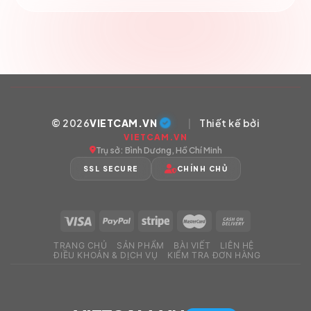
© 2026
VIETCAM.VN
|
Thiết kế bởi
VIETCAM.VN
Trụ sở: Bình Dương, Hồ Chí Minh
SSL SECURE
CHÍNH CHỦ
TRANG CHỦ
SẢN PHẨM
BÀI VIẾT
LIÊN HỆ
ĐIỀU KHOẢN & DỊCH VỤ
KIỂM TRA ĐƠN HÀNG