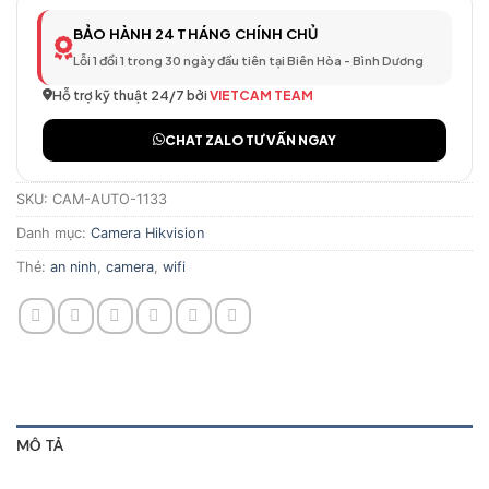
BẢO HÀNH 24 THÁNG CHÍNH CHỦ
Lỗi 1 đổi 1 trong 30 ngày đầu tiên tại Biên Hòa - Bình Dương
Hỗ trợ kỹ thuật 24/7 bởi
VIETCAM TEAM
CHAT ZALO TƯ VẤN NGAY
SKU:
CAM-AUTO-1133
Danh mục:
Camera Hikvision
Thẻ:
an ninh
,
camera
,
wifi
MÔ TẢ