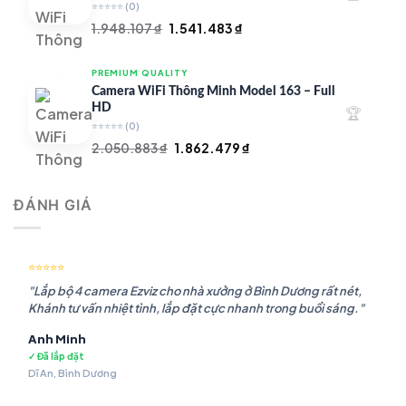
⭐⭐⭐⭐⭐
(0)
Giá
Giá
1.948.107
₫
1.541.483
₫
gốc
hiện
là:
tại
PREMIUM QUALITY
1.948.107 ₫.
là:
Camera WiFi Thông Minh Model 163 – Full
1.541.483 ₫.
HD
🏆
⭐⭐⭐⭐⭐
(0)
Giá
Giá
2.050.883
₫
1.862.479
₫
gốc
hiện
là:
tại
ĐÁNH GIÁ
2.050.883 ₫.
là:
1.862.479 ₫.
⭐⭐⭐⭐⭐
"Lắp bộ 4 camera Ezviz cho nhà xưởng ở Bình Dương rất nét,
Khánh tư vấn nhiệt tình, lắp đặt cực nhanh trong buổi sáng."
Anh Minh
✓ Đã lắp đặt
Dĩ An, Bình Dương