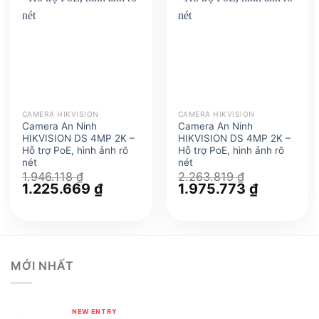
CAMERA HIKVISION
CAMERA HIKVISION
Camera An Ninh
Camera An Ninh
HIKVISION DS 4MP 2K –
HIKVISION DS 4MP 2K –
Hỗ trợ PoE, hình ảnh rõ
Hỗ trợ PoE, hình ảnh rõ
nét
nét
1.946.118
₫
2.263.819
₫
Giá
1.225.669
₫
Giá
Giá
1.975.773
₫
Giá
gốc
hiện
gốc
hiện
là:
tại
là:
tại
1.946.118 ₫.
là:
2.263.819 ₫.
là:
1.225.669 ₫.
1.975.773 
MỚI NHẤT
NEW ENTRY