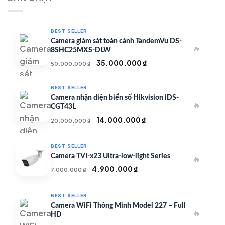
350.000 ₫.
BEST SELLER
Camera giám sát toàn cảnh TandemVu DS-
🔥
8SHC25MXS-DLW
Giá
Giá
35.000.000
₫
50.000.000
₫
gốc
hiện
là:
tại
BEST SELLER
50.000.000 ₫.
là:
Camera nhận diện biển số Hikvision iDS-
🔥
35.000.000 ₫.
CGT43L
Giá
Giá
14.000.000
₫
20.000.000
₫
gốc
hiện
là:
tại
BEST SELLER
20.000.000 ₫.
là:
Camera TVI-x23 Ultra-low-light Series
🔥
14.000.000 ₫.
Giá
Giá
4.900.000
₫
7.000.000
₫
gốc
hiện
là:
tại
BEST SELLER
7.000.000 ₫.
là:
Camera WiFi Thông Minh Model 227 – Full
🔥
4.900.000 ₫.
HD