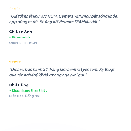
⭐⭐⭐⭐⭐
"Giá tốt nhất khu vực HCM. Camera wifi Imou bắt sóng khỏe,
app dùng mượt. Sẽ ủng hộ Vietcam TEAM lâu dài."
Chị Lan Anh
✓ Đã xác minh
Quận 12, TP. HCM
⭐⭐⭐⭐⭐
"Dịch vụ bảo hành 24 tháng làm mình rất yên tâm. Kỹ thuật
qua tận nơi xử lý lỗi dây mạng ngay khi gọi."
Chú Hùng
✓ Khách hàng thân thiết
Biên Hòa, Đồng Nai