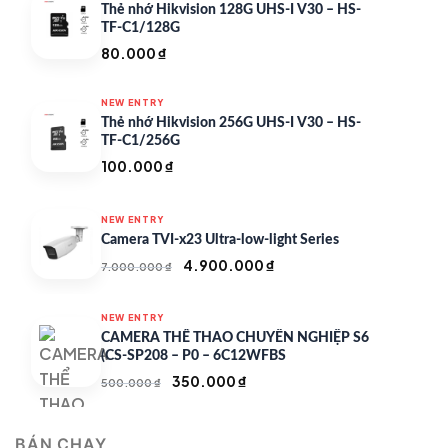
Thẻ nhớ Hikvision 128G UHS-I V30 – HS-
TF-C1/128G
80.000
₫
NEW ENTRY
Thẻ nhớ Hikvision 256G UHS-I V30 – HS-
TF-C1/256G
100.000
₫
NEW ENTRY
Camera TVI-x23 Ultra-low-light Series
Giá
Giá
4.900.000
₫
7.000.000
₫
gốc
hiện
là:
tại
NEW ENTRY
7.000.000 ₫.
là:
CAMERA THỂ THAO CHUYÊN NGHIỆP S6
4.900.000 ₫.
(CS-SP208 – P0 – 6C12WFBS
Giá
Giá
350.000
₫
500.000
₫
gốc
hiện
là:
tại
BÁN CHẠY
500.000 ₫.
là: