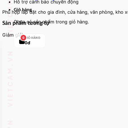
Hỗ trợ cảnh báo chuyển động
Giỏ hàng
Phù hợp lắp đặt cho gia đình, cửa hàng, văn phòng, kho 
Chưa có sản phẩm trong giỏ hàng.
Sản phẩm tương tự
Giảm giá!
GIỎ HÀNG
0
0đ