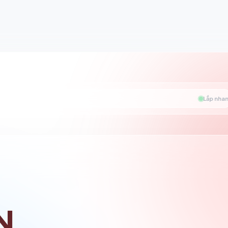
Lắp nhan
N