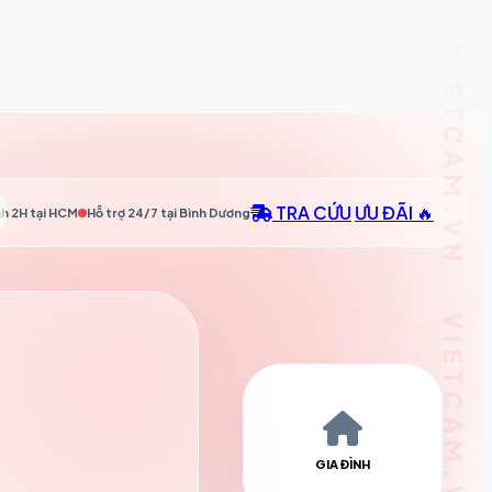
TRA CỨU
ƯU ĐÃI 🔥
h 2H tại
HCM
Hỗ trợ 24/7 tại
Bình Dương
GIA ĐÌNH