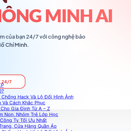
ÔNG MINH AI
ổ ấm của bạn 24/7 với công nghệ bảo
Hồ Chí Minh
.
 24/7
ỆP
O?
 Chống Hack Và Lộ Đổi Hình Ảnh
n Và Cách Khắc Phục
Cho Gia Đình Từ A – Z
m Non, Nhóm Trẻ Lớp Học
Công Ty Tối Ưu Nhất
Trang, Cửa Hàng Quần Áo