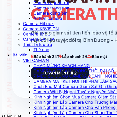
Camera ngoài trời
Camera trong nhà
CAMERA TH
Camera dùng pin
Action camera
Camera HiLook
Camera KBVISION
Giải pháp giám sát tiên tiến, bảo vệ t
Camera IMOU
Camera DAHUA
mật dữ liệu tuyệt đối tại
Bình Dương - 
Thiết bị lưu trữ
Thẻ nhớ
Bài viết
Bảo hành 24T
Lắp nhanh 2H
Bảo mật
VIETCAM.VN
CHÀO MỪNG KHÁCH HÀNG
CAMERA VIETCAM TRONG THỜI ĐẠI SỐ
TƯ VẤN MIỄN PHÍ
HOTLINE
7 MẸO SỬ DỤNG CAMERA DOANH NGHI
CAMERA MẤT KẾT NỐI THÌ PHẢI LÀM SA
Cách Bảo Mật Camera Giám Sát Gia Đình:
Camera Wifi Bị Ngoại Tuyến: Nguyên Nhâ
Kinh Nghiệm Chọn Mua Camera Giám Sát 
Kinh Nghiệm Lắp Camera Cho Trường Mầ
Kinh Nghiệm Lắp Camera Cho Văn Phòng 
Kinh Nghiệm Lắp Camera Cho Shop Thời 
Giảm giá!