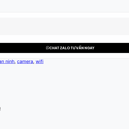
CHAT ZALO TƯ VẤN NGAY
an ninh
,
camera
,
wifi
!