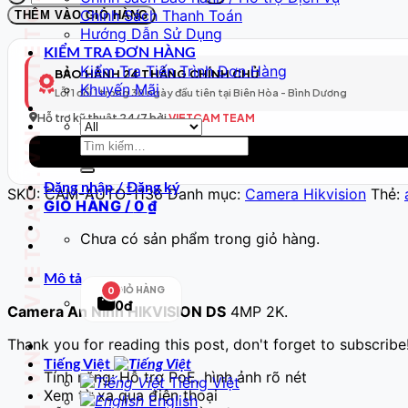
VIETCAM.VN VIETCAM.VN VIETCAM.VN VIETCAM.VN VIETCAM.VN VIETCAM.VN
WiFi
Chính Sách Thanh Toán
THÊM VÀO GIỎ HÀNG
Thông
Hướng Dẫn Sử Dụng
Minh
KIỂM TRA ĐƠN HÀNG
Model
Kiểm Tra Tiến Trình Đơn Hàng
BẢO HÀNH 24 THÁNG CHÍNH CHỦ
137
Khuyến Mãi
Lỗi 1 đổi 1 trong 30 ngày đầu tiên tại Biên Hòa - Bình Dương
–
Full
Hỗ trợ kỹ thuật 24/7 bởi
VIETCAM TEAM
HD
Tìm
số
kiếm:
lượng
Đăng nhập / Đăng ký
SKU:
CAM-AUTO-1136
Danh mục:
Camera Hikvision
Thẻ:
GIỎ HÀNG /
0
₫
Chưa có sản phẩm trong giỏ hàng.
Mô tả
GIỎ HÀNG
0
0đ
Camera An Ninh HIKVISION DS
4MP 2K.
Thank you for reading this post, don't forget to subscribe
Tiếng Việt
Tính năng: Hỗ trợ PoE, hình ảnh rõ nét
Tiếng Việt
Xem từ xa qua điện thoại
English