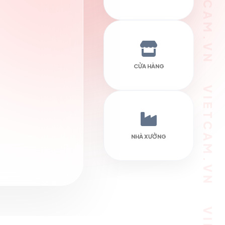
VIETCAM.VN VIETCAM.VN VIETCAM.VN VIETCAM.VN VIETCAM.VN VIETCAM.VN
CỬA HÀNG
NHÀ XƯỞNG