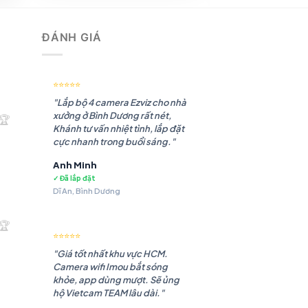
5 ₫.
ĐÁNH GIÁ
⭐⭐⭐⭐⭐
"Lắp bộ 4 camera Ezviz cho nhà
xưởng ở Bình Dương rất nét,
🏆
Khánh tư vấn nhiệt tình, lắp đặt
cực nhanh trong buổi sáng."
Anh Minh
✓ Đã lắp đặt
Dĩ An, Bình Dương
.180 ₫.
🏆
⭐⭐⭐⭐⭐
"Giá tốt nhất khu vực HCM.
Camera wifi Imou bắt sóng
khỏe, app dùng mượt. Sẽ ủng
hộ Vietcam TEAM lâu dài."