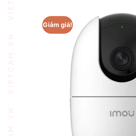
VIETCAM.VN VIETCAM.VN VIETCAM.VN VIETCAM.VN VIETCAM.VN VIETCAM.VN
Giảm giá!