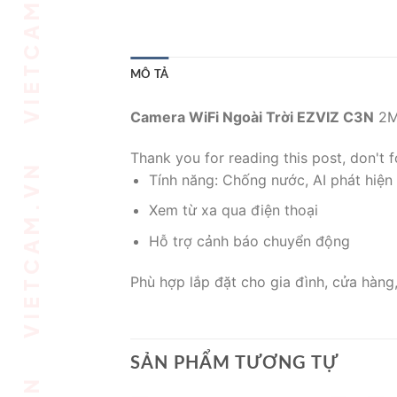
MÔ TẢ
Camera WiFi Ngoài Trời EZVIZ C3N
2MP
Thank you for reading this post, don't f
Tính năng: Chống nước, AI phát hiện
Xem từ xa qua điện thoại
Hỗ trợ cảnh báo chuyển động
Phù hợp lắp đặt cho gia đình, cửa hàng
SẢN PHẨM TƯƠNG TỰ