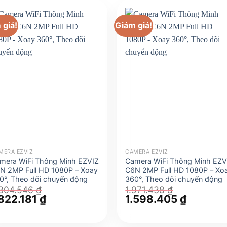
 giá!
Giảm giá!
MERA EZVIZ
CAMERA EZVIZ
mera WiFi Thông Minh EZVIZ
Camera WiFi Thông Minh EZV
N 2MP Full HD 1080P – Xoay
C6N 2MP Full HD 1080P – Xo
0°, Theo dõi chuyển động
360°, Theo dõi chuyển động
.304.546
₫
1.971.438
₫
á
.822.181
₫
Giá
Giá
1.598.405
₫
Giá
ốc
hiện
gốc
hiện
:
tại
là:
tại
304.546 ₫.
là:
1.971.438 ₫.
là: