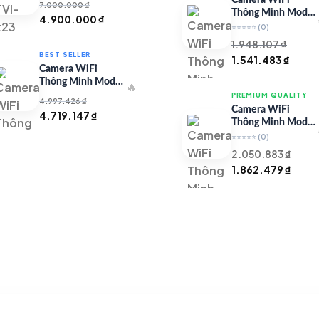
7.000.000
₫
1.756
Thông Minh Model
Giá
Giá
4.900.000
₫
131 – Full HD
⭐⭐⭐⭐⭐
(0)
gốc
hiện
1.948.107
₫
là:
tại
BEST SELLER
Giá
Giá
1.541.483
₫
7.000.000 ₫.
là:
Camera WiFi
gốc
hiện
4.900.000 ₫.
Thông Minh Model
🔥
là:
tại
227 – Full HD
PREMIUM QUALITY
4.997.426
₫
1.948.107 ₫.
là:
Camera WiFi
Giá
Giá
4.719.147
₫
1.541
Thông Minh Model
gốc
hiện
163 – Full HD
⭐⭐⭐⭐⭐
(0)
là:
tại
2.050.883
₫
4.997.426 ₫.
là:
Giá
Giá
1.862.479
₫
4.719.147 ₫.
gốc
hiện
là:
tại
2.050.883 ₫.
là:
1.862