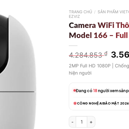
TRANG CHỦ
/
SẢN PHẨM VIE
EZVIZ
Camera WiFi Th
Model 166 – Ful
Giá
3.5
₫
4.284.853
gốc
2MP Full HD 1080P | Chống
là:
hiện người
4.28
Đang có
18
người xem sản 
CÔNG NGHỆ AI
BẢO MẬT 2026
Camera WiFi Thông Minh Model