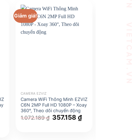
Giảm giá!
Giảm giá!
CAMERA EZVIZ
CAMERA EZVIZ
IZ
Camera WiFi Thông Minh EZVIZ
Camera WiFi Thô
ay
C6N 2MP Full HD 1080P – Xoay
C6N 2MP Full HD
360°, Theo dõi chuyển động
360°, Theo dõi 
Giá
357.158
₫
Giá
3.653.389
₫
1.072.189
₫
gốc
hiện
Giá
3.452.601
là:
tại
gốc
1.072.189 ₫.
là:
là:
357.158 ₫.
3.653.389 ₫.