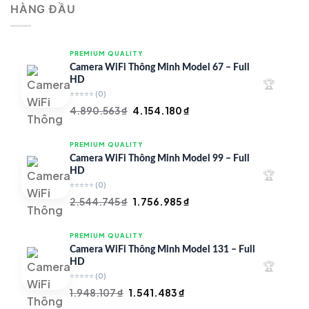
HÀNG ĐẦU
4.997.426 ₫.
là:
4.719.147 ₫.
PREMIUM QUALITY
Camera WiFi Thông Minh Model 67 – Full
HD
🏆
⭐⭐⭐⭐⭐
(0)
Giá
Giá
4.890.563
₫
4.154.180
₫
gốc
hiện
là:
tại
PREMIUM QUALITY
4.890.563 ₫.
là:
Camera WiFi Thông Minh Model 99 – Full
4.154.180 ₫.
HD
🏆
⭐⭐⭐⭐⭐
(0)
Giá
Giá
2.544.745
₫
1.756.985
₫
gốc
hiện
là:
tại
PREMIUM QUALITY
2.544.745 ₫.
là:
Camera WiFi Thông Minh Model 131 – Full
1.756.985 ₫.
HD
🏆
⭐⭐⭐⭐⭐
(0)
Giá
Giá
1.948.107
₫
1.541.483
₫
gốc
hiện