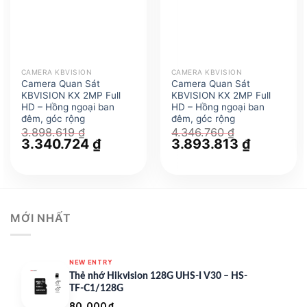
CAMERA KBVISION
CAMERA KBVISION
Camera Quan Sát
Camera Quan Sát
KBVISION KX 2MP Full
KBVISION KX 2MP Full
HD – Hồng ngoại ban
HD – Hồng ngoại ban
đêm, góc rộng
đêm, góc rộng
3.898.619
₫
4.346.760
₫
Giá
3.340.724
₫
Giá
Giá
3.893.813
₫
Giá
gốc
hiện
gốc
hiện
là:
tại
là:
tại
3.898.619 ₫.
là:
4.346.760 ₫.
là:
3.340.724 ₫.
3.893.813 
MỚI NHẤT
NEW ENTRY
Thẻ nhớ Hikvision 128G UHS-I V30 – HS-
TF-C1/128G
80.000
₫