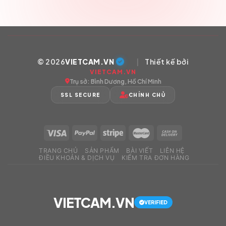
© 2026
VIETCAM.VN
|
Thiết kế bởi
VIETCAM.VN
Trụ sở: Bình Dương, Hồ Chí Minh
SSL SECURE
CHÍNH CHỦ
TRANG CHỦ
SẢN PHẨM
BÀI VIẾT
LIÊN HỆ
ĐIỀU KHOẢN & DỊCH VỤ
KIỂM TRA ĐƠN HÀNG
VIETCAM.VN
VERIFIED