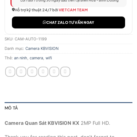
Lỗi 1 đổi 1 trong 30 ngày đầu tiên tại Biên Hòa - Bình Dương
Hỗ trợ kỹ thuật 24/7 bởi
VIETCAM TEAM
CHAT ZALO TƯ VẤN NGAY
SKU:
CAM-AUTO-1199
Danh mục:
Camera KBVISION
Thẻ:
an ninh
,
camera
,
wifi
MÔ TẢ
Camera Quan Sát KBVISION KX
2MP Full HD.
Thank you for reading this post, don't forget to