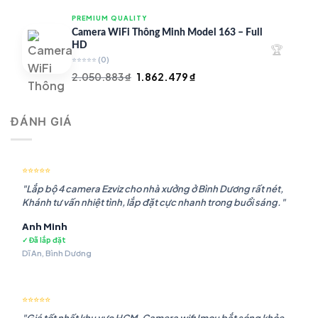
là:
tại
PREMIUM QUALITY
1.948.107 ₫.
là:
Camera WiFi Thông Minh Model 163 – Full
1.541.483 ₫.
HD
🏆
⭐⭐⭐⭐⭐
(0)
Giá
Giá
2.050.883
₫
1.862.479
₫
gốc
hiện
là:
tại
ĐÁNH GIÁ
2.050.883 ₫.
là:
1.862.479 ₫.
⭐⭐⭐⭐⭐
"Lắp bộ 4 camera Ezviz cho nhà xưởng ở Bình Dương rất nét,
Khánh tư vấn nhiệt tình, lắp đặt cực nhanh trong buổi sáng."
Anh Minh
✓ Đã lắp đặt
Dĩ An, Bình Dương
⭐⭐⭐⭐⭐