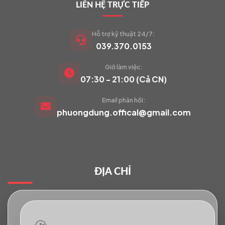
LIÊN HỆ TRỰC TIẾP
Hỗ trợ kỹ thuật 24/7:
039.370.0153
Giờ làm việc:
VIETCAM.VN
07:30 - 21:00 (Cả CN)
VC
Đang trực tuyến
Email phản hồi:
phuongdung.offical@gmail.com
Báo giá Camera
Tư vấn lắp đặt
ĐỊA CHỈ
Hỗ trợ kỹ thuật