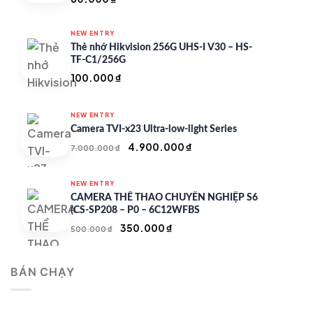
NEW ENTRY
Thẻ nhớ Hikvision 256G UHS-I V30 – HS-
TF-C1/256G
100.000
₫
NEW ENTRY
Camera TVI-x23 Ultra-low-light Series
Giá
Giá
4.900.000
₫
7.000.000
₫
gốc
hiện
là:
tại
NEW ENTRY
7.000.000 ₫.
là:
CAMERA THỂ THAO CHUYÊN NGHIỆP S6
4.900.000 ₫.
(CS-SP208 – P0 – 6C12WFBS
Giá
Giá
350.000
₫
500.000
₫
gốc
hiện
là:
tại
BÁN CHẠY
500.000 ₫.
là:
350.000 ₫.