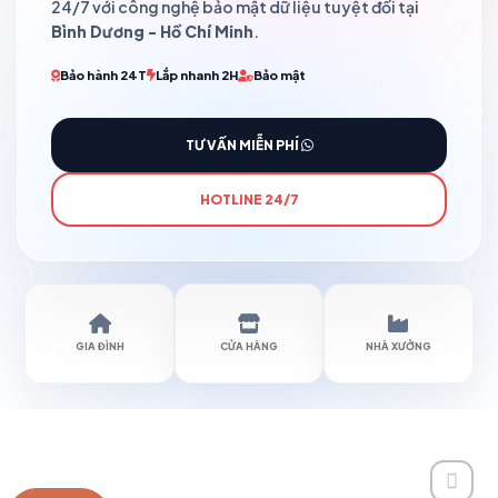
24/7 với công nghệ bảo mật dữ liệu tuyệt đối tại
Bình Dương - Hồ Chí Minh
.
Bảo hành 24T
Lắp nhanh 2H
Bảo mật
TƯ VẤN MIỄN PHÍ
HOTLINE 24/7
GIA ĐÌNH
CỬA HÀNG
NHÀ XƯỞNG