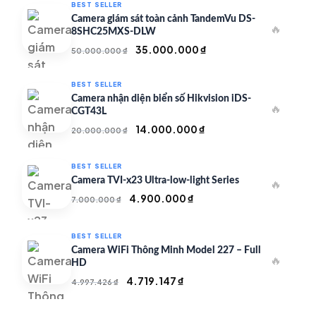
BEST SELLER
Camera giám sát toàn cảnh TandemVu DS-
🔥
8SHC25MXS-DLW
Giá
Giá
35.000.000
₫
50.000.000
₫
gốc
hiện
là:
tại
BEST SELLER
50.000.000 ₫.
là:
Camera nhận diện biển số Hikvision iDS-
🔥
35.000.000 ₫.
CGT43L
Giá
Giá
14.000.000
₫
20.000.000
₫
gốc
hiện
là:
tại
BEST SELLER
20.000.000 ₫.
là:
Camera TVI-x23 Ultra-low-light Series
🔥
14.000.000 ₫.
Giá
Giá
4.900.000
₫
7.000.000
₫
gốc
hiện
là:
tại
BEST SELLER
7.000.000 ₫.
là:
Camera WiFi Thông Minh Model 227 – Full
🔥
4.900.000 ₫.
HD
Giá
Giá
4.719.147
₫
4.997.426
₫
gốc
hiện
là:
tại