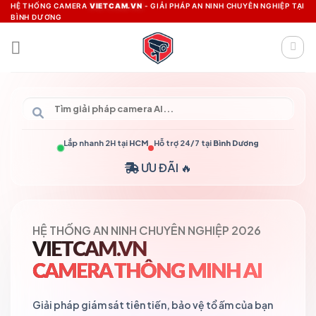
Skip
HỆ THỐNG CAMERA
VIETCAM.VN
- GIẢI PHÁP AN NINH CHUYÊN NGHIỆP TẠI
BÌNH DƯƠNG
to
content
Lắp nhanh 2H tại
HCM
Hỗ trợ 24/7 tại
Bình Dương
ƯU ĐÃI 🔥
HỆ THỐNG AN NINH CHUYÊN NGHIỆP 2026
VIETCAM.VN
CAMERA THÔNG MINH AI
Giải pháp giám sát tiên tiến, bảo vệ tổ ấm của bạn