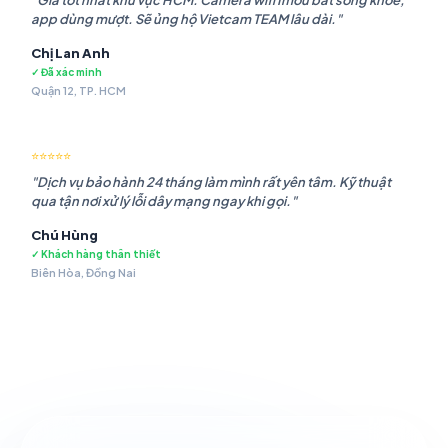
"Giá tốt nhất khu vực HCM. Camera wifi Imou bắt sóng khỏe,
app dùng mượt. Sẽ ủng hộ Vietcam TEAM lâu dài."
Chị Lan Anh
✓ Đã xác minh
Quận 12, TP. HCM
⭐⭐⭐⭐⭐
"Dịch vụ bảo hành 24 tháng làm mình rất yên tâm. Kỹ thuật
qua tận nơi xử lý lỗi dây mạng ngay khi gọi."
Chú Hùng
✓ Khách hàng thân thiết
Biên Hòa, Đồng Nai