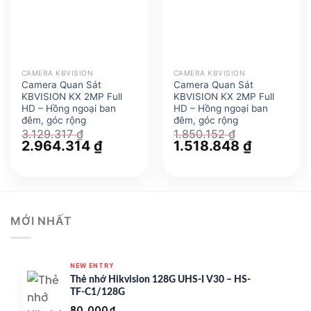
CAMERA KBVISION
CAMERA KBVISION
Camera Quan Sát
Camera Quan Sát
KBVISION KX 2MP Full
KBVISION KX 2MP Full
HD – Hồng ngoại ban
HD – Hồng ngoại ban
đêm, góc rộng
đêm, góc rộng
3.129.317
₫
1.850.152
₫
Giá
2.964.314
₫
Giá
Giá
1.518.848
₫
Giá
gốc
hiện
gốc
hiện
là:
tại
là:
tại
3.129.317 ₫.
là:
1.850.152 ₫.
là:
2.964.314 ₫.
1.518.848 
MỚI NHẤT
NEW ENTRY
Thẻ nhớ Hikvision 128G UHS-I V30 – HS-
TF-C1/128G
80.000
₫