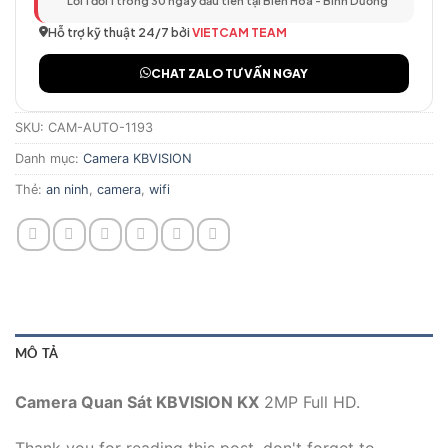
Lỗi 1 đổi 1 trong 30 ngày đầu tiên tại Biên Hòa - Bình Dương
Hỗ trợ kỹ thuật 24/7 bởi
VIETCAM TEAM
CHAT ZALO TƯ VẤN NGAY
SKU:
CAM-AUTO-1193
Danh mục:
Camera KBVISION
Thẻ:
an ninh
,
camera
,
wifi
MÔ TẢ
Camera Quan Sát KBVISION KX
2MP Full HD.
Thank you for reading this post, don't forget to