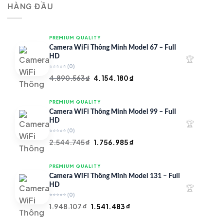
HÀNG ĐẦU
4.997.426 ₫.
là:
4.719.147 ₫.
PREMIUM QUALITY
Camera WiFi Thông Minh Model 67 – Full
HD
🏆
⭐⭐⭐⭐⭐
(0)
Giá
Giá
4.890.563
₫
4.154.180
₫
gốc
hiện
là:
tại
PREMIUM QUALITY
4.890.563 ₫.
là:
Camera WiFi Thông Minh Model 99 – Full
4.154.180 ₫.
HD
🏆
⭐⭐⭐⭐⭐
(0)
Giá
Giá
2.544.745
₫
1.756.985
₫
gốc
hiện
là:
tại
PREMIUM QUALITY
2.544.745 ₫.
là:
Camera WiFi Thông Minh Model 131 – Full
1.756.985 ₫.
HD
🏆
⭐⭐⭐⭐⭐
(0)
Giá
Giá
1.948.107
₫
1.541.483
₫
gốc
hiện