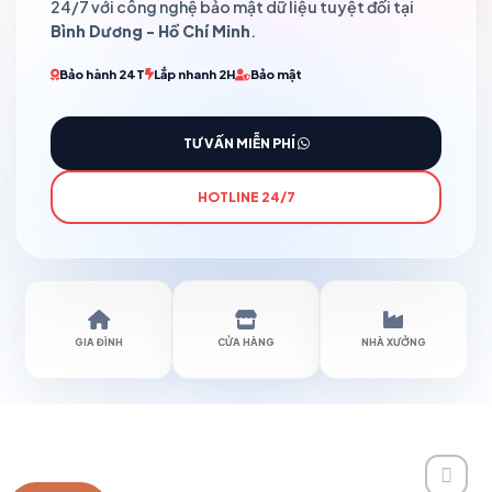
24/7 với công nghệ bảo mật dữ liệu tuyệt đối tại
Bình Dương - Hồ Chí Minh
.
Bảo hành 24T
Lắp nhanh 2H
Bảo mật
TƯ VẤN MIỄN PHÍ
HOTLINE 24/7
GIA ĐÌNH
CỬA HÀNG
NHÀ XƯỞNG