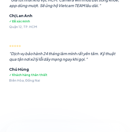
"Giá tốt nhất khu vực HCM. Camera wifi Imou bắt sóng khỏe,
app dùng mượt. Sẽ ủng hộ Vietcam TEAM lâu dài."
Chị Lan Anh
✓ Đã xác minh
Quận 12, TP. HCM
⭐⭐⭐⭐⭐
"Dịch vụ bảo hành 24 tháng làm mình rất yên tâm. Kỹ thuật
qua tận nơi xử lý lỗi dây mạng ngay khi gọi."
Chú Hùng
✓ Khách hàng thân thiết
Biên Hòa, Đồng Nai