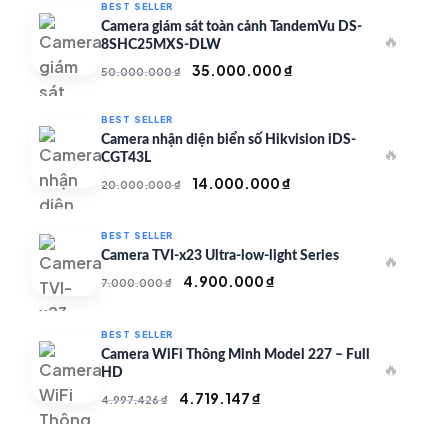
BEST SELLER
Camera giám sát toàn cảnh TandemVu DS-
🔥
8SHC25MXS-DLW
Giá
Giá
35.000.000
₫
50.000.000
₫
gốc
hiện
là:
tại
BEST SELLER
50.000.000 ₫.
là:
Camera nhận diện biển số Hikvision iDS-
🔥
35.000.000 ₫.
CGT43L
Giá
Giá
14.000.000
₫
20.000.000
₫
gốc
hiện
là:
tại
BEST SELLER
20.000.000 ₫.
là:
Camera TVI-x23 Ultra-low-light Series
🔥
14.000.000 ₫.
Giá
Giá
4.900.000
₫
7.000.000
₫
gốc
hiện
là:
tại
BEST SELLER
7.000.000 ₫.
là:
Camera WiFi Thông Minh Model 227 – Full
🔥
4.900.000 ₫.
HD
Giá
Giá
4.719.147
₫
4.997.426
₫
gốc
hiện
là:
tại