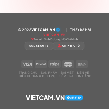
© 2026
VIETCAM.VN
|
Thiết kế bởi
VIETCAM.VN
Trụ sở: Bình Dương, Hồ Chí Minh
SSL SECURE
CHÍNH CHỦ
TRANG CHỦ
SẢN PHẨM
BÀI VIẾT
LIÊN HỆ
ĐIỀU KHOẢN & DỊCH VỤ
KIỂM TRA ĐƠN HÀNG
VIETCAM.VN
VERIFIED