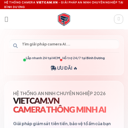
Skip
HỆ THỐNG CAMERA
VIETCAM.VN
- GIẢI PHÁP AN NINH CHUYÊN NGHIỆP TẠI
BÌNH DƯƠNG
to
content
Lắp nhanh 2H tại
HCM
Hỗ trợ 24/7 tại
Bình Dương
ƯU ĐÃI 🔥
HỆ THỐNG AN NINH CHUYÊN NGHIỆP 2026
VIETCAM.VN
CAMERA THÔNG MINH AI
Giải pháp giám sát tiên tiến, bảo vệ tổ ấm của bạn