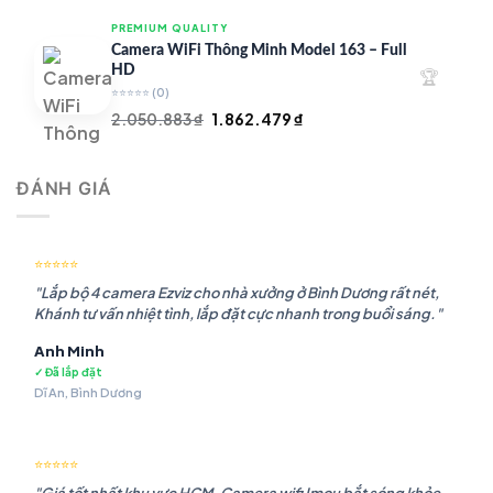
là:
tại
PREMIUM QUALITY
1.948.107 ₫.
là:
Camera WiFi Thông Minh Model 163 – Full
1.541.483 ₫.
HD
🏆
⭐⭐⭐⭐⭐
(0)
Giá
Giá
2.050.883
₫
1.862.479
₫
gốc
hiện
là:
tại
ĐÁNH GIÁ
2.050.883 ₫.
là:
1.862.479 ₫.
⭐⭐⭐⭐⭐
"Lắp bộ 4 camera Ezviz cho nhà xưởng ở Bình Dương rất nét,
Khánh tư vấn nhiệt tình, lắp đặt cực nhanh trong buổi sáng."
Anh Minh
✓ Đã lắp đặt
Dĩ An, Bình Dương
⭐⭐⭐⭐⭐