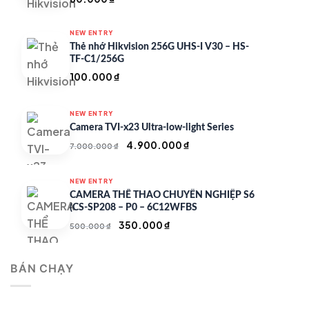
NEW ENTRY
Thẻ nhớ Hikvision 256G UHS-I V30 – HS-
TF-C1/256G
100.000
₫
NEW ENTRY
Camera TVI-x23 Ultra-low-light Series
Giá
Giá
4.900.000
₫
7.000.000
₫
gốc
hiện
là:
tại
NEW ENTRY
7.000.000 ₫.
là:
CAMERA THỂ THAO CHUYÊN NGHIỆP S6
4.900.000 ₫.
(CS-SP208 – P0 – 6C12WFBS
Giá
Giá
350.000
₫
500.000
₫
gốc
hiện
là:
tại
BÁN CHẠY
500.000 ₫.
là:
350.000 ₫.