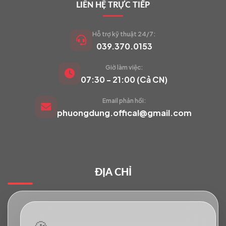
LIÊN HỆ TRỰC TIẾP
Hỗ trợ kỹ thuật 24/7:
039.370.0153
Giờ làm việc:
VIETCAM.VN
07:30 - 21:00 (Cả CN)
VC
Đang trực tuyến
Email phản hồi:
phuongdung.offical@gmail.com
Báo giá Camera
Tư vấn lắp đặt
ĐỊA CHỈ
Hỗ trợ kỹ thuật