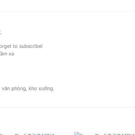
.
orget to subscribe!
tầm xa
, văn phòng, kho xưởng.