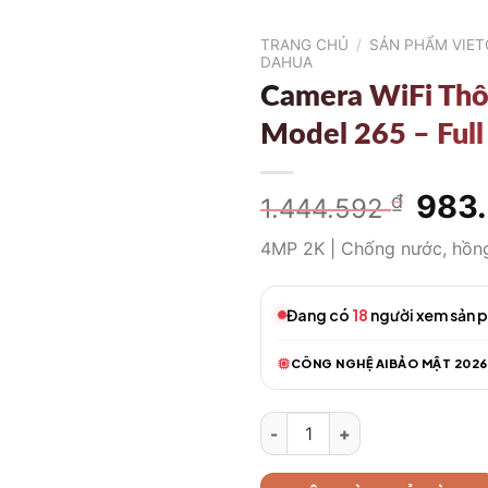
TRANG CHỦ
/
SẢN PHẨM VIE
DAHUA
Camera WiFi Th
Model 265 – Ful
Giá
983
₫
1.444.592
gốc
4MP 2K | Chống nước, hồn
là:
1.444
Đang có
18
người xem sản 
CÔNG NGHỆ AI
BẢO MẬT 2026
Camera WiFi Thông Minh Model