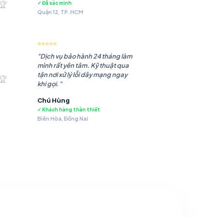
🏆
✓ Đã xác minh
Quận 12, TP. HCM
⭐⭐⭐⭐⭐
"Dịch vụ bảo hành 24 tháng làm
mình rất yên tâm. Kỹ thuật qua
.483 ₫.
tận nơi xử lý lỗi dây mạng ngay
🏆
khi gọi."
Chú Hùng
✓ Khách hàng thân thiết
Biên Hòa, Đồng Nai
.479 ₫.