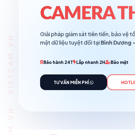
CAMERA T
Giải pháp giám sát tiên tiến, bảo vệ
mật dữ liệu tuyệt đối tại
Bình Dương -
Bảo hành 24T
Lắp nhanh 2H
Bảo mật
TƯ VẤN MIỄN PHÍ
HOTLI