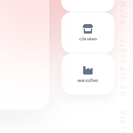
CỬA HÀNG
NHÀ XƯỞNG