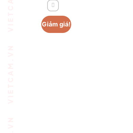
VIETCAM.VN VIETCAM.VN VIETCAM.VN VIETCAM.VN VIETCAM.VN VIETCAM.VN
Giảm giá!