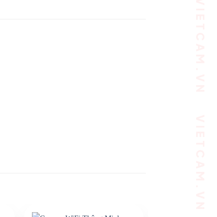
VIETCAM.VN VIETCAM.VN VIETCAM.VN VIETCAM.VN VIETCAM.VN VIETCAM.VN