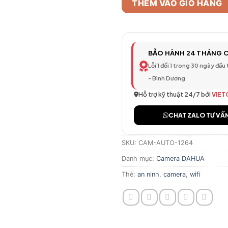
THÊM VÀO GIỎ HÀNG
BẢO HÀNH 24 THÁNG 
Lỗi 1 đổi 1 trong 30 ngày đầu
- Bình Dương
Hỗ trợ kỹ thuật 24/7 bởi
VIET
CHAT ZALO TƯ VẤ
SKU:
CAM-AUTO-1264
Danh mục:
Camera DAHUA
Thẻ:
an ninh
,
camera
,
wifi