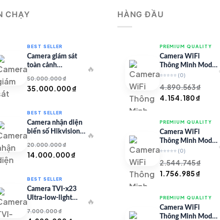
N CHẠY
HÀNG ĐẦU
BEST SELLER
PREMIUM QUALITY
Camera giám sát
Camera WiFi
toàn cảnh
Thông Minh Model
🔥
TandemVu DS-
67 – Full HD
⭐⭐⭐⭐⭐
(0)
50.000.000
₫
8SHC25MXS-DLW
4.890.563
₫
Giá
Giá
35.000.000
₫
Giá
Giá
4.154.180
₫
gốc
hiện
gốc
hiện
là:
tại
BEST SELLER
là:
tại
50.000.000 ₫.
là:
Camera nhận diện
PREMIUM QUALITY
4.890.563 ₫.
là:
35.000.000 ₫.
biển số Hikvision
Camera WiFi
🔥
4.154
iDS-CGT43L
Thông Minh Model
20.000.000
₫
99 – Full HD
⭐⭐⭐⭐⭐
(0)
Giá
Giá
14.000.000
₫
2.544.745
₫
gốc
hiện
Giá
Giá
1.756.985
₫
là:
tại
BEST SELLER
gốc
hiện
20.000.000 ₫.
là:
Camera TVI-x23
là:
tại
14.000.000 ₫.
Ultra-low-light
PREMIUM QUALITY
🔥
2.544.745 ₫.
là:
Series
Camera WiFi
7.000.000
₫
1.756
Thông Minh Model