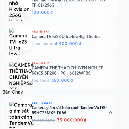
Thẻ nhớ Hikvision 256G UHS-I V30 – HS-
TF-C1/256G
100.000
₫
NEW ENTRY
Camera TVI-x23 Ultra-low-light Series
Giá
Giá
4.900.000
₫
7.000.000
₫
gốc
hiện
là:
tại
7.000.000 ₫.
là:
NEW ENTRY
4.900.000 ₫.
CAMERA THỂ THAO CHUYÊN NGHIỆP
S6 (CS-SP208 – P0 – 6C12WFBS
Giá
Giá
350.000
₫
500.000
₫
gốc
hiện
là:
tại
Bán Chạy
500.000 ₫.
là:
350.000 ₫.
BEST SELLER
Camera giám sát toàn cảnh TandemVu DS-
🔥
8SHC25MXS-DLW
Giá
Giá
35.000.000
₫
50.000.000
₫
gốc
hiện