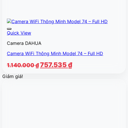
Quick View
Camera DAHUA
Camera WiFi Thông Minh Model 74 – Full HD
Giá
Giá
757.535
₫
1.140.000
₫
gốc
hiện
Giảm giá!
là:
tại
1.140.000 ₫.
là:
757.535 ₫.