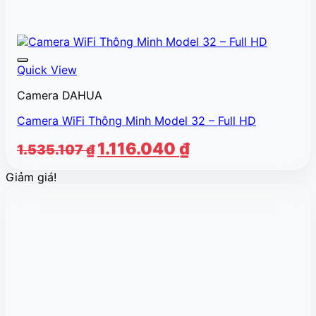
Quick View
Camera DAHUA
Camera WiFi Thông Minh Model 32 – Full HD
Giá
Giá
1.116.040
₫
1.535.107
₫
gốc
hiện
Giảm giá!
là:
tại
1.535.107 ₫.
là:
1.116.040 ₫.