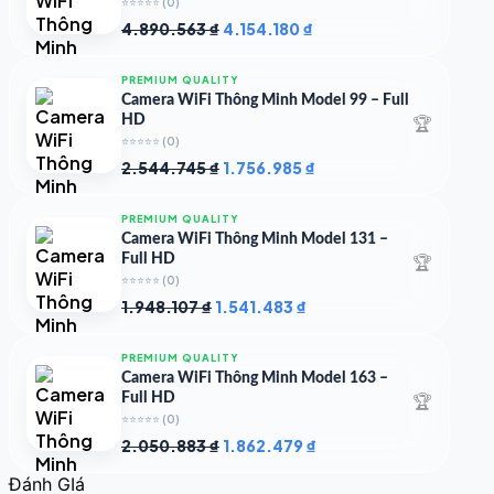
⭐⭐⭐⭐⭐
(0)
Giá
Giá
4.890.563
₫
4.154.180
₫
gốc
hiện
là:
tại
PREMIUM QUALITY
4.890.563 ₫.
là:
Camera WiFi Thông Minh Model 99 – Full
4.154.180 ₫.
🏆
HD
⭐⭐⭐⭐⭐
(0)
Giá
Giá
2.544.745
₫
1.756.985
₫
gốc
hiện
là:
tại
PREMIUM QUALITY
2.544.745 ₫.
là:
Camera WiFi Thông Minh Model 131 –
1.756.985 ₫.
🏆
Full HD
⭐⭐⭐⭐⭐
(0)
Giá
Giá
1.948.107
₫
1.541.483
₫
gốc
hiện
là:
tại
PREMIUM QUALITY
1.948.107 ₫.
là:
Camera WiFi Thông Minh Model 163 –
1.541.483 ₫.
🏆
Full HD
⭐⭐⭐⭐⭐
(0)
Giá
Giá
2.050.883
₫
1.862.479
₫
gốc
hiện
Đánh GIá
là:
tại