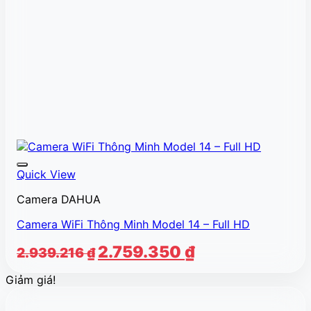
Quick View
Camera DAHUA
Camera WiFi Thông Minh Model 14 – Full HD
Giá
Giá
2.759.350
₫
2.939.216
₫
gốc
hiện
Giảm giá!
là:
tại
2.939.216 ₫.
là: