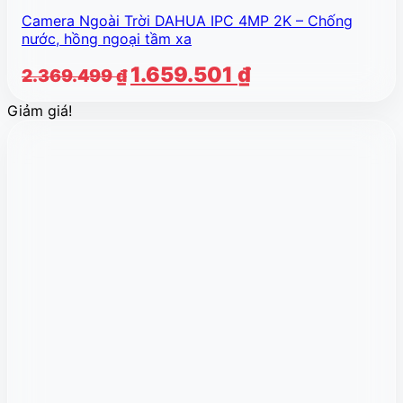
Camera Ngoài Trời DAHUA IPC 4MP 2K – Chống
nước, hồng ngoại tầm xa
Giá
Giá
1.659.501
₫
2.369.499
₫
gốc
hiện
Giảm giá!
là:
tại
2.369.499 ₫.
là:
1.659.501 ₫.