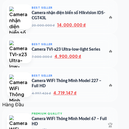
là:
tại
50.000.000 ₫.
là:
BEST SELLER
35.000.000 ₫.
Camera nhận diện biển số Hikvision iDS-
🔥
CGT43L
Giá
Giá
14.000.000
₫
20.000.000
₫
gốc
hiện
là:
tại
20.000.000 ₫.
là:
BEST SELLER
14.000.000 ₫.
Camera TVI-x23 Ultra-low-light Series
🔥
Giá
Giá
4.900.000
₫
7.000.000
₫
gốc
hiện
là:
tại
7.000.000 ₫.
là:
BEST SELLER
4.900.000 ₫.
Camera WiFi Thông Minh Model 227 –
🔥
Full HD
Giá
Giá
4.719.147
₫
4.997.426
₫
gốc
hiện
là:
tại
Hàng Đầu
4.997.426 ₫.
là:
4.719.147 ₫.
PREMIUM QUALITY
Camera WiFi Thông Minh Model 67 – Full
🏆
HD