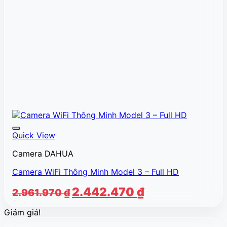
Quick View
Camera DAHUA
Camera WiFi Thông Minh Model 3 – Full HD
Giá
Giá
2.442.470
₫
2.961.970
₫
gốc
hiện
Giảm giá!
là:
tại