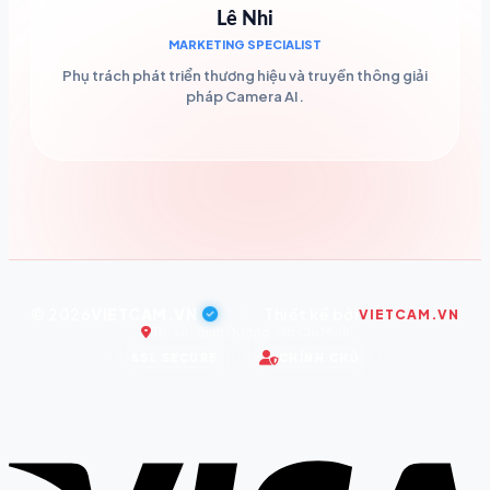
Lê Nhi
MARKETING SPECIALIST
Phụ trách phát triển thương hiệu và truyền thông giải
pháp Camera AI.
© 2026
VIETCAM.VN
|
Thiết kế bởi
VIETCAM.VN
Trụ sở: Bình Dương, Hồ Chí Minh
SSL SECURE
CHÍNH CHỦ