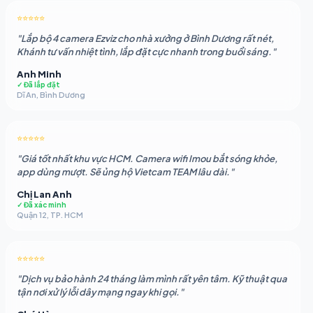
2.050.883 ₫.
là:
⭐⭐⭐⭐⭐
1.862.479 ₫.
"Lắp bộ 4 camera Ezviz cho nhà xưởng ở Bình Dương rất nét,
Khánh tư vấn nhiệt tình, lắp đặt cực nhanh trong buổi sáng."
Anh Minh
✓ Đã lắp đặt
Dĩ An, Bình Dương
⭐⭐⭐⭐⭐
"Giá tốt nhất khu vực HCM. Camera wifi Imou bắt sóng khỏe,
app dùng mượt. Sẽ ủng hộ Vietcam TEAM lâu dài."
Chị Lan Anh
✓ Đã xác minh
Quận 12, TP. HCM
⭐⭐⭐⭐⭐
"Dịch vụ bảo hành 24 tháng làm mình rất yên tâm. Kỹ thuật qua
tận nơi xử lý lỗi dây mạng ngay khi gọi."