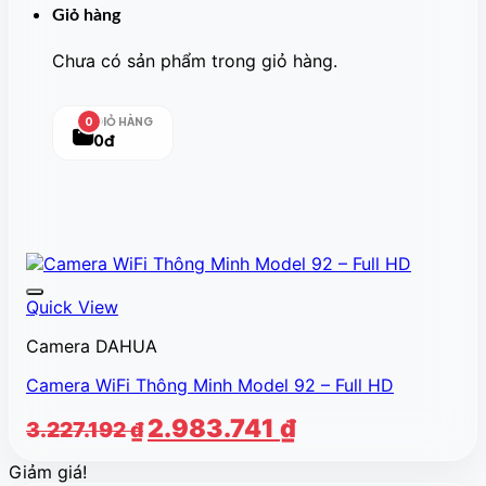
Giỏ hàng
Chưa có sản phẩm trong giỏ hàng.
GIỎ HÀNG
0
0đ
Quick View
Camera DAHUA
Camera WiFi Thông Minh Model 92 – Full HD
Giá
Giá
2.983.741
₫
3.227.192
₫
gốc
hiện
Giảm giá!
là:
tại