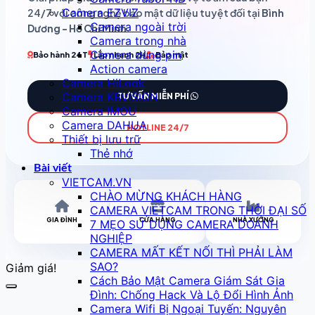
Camera EZVIZ
24/7 với công nghệ bảo mật dữ liệu tuyệt đối tại
Bình
Camera ngoài trời
Dương - Hồ Chí Minh
.
Camera trong nhà
Camera dùng pin
Bảo hành 24T
Lắp nhanh 2H
Bảo mật
Action camera
Camera HiLook
Camera KBVISION
TƯ VẤN MIỄN PHÍ
Camera IMOU
Camera DAHUA
HOTLINE 24/7
Thiết bị lưu trữ
Thẻ nhớ
Bài viết
VIETCAM.VN
CHÀO MỪNG KHÁCH HÀNG
CAMERA VIETCAM TRONG THỜI ĐẠI SỐ
GIA ĐÌNH
CỬA HÀNG
NHÀ XƯỞNG
7 MẸO SỬ DỤNG CAMERA DOANH
NGHIỆP
CAMERA MẤT KẾT NỐI THÌ PHẢI LÀM
SAO?
Giảm giá!
Cách Bảo Mật Camera Giám Sát Gia
Đình: Chống Hack Và Lộ Đổi Hình Ảnh
Camera Wifi Bị Ngoại Tuyến: Nguyên