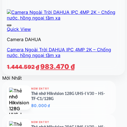
Quick View
Camera DAHUA
Camera Ngoài Trời DAHUA IPC 4MP 2K – Chống
nước, hồng ngoại tầm xa
Giá
Giá
983.470
₫
1.444.592
₫
gốc
hiện
Mới Nhất
là:
tại
1.444.592 ₫.
là:
NEW ENTRY
983.470 ₫.
Thẻ nhớ Hikvision 128G UHS-I V30 – HS-
TF-C1/128G
80.000
₫
NEW ENTRY