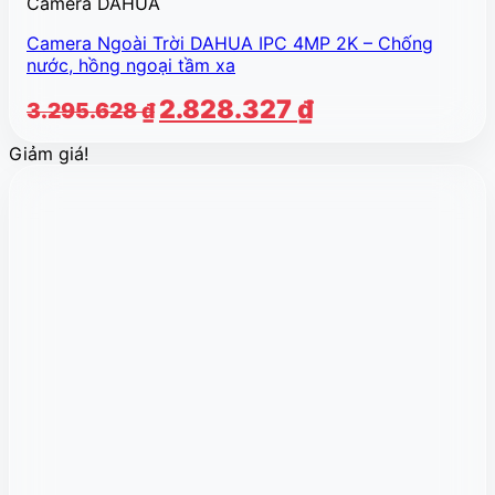
Camera DAHUA
Camera Ngoài Trời DAHUA IPC 4MP 2K – Chống
nước, hồng ngoại tầm xa
Giá
Giá
2.828.327
₫
3.295.628
₫
gốc
hiện
Giảm giá!
là:
tại
3.295.628 ₫.
là:
2.828.327 ₫.