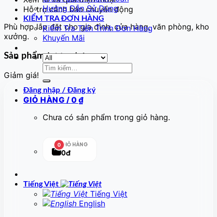
Hướng Dẫn Sử Dụng
Hỗ trợ cảnh báo chuyển động
KIỂM TRA ĐƠN HÀNG
Phù hợp lắp đặt cho gia đình, cửa hàng, văn phòng, kho
Kiểm Tra Tiến Trình Đơn Hàng
xưởng.
Khuyến Mãi
Sản phẩm tương tự
Tìm
Giảm giá!
kiếm:
Đăng nhập / Đăng ký
GIỎ HÀNG /
0
₫
Chưa có sản phẩm trong giỏ hàng.
GIỎ HÀNG
0
0đ
Tiếng Việt
Tiếng Việt
English