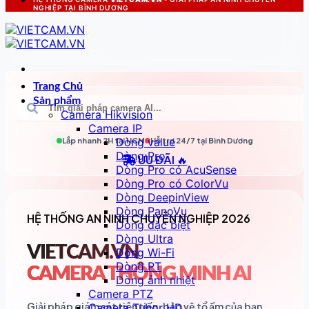
NGHIỆP TẠI BÌNH DƯƠNG
Trang Chủ
Sản phẩm
Camera Hikvision
Camera IP
Dòng value
Lắp nhanh 2H tại
HCM
Hỗ trợ 24/7 tại
Bình Dương
Dòng Pro
ƯU ĐÃI 🔥
Dòng Pro có AcuSense
Dòng Pro có ColorVu
Dòng DeepinView
Dòng PanoVu
HỆ THỐNG AN NINH CHUYÊN NGHIỆP 2026
Dòng đặc biệt
Dòng Ultra
VIETCAM.VN
Dòng Wi-Fi
Dòng PT
CAMERA THÔNG MINH AI
Dòng ảnh nhiệt
Camera PTZ
Giải pháp giám sát tiên tiến, bảo vệ tổ ấm của bạn
Camera Tubor HD