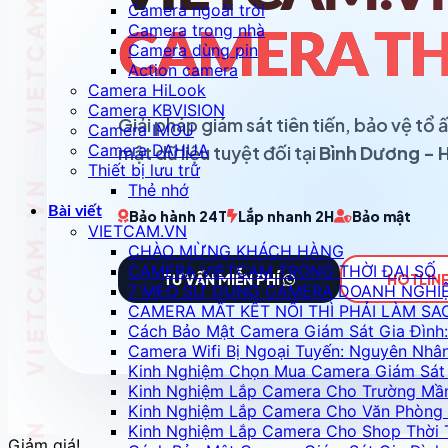
Camera ngoài trời
Camera trong nhà
CAMERA TH
Camera dùng pin
Action camera
Camera HiLook
Camera KBVISION
Giải pháp giám sát tiên tiến, bảo vệ t
Camera IMOU
Camera DAHUA
mật dữ liệu tuyệt đối tại
Bình Dương - 
Thiết bị lưu trữ
Thẻ nhớ
Bài viết
Bảo hành 24T
Lắp nhanh 2H
Bảo mật
VIETCAM.VN
CHÀO MỪNG KHÁCH HÀNG
CAMERA VIETCAM TRONG THỜI ĐẠI SỐ
TƯ VẤN MIỄN PHÍ
HOTLINE
7 MẸO SỬ DỤNG CAMERA DOANH NGHI
CAMERA MẤT KẾT NỐI THÌ PHẢI LÀM SA
Cách Bảo Mật Camera Giám Sát Gia Đình:
Camera Wifi Bị Ngoại Tuyến: Nguyên Nhâ
Kinh Nghiệm Chọn Mua Camera Giám Sát 
Kinh Nghiệm Lắp Camera Cho Trường Mầ
Kinh Nghiệm Lắp Camera Cho Văn Phòng 
Kinh Nghiệm Lắp Camera Cho Shop Thời 
Giảm giá!