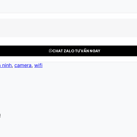
CHAT ZALO TƯ VẤN NGAY
 ninh
,
camera
,
wifi
!