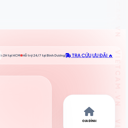
TRA CỨU
ƯU ĐÃI 🔥
h 2H tại
HCM
Hỗ trợ 24/7 tại
Bình Dương
GIA ĐÌNH