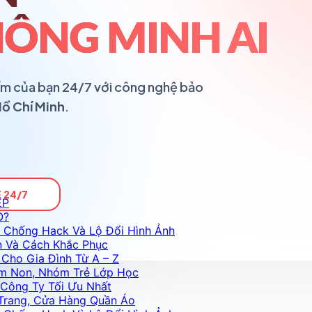
ÔNG MINH AI
ổ ấm của bạn 24/7 với công nghệ bảo
Hồ Chí Minh
.
 24/7
ỆP
O?
 Chống Hack Và Lộ Đổi Hình Ảnh
n Và Cách Khắc Phục
Cho Gia Đình Từ A – Z
m Non, Nhóm Trẻ Lớp Học
Công Ty Tối Ưu Nhất
Trang, Cửa Hàng Quần Áo