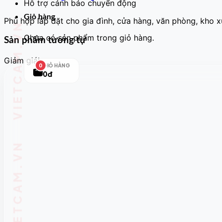
Hỗ trợ cảnh báo chuyển động
Giỏ hàng
Phù hợp lắp đặt cho gia đình, cửa hàng, văn phòng, kho 
Chưa có sản phẩm trong giỏ hàng.
Sản phẩm tương tự
Giảm giá!
GIỎ HÀNG
0
0đ