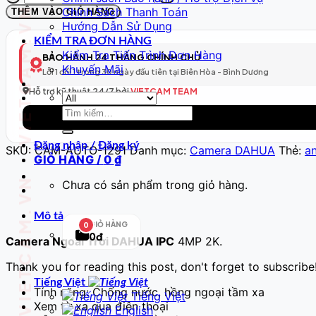
VIETCAM.VN VIETCAM.VN VIETCAM.VN VIETCAM.VN VIETCAM.VN VIETCAM.VN
WiFi
Chính Sách Thanh Toán
THÊM VÀO GIỎ HÀNG
Thông
Hướng Dẫn Sử Dụng
Minh
KIỂM TRA ĐƠN HÀNG
Model
Kiểm Tra Tiến Trình Đơn Hàng
BẢO HÀNH 24 THÁNG CHÍNH CHỦ
292
Khuyến Mãi
Lỗi 1 đổi 1 trong 30 ngày đầu tiên tại Biên Hòa - Bình Dương
–
Full
Hỗ trợ kỹ thuật 24/7 bởi
VIETCAM TEAM
HD
Tìm
số
kiếm:
lượng
Đăng nhập / Đăng ký
SKU:
CAM-AUTO-1291
Danh mục:
Camera DAHUA
Thẻ:
an
GIỎ HÀNG /
0
₫
Chưa có sản phẩm trong giỏ hàng.
Mô tả
GIỎ HÀNG
0
0đ
Camera Ngoài Trời DAHUA IPC
4MP 2K.
Thank you for reading this post, don't forget to subscribe
Tiếng Việt
Tính năng: Chống nước, hồng ngoại tầm xa
Tiếng Việt
Xem từ xa qua điện thoại
English