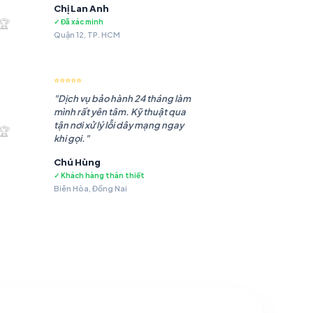
Chị Lan Anh
.985 ₫.
🏆
✓ Đã xác minh
Quận 12, TP. HCM
⭐⭐⭐⭐⭐
"Dịch vụ bảo hành 24 tháng làm
mình rất yên tâm. Kỹ thuật qua
.483 ₫.
tận nơi xử lý lỗi dây mạng ngay
🏆
khi gọi."
Chú Hùng
✓ Khách hàng thân thiết
Biên Hòa, Đồng Nai
.479 ₫.