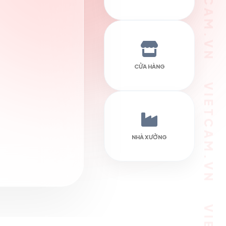
VIETCAM.VN VIETCAM.VN VIETCAM.VN VIETCAM.VN VIETCAM.VN VIETCAM.VN
CỬA HÀNG
NHÀ XƯỞNG