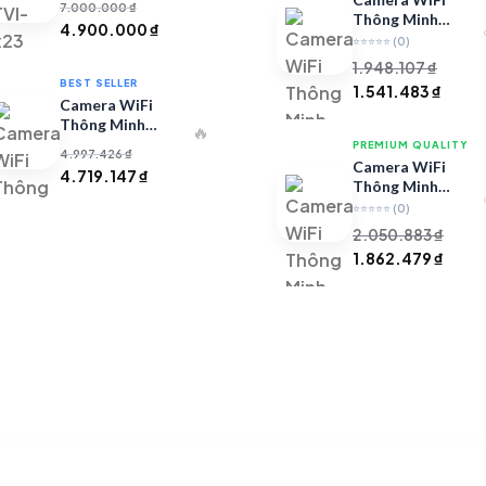
7.000.000
₫
1.756
Thông Minh
Giá
Giá
4.900.000
₫
Model 131 – Full
⭐⭐⭐⭐⭐
(0)
gốc
hiện
HD
1.948.107
₫
là:
tại
BEST SELLER
Giá
Giá
1.541.483
₫
7.000.000 ₫.
là:
Camera WiFi
gốc
hiện
4.900.000 ₫.
Thông Minh
🔥
là:
tại
Model 227 – Full
PREMIUM QUALITY
4.997.426
₫
1.948.107 ₫.
là:
HD
Camera WiFi
Giá
Giá
4.719.147
₫
1.541
Thông Minh
gốc
hiện
Model 163 – Full
⭐⭐⭐⭐⭐
(0)
là:
tại
HD
2.050.883
₫
4.997.426 ₫.
là:
Giá
Giá
1.862.479
₫
4.719.147 ₫.
gốc
hiện
là:
tại
2.050.883 ₫.
là:
1.862