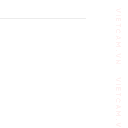
VIETCAM.VN VIETCAM.VN VIETCAM.VN VIETCAM.VN VIETCAM.VN VIETCAM.VN