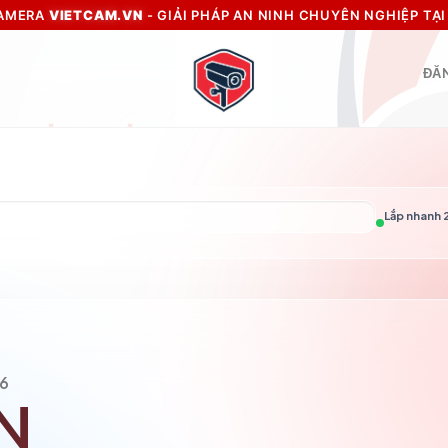
CAMERA
VIETCAM.VN
- GIẢI PHÁP AN NINH CHUYÊN NGHIỆP TẠ
ĐĂN
Lắp nhanh 2
6
N