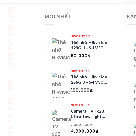
MỚI NHẤT
BÁ
NEW ENTRY
Thẻ nhớ Hikvision
128G UHS-I V30 –
HS-TF-C1/128G
80.000
₫
NEW ENTRY
Thẻ nhớ Hikvision
256G UHS-I V30 –
HS-TF-C1/256G
100.000
₫
NEW ENTRY
Camera TVI-x23
Ultra-low-light
Series
7.000.000
₫
Giá
Giá
4.900.000
₫