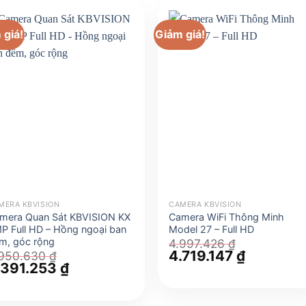
 giá!
Giảm giá!
MERA KBVISION
CAMERA KBVISION
mera Quan Sát KBVISION KX
Camera WiFi Thông Minh
P Full HD – Hồng ngoại ban
Model 27 – Full HD
m, góc rộng
4.997.426
₫
Giá
4.719.147
₫
Giá
.950.630
₫
gốc
hiện
á
.391.253
₫
Giá
là:
tại
ốc
hiện
4.997.426 ₫.
là:
:
tại
4.719.147 
.
950.630 ₫.
là: