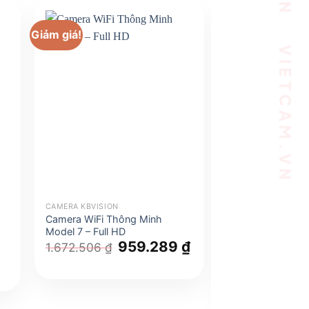
Giảm giá!
Giảm giá!
CAMERA KBVISION
CAMERA KBVISION
Camera WiFi Thông Minh
Camera Quan Sá
Model 7 – Full HD
2MP Full HD – H
đêm, góc rộng
Giá
959.289
₫
Giá
1.672.506
₫
gốc
hiện
3.898.619
₫
là:
tại
Giá
3.340.724
1.672.506 ₫.
là:
gốc
959.289 ₫.
là:
₫.
3.898.619 ₫.