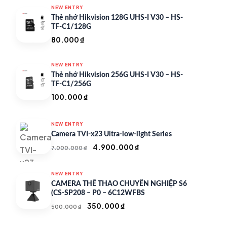
NEW ENTRY
Thẻ nhớ Hikvision 128G UHS-I V30 – HS-
TF-C1/128G
80.000
₫
NEW ENTRY
Thẻ nhớ Hikvision 256G UHS-I V30 – HS-
TF-C1/256G
100.000
₫
NEW ENTRY
Camera TVI-x23 Ultra-low-light Series
Giá
Giá
4.900.000
₫
7.000.000
₫
gốc
hiện
là:
tại
NEW ENTRY
7.000.000 ₫.
là:
CAMERA THỂ THAO CHUYÊN NGHIỆP S6
4.900.000 ₫.
(CS-SP208 – P0 – 6C12WFBS
Giá
Giá
350.000
₫
500.000
₫
gốc
hiện