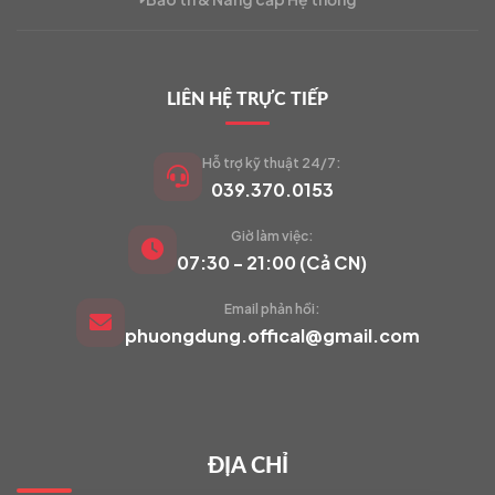
LIÊN HỆ TRỰC TIẾP
Hỗ trợ kỹ thuật 24/7:
039.370.0153
Giờ làm việc:
VIETCAM.VN
07:30 - 21:00 (Cả CN)
VC
Đang trực tuyến
Email phản hồi:
phuongdung.offical@gmail.com
Báo giá Camera
Tư vấn lắp đặt
ĐỊA CHỈ
Hỗ trợ kỹ thuật