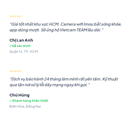
⭐⭐⭐⭐⭐
"Giá tốt nhất khu vực HCM. Camera wifi Imou bắt sóng khỏe,
app dùng mượt. Sẽ ủng hộ Vietcam TEAM lâu dài."
Chị Lan Anh
✓ Đã xác minh
Quận 12, TP. HCM
⭐⭐⭐⭐⭐
"Dịch vụ bảo hành 24 tháng làm mình rất yên tâm. Kỹ thuật
qua tận nơi xử lý lỗi dây mạng ngay khi gọi."
Chú Hùng
✓ Khách hàng thân thiết
Biên Hòa, Đồng Nai