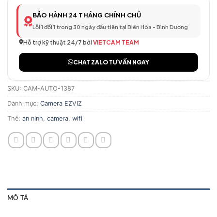
BẢO HÀNH 24 THÁNG CHÍNH CHỦ
Lỗi 1 đổi 1 trong 30 ngày đầu tiên tại Biên Hòa - Bình Dương
Hỗ trợ kỹ thuật 24/7 bởi
VIETCAM TEAM
CHAT ZALO TƯ VẤN NGAY
SKU:
CAM-AUTO-1387
Danh mục:
Camera EZVIZ
Thẻ:
an ninh
,
camera
,
wifi
MÔ TẢ