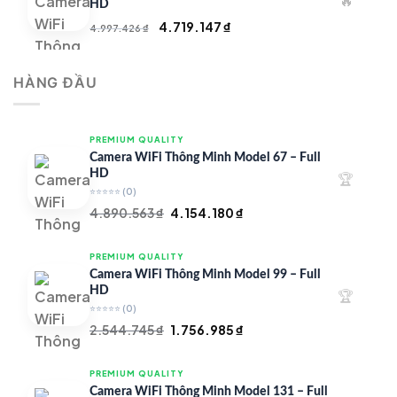
🔥
4.900.000 ₫.
HD
Giá
Giá
4.719.147
₫
4.997.426
₫
gốc
hiện
là:
tại
HÀNG ĐẦU
4.997.426 ₫.
là:
4.719.147 ₫.
PREMIUM QUALITY
Camera WiFi Thông Minh Model 67 – Full
HD
🏆
⭐⭐⭐⭐⭐
(0)
Giá
Giá
4.890.563
₫
4.154.180
₫
gốc
hiện
là:
tại
PREMIUM QUALITY
4.890.563 ₫.
là:
Camera WiFi Thông Minh Model 99 – Full
4.154.180 ₫.
HD
🏆
⭐⭐⭐⭐⭐
(0)
Giá
Giá
2.544.745
₫
1.756.985
₫
gốc
hiện
là:
tại
PREMIUM QUALITY
2.544.745 ₫.
là:
Camera WiFi Thông Minh Model 131 – Full