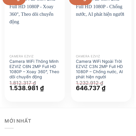
CAMERA EZVIZ
CAMERA EZVIZ
Camera WiFi Thông Minh
Camera WiFi Ngoài Trời
EZVIZ C6N 2MP Full HD
EZVIZ C3N 2MP Full HD
1080P – Xoay 360°, Theo
1080P – Chống nước, AI
dõi chuyển động
phát hiện người
1.812.317
₫
1.232.912
₫
Giá
1.538.981
₫
Giá
Giá
646.737
₫
Giá
gốc
hiện
gốc
hiện
là:
tại
là:
tại
1.812.317 ₫.
là:
1.232.912 ₫.
là:
1.538.981 ₫.
646.737 ₫.
MỚI NHẤT