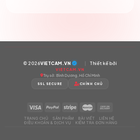
© 2026
VIETCAM.VN
|
Thiết kế bởi
VIETCAM.VN
Trụ sở: Bình Dương, Hồ Chí Minh
SSL SECURE
CHÍNH CHỦ
TRANG CHỦ
SẢN PHẨM
BÀI VIẾT
LIÊN HỆ
ĐIỀU KHOẢN & DỊCH VỤ
KIỂM TRA ĐƠN HÀNG