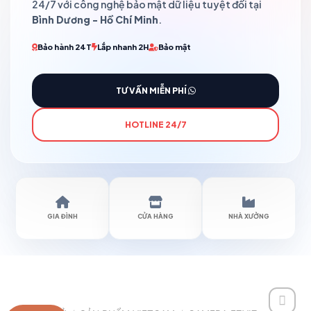
24/7 với công nghệ bảo mật dữ liệu tuyệt đối tại
Bình Dương - Hồ Chí Minh
.
Bảo hành 24T
Lắp nhanh 2H
Bảo mật
TƯ VẤN MIỄN PHÍ
HOTLINE 24/7
GIA ĐÌNH
CỬA HÀNG
NHÀ XƯỞNG