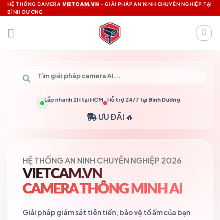
Skip
HỆ THỐNG CAMERA
VIETCAM.VN
- GIẢI PHÁP AN NINH CHUYÊN NGHIỆP TẠI
BÌNH DƯƠNG
to
content
Lắp nhanh 2H tại
HCM
Hỗ trợ 24/7 tại
Bình Dương
ƯU ĐÃI 🔥
HỆ THỐNG AN NINH CHUYÊN NGHIỆP 2026
VIETCAM.VN
CAMERA THÔNG MINH AI
Giải pháp giám sát tiên tiến, bảo vệ tổ ấm của bạn