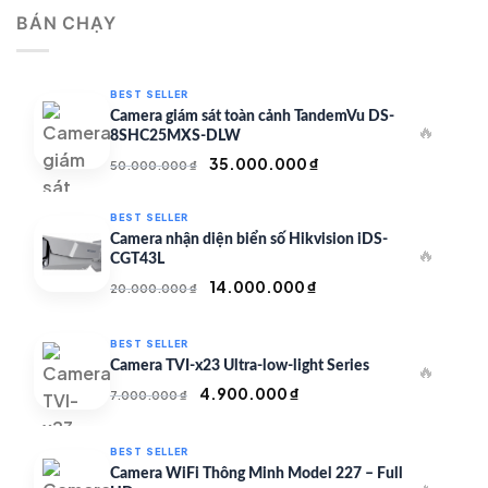
là:
tại
BÁN CHẠY
500.000 ₫.
là:
350.000 ₫.
BEST SELLER
Camera giám sát toàn cảnh TandemVu DS-
🔥
8SHC25MXS-DLW
Giá
Giá
35.000.000
₫
50.000.000
₫
gốc
hiện
là:
tại
BEST SELLER
50.000.000 ₫.
là:
Camera nhận diện biển số Hikvision iDS-
🔥
35.000.000 ₫.
CGT43L
Giá
Giá
14.000.000
₫
20.000.000
₫
gốc
hiện
là:
tại
BEST SELLER
20.000.000 ₫.
là:
Camera TVI-x23 Ultra-low-light Series
🔥
14.000.000 ₫.
Giá
Giá
4.900.000
₫
7.000.000
₫
gốc
hiện
là:
tại
BEST SELLER
7.000.000 ₫.
là:
Camera WiFi Thông Minh Model 227 – Full