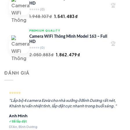
1.756.985 ₫.
HD
🏆
⭐⭐⭐⭐⭐
(0)
Giá
Giá
1.948.107
₫
1.541.483
₫
gốc
hiện
là:
tại
PREMIUM QUALITY
1.948.107 ₫.
là:
Camera WiFi Thông Minh Model 163 – Full
1.541.483 ₫.
HD
🏆
⭐⭐⭐⭐⭐
(0)
Giá
Giá
2.050.883
₫
1.862.479
₫
gốc
hiện
là:
tại
ĐÁNH GIÁ
2.050.883 ₫.
là:
1.862.479 ₫.
⭐⭐⭐⭐⭐
"Lắp bộ 4 camera Ezviz cho nhà xưởng ở Bình Dương rất nét,
Khánh tư vấn nhiệt tình, lắp đặt cực nhanh trong buổi sáng."
Anh Minh
✓ Đã lắp đặt
Dĩ An, Bình Dương