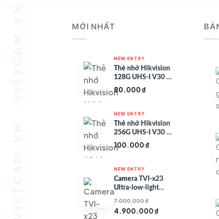
MỚI NHẤT
BÁ
NEW ENTRY
Thẻ nhớ Hikvision
128G UHS-I V30 –
HS-TF-C1/128G
80.000
₫
NEW ENTRY
Thẻ nhớ Hikvision
256G UHS-I V30 –
HS-TF-C1/256G
100.000
₫
NEW ENTRY
Camera TVI-x23
Ultra-low-light
Series
7.000.000
₫
Giá
Giá
4.900.000
₫