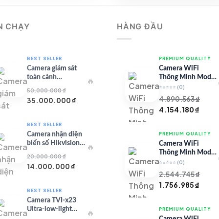
1.178.832 
N CHẠY
HÀNG ĐẦU
BEST SELLER
PREMIUM QUALITY
Camera giám sát
Camera WiFi
toàn cảnh
Thông Minh Model
🔥
TandemVu DS-
67 – Full HD
⭐⭐⭐⭐⭐
(0)
50.000.000
₫
8SHC25MXS-DLW
4.890.563
₫
Giá
Giá
35.000.000
₫
Giá
Giá
4.154.180
₫
gốc
hiện
gốc
hiện
là:
tại
BEST SELLER
là:
tại
50.000.000 ₫.
là:
Camera nhận diện
PREMIUM QUALITY
4.890.563 ₫.
là:
35.000.000 ₫.
biển số Hikvision
Camera WiFi
🔥
4.154
iDS-CGT43L
Thông Minh Model
20.000.000
₫
99 – Full HD
⭐⭐⭐⭐⭐
(0)
Giá
Giá
14.000.000
₫
2.544.745
₫
gốc
hiện
Giá
Giá
1.756.985
₫
là:
tại
BEST SELLER
gốc
hiện
20.000.000 ₫.
là:
Camera TVI-x23
là:
tại
14.000.000 ₫.
Ultra-low-light
PREMIUM QUALITY
🔥
2.544.745 ₫.
là:
Series
Camera WiFi