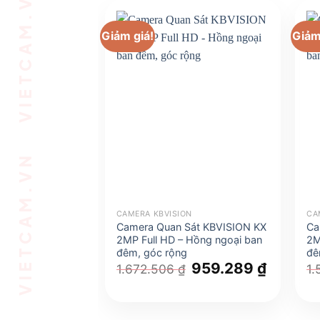
VIETCAM.VN VIETCAM.VN VIETCAM.VN VIETCAM.VN VIETCAM.VN VIETCAM.VN
Giảm giá!
Giảm
CAMERA KBVISION
CA
Camera Quan Sát KBVISION KX
Ca
2MP Full HD – Hồng ngoại ban
2M
đêm, góc rộng
đê
Giá
959.289
₫
Giá
1.672.506
₫
1.
gốc
hiện
là:
tại
1.672.506 ₫.
là:
959.289 