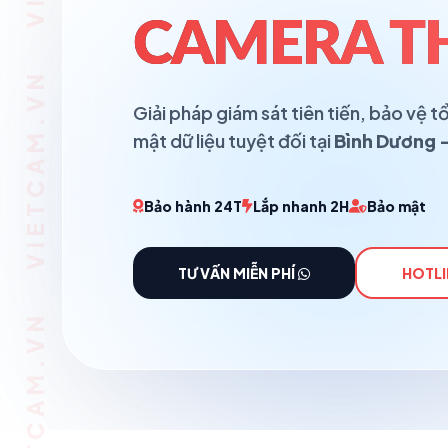
VIETCAM.VN VIETCAM.VN VIETCAM.VN VIETCAM.VN VIETCAM.VN VIETCAM.VN
CAMERA T
Giải pháp giám sát tiên tiến, bảo vệ
mật dữ liệu tuyệt đối tại
Bình Dương -
Bảo hành 24T
Lắp nhanh 2H
Bảo mật
TƯ VẤN MIỄN PHÍ
HOTLI