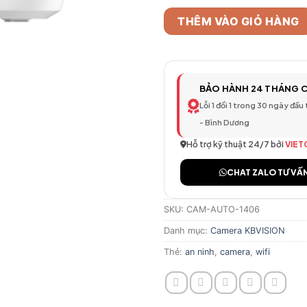
THÊM VÀO GIỎ HÀNG
BẢO HÀNH 24 THÁNG 
Lỗi 1 đổi 1 trong 30 ngày đầu
- Bình Dương
Hỗ trợ kỹ thuật 24/7 bởi
VIET
CHAT ZALO TƯ VẤ
SKU:
CAM-AUTO-1406
Danh mục:
Camera KBVISION
Thẻ:
an ninh
,
camera
,
wifi