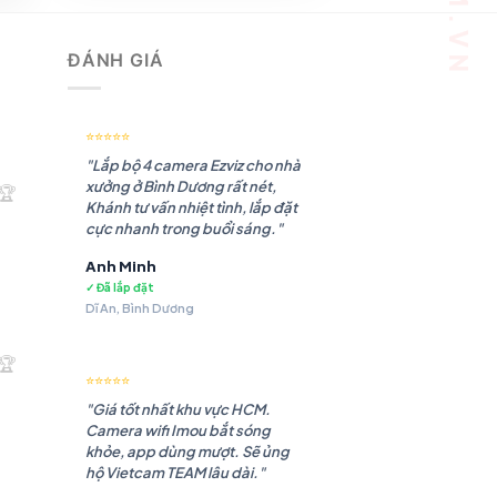
₫.
ĐÁNH GIÁ
⭐⭐⭐⭐⭐
"Lắp bộ 4 camera Ezviz cho nhà
xưởng ở Bình Dương rất nét,
🏆
Khánh tư vấn nhiệt tình, lắp đặt
cực nhanh trong buổi sáng."
Anh Minh
✓ Đã lắp đặt
Dĩ An, Bình Dương
.180 ₫.
🏆
⭐⭐⭐⭐⭐
"Giá tốt nhất khu vực HCM.
Camera wifi Imou bắt sóng
khỏe, app dùng mượt. Sẽ ủng
hộ Vietcam TEAM lâu dài."