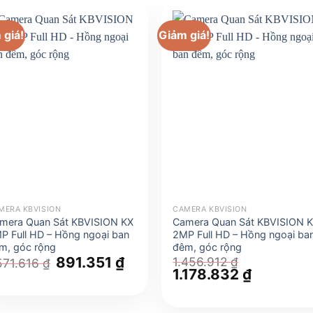
 giá!
Giảm giá!
MERA KBVISION
CAMERA KBVISION
mera Quan Sát KBVISION KX
Camera Quan Sát KBVISION 
P Full HD – Hồng ngoại ban
2MP Full HD – Hồng ngoại ba
m, góc rộng
đêm, góc rộng
Giá
891.351
₫
Giá
1.456.912
₫
571.616
₫
gốc
hiện
Giá
1.178.832
₫
Giá
là:
tại
gốc
hiện
1.571.616 ₫.
là:
là:
tại
₫.
891.351 ₫.
1.456.912 ₫.
là: