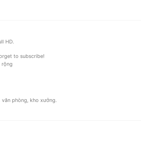
ll HD.
orget to subscribe!
 rộng
, văn phòng, kho xưởng.