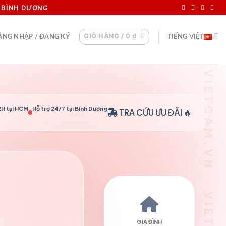
I BÌNH DƯƠNG
GIỎ HÀNG /
0
₫
ĂNG NHẬP / ĐĂNG KÝ
TIẾNG VIỆT
H tại
HCM
Hỗ trợ 24/7 tại
Bình Dương
TRA CỨU
ƯU ĐÃI 🔥
GIA ĐÌNH