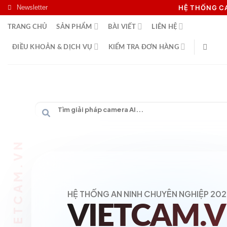
Skip
Newsletter
HỆ THỐNG 
to
TRANG CHỦ
SẢN PHẨM
BÀI VIẾT
LIÊN HỆ
content
ĐIỀU KHOẢN & DỊCH VỤ
KIỂM TRA ĐƠN HÀNG
HỆ THỐNG AN NINH CHUYÊN NGHIỆP 202
VIETCAM.