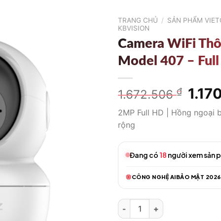
TRANG CHỦ
/
SẢN PHẨM VIE
KBVISION
Camera WiFi Th
Model 407 – Ful
Giá
1.17
₫
1.672.506
gốc
2MP Full HD | Hồng ngoại 
là:
rộng
1.672
Đang có
18
người xem sản 
CÔNG NGHỆ AI
BẢO MẬT 2026
Camera WiFi Thông Minh Model