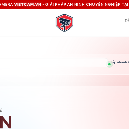
CAMERA
VIETCAM.VN
- GIẢI PHÁP AN NINH CHUYÊN NGHIỆP TẠ
Đ
Lắp nhanh 2
6
VN