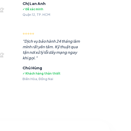
Chị Lan Anh
.985 ₫.
🏆
✓ Đã xác minh
Quận 12, TP. HCM
⭐⭐⭐⭐⭐
"Dịch vụ bảo hành 24 tháng làm
mình rất yên tâm. Kỹ thuật qua
.483 ₫.
tận nơi xử lý lỗi dây mạng ngay
🏆
khi gọi."
Chú Hùng
✓ Khách hàng thân thiết
Biên Hòa, Đồng Nai
.479 ₫.