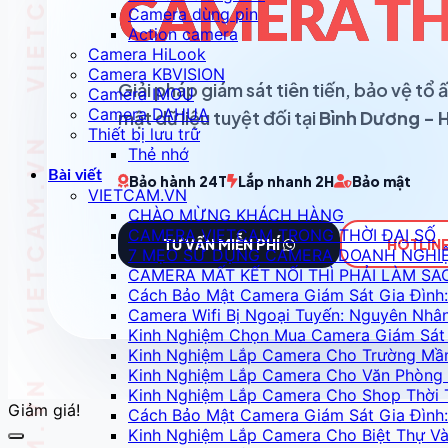
CAMERA TH
Camera dùng pin
Action camera
Camera HiLook
Camera KBVISION
Giải pháp giám sát tiên tiến, bảo vệ t
Camera IMOU
Camera DAHUA
mật dữ liệu tuyệt đối tại
Bình Dương - 
Thiết bị lưu trữ
Thẻ nhớ
Bài viết
Bảo hành 24T
Lắp nhanh 2H
Bảo mật
VIETCAM.VN
CHÀO MỪNG KHÁCH HÀNG
CAMERA VIETCAM TRONG THỜI ĐẠI SỐ
TƯ VẤN MIỄN PHÍ
HOTLINE
7 MẸO SỬ DỤNG CAMERA DOANH NGHI
CAMERA MẤT KẾT NỐI THÌ PHẢI LÀM SA
Cách Bảo Mật Camera Giám Sát Gia Đình:
Camera Wifi Bị Ngoại Tuyến: Nguyên Nhâ
Kinh Nghiệm Chọn Mua Camera Giám Sát 
Kinh Nghiệm Lắp Camera Cho Trường Mầ
Kinh Nghiệm Lắp Camera Cho Văn Phòng 
Kinh Nghiệm Lắp Camera Cho Shop Thời 
Giảm giá!
Cách Bảo Mật Camera Giám Sát Gia Đình:
Kinh Nghiệm Lắp Camera Cho Biệt Thự 