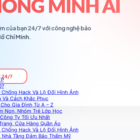
ÔNG MINH AI
ổ ấm của bạn 24/7 với công nghệ bảo
Hồ Chí Minh
.
 24/7
ỆP
O?
 Chống Hack Và Lộ Đổi Hình Ảnh
n Và Cách Khắc Phục
Cho Gia Đình Từ A – Z
m Non, Nhóm Trẻ Lớp Học
Công Ty Tối Ưu Nhất
Trang, Cửa Hàng Quần Áo
 Chống Hack Và Lộ Đổi Hình Ảnh
Và Nhà Tầng Đảm Bảo Thẩm Mỹ