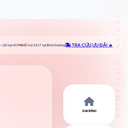
TRA CỨU
ƯU ĐÃI 🔥
h 2H tại
HCM
Hỗ trợ 24/7 tại
Bình Dương
GIA ĐÌNH