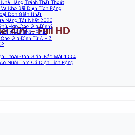
 Nhà Hàng Tránh Thất Thoát
Và Kho Bãi Diện Tích Rộng
oại Đơn Giản Nhất
ưa Nắng Tốt Nhất 2026
Phù Hợp Cho Gia Đình?
l 409 – Full HD
n Và Cách Khắc Phục
Cho Gia Đình Từ A – Z
O?
ện Thoại Đơn Giản, Bảo Mật 100%
 Ao Nuôi Tôm Cá Diện Tích Rộng