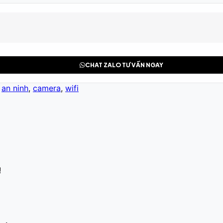
CHAT ZALO TƯ VẤN NGAY
:
an ninh
,
camera
,
wifi
!