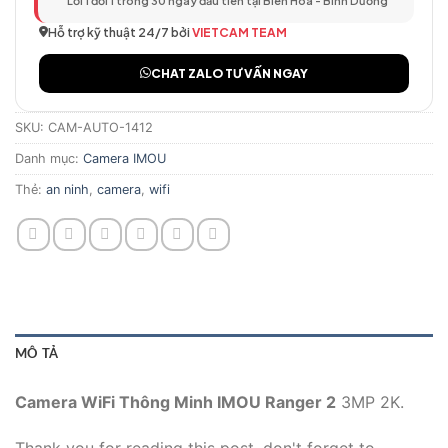
Lỗi 1 đổi 1 trong 30 ngày đầu tiên tại Biên Hòa - Bình Dương
Hỗ trợ kỹ thuật 24/7 bởi
VIETCAM TEAM
CHAT ZALO TƯ VẤN NGAY
SKU:
CAM-AUTO-1412
Danh mục:
Camera IMOU
Thẻ:
an ninh
,
camera
,
wifi
MÔ TẢ
Camera WiFi Thông Minh IMOU Ranger 2
3MP 2K.
Thank you for reading this post, don't forget to