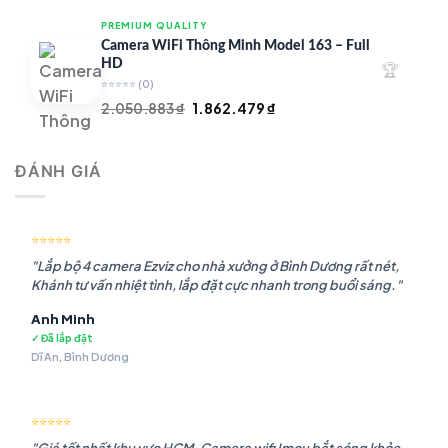
là:
tại
PREMIUM QUALITY
1.948.107 ₫.
là:
Camera WiFi Thông Minh Model 163 – Full
1.541.483 ₫.
HD
🏆
⭐⭐⭐⭐⭐
(0)
Giá
Giá
2.050.883
₫
1.862.479
₫
gốc
hiện
là:
tại
ĐÁNH GIÁ
2.050.883 ₫.
là:
1.862.479 ₫.
⭐⭐⭐⭐⭐
"Lắp bộ 4 camera Ezviz cho nhà xưởng ở Bình Dương rất nét,
Khánh tư vấn nhiệt tình, lắp đặt cực nhanh trong buổi sáng."
Anh Minh
✓ Đã lắp đặt
Dĩ An, Bình Dương
⭐⭐⭐⭐⭐