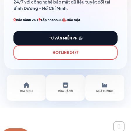
24/7 với công nghệ bảo mật dữ liệu tuyệt đối tại
Bình Dương - Hồ Chí Minh
.
Bảo hành 24T
Lắp nhanh 2H
Bảo mật
TƯ VẤN MIỄN PHÍ
HOTLINE 24/7
GIA ĐÌNH
CỬA HÀNG
NHÀ XƯỞNG