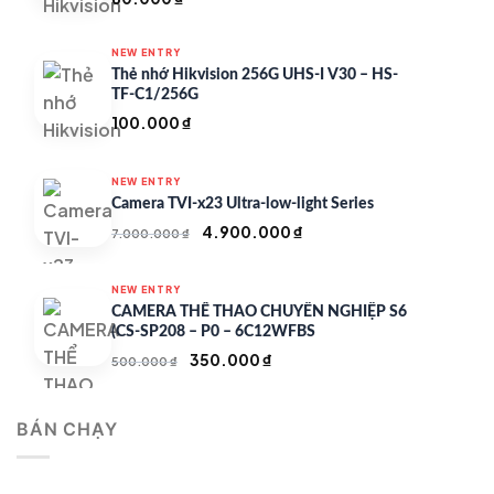
NEW ENTRY
Thẻ nhớ Hikvision 256G UHS-I V30 – HS-
TF-C1/256G
100.000
₫
NEW ENTRY
Camera TVI-x23 Ultra-low-light Series
Giá
Giá
4.900.000
₫
7.000.000
₫
gốc
hiện
là:
tại
NEW ENTRY
7.000.000 ₫.
là:
CAMERA THỂ THAO CHUYÊN NGHIỆP S6
4.900.000 ₫.
(CS-SP208 – P0 – 6C12WFBS
Giá
Giá
350.000
₫
500.000
₫
gốc
hiện
là:
tại
BÁN CHẠY
500.000 ₫.
là:
350.000 ₫.