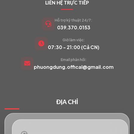
LIÊN HỆ TRỰC TIẾP
Hỗ trợ kỹ thuật 24/7:
039.370.0153
Giờ làm việc:
VIETCAM.VN
07:30 - 21:00 (Cả CN)
VC
Đang trực tuyến
Email phản hồi:
phuongdung.offical@gmail.com
Báo giá Camera
Tư vấn lắp đặt
ĐỊA CHỈ
Hỗ trợ kỹ thuật