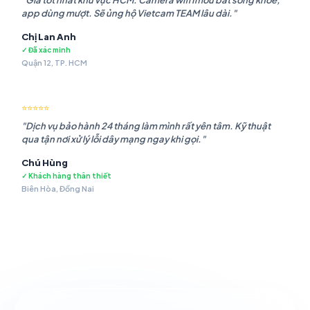
"Giá tốt nhất khu vực HCM. Camera wifi Imou bắt sóng khỏe,
app dùng mượt. Sẽ ủng hộ Vietcam TEAM lâu dài."
Chị Lan Anh
✓ Đã xác minh
Quận 12, TP. HCM
⭐⭐⭐⭐⭐
"Dịch vụ bảo hành 24 tháng làm mình rất yên tâm. Kỹ thuật
qua tận nơi xử lý lỗi dây mạng ngay khi gọi."
Chú Hùng
✓ Khách hàng thân thiết
Biên Hòa, Đồng Nai