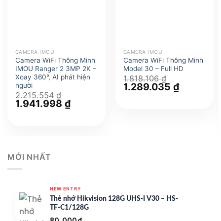
CAMERA IMOU
CAMERA IMOU
Camera WiFi Thông Minh
Camera WiFi Thông Minh
IMOU Ranger 2 3MP 2K –
Model 30 – Full HD
Xoay 360°, AI phát hiện
1.818.106
₫
Giá
1.289.035
₫
Giá
người
gốc
hiện
2.215.554
₫
là:
tại
Giá
1.941.998
₫
Giá
1.818.106 ₫.
là:
gốc
hiện
1.289.035 
là:
tại
2.215.554 ₫.
là:
1.941.998 ₫.
MỚI NHẤT
NEW ENTRY
Thẻ nhớ Hikvision 128G UHS-I V30 – HS-
TF-C1/128G
80.000
₫