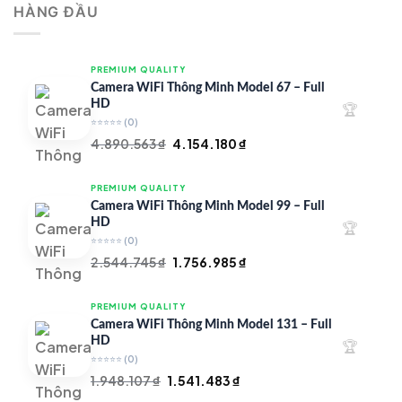
HÀNG ĐẦU
4.997.426 ₫.
là:
4.719.147 ₫.
PREMIUM QUALITY
Camera WiFi Thông Minh Model 67 – Full
HD
🏆
⭐⭐⭐⭐⭐
(0)
Giá
Giá
4.890.563
₫
4.154.180
₫
gốc
hiện
là:
tại
PREMIUM QUALITY
4.890.563 ₫.
là:
Camera WiFi Thông Minh Model 99 – Full
4.154.180 ₫.
HD
🏆
⭐⭐⭐⭐⭐
(0)
Giá
Giá
2.544.745
₫
1.756.985
₫
gốc
hiện
là:
tại
PREMIUM QUALITY
2.544.745 ₫.
là:
Camera WiFi Thông Minh Model 131 – Full
1.756.985 ₫.
HD
🏆
⭐⭐⭐⭐⭐
(0)
Giá
Giá
1.948.107
₫
1.541.483
₫
gốc
hiện