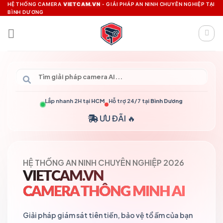
Skip
HỆ THỐNG CAMERA
VIETCAM.VN
- GIẢI PHÁP AN NINH CHUYÊN NGHIỆP TẠI
BÌNH DƯƠNG
to
content
Lắp nhanh 2H tại
HCM
Hỗ trợ 24/7 tại
Bình Dương
ƯU ĐÃI 🔥
HỆ THỐNG AN NINH CHUYÊN NGHIỆP 2026
VIETCAM.VN
CAMERA THÔNG MINH AI
Giải pháp giám sát tiên tiến, bảo vệ tổ ấm của bạn