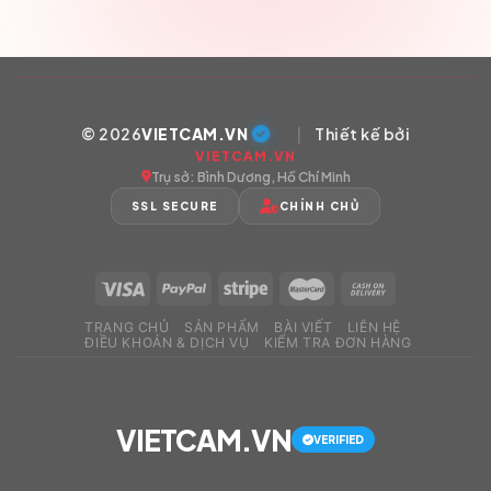
© 2026
VIETCAM.VN
|
Thiết kế bởi
VIETCAM.VN
Trụ sở: Bình Dương, Hồ Chí Minh
SSL SECURE
CHÍNH CHỦ
TRANG CHỦ
SẢN PHẨM
BÀI VIẾT
LIÊN HỆ
ĐIỀU KHOẢN & DỊCH VỤ
KIỂM TRA ĐƠN HÀNG
VIETCAM.VN
VERIFIED