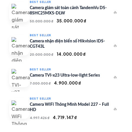
BEST SELLER
Camera giám sát toàn cảnh TandemVu DS-
🔥
8SHC25MXS-DLW
Giá
Giá
35.000.000
₫
50.000.000
₫
gốc
hiện
là:
tại
BEST SELLER
50.000.000 ₫.
là:
Camera nhận diện biển số Hikvision iDS-
🔥
35.000.000 ₫.
CGT43L
Giá
Giá
14.000.000
₫
20.000.000
₫
gốc
hiện
là:
tại
BEST SELLER
20.000.000 ₫.
là:
Camera TVI-x23 Ultra-low-light Series
🔥
14.000.000 ₫.
Giá
Giá
4.900.000
₫
7.000.000
₫
gốc
hiện
là:
tại
BEST SELLER
7.000.000 ₫.
là:
Camera WiFi Thông Minh Model 227 – Full
🔥
4.900.000 ₫.
HD
Giá
Giá
4.719.147
₫
4.997.426
₫
gốc
hiện
là:
tại