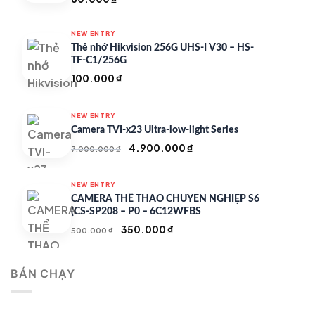
NEW ENTRY
Thẻ nhớ Hikvision 256G UHS-I V30 – HS-
TF-C1/256G
100.000
₫
NEW ENTRY
Camera TVI-x23 Ultra-low-light Series
Giá
Giá
4.900.000
₫
7.000.000
₫
gốc
hiện
là:
tại
NEW ENTRY
7.000.000 ₫.
là:
CAMERA THỂ THAO CHUYÊN NGHIỆP S6
4.900.000 ₫.
(CS-SP208 – P0 – 6C12WFBS
Giá
Giá
350.000
₫
500.000
₫
gốc
hiện
là:
tại
BÁN CHẠY
500.000 ₫.
là:
350.000 ₫.