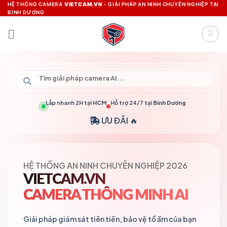
Skip
HỆ THỐNG CAMERA
VIETCAM.VN
- GIẢI PHÁP AN NINH CHUYÊN NGHIỆP TẠI
BÌNH DƯƠNG
to
content
Lắp nhanh 2H tại
HCM
Hỗ trợ 24/7 tại
Bình Dương
ƯU ĐÃI 🔥
HỆ THỐNG AN NINH CHUYÊN NGHIỆP 2026
VIETCAM.VN
CAMERA THÔNG MINH AI
Giải pháp giám sát tiên tiến, bảo vệ tổ ấm của bạn