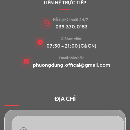
LIÊN HỆ TRỰC TIẾP
Hỗ trợ kỹ thuật 24/7:
039.370.0153
Giờ làm việc:
VIETCAM.VN
07:30 - 21:00 (Cả CN)
VC
Đang trực tuyến
Email phản hồi:
phuongdung.offical@gmail.com
Báo giá Camera
Tư vấn lắp đặt
ĐỊA CHỈ
Hỗ trợ kỹ thuật