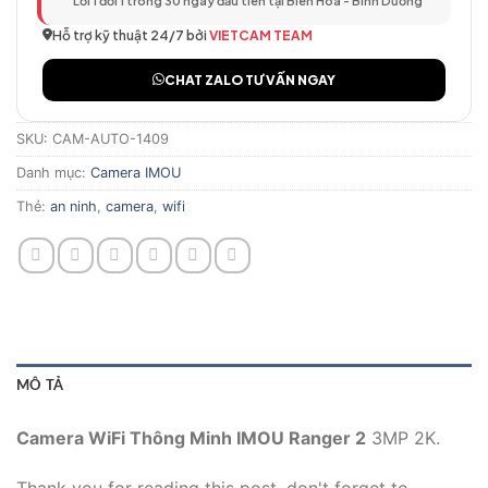
Lỗi 1 đổi 1 trong 30 ngày đầu tiên tại Biên Hòa - Bình Dương
Hỗ trợ kỹ thuật 24/7 bởi
VIETCAM TEAM
CHAT ZALO TƯ VẤN NGAY
SKU:
CAM-AUTO-1409
Danh mục:
Camera IMOU
Thẻ:
an ninh
,
camera
,
wifi
MÔ TẢ
Camera WiFi Thông Minh IMOU Ranger 2
3MP 2K.
Thank you for reading this post, don't forget to