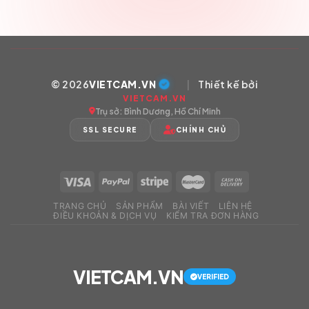
© 2026
VIETCAM.VN
|
Thiết kế bởi
VIETCAM.VN
Trụ sở: Bình Dương, Hồ Chí Minh
SSL SECURE
CHÍNH CHỦ
TRANG CHỦ
SẢN PHẨM
BÀI VIẾT
LIÊN HỆ
ĐIỀU KHOẢN & DỊCH VỤ
KIỂM TRA ĐƠN HÀNG
VIETCAM.VN
VERIFIED