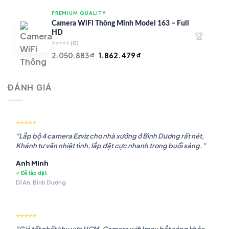
là:
tại
PREMIUM QUALITY
1.948.107 ₫.
là:
Camera WiFi Thông Minh Model 163 – Full
1.541.483 ₫.
HD
🏆
⭐⭐⭐⭐⭐
(0)
Giá
Giá
2.050.883
₫
1.862.479
₫
gốc
hiện
là:
tại
ĐÁNH GIÁ
2.050.883 ₫.
là:
1.862.479 ₫.
⭐⭐⭐⭐⭐
"Lắp bộ 4 camera Ezviz cho nhà xưởng ở Bình Dương rất nét,
Khánh tư vấn nhiệt tình, lắp đặt cực nhanh trong buổi sáng."
Anh Minh
✓ Đã lắp đặt
Dĩ An, Bình Dương
⭐⭐⭐⭐⭐