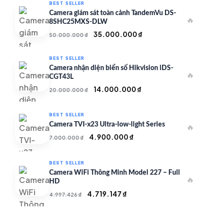
BEST SELLER
Camera giám sát toàn cảnh TandemVu DS-
🔥
8SHC25MXS-DLW
Giá
Giá
35.000.000
₫
50.000.000
₫
gốc
hiện
là:
tại
BEST SELLER
50.000.000 ₫.
là:
Camera nhận diện biển số Hikvision iDS-
🔥
35.000.000 ₫.
CGT43L
Giá
Giá
14.000.000
₫
20.000.000
₫
gốc
hiện
là:
tại
BEST SELLER
20.000.000 ₫.
là:
Camera TVI-x23 Ultra-low-light Series
🔥
14.000.000 ₫.
Giá
Giá
4.900.000
₫
7.000.000
₫
gốc
hiện
là:
tại
BEST SELLER
7.000.000 ₫.
là:
Camera WiFi Thông Minh Model 227 – Full
🔥
4.900.000 ₫.
HD
Giá
Giá
4.719.147
₫
4.997.426
₫
gốc
hiện
là:
tại