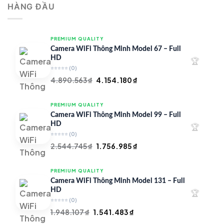
HÀNG ĐẦU
4.997.426 ₫.
là:
4.719.147 ₫.
PREMIUM QUALITY
Camera WiFi Thông Minh Model 67 – Full
HD
🏆
⭐⭐⭐⭐⭐
(0)
Giá
Giá
4.890.563
₫
4.154.180
₫
gốc
hiện
là:
tại
PREMIUM QUALITY
4.890.563 ₫.
là:
Camera WiFi Thông Minh Model 99 – Full
4.154.180 ₫.
HD
🏆
⭐⭐⭐⭐⭐
(0)
Giá
Giá
2.544.745
₫
1.756.985
₫
gốc
hiện
là:
tại
PREMIUM QUALITY
2.544.745 ₫.
là:
Camera WiFi Thông Minh Model 131 – Full
1.756.985 ₫.
HD
🏆
⭐⭐⭐⭐⭐
(0)
Giá
Giá
1.948.107
₫
1.541.483
₫
gốc
hiện