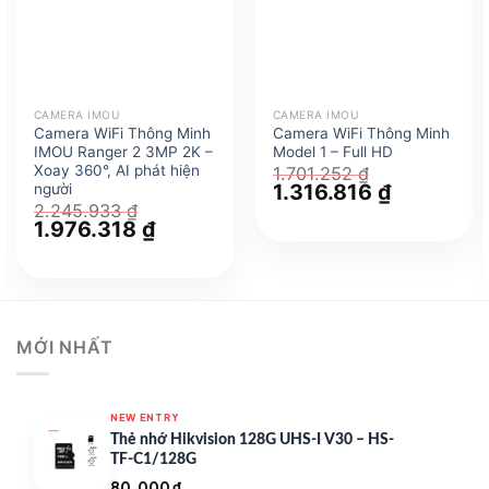
CAMERA IMOU
CAMERA IMOU
Camera WiFi Thông Minh
Camera WiFi Thông Minh
IMOU Ranger 2 3MP 2K –
Model 1 – Full HD
Xoay 360°, AI phát hiện
1.701.252
₫
Giá
1.316.816
₫
Giá
người
gốc
hiện
2.245.933
₫
là:
tại
Giá
1.976.318
₫
Giá
1.701.252 ₫.
là:
gốc
hiện
1.316.816 ₫
là:
tại
2.245.933 ₫.
là:
1.976.318 ₫.
MỚI NHẤT
NEW ENTRY
Thẻ nhớ Hikvision 128G UHS-I V30 – HS-
TF-C1/128G
80.000
₫