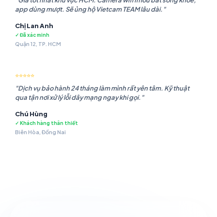
"Giá tốt nhất khu vực HCM. Camera wifi Imou bắt sóng khỏe,
app dùng mượt. Sẽ ủng hộ Vietcam TEAM lâu dài."
Chị Lan Anh
✓ Đã xác minh
Quận 12, TP. HCM
⭐⭐⭐⭐⭐
"Dịch vụ bảo hành 24 tháng làm mình rất yên tâm. Kỹ thuật
qua tận nơi xử lý lỗi dây mạng ngay khi gọi."
Chú Hùng
✓ Khách hàng thân thiết
Biên Hòa, Đồng Nai