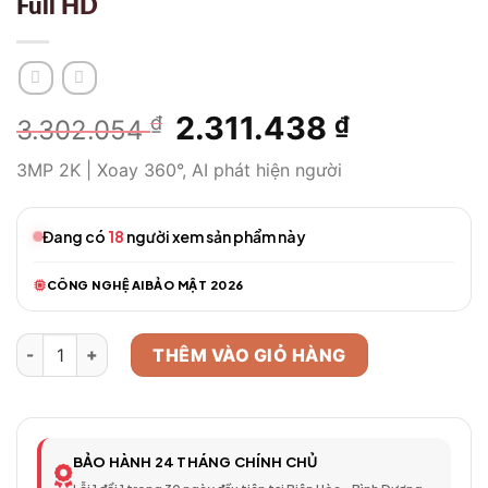
Full HD
Giá
2.311.438
Giá
₫
₫
3.302.054
gốc
hiện
3MP 2K | Xoay 360°, AI phát hiện người
là:
tại
3.302.054 ₫.
là:
2.311.438 
Đang có
18
người xem sản phẩm này
CÔNG NGHỆ AI
BẢO MẬT 2026
Camera WiFi Thông Minh Model 410 – Full HD số lượng
THÊM VÀO GIỎ HÀNG
BẢO HÀNH 24 THÁNG CHÍNH CHỦ