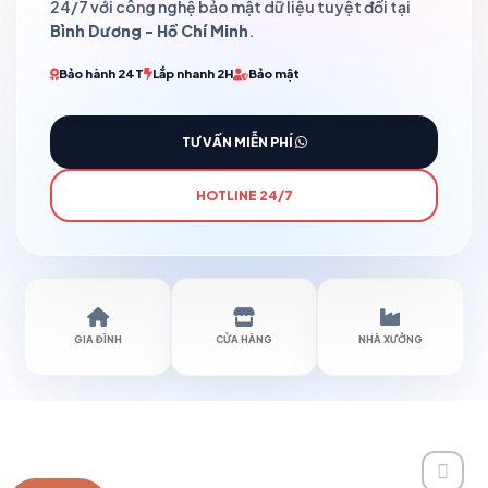
24/7 với công nghệ bảo mật dữ liệu tuyệt đối tại
Bình Dương - Hồ Chí Minh
.
Bảo hành 24T
Lắp nhanh 2H
Bảo mật
TƯ VẤN MIỄN PHÍ
HOTLINE 24/7
GIA ĐÌNH
CỬA HÀNG
NHÀ XƯỞNG