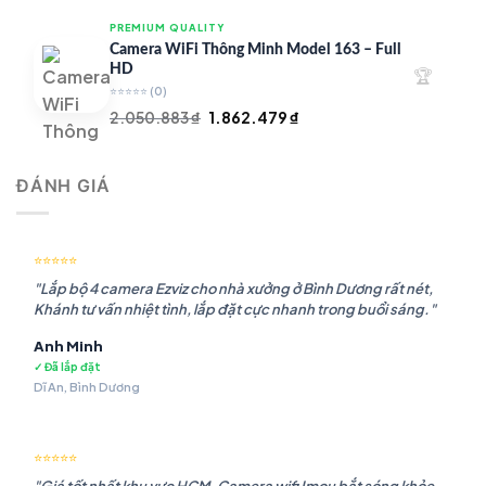
là:
tại
PREMIUM QUALITY
1.948.107 ₫.
là:
Camera WiFi Thông Minh Model 163 – Full
1.541.483 ₫.
HD
🏆
⭐⭐⭐⭐⭐
(0)
Giá
Giá
2.050.883
₫
1.862.479
₫
gốc
hiện
là:
tại
ĐÁNH GIÁ
2.050.883 ₫.
là:
1.862.479 ₫.
⭐⭐⭐⭐⭐
"Lắp bộ 4 camera Ezviz cho nhà xưởng ở Bình Dương rất nét,
Khánh tư vấn nhiệt tình, lắp đặt cực nhanh trong buổi sáng."
Anh Minh
✓ Đã lắp đặt
Dĩ An, Bình Dương
⭐⭐⭐⭐⭐