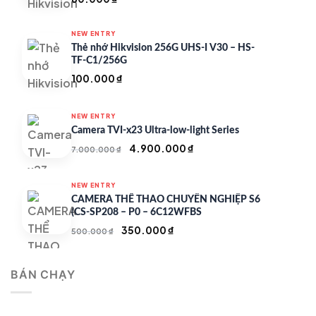
NEW ENTRY
Thẻ nhớ Hikvision 256G UHS-I V30 – HS-
TF-C1/256G
100.000
₫
NEW ENTRY
Camera TVI-x23 Ultra-low-light Series
Giá
Giá
4.900.000
₫
7.000.000
₫
gốc
hiện
là:
tại
NEW ENTRY
7.000.000 ₫.
là:
CAMERA THỂ THAO CHUYÊN NGHIỆP S6
4.900.000 ₫.
(CS-SP208 – P0 – 6C12WFBS
Giá
Giá
350.000
₫
500.000
₫
gốc
hiện
là:
tại
BÁN CHẠY
500.000 ₫.
là:
350.000 ₫.