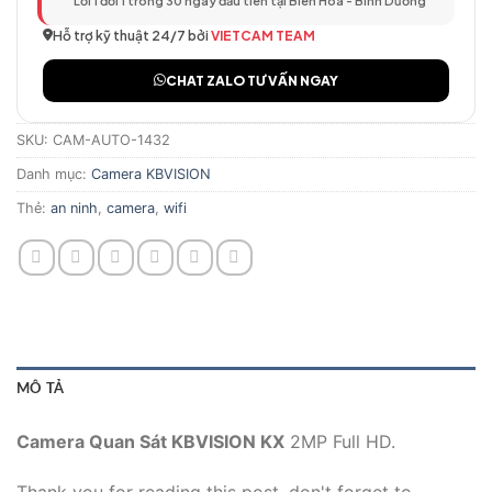
Lỗi 1 đổi 1 trong 30 ngày đầu tiên tại Biên Hòa - Bình Dương
Hỗ trợ kỹ thuật 24/7 bởi
VIETCAM TEAM
CHAT ZALO TƯ VẤN NGAY
SKU:
CAM-AUTO-1432
Danh mục:
Camera KBVISION
Thẻ:
an ninh
,
camera
,
wifi
MÔ TẢ
Camera Quan Sát KBVISION KX
2MP Full HD.
Thank you for reading this post, don't forget to