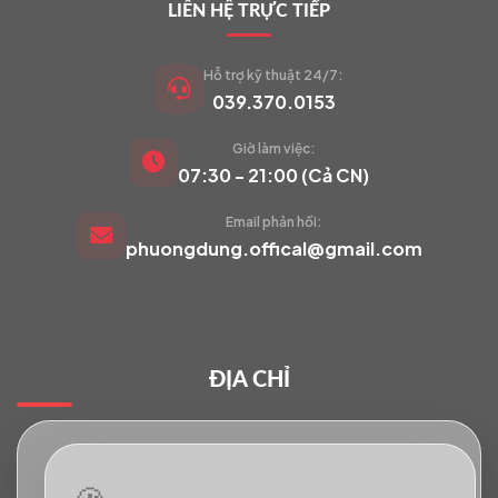
LIÊN HỆ TRỰC TIẾP
Hỗ trợ kỹ thuật 24/7:
039.370.0153
Giờ làm việc:
VIETCAM.VN
07:30 - 21:00 (Cả CN)
VC
Đang trực tuyến
Email phản hồi:
phuongdung.offical@gmail.com
Báo giá Camera
Tư vấn lắp đặt
ĐỊA CHỈ
Hỗ trợ kỹ thuật