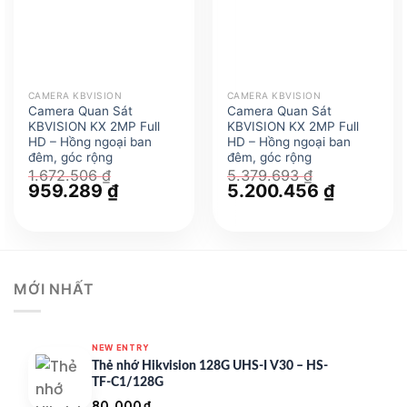
CAMERA KBVISION
CAMERA KBVISION
Camera Quan Sát
Camera Quan Sát
KBVISION KX 2MP Full
KBVISION KX 2MP Full
HD – Hồng ngoại ban
HD – Hồng ngoại ban
đêm, góc rộng
đêm, góc rộng
1.672.506
₫
5.379.693
₫
Giá
959.289
₫
Giá
Giá
5.200.456
₫
Giá
gốc
hiện
gốc
hiện
là:
tại
là:
tại
1.672.506 ₫.
là:
5.379.693 ₫.
là:
959.289 ₫.
5.200.456
MỚI NHẤT
NEW ENTRY
Thẻ nhớ Hikvision 128G UHS-I V30 – HS-
TF-C1/128G
80.000
₫