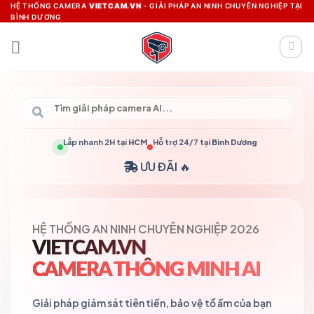
Skip
HỆ THỐNG CAMERA
VIETCAM.VN
- GIẢI PHÁP AN NINH CHUYÊN NGHIỆP TẠI
BÌNH DƯƠNG
to
content
Lắp nhanh 2H tại
HCM
Hỗ trợ 24/7 tại
Bình Dương
ƯU ĐÃI 🔥
HỆ THỐNG AN NINH CHUYÊN NGHIỆP 2026
VIETCAM.VN
CAMERA THÔNG MINH AI
Giải pháp giám sát tiên tiến, bảo vệ tổ ấm của bạn