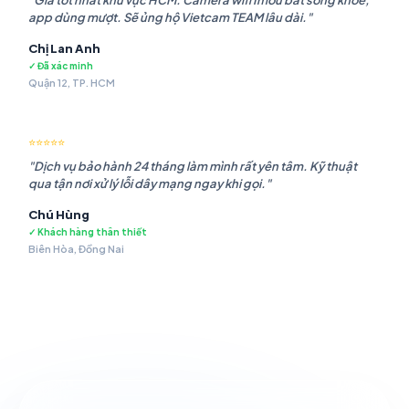
"Giá tốt nhất khu vực HCM. Camera wifi Imou bắt sóng khỏe,
app dùng mượt. Sẽ ủng hộ Vietcam TEAM lâu dài."
Chị Lan Anh
✓ Đã xác minh
Quận 12, TP. HCM
⭐⭐⭐⭐⭐
"Dịch vụ bảo hành 24 tháng làm mình rất yên tâm. Kỹ thuật
qua tận nơi xử lý lỗi dây mạng ngay khi gọi."
Chú Hùng
✓ Khách hàng thân thiết
Biên Hòa, Đồng Nai