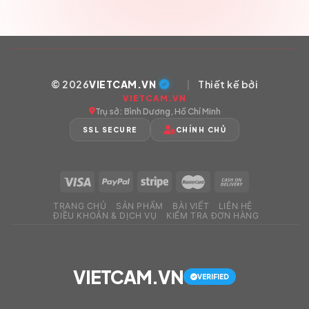
© 2026
VIETCAM.VN
|
Thiết kế bởi
VIETCAM.VN
Trụ sở: Bình Dương, Hồ Chí Minh
SSL SECURE
CHÍNH CHỦ
TRANG CHỦ
SẢN PHẨM
BÀI VIẾT
LIÊN HỆ
ĐIỀU KHOẢN & DỊCH VỤ
KIỂM TRA ĐƠN HÀNG
VIETCAM.VN
VERIFIED