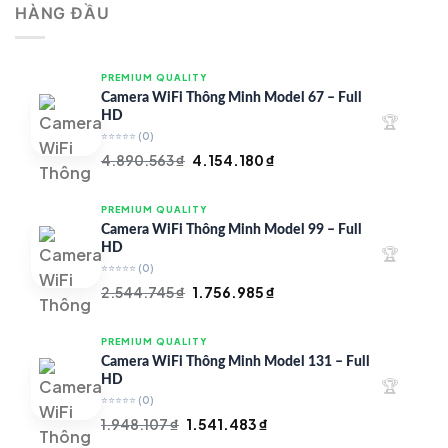
HÀNG ĐẦU
4.997.426 ₫.
là:
4.719.147 ₫.
PREMIUM QUALITY
Camera WiFi Thông Minh Model 67 – Full
HD
🏆
⭐⭐⭐⭐⭐
(0)
Giá
Giá
4.890.563
₫
4.154.180
₫
gốc
hiện
là:
tại
PREMIUM QUALITY
4.890.563 ₫.
là:
Camera WiFi Thông Minh Model 99 – Full
4.154.180 ₫.
HD
🏆
⭐⭐⭐⭐⭐
(0)
Giá
Giá
2.544.745
₫
1.756.985
₫
gốc
hiện
là:
tại
PREMIUM QUALITY
2.544.745 ₫.
là:
Camera WiFi Thông Minh Model 131 – Full
1.756.985 ₫.
HD
🏆
⭐⭐⭐⭐⭐
(0)
Giá
Giá
1.948.107
₫
1.541.483
₫
gốc
hiện