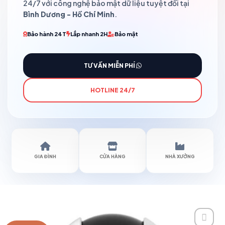
24/7 với công nghệ bảo mật dữ liệu tuyệt đối tại
Bình Dương - Hồ Chí Minh
.
Bảo hành 24T
Lắp nhanh 2H
Bảo mật
TƯ VẤN MIỄN PHÍ
HOTLINE 24/7
GIA ĐÌNH
CỬA HÀNG
NHÀ XƯỞNG