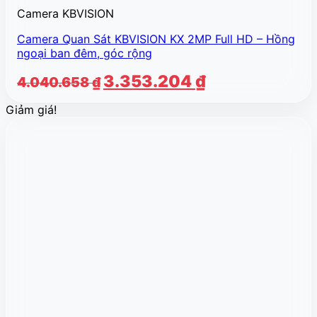
Camera KBVISION
Camera Quan Sát KBVISION KX 2MP Full HD – Hồng
ngoại ban đêm, góc rộng
Giá
Giá
3.353.204
₫
4.040.658
₫
gốc
hiện
Giảm giá!
là:
tại
4.040.658 ₫.
là:
3.353.204 ₫.