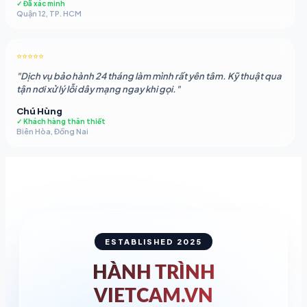
✓ Đã xác minh
Quận 12, TP. HCM
⭐⭐⭐⭐⭐
"Dịch vụ bảo hành 24 tháng làm mình rất yên tâm. Kỹ thuật qua
tận nơi xử lý lỗi dây mạng ngay khi gọi."
Chú Hùng
✓ Khách hàng thân thiết
Biên Hòa, Đồng Nai
ESTABLISHED 2025
HÀNH TRÌNH
VIETCAM.VN