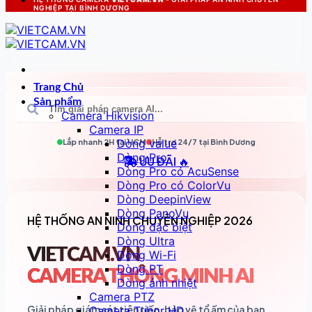
NGHIỆP TẠI BÌNH DƯƠNG
Trang Chủ
Sản phẩm
Camera Hikvision
Camera IP
Dòng value
Lắp nhanh 2H tại
HCM
Hỗ trợ 24/7 tại
Bình Dương
Dòng Pro
ƯU ĐÃI 🔥
Dòng Pro có AcuSense
Dòng Pro có ColorVu
Dòng DeepinView
Dòng PanoVu
HỆ THỐNG AN NINH CHUYÊN NGHIỆP 2026
Dòng đặc biệt
Dòng Ultra
VIETCAM.VN
Dòng Wi-Fi
Dòng PT
CAMERA THÔNG MINH AI
Dòng ảnh nhiệt
Camera PTZ
Giải pháp giám sát tiên tiến, bảo vệ tổ ấm của bạn
Camera Tubor HD