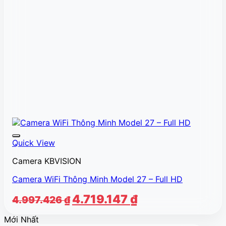
Quick View
Camera KBVISION
Camera WiFi Thông Minh Model 27 – Full HD
Giá
Giá
4.719.147
₫
4.997.426
₫
gốc
hiện
Mới Nhất
là:
tại