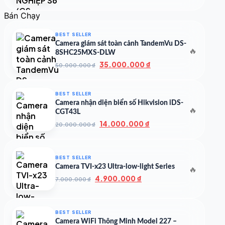
gốc
hiện
là:
tại
Bán Chạy
500.000 ₫.
là:
350.000 ₫.
BEST SELLER
Camera giám sát toàn cảnh TandemVu DS-
🔥
8SHC25MXS-DLW
Giá
Giá
35.000.000
₫
50.000.000
₫
gốc
hiện
là:
tại
50.000.000 ₫.
là:
BEST SELLER
35.000.000 ₫.
Camera nhận diện biển số Hikvision iDS-
🔥
CGT43L
Giá
Giá
14.000.000
₫
20.000.000
₫
gốc
hiện
là:
tại
20.000.000 ₫.
là:
BEST SELLER
14.000.000 ₫.
Camera TVI-x23 Ultra-low-light Series
🔥
Giá
Giá
4.900.000
₫
7.000.000
₫
gốc
hiện
là:
tại
7.000.000 ₫.
là:
BEST SELLER
4.900.000 ₫.
Camera WiFi Thông Minh Model 227 –