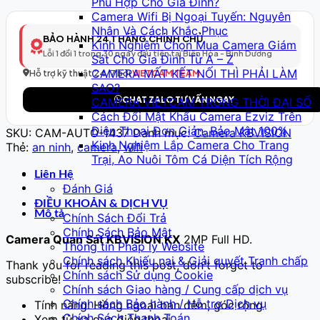
Phù Hợp Cho Gia Đình?
Thông
Camera Wifi Bị Ngoại Tuyến: Nguyên
Minh
Nhân Và Cách Khắc Phục
Model
BẢO HÀNH 24 THÁNG CHÍNH CHỦ
Kinh Nghiệm Chọn Mua Camera Giám
438
Lỗi 1 đổi 1 trong 30 ngày đầu tiên tại Biên Hòa - Bình Dương
Sát Cho Gia Đình Từ A – Z
–
CAMERA MẤT KẾT NỐI THÌ PHẢI LÀM
Full
Hỗ trợ kỹ thuật 24/7 bởi
VIETCAM TEAM
SAO?
HD
CHAT ZALO TƯ VẤN NGAY
CAMERA VIETCAM TRONG THỜI ĐẠI SỐ
số
Cách Đổi Mật Khẩu Camera Ezviz Trên
lượng
Điện Thoại Đơn Giản, Bảo Mật 100%
SKU:
CAM-AUTO-1437
Danh mục:
Camera KBVISION
Kinh Nghiệm Lắp Camera Cho Trang
Thẻ:
an ninh
,
camera
,
wifi
Trại, Ao Nuôi Tôm Cá Diện Tích Rộng
Liên Hệ
Đánh Giá
ĐIỀU KHOẢN & DỊCH VỤ
Mô tả
Chính Sách Đổi Trả
Chính Sách Bảo Mật
Camera Quan Sát KBVISION KX
2MP Full HD.
Thông tin Pháp lý Website
Chính sách Khiếu nại & Giải quyết Tranh chấp
Thank you for reading this post, don't forget to
Chính sách Sử dụng Cookie
subscribe!
Chính sách Giao hàng / Cung cấp dịch vụ
Chính sách Bảo hành / Hỗ trợ Dịch vụ
Tính năng: Hồng ngoại ban đêm, góc rộng
Chính Sách Thanh Toán
Xem từ xa qua điện thoại