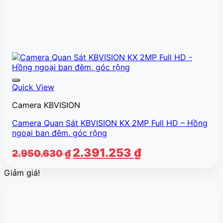
Quick View
Camera KBVISION
Camera Quan Sát KBVISION KX 2MP Full HD – Hồng
ngoại ban đêm, góc rộng
Giá
Giá
2.391.253
₫
2.950.630
₫
gốc
hiện
Giảm giá!
là:
tại
2.950.630 ₫.
là:
2.391.253 ₫.