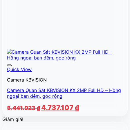
Quick View
Camera KBVISION
Camera Quan Sát KBVISION KX 2MP Full HD – Hồng
ngoại ban đêm, góc rộng
Giá
Giá
4.737.107
₫
5.441.923
₫
gốc
hiện
Giảm giá!
là:
tại
5.441.923 ₫.
là: