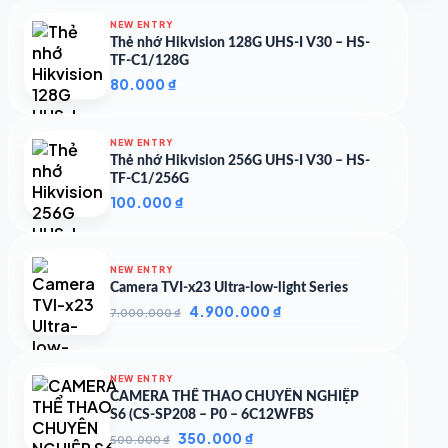
4.997.426 ₫.
là:
NEW ENTRY
4.719.147 ₫.
Thẻ nhớ Hikvision 128G UHS-I V30 – HS-
TF-C1/128G
80.000
₫
NEW ENTRY
Thẻ nhớ Hikvision 256G UHS-I V30 – HS-
TF-C1/256G
100.000
₫
NEW ENTRY
Camera TVI-x23 Ultra-low-light Series
Giá
Giá
4.900.000
₫
7.000.000
₫
gốc
hiện
là:
tại
7.000.000 ₫.
là:
NEW ENTRY
4.900.000 ₫.
CAMERA THỂ THAO CHUYÊN NGHIỆP
S6 (CS-SP208 – P0 – 6C12WFBS
Giá
Giá
350.000
₫
500.000
₫