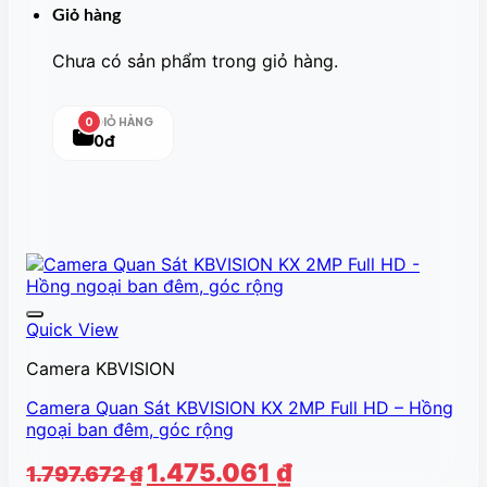
Giỏ hàng
Chưa có sản phẩm trong giỏ hàng.
GIỎ HÀNG
0
0đ
Quick View
Camera KBVISION
Camera Quan Sát KBVISION KX 2MP Full HD – Hồng
ngoại ban đêm, góc rộng
Giá
Giá
1.475.061
₫
1.797.672
₫