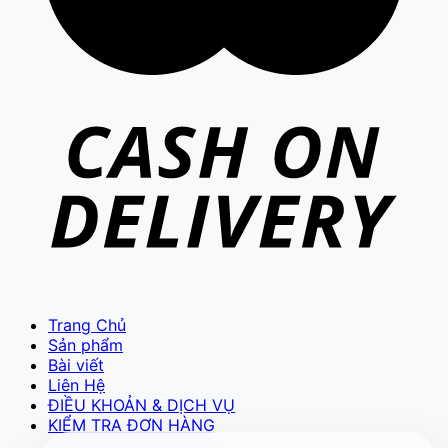
VIETCAM.VN
VC
Đang trực tuyến
Trang Chủ
Báo giá Camera
Tư vấn lắp đặt
Sản phẩm
Hỗ trợ kỹ thuật
Bài viết
Liên Hệ
ĐIỀU KHOẢN & DỊCH VỤ
KIỂM TRA ĐƠN HÀNG