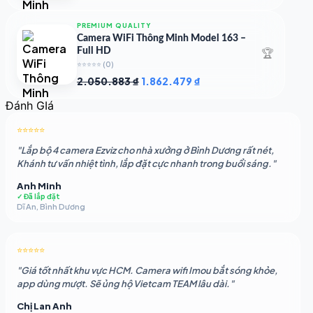
gốc
hiện
là:
tại
PREMIUM QUALITY
1.948.107 ₫.
là:
Camera WiFi Thông Minh Model 163 –
1.541.483 ₫.
🏆
Full HD
⭐⭐⭐⭐⭐
(0)
Giá
Giá
2.050.883
₫
1.862.479
₫
gốc
hiện
Đánh GIá
là:
tại
2.050.883 ₫.
là:
⭐⭐⭐⭐⭐
1.862.479 ₫.
"Lắp bộ 4 camera Ezviz cho nhà xưởng ở Bình Dương rất nét,
Khánh tư vấn nhiệt tình, lắp đặt cực nhanh trong buổi sáng."
Anh Minh
✓ Đã lắp đặt
Dĩ An, Bình Dương
⭐⭐⭐⭐⭐
"Giá tốt nhất khu vực HCM. Camera wifi Imou bắt sóng khỏe,
app dùng mượt. Sẽ ủng hộ Vietcam TEAM lâu dài."
Chị Lan Anh