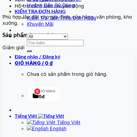
Hướng Dẫn Sử Dụng
Hỗ trợ cảnh báo chuyển động
KIỂM TRA ĐƠN HÀNG
Phù hợp lắp đặt cho gia đình, cửa hàng, văn phòng, kho
Kiểm Tra Tiến Trình Đơn Hàng
xưởng.
Khuyến Mãi
Sản phẩm tương tự
Tìm
Giảm giá!
kiếm:
Đăng nhập / Đăng ký
GIỎ HÀNG /
0
₫
Chưa có sản phẩm trong giỏ hàng.
GIỎ HÀNG
0
0đ
Tiếng Việt
Tiếng Việt
English