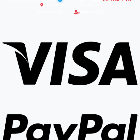
Trụ sở: Bình Dương, Hồ Chí Minh
SSL SECURE
CHÍNH CHỦ