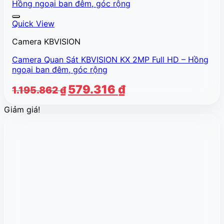
Quick View
Camera KBVISION
Camera Quan Sát KBVISION KX 2MP Full HD – Hồng
ngoại ban đêm, góc rộng
Giá
Giá
579.316
₫
1.195.862
₫
gốc
hiện
Giảm giá!
là:
tại
1.195.862 ₫.
là:
579.316 ₫.