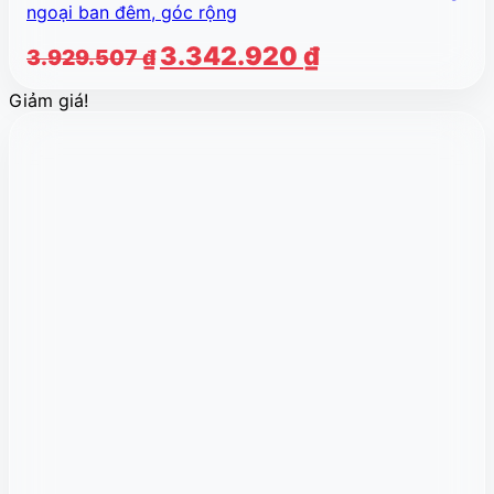
ngoại ban đêm, góc rộng
Giá
Giá
3.342.920
₫
3.929.507
₫
gốc
hiện
Giảm giá!
là:
tại
3.929.507 ₫.
là:
3.342.920 ₫.