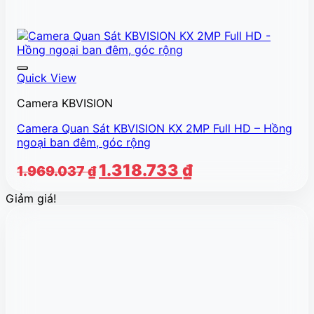
Quick View
Camera KBVISION
Camera Quan Sát KBVISION KX 2MP Full HD – Hồng
ngoại ban đêm, góc rộng
Giá
Giá
1.318.733
₫
1.969.037
₫
gốc
hiện
Giảm giá!
là:
tại
1.969.037 ₫.
là:
1.318.733 ₫.