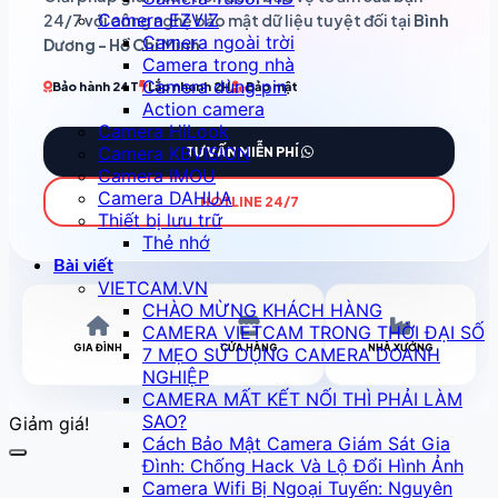
Camera EZVIZ
24/7 với công nghệ bảo mật dữ liệu tuyệt đối tại
Bình
Camera ngoài trời
Dương - Hồ Chí Minh
.
Camera trong nhà
Camera dùng pin
Bảo hành 24T
Lắp nhanh 2H
Bảo mật
Action camera
Camera HiLook
Camera KBVISION
TƯ VẤN MIỄN PHÍ
Camera IMOU
Camera DAHUA
HOTLINE 24/7
Thiết bị lưu trữ
Thẻ nhớ
Bài viết
VIETCAM.VN
CHÀO MỪNG KHÁCH HÀNG
CAMERA VIETCAM TRONG THỜI ĐẠI SỐ
GIA ĐÌNH
CỬA HÀNG
NHÀ XƯỞNG
7 MẸO SỬ DỤNG CAMERA DOANH
NGHIỆP
CAMERA MẤT KẾT NỐI THÌ PHẢI LÀM
SAO?
Giảm giá!
Cách Bảo Mật Camera Giám Sát Gia
Đình: Chống Hack Và Lộ Đổi Hình Ảnh
Camera Wifi Bị Ngoại Tuyến: Nguyên