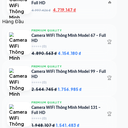
🔥
Full HD
Giá
Giá
4.719.147
₫
4.997.426
₫
gốc
hiện
là:
tại
Hàng Đầu
4.997.426 ₫.
là:
4.719.147 ₫.
PREMIUM QUALITY
Camera WiFi Thông Minh Model 67 – Full
🏆
HD
⭐⭐⭐⭐⭐
(0)
Giá
Giá
4.890.563
₫
4.154.180
₫
gốc
hiện
là:
tại
PREMIUM QUALITY
4.890.563 ₫.
là:
Camera WiFi Thông Minh Model 99 – Full
4.154.180 ₫.
🏆
HD
⭐⭐⭐⭐⭐
(0)
Giá
Giá
2.544.745
₫
1.756.985
₫
gốc
hiện
là:
tại
PREMIUM QUALITY
2.544.745 ₫.
là:
Camera WiFi Thông Minh Model 131 –
1.756.985 ₫.
🏆
Full HD
⭐⭐⭐⭐⭐
(0)
Giá
Giá
1.948.107
₫
1.541.483
₫