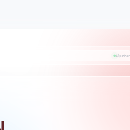
Lắp nhan
N