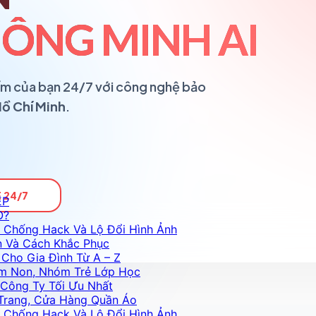
ÔNG MINH AI
ổ ấm của bạn 24/7 với công nghệ bảo
Hồ Chí Minh
.
 24/7
ỆP
O?
 Chống Hack Và Lộ Đổi Hình Ảnh
n Và Cách Khắc Phục
Cho Gia Đình Từ A – Z
m Non, Nhóm Trẻ Lớp Học
Công Ty Tối Ưu Nhất
Trang, Cửa Hàng Quần Áo
 Chống Hack Và Lộ Đổi Hình Ảnh