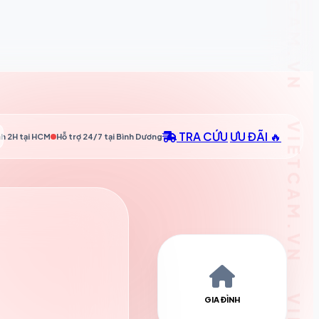
TRA CỨU
ƯU ĐÃI 🔥
h 2H tại
HCM
Hỗ trợ 24/7 tại
Bình Dương
GIA ĐÌNH