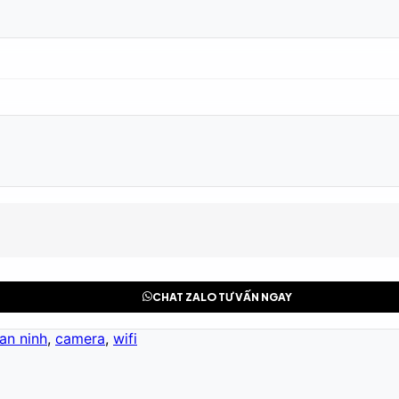
CHAT ZALO TƯ VẤN NGAY
an ninh
,
camera
,
wifi