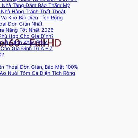
Và Nhà Tầng Đảm Bảo Thẩm Mỹ
 Nhà Hàng Tránh Thất Thoát
Và Kho Bãi Diện Tích Rộng
oại Đơn Giản Nhất
ưa Nắng Tốt Nhất 2026
Phù Hợp Cho Gia Đình?
 60 – Full HD
n Và Cách Khắc Phục
Cho Gia Đình Từ A – Z
O?
ện Thoại Đơn Giản, Bảo Mật 100%
 Ao Nuôi Tôm Cá Diện Tích Rộng