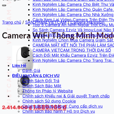
Kinh Nghiệm Lắp Camera Cho Biệt Thự 
Kinh Nghiệm Lắp Camera Cho Quán Cafe,
Kinh Nghiệm Lắp Camera Cho Nhà Xưởng 
Cách Xem Lại Video Camera Trên Điện Th
Trang chủ
/
SẢN PHẨM VIETCAM
/
Camera Hikvision
Top 5 Camera An Ninh Ngoài Trời Chịu M
So Sánh Camera Ezviz Và Imou:Loại Nào 
Camera WiFi Thông Minh Model
Camera Wifi Bị Ngoại Tuyến: Nguyên Nhâ
Kinh Nghiệm Chọn Mua Camera Giám Sát 
CAMERA MẤT KẾT NỐI THÌ PHẢI LÀM SA
CAMERA VIETCAM TRONG THỜI ĐẠI SỐ
Cách Đổi Mật Khẩu Camera Ezviz Trên Đi
Kinh Nghiệm Lắp Camera Cho Trang Trại,
Liên Hệ
Đánh Giá
ĐIỀU KHOẢN & DỊCH VỤ
Chính Sách Đổi Trả
Chính Sách Bảo Mật
Thông tin Pháp lý Website
Chính sách Khiếu nại & Giải quyết Tranh chấp
Chính sách Sử dụng Cookie
Giá
Giá
1.889.165
₫
Chính sách Giao hàng / Cung cấp dịch vụ
2.414.900
₫
Chính sách Bảo hành / Hỗ trợ Dịch vụ
gốc
hiện