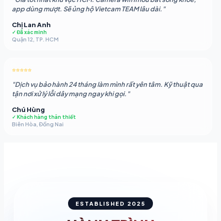
app dùng mượt. Sẽ ủng hộ Vietcam TEAM lâu dài."
Chị Lan Anh
✓ Đã xác minh
Quận 12, TP. HCM
⭐⭐⭐⭐⭐
"Dịch vụ bảo hành 24 tháng làm mình rất yên tâm. Kỹ thuật qua
tận nơi xử lý lỗi dây mạng ngay khi gọi."
Chú Hùng
✓ Khách hàng thân thiết
Biên Hòa, Đồng Nai
ESTABLISHED 2025