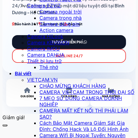
Camera EZVIZ
24/7 với công nghệ bảo mật dữ liệu tuyệt đối tại
Bình
Camera ngoài trời
Dương - Hồ Chí Minh
.
Camera trong nhà
Camera dùng pin
Bảo hành 24T
Lắp nhanh 2H
Bảo mật
Action camera
Camera HiLook
Camera KBVISION
TƯ VẤN MIỄN PHÍ
Camera IMOU
Camera DAHUA
HOTLINE 24/7
Thiết bị lưu trữ
Thẻ nhớ
Bài viết
VIETCAM.VN
CHÀO MỪNG KHÁCH HÀNG
CAMERA VIETCAM TRONG THỜI ĐẠI SỐ
GIA ĐÌNH
CỬA HÀNG
NHÀ XƯỞNG
7 MẸO SỬ DỤNG CAMERA DOANH
NGHIỆP
CAMERA MẤT KẾT NỐI THÌ PHẢI LÀM
SAO?
Giảm giá!
Cách Bảo Mật Camera Giám Sát Gia
Đình: Chống Hack Và Lộ Đổi Hình Ảnh
Camera Wifi Bị Ngoại Tuyến: Nguyên