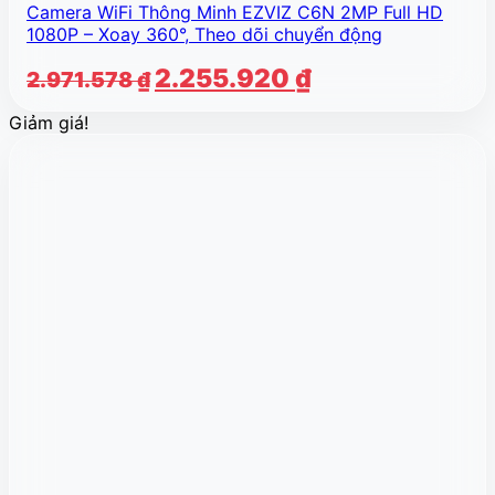
Camera WiFi Thông Minh EZVIZ C6N 2MP Full HD
1080P – Xoay 360°, Theo dõi chuyển động
Giá
Giá
2.255.920
₫
2.971.578
₫
gốc
hiện
Giảm giá!
là:
tại
2.971.578 ₫.
là:
2.255.920 ₫.