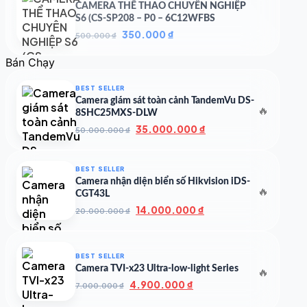
CAMERA THỂ THAO CHUYÊN NGHIỆP
S6 (CS-SP208 – P0 – 6C12WFBS
Giá
Giá
350.000
₫
500.000
₫
gốc
hiện
là:
tại
Bán Chạy
500.000 ₫.
là:
350.000 ₫.
BEST SELLER
Camera giám sát toàn cảnh TandemVu DS-
🔥
8SHC25MXS-DLW
Giá
Giá
35.000.000
₫
50.000.000
₫
gốc
hiện
là:
tại
50.000.000 ₫.
là:
BEST SELLER
35.000.000 ₫.
Camera nhận diện biển số Hikvision iDS-
🔥
CGT43L
Giá
Giá
14.000.000
₫
20.000.000
₫
gốc
hiện
là:
tại
20.000.000 ₫.
là:
BEST SELLER
14.000.000 ₫.
Camera TVI-x23 Ultra-low-light Series
🔥
Giá
Giá
4.900.000
₫
7.000.000
₫
gốc
hiện