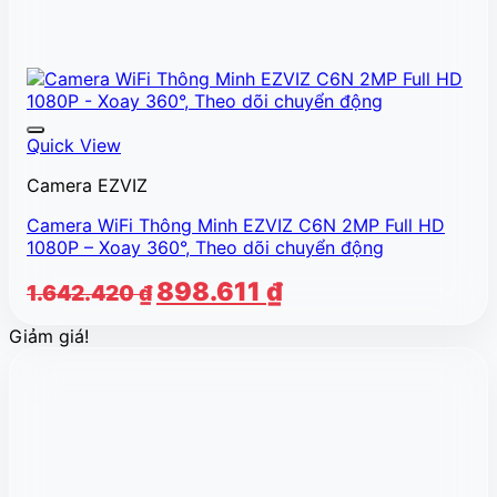
Quick View
Camera EZVIZ
Camera WiFi Thông Minh EZVIZ C6N 2MP Full HD
1080P – Xoay 360°, Theo dõi chuyển động
Giá
Giá
898.611
₫
1.642.420
₫
gốc
hiện
Giảm giá!
là:
tại
1.642.420 ₫.
là:
898.611 ₫.