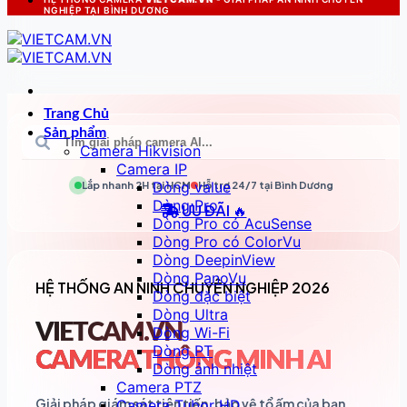
NGHIỆP TẠI BÌNH DƯƠNG
Trang Chủ
Sản phẩm
Camera Hikvision
Camera IP
Dòng value
Lắp nhanh 2H tại
HCM
Hỗ trợ 24/7 tại
Bình Dương
Dòng Pro
ƯU ĐÃI 🔥
Dòng Pro có AcuSense
Dòng Pro có ColorVu
Dòng DeepinView
Dòng PanoVu
HỆ THỐNG AN NINH CHUYÊN NGHIỆP 2026
Dòng đặc biệt
Dòng Ultra
VIETCAM.VN
Dòng Wi-Fi
Dòng PT
CAMERA THÔNG MINH AI
Dòng ảnh nhiệt
Camera PTZ
Giải pháp giám sát tiên tiến, bảo vệ tổ ấm của bạn
Camera Tubor HD