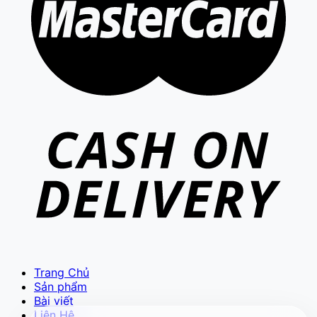
VIETCAM.VN
VC
Đang trực tuyến
Báo giá Camera
Tư vấn lắp đặt
Hỗ trợ kỹ thuật
Trang Chủ
Sản phẩm
Bài viết
Liên Hệ