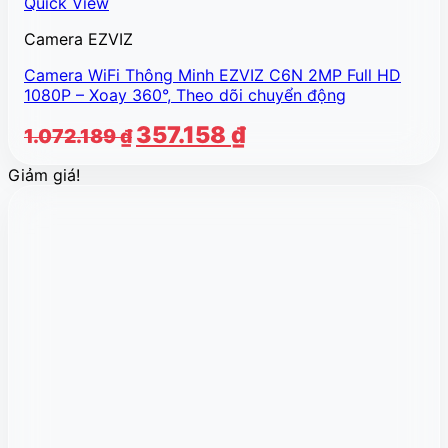
Quick View
Camera EZVIZ
Camera WiFi Thông Minh EZVIZ C6N 2MP Full HD
1080P – Xoay 360°, Theo dõi chuyển động
Giá
Giá
357.158
₫
1.072.189
₫
gốc
hiện
Giảm giá!
là:
tại
1.072.189 ₫.
là:
357.158 ₫.