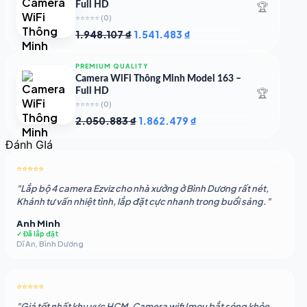
🏆
Full HD
⭐⭐⭐⭐⭐
(0)
Giá
Giá
1.948.107
₫
1.541.483
₫
gốc
hiện
là:
tại
PREMIUM QUALITY
1.948.107 ₫.
là:
Camera WiFi Thông Minh Model 163 –
1.541.483 ₫.
🏆
Full HD
⭐⭐⭐⭐⭐
(0)
Giá
Giá
2.050.883
₫
1.862.479
₫
gốc
hiện
Đánh GIá
là:
tại
2.050.883 ₫.
là:
⭐⭐⭐⭐⭐
1.862.479 ₫.
"Lắp bộ 4 camera Ezviz cho nhà xưởng ở Bình Dương rất nét,
Khánh tư vấn nhiệt tình, lắp đặt cực nhanh trong buổi sáng."
Anh Minh
✓ Đã lắp đặt
Dĩ An, Bình Dương
⭐⭐⭐⭐⭐
"Giá tốt nhất khu vực HCM. Camera wifi Imou bắt sóng khỏe,