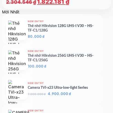
Giá
Giá
1.822.181
₫
2.304.546
₫
gốc
hiện
Mới Nhất
là:
tại
2.304.546 ₫.
là:
NEW ENTRY
1.822.181 ₫.
Thẻ nhớ Hikvision 128G UHS-I V30 – HS-
TF-C1/128G
80.000
₫
NEW ENTRY
Thẻ nhớ Hikvision 256G UHS-I V30 – HS-
TF-C1/256G
100.000
₫
NEW ENTRY
Camera TVI-x23 Ultra-low-light Series
Giá
Giá
4.900.000
₫
7.000.000
₫
gốc
hiện
là:
tại
7.000.000 ₫.
là:
NEW ENTRY
4.900.000 ₫.