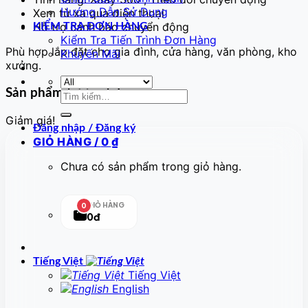
Hướng Dẫn Sử Dụng
Xem từ xa qua điện thoại
Hỗ trợ cảnh báo chuyển động
KIỂM TRA ĐƠN HÀNG
Kiểm Tra Tiến Trình Đơn Hàng
Phù hợp lắp đặt cho gia đình, cửa hàng, văn phòng, kho
Khuyến Mãi
xưởng.
Sản phẩm tương tự
Tìm
kiếm:
Giảm giá!
Đăng nhập / Đăng ký
GIỎ HÀNG /
0
₫
Chưa có sản phẩm trong giỏ hàng.
GIỎ HÀNG
0
0đ
Tiếng Việt
Tiếng Việt
English