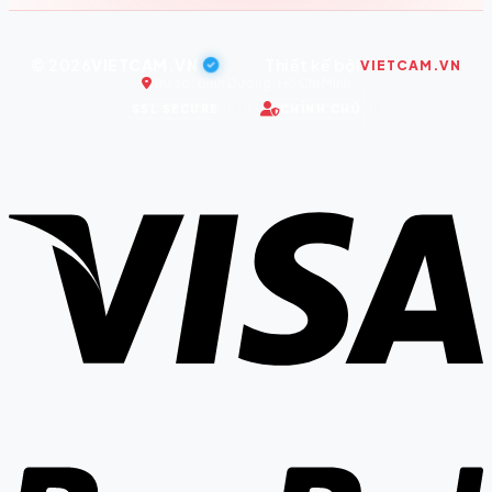
© 2026
VIETCAM.VN
|
Thiết kế bởi
VIETCAM.VN
Trụ sở: Bình Dương, Hồ Chí Minh
SSL SECURE
CHÍNH CHỦ