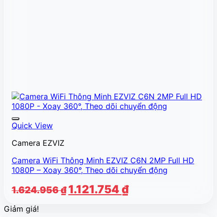
Quick View
Camera EZVIZ
Camera WiFi Thông Minh EZVIZ C6N 2MP Full HD
1080P – Xoay 360°, Theo dõi chuyển động
Giá
Giá
1.121.754
₫
1.624.956
₫
gốc
hiện
Giảm giá!
là:
tại