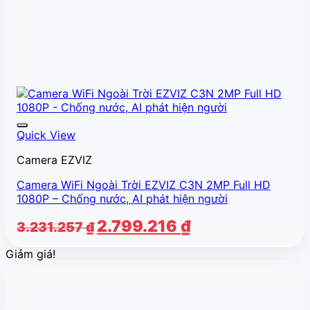
Quick View
Camera EZVIZ
Camera WiFi Ngoài Trời EZVIZ C3N 2MP Full HD
1080P – Chống nước, AI phát hiện người
Giá
Giá
2.799.216
₫
3.231.257
₫
gốc
hiện
Giảm giá!
là:
tại
3.231.257 ₫.
là:
2.799.216 ₫.