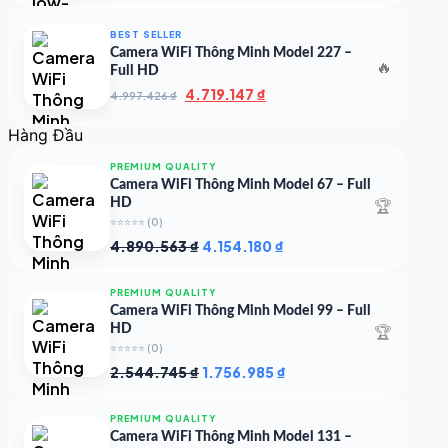
là:
tại
7.000.000 ₫.
là:
BEST SELLER
4.900.000 ₫.
Camera WiFi Thông Minh Model 227 –
🔥
Full HD
Giá
Giá
4.719.147
₫
4.997.426
₫
gốc
hiện
là:
tại
Hàng Đầu
4.997.426 ₫.
là:
4.719.147 ₫.
PREMIUM QUALITY
Camera WiFi Thông Minh Model 67 – Full
🏆
HD
⭐⭐⭐⭐⭐
(0)
Giá
Giá
4.890.563
₫
4.154.180
₫
gốc
hiện
là:
tại
PREMIUM QUALITY
4.890.563 ₫.
là:
Camera WiFi Thông Minh Model 99 – Full
4.154.180 ₫.
🏆
HD
⭐⭐⭐⭐⭐
(0)
Giá
Giá
2.544.745
₫
1.756.985
₫
gốc
hiện
là:
tại
PREMIUM QUALITY
2.544.745 ₫.
là:
Camera WiFi Thông Minh Model 131 –
1.756.985 ₫.