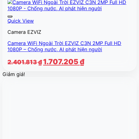
Quick View
Camera EZVIZ
Camera WiFi Ngoài Trời EZVIZ C3N 2MP Full HD
1080P – Chống nước, AI phát hiện người
Giá
Giá
1.707.205
₫
2.401.813
₫
gốc
hiện
Giảm giá!
là:
tại
2.401.813 ₫.
là:
1.707.205 ₫.