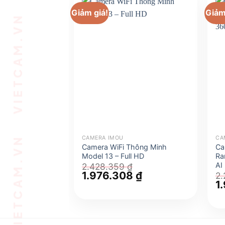
VIETCAM.VN VIETCAM.VN VIETCAM.VN VIETCAM.VN VIETCAM.VN VIETCAM.VN
Giảm giá!
Giảm
CAMERA IMOU
CA
Camera WiFi Thông Minh
Ca
Model 13 – Full HD
Ra
AI
2.428.359
₫
Giá
1.976.308
₫
Giá
2
gốc
hiện
Gi
1
là:
tại
g
2.428.359 ₫.
là:
là
1.976.308 ₫.
2.