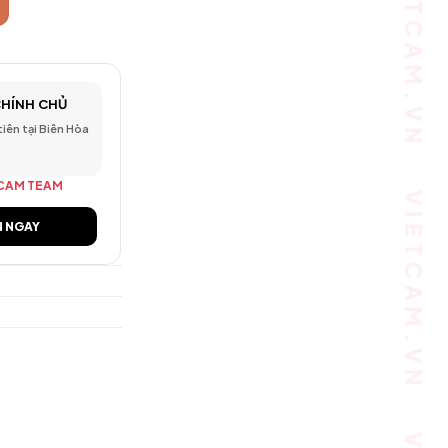
CHÍNH CHỦ
 tiên tại Biên Hòa
CAM TEAM
N NGAY