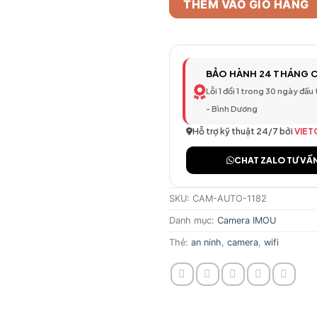
THÊM VÀO GIỎ HÀNG
BẢO HÀNH 24 THÁNG 
Lỗi 1 đổi 1 trong 30 ngày đầu
- Bình Dương
Hỗ trợ kỹ thuật 24/7 bởi
VIET
CHAT ZALO TƯ VẤ
SKU:
CAM-AUTO-1182
Danh mục:
Camera IMOU
Thẻ:
an ninh
,
camera
,
wifi