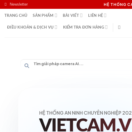
Skip
Newsletter
HỆ THỐNG 
to
TRANG CHỦ
SẢN PHẨM
BÀI VIẾT
LIÊN HỆ
content
ĐIỀU KHOẢN & DỊCH VỤ
KIỂM TRA ĐƠN HÀNG
HỆ THỐNG AN NINH CHUYÊN NGHIỆP 202
VIETCAM.