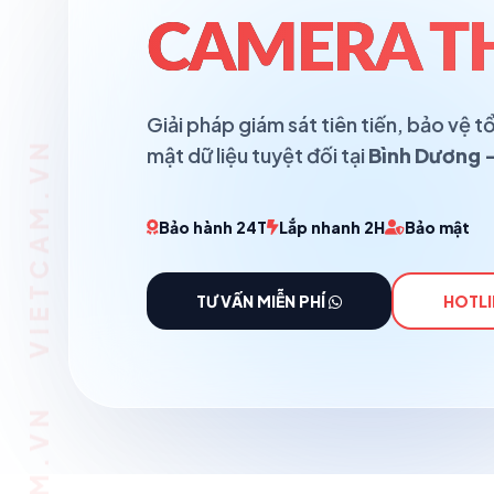
CAMERA T
Giải pháp giám sát tiên tiến, bảo vệ
mật dữ liệu tuyệt đối tại
Bình Dương -
Bảo hành 24T
Lắp nhanh 2H
Bảo mật
TƯ VẤN MIỄN PHÍ
HOTLI