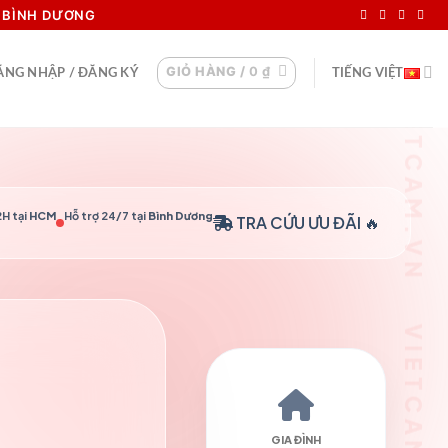
I BÌNH DƯƠNG
GIỎ HÀNG /
0
₫
ĂNG NHẬP / ĐĂNG KÝ
TIẾNG VIỆT
H tại
HCM
Hỗ trợ 24/7 tại
Bình Dương
TRA CỨU
ƯU ĐÃI 🔥
GIA ĐÌNH