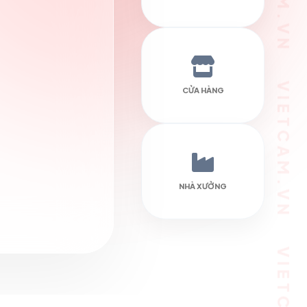
VIETCAM.VN VIETCAM.VN VIETCAM.VN VIETCAM.VN VIETCAM.VN VIETCAM.VN
CỬA HÀNG
NHÀ XƯỞNG