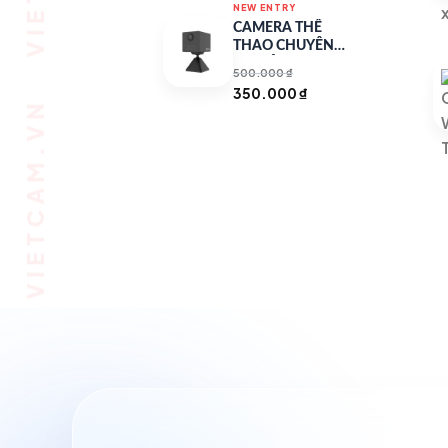
là:
tại
NEW ENTRY
7.000.000 ₫.
là:
CAMERA THỂ
4.900.000 ₫.
THAO CHUYÊN
NGHIỆP S6 (CS-
500.000
₫
SP208 – P0 –
Giá
Giá
350.000
₫
6C12WFBS
gốc
hiện
là:
tại
500.000 ₫.
là:
350.000 ₫.