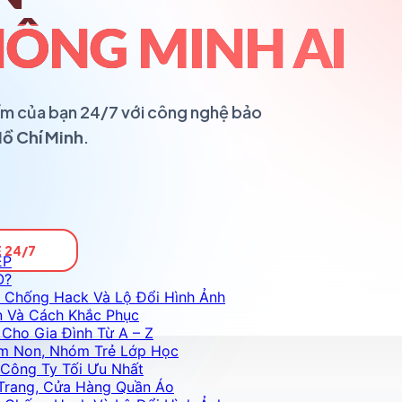
ÔNG MINH AI
ổ ấm của bạn 24/7 với công nghệ bảo
Hồ Chí Minh
.
 24/7
ỆP
O?
 Chống Hack Và Lộ Đổi Hình Ảnh
n Và Cách Khắc Phục
Cho Gia Đình Từ A – Z
m Non, Nhóm Trẻ Lớp Học
Công Ty Tối Ưu Nhất
Trang, Cửa Hàng Quần Áo