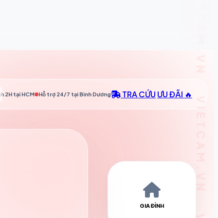
TRA CỨU
ƯU ĐÃI 🔥
h 2H tại
HCM
Hỗ trợ 24/7 tại
Bình Dương
GIA ĐÌNH