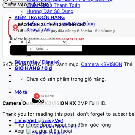
VIETCAM.VN VIETCAM.VN VIETCAM.VN VIETCAM.VN VIETCAM.VN VIETCAM.VN
WiFi
Chính Sách Thanh Toán
THÊM VÀO GIỎ HÀNG
Thông
Hướng Dẫn Sử Dụng
Minh
KIỂM TRA ĐƠN HÀNG
Model
Kiểm Tra Tiến Trình Đơn Hàng
BẢO HÀNH 24 THÁNG CHÍNH CHỦ
186
Khuyến Mãi
Lỗi 1 đổi 1 trong 30 ngày đầu tiên tại Biên Hòa - Bình Dương
–
Full
Hỗ trợ kỹ thuật 24/7 bởi
VIETCAM TEAM
HD
Tìm
số
kiếm:
lượng
Đăng nhập / Đăng ký
SKU:
CAM-AUTO-1185
Danh mục:
Camera KBVISION
Thẻ:
GIỎ HÀNG /
0
₫
Chưa có sản phẩm trong giỏ hàng.
Mô tả
GIỎ HÀNG
0
0đ
Camera Quan Sát KBVISION KX
2MP Full HD.
Thank you for reading this post, don't forget to subscribe
Tiếng Việt
Tính năng: Hồng ngoại ban đêm, góc rộng
Tiếng Việt
Xem từ xa qua điện thoại
English