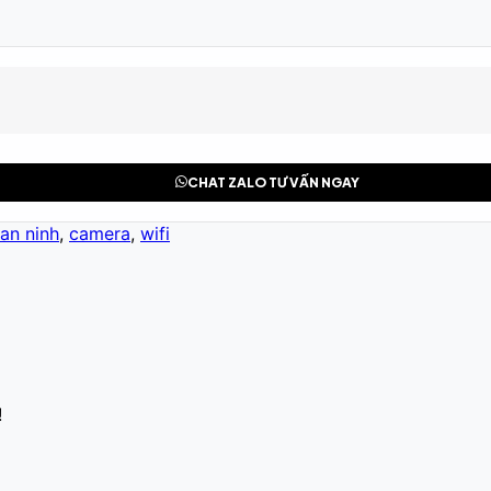
CHAT ZALO TƯ VẤN NGAY
an ninh
,
camera
,
wifi
!