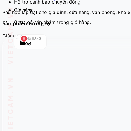
Hỗ trợ cảnh báo chuyển động
Giỏ hàng
Phù hợp lắp đặt cho gia đình, cửa hàng, văn phòng, kho 
Chưa có sản phẩm trong giỏ hàng.
Sản phẩm tương tự
Giảm giá!
GIỎ HÀNG
0
0đ