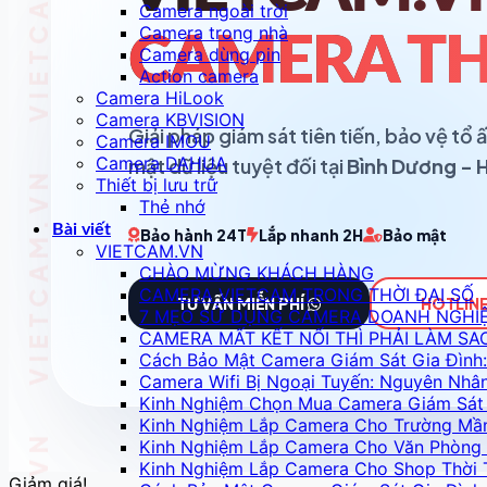
Camera ngoài trời
Camera trong nhà
CAMERA TH
Camera dùng pin
Action camera
Camera HiLook
Camera KBVISION
Giải pháp giám sát tiên tiến, bảo vệ t
Camera IMOU
Camera DAHUA
mật dữ liệu tuyệt đối tại
Bình Dương - 
Thiết bị lưu trữ
Thẻ nhớ
Bài viết
Bảo hành 24T
Lắp nhanh 2H
Bảo mật
VIETCAM.VN
CHÀO MỪNG KHÁCH HÀNG
CAMERA VIETCAM TRONG THỜI ĐẠI SỐ
TƯ VẤN MIỄN PHÍ
HOTLINE
7 MẸO SỬ DỤNG CAMERA DOANH NGHI
CAMERA MẤT KẾT NỐI THÌ PHẢI LÀM SA
Cách Bảo Mật Camera Giám Sát Gia Đình:
Camera Wifi Bị Ngoại Tuyến: Nguyên Nhâ
Kinh Nghiệm Chọn Mua Camera Giám Sát 
Kinh Nghiệm Lắp Camera Cho Trường Mầ
Kinh Nghiệm Lắp Camera Cho Văn Phòng 
Kinh Nghiệm Lắp Camera Cho Shop Thời 
Giảm giá!