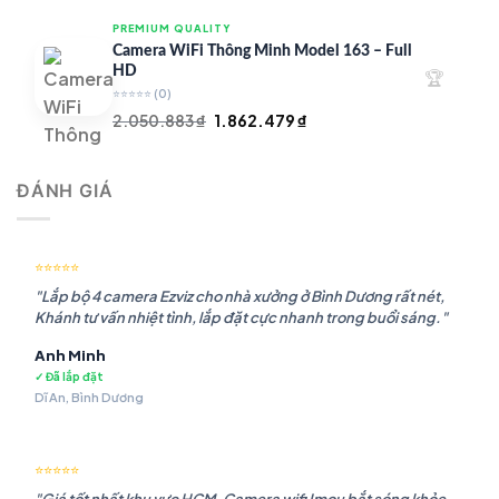
là:
tại
PREMIUM QUALITY
1.948.107 ₫.
là:
Camera WiFi Thông Minh Model 163 – Full
1.541.483 ₫.
HD
🏆
⭐⭐⭐⭐⭐
(0)
Giá
Giá
2.050.883
₫
1.862.479
₫
gốc
hiện
là:
tại
ĐÁNH GIÁ
2.050.883 ₫.
là:
1.862.479 ₫.
⭐⭐⭐⭐⭐
"Lắp bộ 4 camera Ezviz cho nhà xưởng ở Bình Dương rất nét,
Khánh tư vấn nhiệt tình, lắp đặt cực nhanh trong buổi sáng."
Anh Minh
✓ Đã lắp đặt
Dĩ An, Bình Dương
⭐⭐⭐⭐⭐