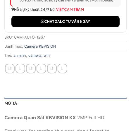
Lỗi 1 đổi 1 trong 30 ngày đầu tiên tại Biên Hòa - Bình Dương
Hỗ trợ kỹ thuật 24/7 bởi
VIETCAM TEAM
CHAT ZALO TƯ VẤN NGAY
SKU:
CAM-AUTO-1267
Danh mục:
Camera KBVISION
Thẻ:
an ninh
,
camera
,
wifi
MÔ TẢ
Camera Quan Sát KBVISION KX
2MP Full HD.
Thank you for reading this post, don't forget to