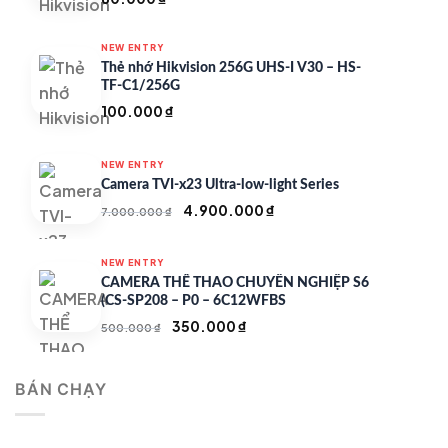
NEW ENTRY
Thẻ nhớ Hikvision 256G UHS-I V30 – HS-
TF-C1/256G
100.000
₫
NEW ENTRY
Camera TVI-x23 Ultra-low-light Series
Giá
Giá
4.900.000
₫
7.000.000
₫
gốc
hiện
là:
tại
NEW ENTRY
7.000.000 ₫.
là:
CAMERA THỂ THAO CHUYÊN NGHIỆP S6
4.900.000 ₫.
(CS-SP208 – P0 – 6C12WFBS
Giá
Giá
350.000
₫
500.000
₫
gốc
hiện
là:
tại
BÁN CHẠY
500.000 ₫.
là:
350.000 ₫.