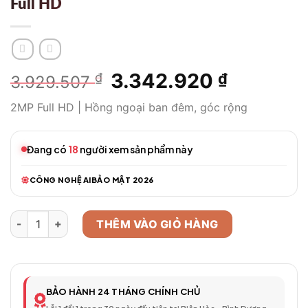
Full HD
Giá
3.342.920
Giá
₫
₫
3.929.507
gốc
hiện
2MP Full HD | Hồng ngoại ban đêm, góc rộng
là:
tại
3.929.507 ₫.
là:
3.342.92
Đang có
18
người xem sản phẩm này
CÔNG NGHỆ AI
BẢO MẬT 2026
Camera WiFi Thông Minh Model 268 – Full HD số lượng
THÊM VÀO GIỎ HÀNG
BẢO HÀNH 24 THÁNG CHÍNH CHỦ