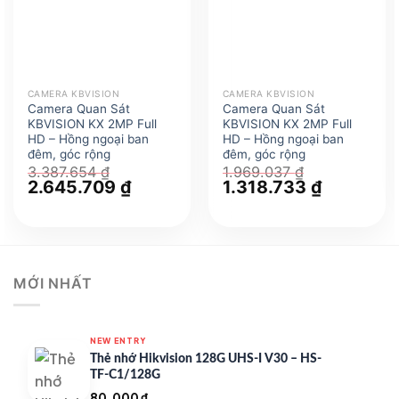
CAMERA KBVISION
CAMERA KBVISION
Camera Quan Sát
Camera Quan Sát
KBVISION KX 2MP Full
KBVISION KX 2MP Full
HD – Hồng ngoại ban
HD – Hồng ngoại ban
đêm, góc rộng
đêm, góc rộng
3.387.654
₫
1.969.037
₫
Giá
2.645.709
₫
Giá
Giá
1.318.733
₫
Giá
gốc
hiện
gốc
hiện
là:
tại
là:
tại
3.387.654 ₫.
là:
1.969.037 ₫.
là:
2.645.709 ₫.
1.318.733 
MỚI NHẤT
NEW ENTRY
Thẻ nhớ Hikvision 128G UHS-I V30 – HS-
TF-C1/128G
80.000
₫