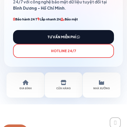
24/7 với công nghệ bảo mật dữ liệu tuyệt đối tại
Bình Dương - Hồ Chí Minh
.
Bảo hành 24T
Lắp nhanh 2H
Bảo mật
TƯ VẤN MIỄN PHÍ
HOTLINE 24/7
GIA ĐÌNH
CỬA HÀNG
NHÀ XƯỞNG