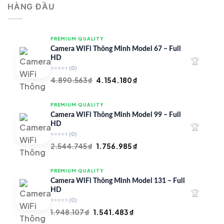
HÀNG ĐẦU
4.997.426 ₫.
là:
4.719.147 ₫.
PREMIUM QUALITY
Camera WiFi Thông Minh Model 67 – Full
HD
🏆
⭐⭐⭐⭐⭐
(0)
Giá
Giá
4.890.563
₫
4.154.180
₫
gốc
hiện
là:
tại
PREMIUM QUALITY
4.890.563 ₫.
là:
Camera WiFi Thông Minh Model 99 – Full
4.154.180 ₫.
HD
🏆
⭐⭐⭐⭐⭐
(0)
Giá
Giá
2.544.745
₫
1.756.985
₫
gốc
hiện
là:
tại
PREMIUM QUALITY
2.544.745 ₫.
là:
Camera WiFi Thông Minh Model 131 – Full
1.756.985 ₫.
HD
🏆
⭐⭐⭐⭐⭐
(0)
Giá
Giá
1.948.107
₫
1.541.483
₫
gốc
hiện