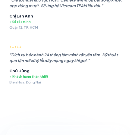
"Giá tốt nhất khu vực HCM. Camera wifi Imou bắt sóng khỏe,
app dùng mượt. Sẽ ủng hộ Vietcam TEAM lâu dài."
Chị Lan Anh
✓ Đã xác minh
Quận 12, TP. HCM
⭐⭐⭐⭐⭐
"Dịch vụ bảo hành 24 tháng làm mình rất yên tâm. Kỹ thuật
qua tận nơi xử lý lỗi dây mạng ngay khi gọi."
Chú Hùng
✓ Khách hàng thân thiết
Biên Hòa, Đồng Nai