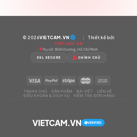
© 2026
VIETCAM.VN
|
Thiết kế bởi
VIETCAM.VN
Trụ sở: Bình Dương, Hồ Chí Minh
SSL SECURE
CHÍNH CHỦ
TRANG CHỦ
SẢN PHẨM
BÀI VIẾT
LIÊN HỆ
ĐIỀU KHOẢN & DỊCH VỤ
KIỂM TRA ĐƠN HÀNG
VIETCAM.VN
VERIFIED