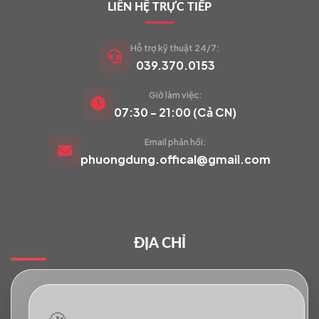
LIÊN HỆ TRỰC TIẾP
Hỗ trợ kỹ thuật 24/7:
039.370.0153
Giờ làm việc:
VIETCAM.VN
07:30 - 21:00 (Cả CN)
VC
Đang trực tuyến
Email phản hồi:
phuongdung.offical@gmail.com
Báo giá Camera
Tư vấn lắp đặt
ĐỊA CHỈ
Hỗ trợ kỹ thuật