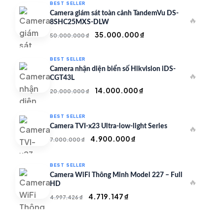
BEST SELLER
Camera giám sát toàn cảnh TandemVu DS-
🔥
8SHC25MXS-DLW
Giá
Giá
35.000.000
₫
50.000.000
₫
gốc
hiện
là:
tại
BEST SELLER
50.000.000 ₫.
là:
Camera nhận diện biển số Hikvision iDS-
🔥
35.000.000 ₫.
CGT43L
Giá
Giá
14.000.000
₫
20.000.000
₫
gốc
hiện
là:
tại
BEST SELLER
20.000.000 ₫.
là:
Camera TVI-x23 Ultra-low-light Series
🔥
14.000.000 ₫.
Giá
Giá
4.900.000
₫
7.000.000
₫
gốc
hiện
là:
tại
BEST SELLER
7.000.000 ₫.
là:
Camera WiFi Thông Minh Model 227 – Full
🔥
4.900.000 ₫.
HD
Giá
Giá
4.719.147
₫
4.997.426
₫
gốc
hiện
là:
tại