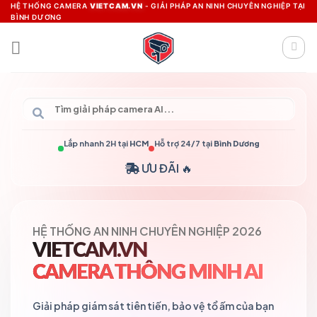
Skip
HỆ THỐNG CAMERA
VIETCAM.VN
- GIẢI PHÁP AN NINH CHUYÊN NGHIỆP TẠI
BÌNH DƯƠNG
to
content
Lắp nhanh 2H tại
HCM
Hỗ trợ 24/7 tại
Bình Dương
ƯU ĐÃI 🔥
HỆ THỐNG AN NINH CHUYÊN NGHIỆP 2026
VIETCAM.VN
CAMERA THÔNG MINH AI
Giải pháp giám sát tiên tiến, bảo vệ tổ ấm của bạn