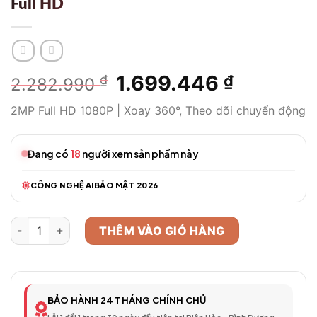
Full HD
Giá
1.699.446
Giá
₫
₫
2.282.990
gốc
hiện
2MP Full HD 1080P | Xoay 360°, Theo dõi chuyển động
là:
tại
2.282.990 ₫.
là:
1.699.446
Đang có
18
người xem sản phẩm này
CÔNG NGHỆ AI
BẢO MẬT 2026
Camera WiFi Thông Minh Model 324 – Full HD số lượng
THÊM VÀO GIỎ HÀNG
BẢO HÀNH 24 THÁNG CHÍNH CHỦ