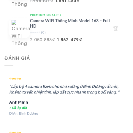
Giá
Giá
1.948.107
₫
1.541.483
₫
gốc
hiện
là:
tại
PREMIUM QUALITY
1.948.107 ₫.
là:
Camera WiFi Thông Minh Model 163 – Full
1.541.483 ₫.
HD
🏆
⭐⭐⭐⭐⭐
(0)
Giá
Giá
2.050.883
₫
1.862.479
₫
gốc
hiện
là:
tại
ĐÁNH GIÁ
2.050.883 ₫.
là:
1.862.479 ₫.
⭐⭐⭐⭐⭐
"Lắp bộ 4 camera Ezviz cho nhà xưởng ở Bình Dương rất nét,
Khánh tư vấn nhiệt tình, lắp đặt cực nhanh trong buổi sáng."
Anh Minh
✓ Đã lắp đặt
Dĩ An, Bình Dương
⭐⭐⭐⭐⭐