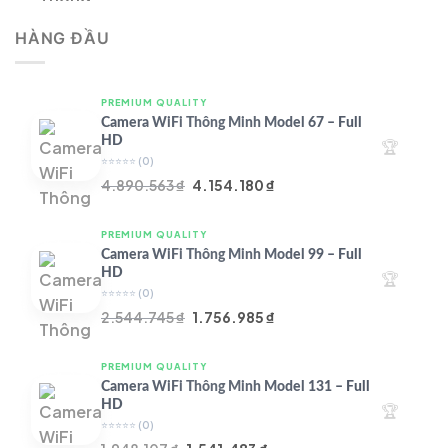
là:
tại
HÀNG ĐẦU
4.997.426 ₫.
là:
4.719.147 ₫.
PREMIUM QUALITY
Camera WiFi Thông Minh Model 67 – Full
HD
🏆
⭐⭐⭐⭐⭐
(0)
Giá
Giá
4.890.563
₫
4.154.180
₫
gốc
hiện
là:
tại
PREMIUM QUALITY
4.890.563 ₫.
là:
Camera WiFi Thông Minh Model 99 – Full
4.154.180 ₫.
HD
🏆
⭐⭐⭐⭐⭐
(0)
Giá
Giá
2.544.745
₫
1.756.985
₫
gốc
hiện
là:
tại
PREMIUM QUALITY
2.544.745 ₫.
là:
Camera WiFi Thông Minh Model 131 – Full
1.756.985 ₫.
HD
🏆
⭐⭐⭐⭐⭐
(0)