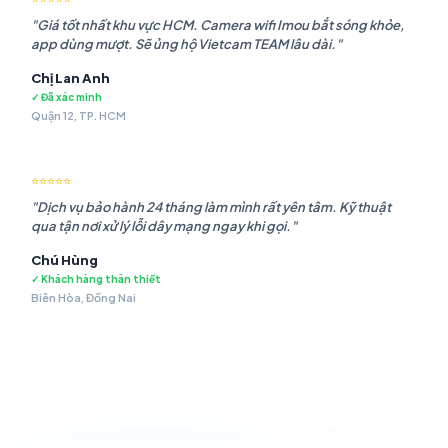
"Giá tốt nhất khu vực HCM. Camera wifi Imou bắt sóng khỏe,
app dùng mượt. Sẽ ủng hộ Vietcam TEAM lâu dài."
Chị Lan Anh
✓ Đã xác minh
Quận 12, TP. HCM
⭐⭐⭐⭐⭐
"Dịch vụ bảo hành 24 tháng làm mình rất yên tâm. Kỹ thuật
qua tận nơi xử lý lỗi dây mạng ngay khi gọi."
Chú Hùng
✓ Khách hàng thân thiết
Biên Hòa, Đồng Nai