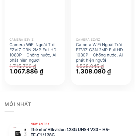
CAMERA EZVIZ
CAMERA EZVIZ
Camera WiFi Ngoài Trời
Camera WiFi Ngoài Trời
EZVIZ C3N 2MP Full HD
EZVIZ C3N 2MP Full HD
1080P – Chống nước, AI
1080P – Chống nước, AI
phát hiện người
phát hiện người
1.715.700
₫
1.538.045
₫
Giá
1.067.886
₫
Giá
Giá
1.308.080
₫
Giá
gốc
hiện
gốc
hiện
là:
tại
là:
tại
1.715.700 ₫.
là:
1.538.045 ₫.
là:
1.067.886 ₫.
1.308.080
MỚI NHẤT
NEW ENTRY
Thẻ nhớ Hikvision 128G UHS-I V30 – HS-
TF-C1/128G