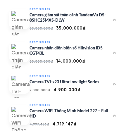
BEST SELLER
Camera giám sát toàn cảnh TandemVu DS-
🔥
8SHC25MXS-DLW
Giá
Giá
35.000.000
₫
50.000.000
₫
gốc
hiện
là:
tại
BEST SELLER
50.000.000 ₫.
là:
Camera nhận diện biển số Hikvision iDS-
🔥
35.000.000 ₫.
CGT43L
Giá
Giá
14.000.000
₫
20.000.000
₫
gốc
hiện
là:
tại
BEST SELLER
20.000.000 ₫.
là:
Camera TVI-x23 Ultra-low-light Series
🔥
14.000.000 ₫.
Giá
Giá
4.900.000
₫
7.000.000
₫
gốc
hiện
là:
tại
BEST SELLER
7.000.000 ₫.
là:
Camera WiFi Thông Minh Model 227 – Full
🔥
4.900.000 ₫.
HD
Giá
Giá
4.719.147
₫
4.997.426
₫
gốc
hiện