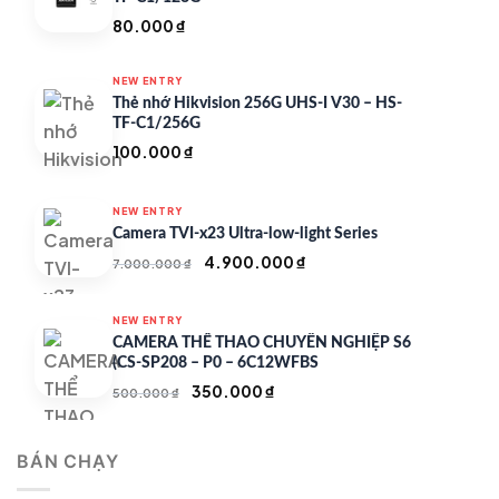
80.000
₫
NEW ENTRY
Thẻ nhớ Hikvision 256G UHS-I V30 – HS-
TF-C1/256G
100.000
₫
NEW ENTRY
Camera TVI-x23 Ultra-low-light Series
Giá
Giá
4.900.000
₫
7.000.000
₫
gốc
hiện
là:
tại
NEW ENTRY
7.000.000 ₫.
là:
CAMERA THỂ THAO CHUYÊN NGHIỆP S6
4.900.000 ₫.
(CS-SP208 – P0 – 6C12WFBS
Giá
Giá
350.000
₫
500.000
₫
gốc
hiện
là:
tại
BÁN CHẠY
500.000 ₫.
là:
350.000 ₫.