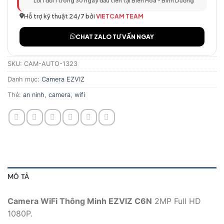
Lỗi 1 đổi 1 trong 30 ngày đầu tiên tại Biên Hòa - Bình Dương
Hỗ trợ kỹ thuật 24/7 bởi
VIETCAM TEAM
CHAT ZALO TƯ VẤN NGAY
SKU:
CAM-AUTO-1323
Danh mục:
Camera EZVIZ
Thẻ:
an ninh
,
camera
,
wifi
MÔ TẢ
Camera WiFi Thông Minh EZVIZ C6N
2MP Full HD
1080P.