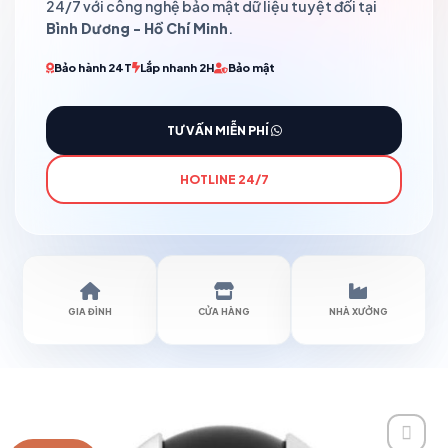
24/7 với công nghệ bảo mật dữ liệu tuyệt đối tại
Bình Dương - Hồ Chí Minh
.
Bảo hành 24T
Lắp nhanh 2H
Bảo mật
TƯ VẤN MIỄN PHÍ
HOTLINE 24/7
GIA ĐÌNH
CỬA HÀNG
NHÀ XƯỞNG