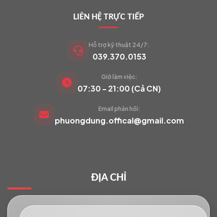
LIÊN HỆ TRỰC TIẾP
Hỗ trợ kỹ thuật 24/7:
039.370.0153
Giờ làm việc:
VIETCAM.VN
07:30 - 21:00 (Cả CN)
VC
Đang trực tuyến
Email phản hồi:
phuongdung.offical@gmail.com
Báo giá Camera
Tư vấn lắp đặt
ĐỊA CHỈ
Hỗ trợ kỹ thuật