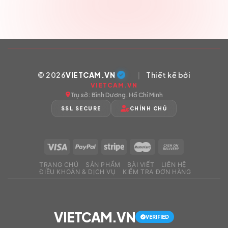
© 2026
VIETCAM.VN
|
Thiết kế bởi
VIETCAM.VN
Trụ sở: Bình Dương, Hồ Chí Minh
SSL SECURE
CHÍNH CHỦ
TRANG CHỦ
SẢN PHẨM
BÀI VIẾT
LIÊN HỆ
ĐIỀU KHOẢN & DỊCH VỤ
KIỂM TRA ĐƠN HÀNG
VIETCAM.VN
VERIFIED