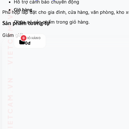
Hỗ trợ cảnh báo chuyển động
Giỏ hàng
Phù hợp lắp đặt cho gia đình, cửa hàng, văn phòng, kho 
Chưa có sản phẩm trong giỏ hàng.
Sản phẩm tương tự
Giảm giá!
GIỎ HÀNG
0
0đ