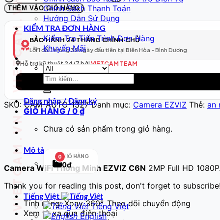
VIETCAM.VN VIETCAM.VN VIETCAM.VN VIETCAM.VN VIETCAM.VN VIETCAM.VN
WiFi
Chính Sách Thanh Toán
THÊM VÀO GIỎ HÀNG
Thông
Hướng Dẫn Sử Dụng
Minh
KIỂM TRA ĐƠN HÀNG
Model
Kiểm Tra Tiến Trình Đơn Hàng
BẢO HÀNH 24 THÁNG CHÍNH CHỦ
328
Khuyến Mãi
Lỗi 1 đổi 1 trong 30 ngày đầu tiên tại Biên Hòa - Bình Dương
–
Full
Hỗ trợ kỹ thuật 24/7 bởi
VIETCAM TEAM
HD
Tìm
số
kiếm:
lượng
Đăng nhập / Đăng ký
SKU:
CAM-AUTO-1327
Danh mục:
Camera EZVIZ
Thẻ:
an 
GIỎ HÀNG /
0
₫
Chưa có sản phẩm trong giỏ hàng.
Mô tả
GIỎ HÀNG
0
0đ
Camera WiFi Thông Minh EZVIZ C6N
2MP Full HD 1080P
Thank you for reading this post, don't forget to subscribe
Tiếng Việt
Tính năng: Xoay 360°, Theo dõi chuyển động
Tiếng Việt
Xem từ xa qua điện thoại
English