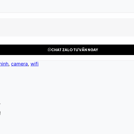
CHAT ZALO TƯ VẤN NGAY
ninh
,
camera
,
wifi
.
!