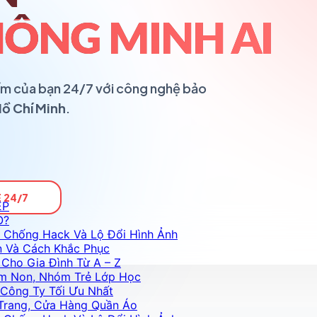
ÔNG MINH AI
ổ ấm của bạn 24/7 với công nghệ bảo
Hồ Chí Minh
.
 24/7
ỆP
O?
 Chống Hack Và Lộ Đổi Hình Ảnh
n Và Cách Khắc Phục
Cho Gia Đình Từ A – Z
m Non, Nhóm Trẻ Lớp Học
Công Ty Tối Ưu Nhất
Trang, Cửa Hàng Quần Áo