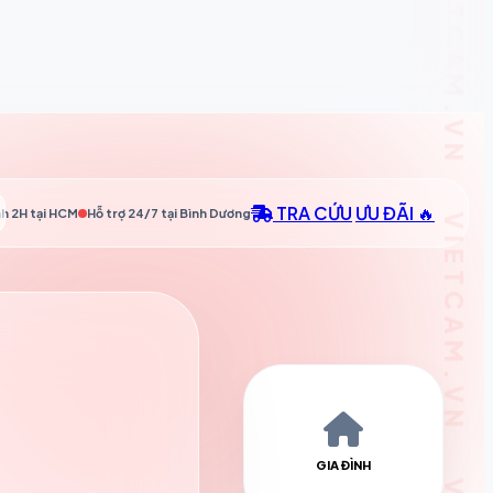
TRA CỨU
ƯU ĐÃI 🔥
h 2H tại
HCM
Hỗ trợ 24/7 tại
Bình Dương
GIA ĐÌNH