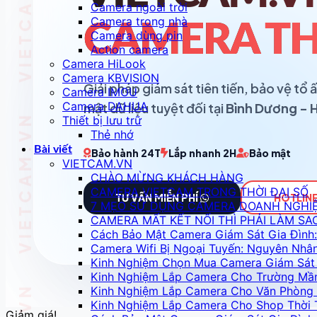
Camera ngoài trời
Camera trong nhà
CAMERA TH
Camera dùng pin
Action camera
Camera HiLook
Camera KBVISION
Giải pháp giám sát tiên tiến, bảo vệ t
Camera IMOU
Camera DAHUA
mật dữ liệu tuyệt đối tại
Bình Dương - 
Thiết bị lưu trữ
Thẻ nhớ
Bài viết
Bảo hành 24T
Lắp nhanh 2H
Bảo mật
VIETCAM.VN
CHÀO MỪNG KHÁCH HÀNG
CAMERA VIETCAM TRONG THỜI ĐẠI SỐ
TƯ VẤN MIỄN PHÍ
HOTLINE
7 MẸO SỬ DỤNG CAMERA DOANH NGHI
CAMERA MẤT KẾT NỐI THÌ PHẢI LÀM SA
Cách Bảo Mật Camera Giám Sát Gia Đình:
Camera Wifi Bị Ngoại Tuyến: Nguyên Nhâ
Kinh Nghiệm Chọn Mua Camera Giám Sát 
Kinh Nghiệm Lắp Camera Cho Trường Mầ
Kinh Nghiệm Lắp Camera Cho Văn Phòng 
Kinh Nghiệm Lắp Camera Cho Shop Thời 
Giảm giá!