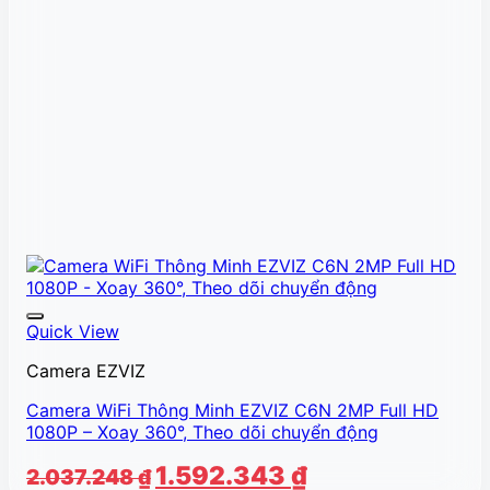
Quick View
Camera EZVIZ
Camera WiFi Thông Minh EZVIZ C6N 2MP Full HD
1080P – Xoay 360°, Theo dõi chuyển động
Giá
Giá
1.592.343
₫
2.037.248
₫