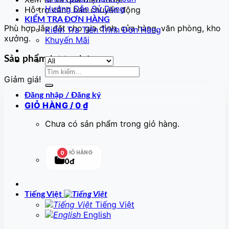
Hướng Dẫn Sử Dụng
Hỗ trợ cảnh báo chuyển động
KIỂM TRA ĐƠN HÀNG
Phù hợp lắp đặt cho gia đình, cửa hàng, văn phòng, kho
Kiểm Tra Tiến Trình Đơn Hàng
xưởng.
Khuyến Mãi
Sản phẩm tương tự
Tìm
Giảm giá!
kiếm:
Đăng nhập / Đăng ký
GIỎ HÀNG /
0
₫
Chưa có sản phẩm trong giỏ hàng.
GIỎ HÀNG
0
0đ
Tiếng Việt
Tiếng Việt
English