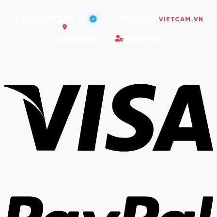
© 2026
VIETCAM.VN
|
Thiết kế bởi
VIETCAM.VN
Trụ sở: Bình Dương, Hồ Chí Minh
SSL SECURE
CHÍNH CHỦ