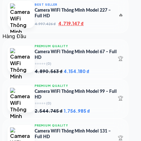
7.000.000 ₫.
là:
BEST SELLER
4.900.000 ₫.
Camera WiFi Thông Minh Model 227 –
🔥
Full HD
Giá
Giá
4.719.147
₫
4.997.426
₫
gốc
hiện
là:
tại
Hàng Đầu
4.997.426 ₫.
là:
4.719.147 ₫.
PREMIUM QUALITY
Camera WiFi Thông Minh Model 67 – Full
🏆
HD
⭐⭐⭐⭐⭐
(0)
Giá
Giá
4.890.563
₫
4.154.180
₫
gốc
hiện
là:
tại
PREMIUM QUALITY
4.890.563 ₫.
là:
Camera WiFi Thông Minh Model 99 – Full
4.154.180 ₫.
🏆
HD
⭐⭐⭐⭐⭐
(0)
Giá
Giá
2.544.745
₫
1.756.985
₫
gốc
hiện
là:
tại
PREMIUM QUALITY
2.544.745 ₫.
là:
Camera WiFi Thông Minh Model 131 –
1.756.985 ₫.
🏆
Full HD