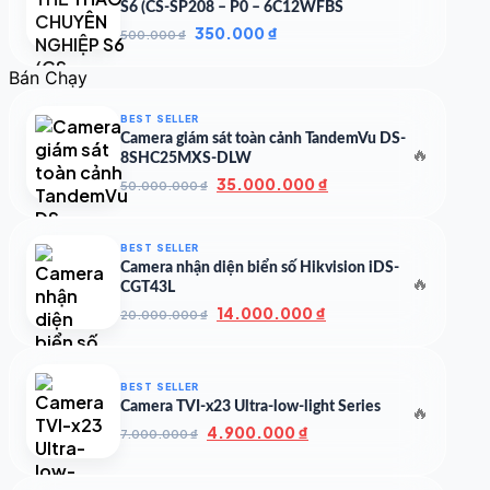
S6 (CS-SP208 – P0 – 6C12WFBS
Giá
Giá
350.000
₫
500.000
₫
gốc
hiện
là:
tại
Bán Chạy
500.000 ₫.
là:
350.000 ₫.
BEST SELLER
Camera giám sát toàn cảnh TandemVu DS-
🔥
8SHC25MXS-DLW
Giá
Giá
35.000.000
₫
50.000.000
₫
gốc
hiện
là:
tại
50.000.000 ₫.
là:
BEST SELLER
35.000.000 ₫.
Camera nhận diện biển số Hikvision iDS-
🔥
CGT43L
Giá
Giá
14.000.000
₫
20.000.000
₫
gốc
hiện
là:
tại
20.000.000 ₫.
là:
BEST SELLER
14.000.000 ₫.
Camera TVI-x23 Ultra-low-light Series
🔥
Giá
Giá
4.900.000
₫
7.000.000
₫
gốc
hiện
là:
tại