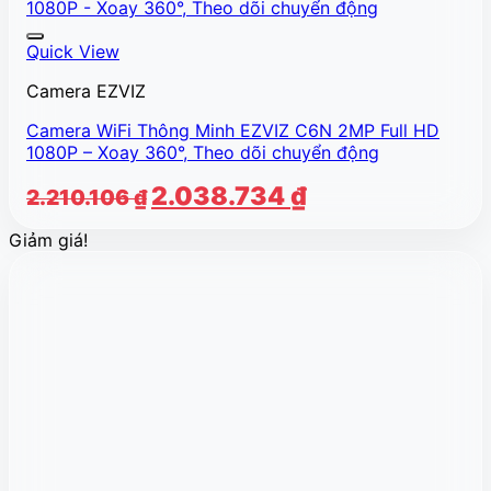
Quick View
Camera EZVIZ
Camera WiFi Thông Minh EZVIZ C6N 2MP Full HD
1080P – Xoay 360°, Theo dõi chuyển động
Giá
Giá
2.038.734
₫
2.210.106
₫
gốc
hiện
Giảm giá!
là:
tại
2.210.106 ₫.
là:
2.038.734 ₫.