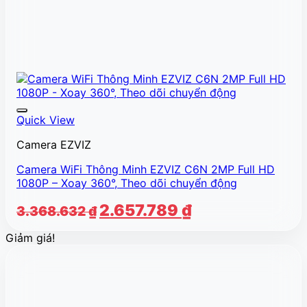
Quick View
Camera EZVIZ
Camera WiFi Thông Minh EZVIZ C6N 2MP Full HD
1080P – Xoay 360°, Theo dõi chuyển động
Giá
Giá
2.657.789
₫
3.368.632
₫
gốc
hiện
Giảm giá!
là:
tại
3.368.632 ₫.
là:
2.657.789 ₫.