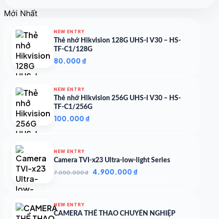
gốc
hiện
Mới Nhất
là:
tại
2.037.248 ₫.
là:
NEW ENTRY
1.592.343 ₫.
Thẻ nhớ Hikvision 128G UHS-I V30 – HS-
TF-C1/128G
80.000
₫
NEW ENTRY
Thẻ nhớ Hikvision 256G UHS-I V30 – HS-
TF-C1/256G
100.000
₫
NEW ENTRY
Camera TVI-x23 Ultra-low-light Series
Giá
Giá
4.900.000
₫
7.000.000
₫
gốc
hiện
là:
tại
7.000.000 ₫.
là:
NEW ENTRY
4.900.000 ₫.
CAMERA THỂ THAO CHUYÊN NGHIỆP