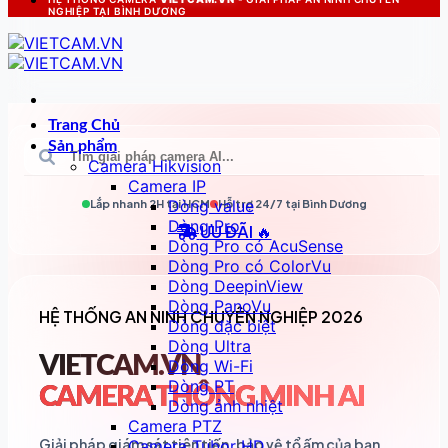
NGHIỆP TẠI BÌNH DƯƠNG
Trang Chủ
Sản phẩm
Camera Hikvision
Camera IP
Dòng value
Lắp nhanh 2H tại
HCM
Hỗ trợ 24/7 tại
Bình Dương
Dòng Pro
ƯU ĐÃI 🔥
Dòng Pro có AcuSense
Dòng Pro có ColorVu
Dòng DeepinView
Dòng PanoVu
HỆ THỐNG AN NINH CHUYÊN NGHIỆP 2026
Dòng đặc biệt
Dòng Ultra
VIETCAM.VN
Dòng Wi-Fi
Dòng PT
CAMERA THÔNG MINH AI
Dòng ảnh nhiệt
Camera PTZ
Giải pháp giám sát tiên tiến, bảo vệ tổ ấm của bạn
Camera Tubor HD