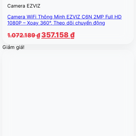
Camera EZVIZ
Camera WiFi Thông Minh EZVIZ C6N 2MP Full HD
1080P – Xoay 360°, Theo dõi chuyển động
Giá
Giá
357.158
₫
1.072.189
₫
gốc
hiện
Giảm giá!
là:
tại
1.072.189 ₫.
là:
357.158 ₫.