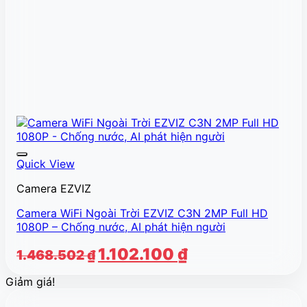
Quick View
Camera EZVIZ
Camera WiFi Ngoài Trời EZVIZ C3N 2MP Full HD
1080P – Chống nước, AI phát hiện người
Giá
Giá
1.102.100
₫
1.468.502
₫
gốc
hiện
Giảm giá!
là:
tại
1.468.502 ₫.
là: