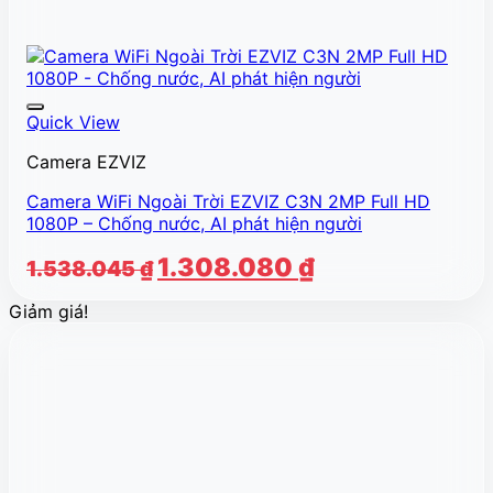
Quick View
Camera EZVIZ
Camera WiFi Ngoài Trời EZVIZ C3N 2MP Full HD
1080P – Chống nước, AI phát hiện người
Giá
Giá
1.308.080
₫
1.538.045
₫
gốc
hiện
Giảm giá!
là:
tại
1.538.045 ₫.
là:
1.308.080 ₫.