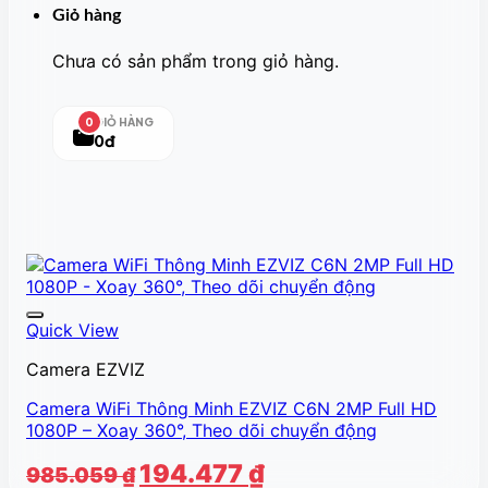
Giỏ hàng
Chưa có sản phẩm trong giỏ hàng.
GIỎ HÀNG
0
0đ
Quick View
Camera EZVIZ
Camera WiFi Thông Minh EZVIZ C6N 2MP Full HD
1080P – Xoay 360°, Theo dõi chuyển động
Giá
Giá
194.477
₫
985.059
₫