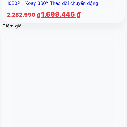
1080P – Xoay 360°, Theo dõi chuyển động
Giá
Giá
1.699.446
₫
2.282.990
₫
gốc
hiện
Giảm giá!
là:
tại
2.282.990 ₫.
là:
1.699.446 ₫.