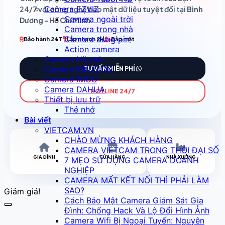
Camera EZVIZ
24/7 với công nghệ bảo mật dữ liệu tuyệt đối tại
Bình
Camera ngoài trời
Dương - Hồ Chí Minh
.
Camera trong nhà
Camera dùng pin
Bảo hành 24T
Lắp nhanh 2H
Bảo mật
Action camera
Camera HiLook
Camera KBVISION
TƯ VẤN MIỄN PHÍ
Camera IMOU
Camera DAHUA
HOTLINE 24/7
Thiết bị lưu trữ
Thẻ nhớ
Bài viết
VIETCAM.VN
CHÀO MỪNG KHÁCH HÀNG
CAMERA VIETCAM TRONG THỜI ĐẠI SỐ
GIA ĐÌNH
CỬA HÀNG
NHÀ XƯỞNG
7 MẸO SỬ DỤNG CAMERA DOANH
NGHIỆP
CAMERA MẤT KẾT NỐI THÌ PHẢI LÀM
SAO?
Giảm giá!
Cách Bảo Mật Camera Giám Sát Gia
Đình: Chống Hack Và Lộ Đổi Hình Ảnh
Camera Wifi Bị Ngoại Tuyến: Nguyên