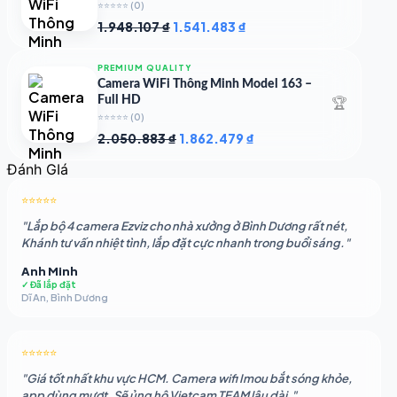
⭐⭐⭐⭐⭐
(0)
Giá
Giá
1.948.107
₫
1.541.483
₫
gốc
hiện
là:
tại
PREMIUM QUALITY
1.948.107 ₫.
là:
Camera WiFi Thông Minh Model 163 –
1.541.483 ₫.
🏆
Full HD
⭐⭐⭐⭐⭐
(0)
Giá
Giá
2.050.883
₫
1.862.479
₫
gốc
hiện
Đánh GIá
là:
tại
2.050.883 ₫.
là:
⭐⭐⭐⭐⭐
1.862.479 ₫.
"Lắp bộ 4 camera Ezviz cho nhà xưởng ở Bình Dương rất nét,
Khánh tư vấn nhiệt tình, lắp đặt cực nhanh trong buổi sáng."
Anh Minh
✓ Đã lắp đặt
Dĩ An, Bình Dương
⭐⭐⭐⭐⭐
"Giá tốt nhất khu vực HCM. Camera wifi Imou bắt sóng khỏe,
app dùng mượt. Sẽ ủng hộ Vietcam TEAM lâu dài."