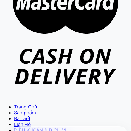
VIETCAM.VN
VC
Đang trực tuyến
Báo giá Camera
Tư vấn lắp đặt
Hỗ trợ kỹ thuật
Trang Chủ
Sản phẩm
Bài viết
Liên Hệ
ĐIỀU KHOẢN & DỊCH VỤ