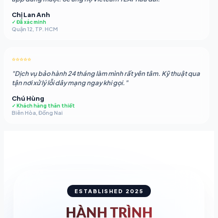
Chị Lan Anh
✓ Đã xác minh
Quận 12, TP. HCM
⭐⭐⭐⭐⭐
"Dịch vụ bảo hành 24 tháng làm mình rất yên tâm. Kỹ thuật qua
tận nơi xử lý lỗi dây mạng ngay khi gọi."
Chú Hùng
✓ Khách hàng thân thiết
Biên Hòa, Đồng Nai
ESTABLISHED 2025
HÀNH TRÌNH