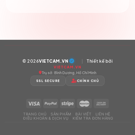
© 2026
VIETCAM.VN
|
Thiết kế bởi
VIETCAM.VN
Trụ sở: Bình Dương, Hồ Chí Minh
SSL SECURE
CHÍNH CHỦ
TRANG CHỦ
SẢN PHẨM
BÀI VIẾT
LIÊN HỆ
ĐIỀU KHOẢN & DỊCH VỤ
KIỂM TRA ĐƠN HÀNG