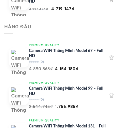
🔥
4.900.000 ₫.
HD
Giá
Giá
4.719.147
₫
4.997.426
₫
gốc
hiện
là:
tại
HÀNG ĐẦU
4.997.426 ₫.
là:
4.719.147 ₫.
PREMIUM QUALITY
Camera WiFi Thông Minh Model 67 – Full
HD
🏆
⭐⭐⭐⭐⭐
(0)
Giá
Giá
4.890.563
₫
4.154.180
₫
gốc
hiện
là:
tại
PREMIUM QUALITY
4.890.563 ₫.
là:
Camera WiFi Thông Minh Model 99 – Full
4.154.180 ₫.
HD
🏆
⭐⭐⭐⭐⭐
(0)
Giá
Giá
2.544.745
₫
1.756.985
₫
gốc
hiện
là:
tại
PREMIUM QUALITY
2.544.745 ₫.
là:
Camera WiFi Thông Minh Model 131 – Full