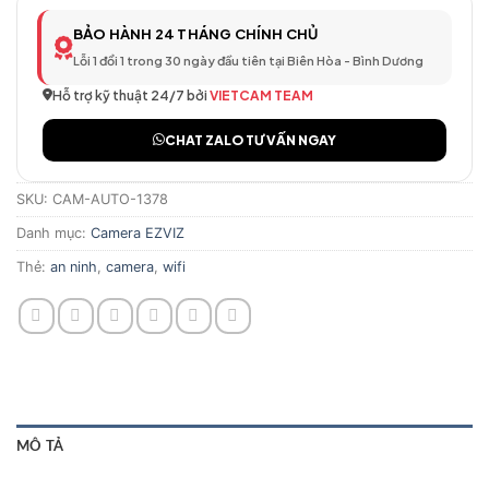
BẢO HÀNH 24 THÁNG CHÍNH CHỦ
Lỗi 1 đổi 1 trong 30 ngày đầu tiên tại Biên Hòa - Bình Dương
Hỗ trợ kỹ thuật 24/7 bởi
VIETCAM TEAM
CHAT ZALO TƯ VẤN NGAY
SKU:
CAM-AUTO-1378
Danh mục:
Camera EZVIZ
Thẻ:
an ninh
,
camera
,
wifi
MÔ TẢ