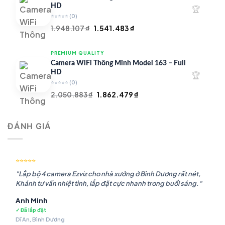
1.756.985 ₫.
HD
🏆
⭐⭐⭐⭐⭐
(0)
Giá
Giá
1.948.107
₫
1.541.483
₫
gốc
hiện
là:
tại
PREMIUM QUALITY
1.948.107 ₫.
là:
Camera WiFi Thông Minh Model 163 – Full
1.541.483 ₫.
HD
🏆
⭐⭐⭐⭐⭐
(0)
Giá
Giá
2.050.883
₫
1.862.479
₫
gốc
hiện
là:
tại
ĐÁNH GIÁ
2.050.883 ₫.
là:
1.862.479 ₫.
⭐⭐⭐⭐⭐
"Lắp bộ 4 camera Ezviz cho nhà xưởng ở Bình Dương rất nét,
Khánh tư vấn nhiệt tình, lắp đặt cực nhanh trong buổi sáng."
Anh Minh
✓ Đã lắp đặt
Dĩ An, Bình Dương