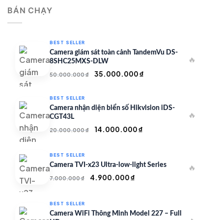
là:
tại
BÁN CHẠY
500.000 ₫.
là:
350.000 ₫.
BEST SELLER
Camera giám sát toàn cảnh TandemVu DS-
🔥
8SHC25MXS-DLW
Giá
Giá
35.000.000
₫
50.000.000
₫
gốc
hiện
là:
tại
BEST SELLER
50.000.000 ₫.
là:
Camera nhận diện biển số Hikvision iDS-
🔥
35.000.000 ₫.
CGT43L
Giá
Giá
14.000.000
₫
20.000.000
₫
gốc
hiện
là:
tại
BEST SELLER
20.000.000 ₫.
là:
Camera TVI-x23 Ultra-low-light Series
🔥
14.000.000 ₫.
Giá
Giá
4.900.000
₫
7.000.000
₫
gốc
hiện
là:
tại
BEST SELLER
7.000.000 ₫.
là:
Camera WiFi Thông Minh Model 227 – Full