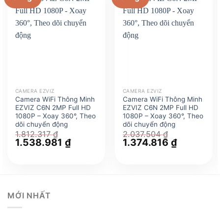
CAMERA EZVIZ
CAMERA EZVIZ
Camera WiFi Thông Minh
Camera WiFi Thông Minh
EZVIZ C6N 2MP Full HD
EZVIZ C6N 2MP Full HD
1080P – Xoay 360°, Theo
1080P – Xoay 360°, Theo
dõi chuyển động
dõi chuyển động
1.812.317
₫
2.037.504
₫
Giá
1.538.981
₫
Giá
Giá
1.374.816
₫
Giá
gốc
hiện
gốc
hiện
là:
tại
là:
tại
1.812.317 ₫.
là:
2.037.504 ₫.
là:
1.538.981 ₫.
1.374.816 ₫
MỚI NHẤT