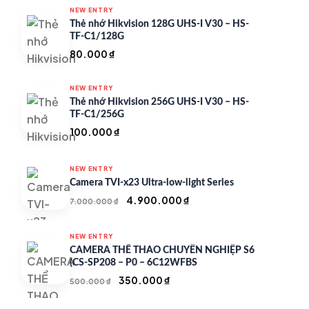
NEW ENTRY
Thẻ nhớ Hikvision 128G UHS-I V30 – HS-
TF-C1/128G
80.000
₫
NEW ENTRY
Thẻ nhớ Hikvision 256G UHS-I V30 – HS-
TF-C1/256G
100.000
₫
NEW ENTRY
Camera TVI-x23 Ultra-low-light Series
Giá
Giá
4.900.000
₫
7.000.000
₫
gốc
hiện
là:
tại
NEW ENTRY
7.000.000 ₫.
là:
CAMERA THỂ THAO CHUYÊN NGHIỆP S6
4.900.000 ₫.
(CS-SP208 – P0 – 6C12WFBS
Giá
Giá
350.000
₫
500.000
₫
gốc
hiện