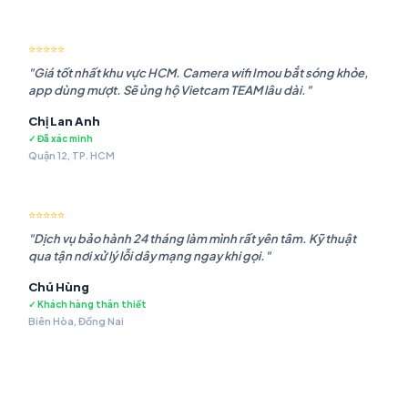
⭐⭐⭐⭐⭐
"Giá tốt nhất khu vực HCM. Camera wifi Imou bắt sóng khỏe,
app dùng mượt. Sẽ ủng hộ Vietcam TEAM lâu dài."
Chị Lan Anh
✓ Đã xác minh
Quận 12, TP. HCM
⭐⭐⭐⭐⭐
"Dịch vụ bảo hành 24 tháng làm mình rất yên tâm. Kỹ thuật
qua tận nơi xử lý lỗi dây mạng ngay khi gọi."
Chú Hùng
✓ Khách hàng thân thiết
Biên Hòa, Đồng Nai