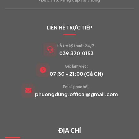
LIÊN HỆ TRỰC TIẾP
Hỗ trợ kỹ thuật 24/7:
039.370.0153
Giờ làm việc:
VIETCAM.VN
07:30 - 21:00 (Cả CN)
VC
Đang trực tuyến
Email phản hồi:
phuongdung.offical@gmail.com
Báo giá Camera
Tư vấn lắp đặt
ĐỊA CHỈ
Hỗ trợ kỹ thuật