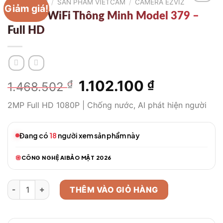
TRANG CHỦ
/
SẢN PHẨM VIETCAM
/
CAMERA EZVIZ
Giảm giá!
Camera WiFi Thông Minh Model 379 –
Full HD
Giá
1.102.100
Giá
₫
₫
1.468.502
gốc
hiện
2MP Full HD 1080P | Chống nước, AI phát hiện người
là:
tại
1.468.502 ₫.
là:
1.102.100 ₫
Đang có
18
người xem sản phẩm này
CÔNG NGHỆ AI
BẢO MẬT 2026
Camera WiFi Thông Minh Model 379 – Full HD số lượng
THÊM VÀO GIỎ HÀNG