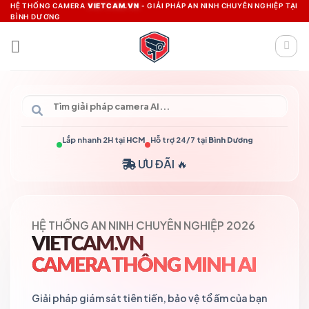
Skip
HỆ THỐNG CAMERA
VIETCAM.VN
- GIẢI PHÁP AN NINH CHUYÊN NGHIỆP TẠI
BÌNH DƯƠNG
to
content
Lắp nhanh 2H tại
HCM
Hỗ trợ 24/7 tại
Bình Dương
ƯU ĐÃI 🔥
HỆ THỐNG AN NINH CHUYÊN NGHIỆP 2026
VIETCAM.VN
CAMERA THÔNG MINH AI
Giải pháp giám sát tiên tiến, bảo vệ tổ ấm của bạn