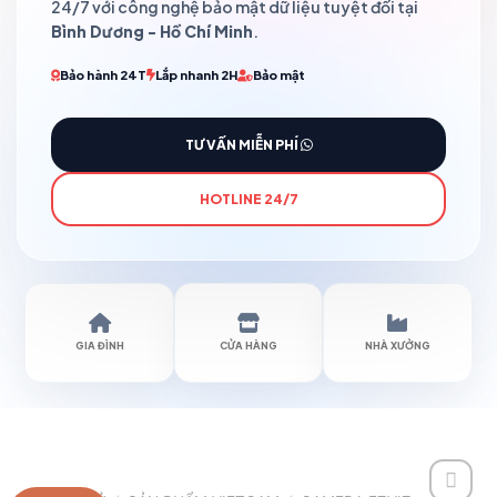
24/7 với công nghệ bảo mật dữ liệu tuyệt đối tại
Bình Dương - Hồ Chí Minh
.
Bảo hành 24T
Lắp nhanh 2H
Bảo mật
TƯ VẤN MIỄN PHÍ
HOTLINE 24/7
GIA ĐÌNH
CỬA HÀNG
NHÀ XƯỞNG