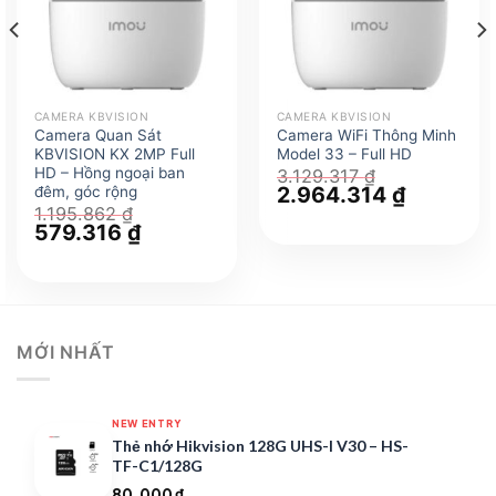
CAMERA KBVISION
CAMERA KBVISION
Camera Quan Sát
Camera WiFi Thông Minh
KBVISION KX 2MP Full
Model 33 – Full HD
HD – Hồng ngoại ban
3.129.317
₫
Giá
2.964.314
₫
Giá
đêm, góc rộng
gốc
hiện
1.195.862
₫
là:
tại
Giá
579.316
₫
Giá
3.129.317 ₫.
là:
gốc
hiện
2.964.314
là:
tại
1.195.862 ₫.
là:
 ₫.
579.316 ₫.
MỚI NHẤT
NEW ENTRY
Thẻ nhớ Hikvision 128G UHS-I V30 – HS-
TF-C1/128G
80.000
₫