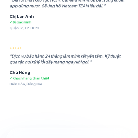
"Giá tốt nhất khu vực HCM. Camera wifi Imou bắt sóng khỏe,
app dùng mượt. Sẽ ủng hộ Vietcam TEAM lâu dài."
Chị Lan Anh
✓ Đã xác minh
Quận 12, TP. HCM
⭐⭐⭐⭐⭐
"Dịch vụ bảo hành 24 tháng làm mình rất yên tâm. Kỹ thuật
qua tận nơi xử lý lỗi dây mạng ngay khi gọi."
Chú Hùng
✓ Khách hàng thân thiết
Biên Hòa, Đồng Nai