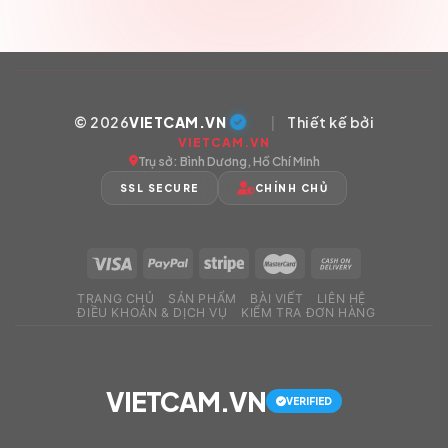
© 2026
VIETCAM.VN
|
Thiết kế bởi
VIETCAM.VN
Trụ sở: Bình Dương, Hồ Chí Minh
SSL SECURE
CHÍNH CHỦ
TRANG CHỦ
SẢN PHẨM
BÀI VIẾT
LIÊN HỆ
ĐIỀU KHOẢN & DỊCH VỤ
KIỂM TRA ĐƠN HÀNG
VIETCAM.VN
VERIFIED