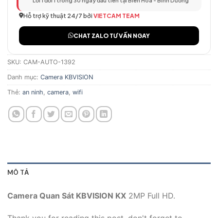
Lỗi 1 đổi 1 trong 30 ngày đầu tiên tại Biên Hòa - Bình Dương
Hỗ trợ kỹ thuật 24/7 bởi
VIETCAM TEAM
CHAT ZALO TƯ VẤN NGAY
SKU:
CAM-AUTO-1392
Danh mục:
Camera KBVISION
Thẻ:
an ninh
,
camera
,
wifi
MÔ TẢ
Camera Quan Sát KBVISION KX
2MP Full HD.
Thank you for reading this post, don't forget to