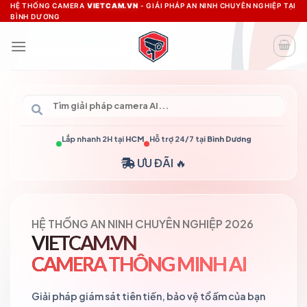
Skip
HỆ THỐNG CAMERA
VIETCAM.VN
- GIẢI PHÁP AN NINH CHUYÊN NGHIỆP TẠI
BÌNH DƯƠNG
to
content
Lắp nhanh 2H tại
HCM
Hỗ trợ 24/7 tại
Bình Dương
ƯU ĐÃI 🔥
HỆ THỐNG AN NINH CHUYÊN NGHIỆP 2026
VIETCAM.VN
CAMERA THÔNG MINH AI
Giải pháp giám sát tiên tiến, bảo vệ tổ ấm của bạn