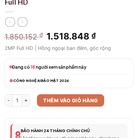
Full HD
Giá
1.518.848
Giá
₫
₫
1.850.152
gốc
hiện
2MP Full HD | Hồng ngoại ban đêm, góc rộng
là:
tại
1.850.152 ₫.
là:
1.518.848 ₫
Đang có
18
người xem sản phẩm này
CÔNG NGHỆ AI
BẢO MẬT 2026
Camera WiFi Thông Minh Model 393 – Full HD số lượng
THÊM VÀO GIỎ HÀNG
BẢO HÀNH 24 THÁNG CHÍNH CHỦ