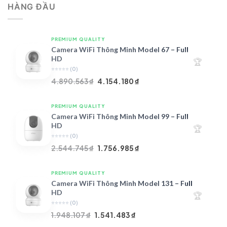
HÀNG ĐẦU
4.997.426 ₫.
là:
4.719.147 ₫.
PREMIUM QUALITY
Camera WiFi Thông Minh Model 67 – Full
HD
🏆
⭐⭐⭐⭐⭐
(0)
Giá
Giá
4.890.563
₫
4.154.180
₫
gốc
hiện
là:
tại
PREMIUM QUALITY
4.890.563 ₫.
là:
Camera WiFi Thông Minh Model 99 – Full
4.154.180 ₫.
HD
🏆
⭐⭐⭐⭐⭐
(0)
Giá
Giá
2.544.745
₫
1.756.985
₫
gốc
hiện
là:
tại
PREMIUM QUALITY
2.544.745 ₫.
là:
Camera WiFi Thông Minh Model 131 – Full
1.756.985 ₫.
HD
🏆
⭐⭐⭐⭐⭐
(0)
Giá
Giá
1.948.107
₫
1.541.483
₫
gốc
hiện