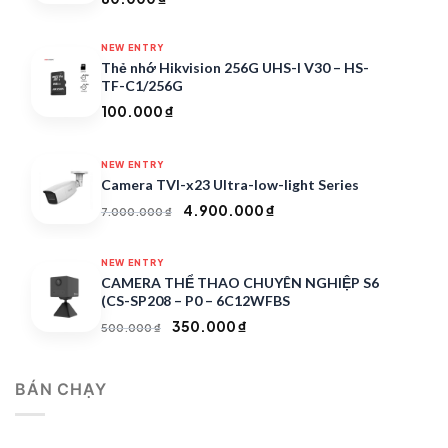
NEW ENTRY
Thẻ nhớ Hikvision 256G UHS-I V30 – HS-
TF-C1/256G
100.000
₫
NEW ENTRY
Camera TVI-x23 Ultra-low-light Series
Giá
Giá
4.900.000
₫
7.000.000
₫
gốc
hiện
là:
tại
NEW ENTRY
7.000.000 ₫.
là:
CAMERA THỂ THAO CHUYÊN NGHIỆP S6
4.900.000 ₫.
(CS-SP208 – P0 – 6C12WFBS
Giá
Giá
350.000
₫
500.000
₫
gốc
hiện
là:
tại
BÁN CHẠY
500.000 ₫.
là:
350.000 ₫.