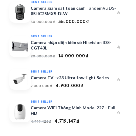
BEST SELLER
Camera giám sát toàn cảnh TandemVu DS-
🔥
8SHC25MXS-DLW
Giá
Giá
35.000.000
₫
50.000.000
₫
gốc
hiện
là:
tại
BEST SELLER
50.000.000 ₫.
là:
Camera nhận diện biển số Hikvision iDS-
🔥
35.000.000 ₫.
CGT43L
Giá
Giá
14.000.000
₫
20.000.000
₫
gốc
hiện
là:
tại
BEST SELLER
20.000.000 ₫.
là:
Camera TVI-x23 Ultra-low-light Series
🔥
14.000.000 ₫.
Giá
Giá
4.900.000
₫
7.000.000
₫
gốc
hiện
là:
tại
BEST SELLER
7.000.000 ₫.
là:
Camera WiFi Thông Minh Model 227 – Full
🔥
4.900.000 ₫.
HD
Giá
Giá
4.719.147
₫
4.997.426
₫
gốc
hiện
là:
tại