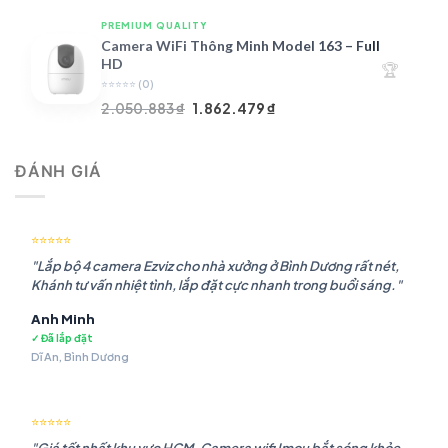
là:
tại
PREMIUM QUALITY
1.948.107 ₫.
là:
Camera WiFi Thông Minh Model 163 – Full
1.541.483 ₫.
HD
🏆
⭐⭐⭐⭐⭐
(0)
Giá
Giá
2.050.883
₫
1.862.479
₫
gốc
hiện
là:
tại
ĐÁNH GIÁ
2.050.883 ₫.
là:
1.862.479 ₫.
⭐⭐⭐⭐⭐
"Lắp bộ 4 camera Ezviz cho nhà xưởng ở Bình Dương rất nét,
Khánh tư vấn nhiệt tình, lắp đặt cực nhanh trong buổi sáng."
Anh Minh
✓ Đã lắp đặt
Dĩ An, Bình Dương
⭐⭐⭐⭐⭐