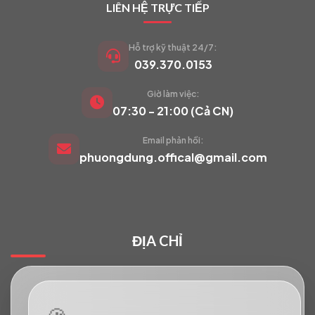
LIÊN HỆ TRỰC TIẾP
Hỗ trợ kỹ thuật 24/7:
039.370.0153
Giờ làm việc:
VIETCAM.VN
07:30 - 21:00 (Cả CN)
VC
Đang trực tuyến
Email phản hồi:
phuongdung.offical@gmail.com
Báo giá Camera
Tư vấn lắp đặt
ĐỊA CHỈ
Hỗ trợ kỹ thuật