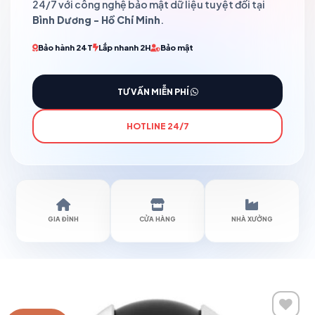
24/7 với công nghệ bảo mật dữ liệu tuyệt đối tại
Bình Dương - Hồ Chí Minh
.
Bảo hành 24T
Lắp nhanh 2H
Bảo mật
TƯ VẤN MIỄN PHÍ
HOTLINE 24/7
GIA ĐÌNH
CỬA HÀNG
NHÀ XƯỞNG