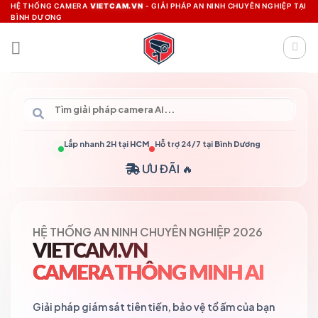
Skip
HỆ THỐNG CAMERA
VIETCAM.VN
- GIẢI PHÁP AN NINH CHUYÊN NGHIỆP TẠI
BÌNH DƯƠNG
to
content
Lắp nhanh 2H tại
HCM
Hỗ trợ 24/7 tại
Bình Dương
ƯU ĐÃI 🔥
HỆ THỐNG AN NINH CHUYÊN NGHIỆP 2026
VIETCAM.VN
CAMERA THÔNG MINH AI
Giải pháp giám sát tiên tiến, bảo vệ tổ ấm của bạn