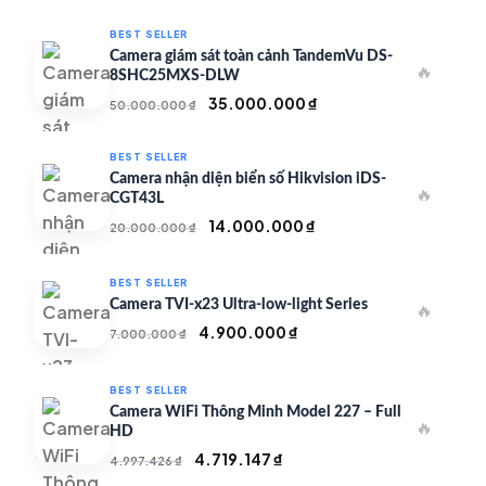
BEST SELLER
Camera giám sát toàn cảnh TandemVu DS-
🔥
8SHC25MXS-DLW
Giá
Giá
35.000.000
₫
50.000.000
₫
gốc
hiện
là:
tại
BEST SELLER
50.000.000 ₫.
là:
Camera nhận diện biển số Hikvision iDS-
🔥
35.000.000 ₫.
CGT43L
Giá
Giá
14.000.000
₫
20.000.000
₫
gốc
hiện
là:
tại
BEST SELLER
20.000.000 ₫.
là:
Camera TVI-x23 Ultra-low-light Series
🔥
14.000.000 ₫.
Giá
Giá
4.900.000
₫
7.000.000
₫
gốc
hiện
là:
tại
BEST SELLER
7.000.000 ₫.
là:
Camera WiFi Thông Minh Model 227 – Full
🔥
4.900.000 ₫.
HD
Giá
Giá
4.719.147
₫
4.997.426
₫
gốc
hiện