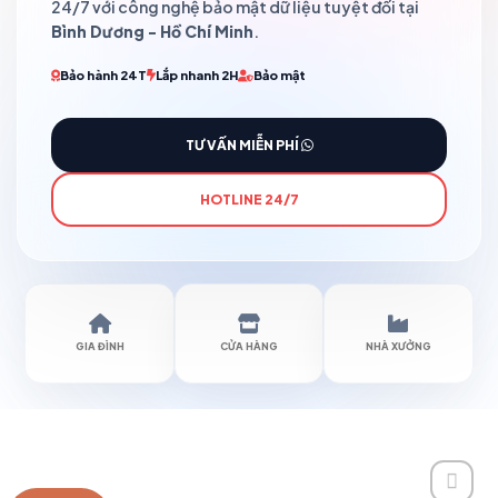
24/7 với công nghệ bảo mật dữ liệu tuyệt đối tại
Bình Dương - Hồ Chí Minh
.
Bảo hành 24T
Lắp nhanh 2H
Bảo mật
TƯ VẤN MIỄN PHÍ
HOTLINE 24/7
GIA ĐÌNH
CỬA HÀNG
NHÀ XƯỞNG