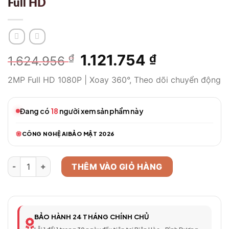
Full HD
Giá
1.121.754
Giá
₫
₫
1.624.956
gốc
hiện
2MP Full HD 1080P | Xoay 360°, Theo dõi chuyển động
là:
tại
1.624.956 ₫.
là:
1.121.754 ₫.
Đang có
18
người xem sản phẩm này
CÔNG NGHỆ AI
BẢO MẬT 2026
Camera WiFi Thông Minh Model 408 – Full HD số lượng
THÊM VÀO GIỎ HÀNG
BẢO HÀNH 24 THÁNG CHÍNH CHỦ