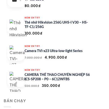
80.000
₫
NEW ENTRY
Thẻ nhớ Hikvision 256G UHS-I V30 – HS-
TF-C1/256G
100.000
₫
NEW ENTRY
Camera TVI-x23 Ultra-low-light Series
Giá
Giá
4.900.000
₫
7.000.000
₫
gốc
hiện
là:
tại
NEW ENTRY
7.000.000 ₫.
là:
CAMERA THỂ THAO CHUYÊN NGHIỆP S6
4.900.000 ₫.
(CS-SP208 – P0 – 6C12WFBS
Giá
Giá
350.000
₫
500.000
₫
gốc
hiện
là:
tại
BÁN CHẠY
500.000 ₫.
là:
350.000 ₫.