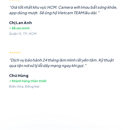
"Giá tốt nhất khu vực HCM. Camera wifi Imou bắt sóng khỏe,
app dùng mượt. Sẽ ủng hộ Vietcam TEAM lâu dài."
Chị Lan Anh
✓ Đã xác minh
Quận 12, TP. HCM
⭐⭐⭐⭐⭐
"Dịch vụ bảo hành 24 tháng làm mình rất yên tâm. Kỹ thuật
qua tận nơi xử lý lỗi dây mạng ngay khi gọi."
Chú Hùng
✓ Khách hàng thân thiết
Biên Hòa, Đồng Nai