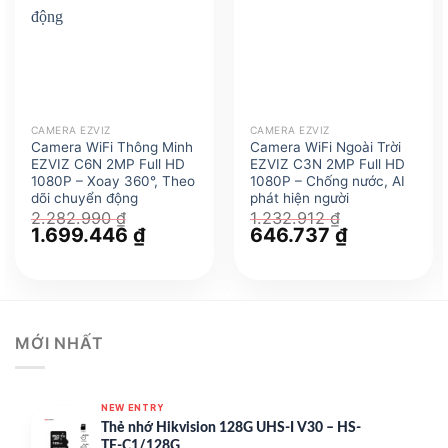
CAMERA EZVIZ
CAMERA EZVIZ
Camera WiFi Thông Minh
Camera WiFi Ngoài Trời
EZVIZ C6N 2MP Full HD
EZVIZ C3N 2MP Full HD
1080P – Xoay 360°, Theo
1080P – Chống nước, AI
dõi chuyển động
phát hiện người
2.282.990
₫
1.232.912
₫
Giá
1.699.446
₫
Giá
Giá
646.737
₫
Giá
gốc
hiện
gốc
hiện
là:
tại
là:
tại
2.282.990 ₫.
là:
1.232.912 ₫.
là:
1.699.446 ₫.
646.737 ₫.
MỚI NHẤT
NEW ENTRY
Thẻ nhớ Hikvision 128G UHS-I V30 – HS-
TF-C1/128G