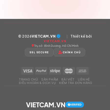
© 2026
VIETCAM.VN
|
Thiết kế bởi
VIETCAM.VN
Trụ sở: Bình Dương, Hồ Chí Minh
SSL SECURE
CHÍNH CHỦ
TRANG CHỦ
SẢN PHẨM
BÀI VIẾT
LIÊN HỆ
ĐIỀU KHOẢN & DỊCH VỤ
KIỂM TRA ĐƠN HÀNG
VIETCAM.VN
VERIFIED