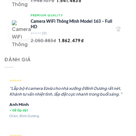
Giá
Giá
1.948.107
₫
1.541.483
₫
gốc
hiện
là:
tại
PREMIUM QUALITY
1.948.107 ₫.
là:
Camera WiFi Thông Minh Model 163 – Full
1.541.483 ₫.
HD
🏆
⭐⭐⭐⭐⭐
(0)
Giá
Giá
2.050.883
₫
1.862.479
₫
gốc
hiện
là:
tại
ĐÁNH GIÁ
2.050.883 ₫.
là:
1.862.479 ₫.
⭐⭐⭐⭐⭐
"Lắp bộ 4 camera Ezviz cho nhà xưởng ở Bình Dương rất nét,
Khánh tư vấn nhiệt tình, lắp đặt cực nhanh trong buổi sáng."
Anh Minh
✓ Đã lắp đặt
Dĩ An, Bình Dương
⭐⭐⭐⭐⭐