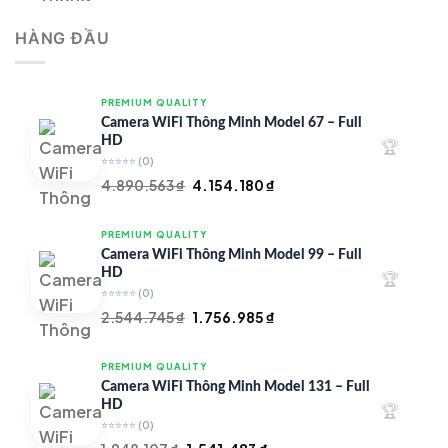
là:
tại
HÀNG ĐẦU
4.997.426 ₫.
là:
4.719.147 ₫.
PREMIUM QUALITY
Camera WiFi Thông Minh Model 67 – Full
HD
🏆
⭐⭐⭐⭐⭐
(0)
Giá
Giá
4.890.563
₫
4.154.180
₫
gốc
hiện
là:
tại
PREMIUM QUALITY
4.890.563 ₫.
là:
Camera WiFi Thông Minh Model 99 – Full
4.154.180 ₫.
HD
🏆
⭐⭐⭐⭐⭐
(0)
Giá
Giá
2.544.745
₫
1.756.985
₫
gốc
hiện
là:
tại
PREMIUM QUALITY
2.544.745 ₫.
là:
Camera WiFi Thông Minh Model 131 – Full
1.756.985 ₫.
HD
🏆
⭐⭐⭐⭐⭐
(0)