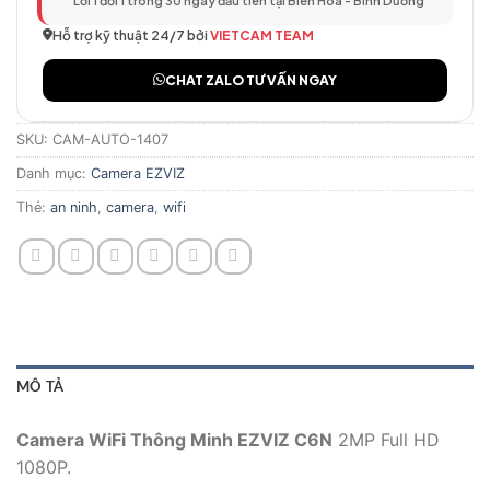
Lỗi 1 đổi 1 trong 30 ngày đầu tiên tại Biên Hòa - Bình Dương
Hỗ trợ kỹ thuật 24/7 bởi
VIETCAM TEAM
CHAT ZALO TƯ VẤN NGAY
SKU:
CAM-AUTO-1407
Danh mục:
Camera EZVIZ
Thẻ:
an ninh
,
camera
,
wifi
MÔ TẢ
Camera WiFi Thông Minh EZVIZ C6N
2MP Full HD
1080P.