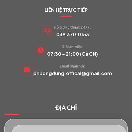
LIÊN HỆ TRỰC TIẾP
Hỗ trợ kỹ thuật 24/7:
039.370.0153
Giờ làm việc:
VIETCAM.VN
07:30 - 21:00 (Cả CN)
VC
Đang trực tuyến
Email phản hồi:
phuongdung.offical@gmail.com
Báo giá Camera
Tư vấn lắp đặt
ĐỊA CHỈ
Hỗ trợ kỹ thuật