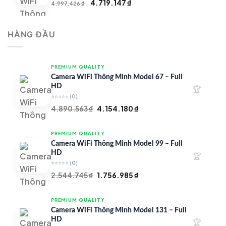
Giá
Giá
4.719.147
₫
4.997.426
₫
gốc
hiện
là:
tại
HÀNG ĐẦU
4.997.426 ₫.
là:
4.719.147 ₫.
PREMIUM QUALITY
Camera WiFi Thông Minh Model 67 – Full
HD
🏆
⭐⭐⭐⭐⭐
(0)
Giá
Giá
4.890.563
₫
4.154.180
₫
gốc
hiện
là:
tại
PREMIUM QUALITY
4.890.563 ₫.
là:
Camera WiFi Thông Minh Model 99 – Full
4.154.180 ₫.
HD
🏆
⭐⭐⭐⭐⭐
(0)
Giá
Giá
2.544.745
₫
1.756.985
₫
gốc
hiện
là:
tại
PREMIUM QUALITY
2.544.745 ₫.
là:
Camera WiFi Thông Minh Model 131 – Full
1.756.985 ₫.
HD
🏆