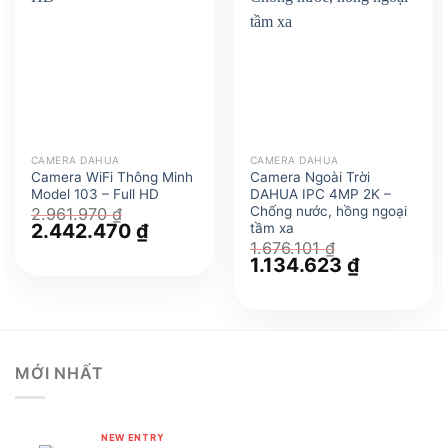
CAMERA DAHUA
CAMERA DAHUA
Camera WiFi Thông Minh
Camera Ngoài Trời
Model 103 – Full HD
DAHUA IPC 4MP 2K –
Chống nước, hồng ngoại
2.961.970
₫
Giá
2.442.470
₫
Giá
tầm xa
gốc
hiện
1.676.101
₫
là:
tại
Giá
1.134.623
₫
Giá
2.961.970 ₫.
là:
gốc
hiện
2.442.470 ₫.
là:
tại
1.676.101 ₫.
là:
1.134.623 ₫
MỚI NHẤT
NEW ENTRY