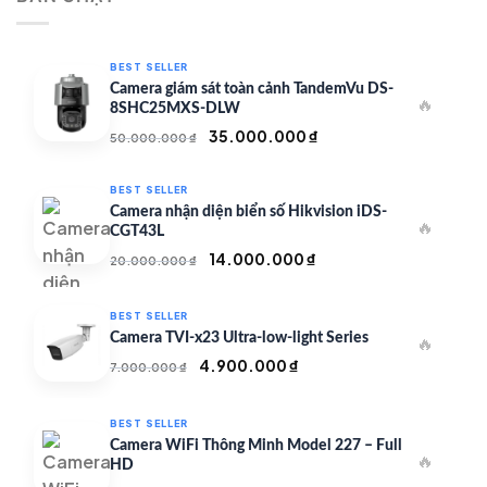
350.000 ₫.
BEST SELLER
Camera giám sát toàn cảnh TandemVu DS-
🔥
8SHC25MXS-DLW
Giá
Giá
35.000.000
₫
50.000.000
₫
gốc
hiện
là:
tại
BEST SELLER
50.000.000 ₫.
là:
Camera nhận diện biển số Hikvision iDS-
🔥
35.000.000 ₫.
CGT43L
Giá
Giá
14.000.000
₫
20.000.000
₫
gốc
hiện
là:
tại
BEST SELLER
20.000.000 ₫.
là:
Camera TVI-x23 Ultra-low-light Series
🔥
14.000.000 ₫.
Giá
Giá
4.900.000
₫
7.000.000
₫
gốc
hiện
là:
tại
BEST SELLER
7.000.000 ₫.
là:
Camera WiFi Thông Minh Model 227 – Full
🔥
4.900.000 ₫.
HD