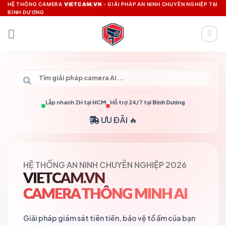
Skip
HỆ THỐNG CAMERA
VIETCAM.VN
- GIẢI PHÁP AN NINH CHUYÊN NGHIỆP TẠI
BÌNH DƯƠNG
to
content
Lắp nhanh 2H tại
HCM
Hỗ trợ 24/7 tại
Bình Dương
ƯU ĐÃI 🔥
HỆ THỐNG AN NINH CHUYÊN NGHIỆP 2026
VIETCAM.VN
CAMERA THÔNG MINH AI
Giải pháp giám sát tiên tiến, bảo vệ tổ ấm của bạn