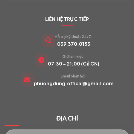
LIÊN HỆ TRỰC TIẾP
Hỗ trợ kỹ thuật 24/7:
039.370.0153
Giờ làm việc:
VIETCAM.VN
07:30 - 21:00 (Cả CN)
VC
Đang trực tuyến
Email phản hồi:
phuongdung.offical@gmail.com
Báo giá Camera
Tư vấn lắp đặt
ĐỊA CHỈ
Hỗ trợ kỹ thuật