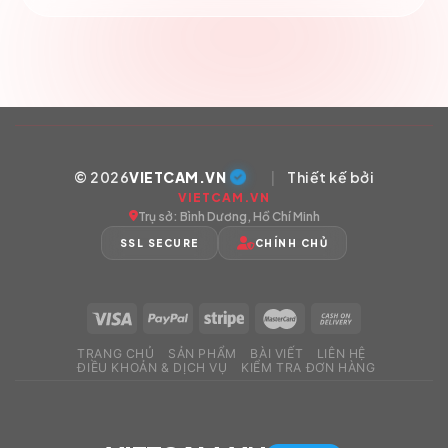
© 2026
VIETCAM.VN
|
Thiết kế bởi
VIETCAM.VN
Trụ sở: Bình Dương, Hồ Chí Minh
SSL SECURE
CHÍNH CHỦ
TRANG CHỦ
SẢN PHẨM
BÀI VIẾT
LIÊN HỆ
ĐIỀU KHOẢN & DỊCH VỤ
KIỂM TRA ĐƠN HÀNG