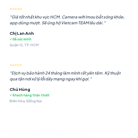
⭐⭐⭐⭐⭐
"Giá tốt nhất khu vực HCM. Camera wifi Imou bắt sóng khỏe,
app dùng mượt. Sẽ ủng hộ Vietcam TEAM lâu dài."
Chị Lan Anh
✓ Đã xác minh
Quận 12, TP. HCM
⭐⭐⭐⭐⭐
"Dịch vụ bảo hành 24 tháng làm mình rất yên tâm. Kỹ thuật
qua tận nơi xử lý lỗi dây mạng ngay khi gọi."
Chú Hùng
✓ Khách hàng thân thiết
Biên Hòa, Đồng Nai