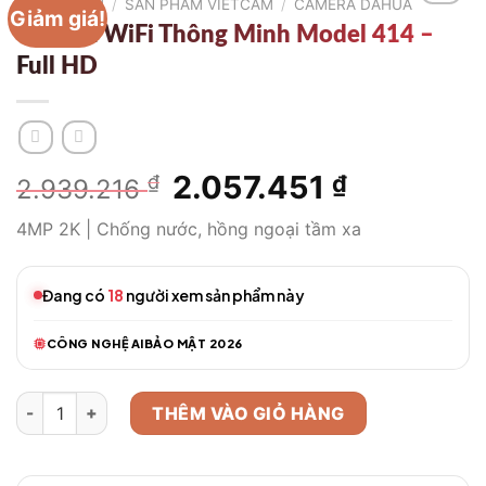
TRANG CHỦ
/
SẢN PHẨM VIETCAM
/
CAMERA DAHUA
Giảm giá!
Camera WiFi Thông Minh Model 414 –
Full HD
Giá
2.057.451
Giá
₫
₫
2.939.216
gốc
hiện
4MP 2K | Chống nước, hồng ngoại tầm xa
là:
tại
2.939.216 ₫.
là:
2.057.451 
Đang có
18
người xem sản phẩm này
CÔNG NGHỆ AI
BẢO MẬT 2026
Camera WiFi Thông Minh Model 414 – Full HD số lượng
THÊM VÀO GIỎ HÀNG