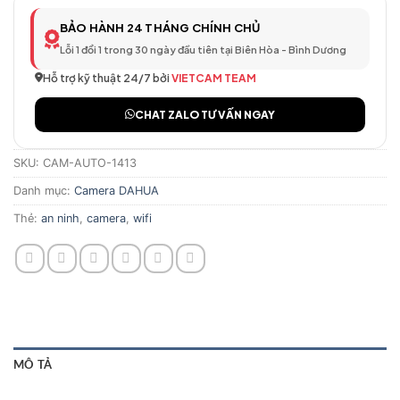
BẢO HÀNH 24 THÁNG CHÍNH CHỦ
Lỗi 1 đổi 1 trong 30 ngày đầu tiên tại Biên Hòa - Bình Dương
Hỗ trợ kỹ thuật 24/7 bởi
VIETCAM TEAM
CHAT ZALO TƯ VẤN NGAY
SKU:
CAM-AUTO-1413
Danh mục:
Camera DAHUA
Thẻ:
an ninh
,
camera
,
wifi
MÔ TẢ