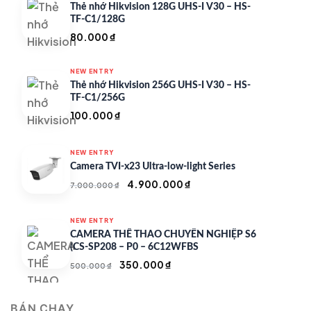
Thẻ nhớ Hikvision 128G UHS-I V30 – HS-
TF-C1/128G
80.000
₫
NEW ENTRY
Thẻ nhớ Hikvision 256G UHS-I V30 – HS-
TF-C1/256G
100.000
₫
NEW ENTRY
Camera TVI-x23 Ultra-low-light Series
Giá
Giá
4.900.000
₫
7.000.000
₫
gốc
hiện
là:
tại
NEW ENTRY
7.000.000 ₫.
là:
CAMERA THỂ THAO CHUYÊN NGHIỆP S6
4.900.000 ₫.
(CS-SP208 – P0 – 6C12WFBS
Giá
Giá
350.000
₫
500.000
₫
gốc
hiện
là:
tại
BÁN CHẠY
500.000 ₫.
là: