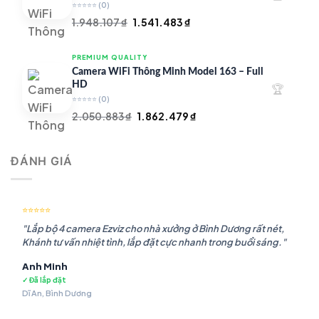
⭐⭐⭐⭐⭐
(0)
Giá
Giá
1.948.107
₫
1.541.483
₫
gốc
hiện
là:
tại
PREMIUM QUALITY
1.948.107 ₫.
là:
Camera WiFi Thông Minh Model 163 – Full
1.541.483 ₫.
HD
🏆
⭐⭐⭐⭐⭐
(0)
Giá
Giá
2.050.883
₫
1.862.479
₫
gốc
hiện
là:
tại
ĐÁNH GIÁ
2.050.883 ₫.
là:
1.862.479 ₫.
⭐⭐⭐⭐⭐
"Lắp bộ 4 camera Ezviz cho nhà xưởng ở Bình Dương rất nét,
Khánh tư vấn nhiệt tình, lắp đặt cực nhanh trong buổi sáng."
Anh Minh
✓ Đã lắp đặt
Dĩ An, Bình Dương