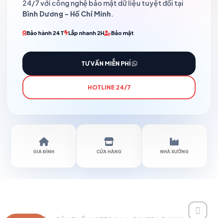
24/7 với công nghệ bảo mật dữ liệu tuyệt đối tại
Bình Dương - Hồ Chí Minh
.
Bảo hành 24T
Lắp nhanh 2H
Bảo mật
TƯ VẤN MIỄN PHÍ
HOTLINE 24/7
GIA ĐÌNH
CỬA HÀNG
NHÀ XƯỞNG