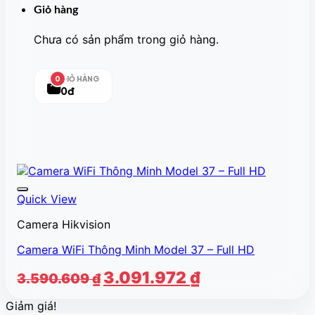
Giỏ hàng
Chưa có sản phẩm trong giỏ hàng.
GIỎ HÀNG
0
0đ
Quick View
Camera Hikvision
Camera WiFi Thông Minh Model 37 – Full HD
Giá
Giá
3.091.972
₫
3.590.609
₫
gốc
hiện
Giảm giá!
là:
tại