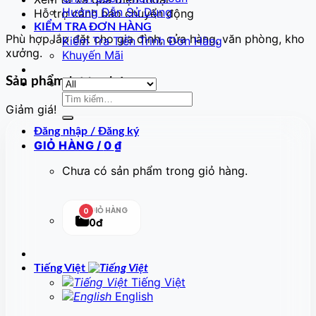
Hướng Dẫn Sử Dụng
Hỗ trợ cảnh báo chuyển động
KIỂM TRA ĐƠN HÀNG
Phù hợp lắp đặt cho gia đình, cửa hàng, văn phòng, kho
Kiểm Tra Tiến Trình Đơn Hàng
xưởng.
Khuyến Mãi
Sản phẩm tương tự
Tìm
Giảm giá!
kiếm:
Đăng nhập / Đăng ký
GIỎ HÀNG /
0
₫
Chưa có sản phẩm trong giỏ hàng.
GIỎ HÀNG
0
0đ
Tiếng Việt
Tiếng Việt
English