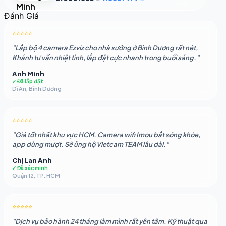
gốc
hiện
Đánh GIá
là:
tại
2.050.883 ₫.
là:
⭐⭐⭐⭐⭐
1.862.479 ₫.
"Lắp bộ 4 camera Ezviz cho nhà xưởng ở Bình Dương rất nét,
Khánh tư vấn nhiệt tình, lắp đặt cực nhanh trong buổi sáng."
Anh Minh
✓ Đã lắp đặt
Dĩ An, Bình Dương
⭐⭐⭐⭐⭐
"Giá tốt nhất khu vực HCM. Camera wifi Imou bắt sóng khỏe,
app dùng mượt. Sẽ ủng hộ Vietcam TEAM lâu dài."
Chị Lan Anh
✓ Đã xác minh
Quận 12, TP. HCM
⭐⭐⭐⭐⭐
"Dịch vụ bảo hành 24 tháng làm mình rất yên tâm. Kỹ thuật qua