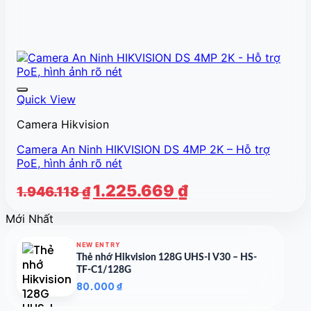
Quick View
Camera Hikvision
Camera An Ninh HIKVISION DS 4MP 2K – Hỗ trợ
PoE, hình ảnh rõ nét
Giá
Giá
1.225.669
₫
1.946.118
₫
gốc
hiện
Mới Nhất
là:
tại
1.946.118 ₫.
là:
NEW ENTRY
1.225.669 ₫.
Thẻ nhớ Hikvision 128G UHS-I V30 – HS-
TF-C1/128G
80.000
₫