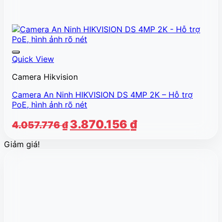
Quick View
Camera Hikvision
Camera An Ninh HIKVISION DS 4MP 2K – Hỗ trợ
PoE, hình ảnh rõ nét
Giá
Giá
3.870.156
₫
4.057.776
₫
gốc
hiện
Giảm giá!
là:
tại
4.057.776 ₫.
là:
3.870.156 ₫.