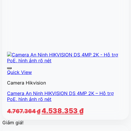
Quick View
Camera Hikvision
Camera An Ninh HIKVISION DS 4MP 2K – Hỗ trợ
PoE, hình ảnh rõ nét
Giá
Giá
4.538.353
₫
4.767.364
₫
gốc
hiện
Giảm giá!
là:
tại