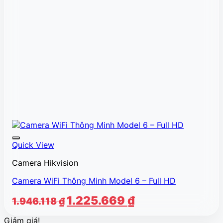
Quick View
Camera Hikvision
Camera WiFi Thông Minh Model 6 – Full HD
Giá
Giá
1.225.669
₫
1.946.118
₫
gốc
hiện
Giảm giá!