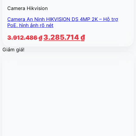
Camera Hikvision
Camera An Ninh HIKVISION DS 4MP 2K – Hỗ trợ
PoE, hình ảnh rõ nét
Giá
Giá
3.285.714
₫
3.912.486
₫
gốc
hiện
Giảm giá!
là:
tại
3.912.486 ₫.
là:
3.285.714 ₫.