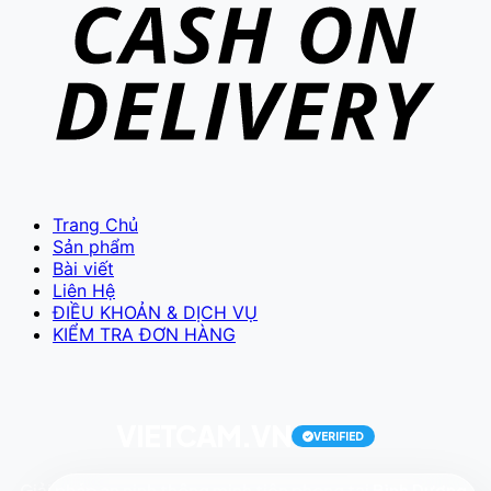
VIETCAM.VN
VC
Đang trực tuyến
Trang Chủ
Sản phẩm
Bài viết
Liên Hệ
ĐIỀU KHOẢN & DỊCH VỤ
KIỂM TRA ĐƠN HÀNG
Báo giá Camera
Tư vấn lắp đặt
Hỗ trợ kỹ thuật
VIETCAM.VN
VERIFIED
Giải pháp an ninh thông minh tiên phong tại
Bình Dương
.