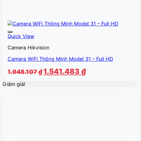
Quick View
Camera Hikvision
Camera WiFi Thông Minh Model 31 – Full HD
Giá
Giá
1.541.483
₫
1.948.107
₫
gốc
hiện
Giảm giá!
là:
tại
1.948.107 ₫.
là:
1.541.483 ₫.