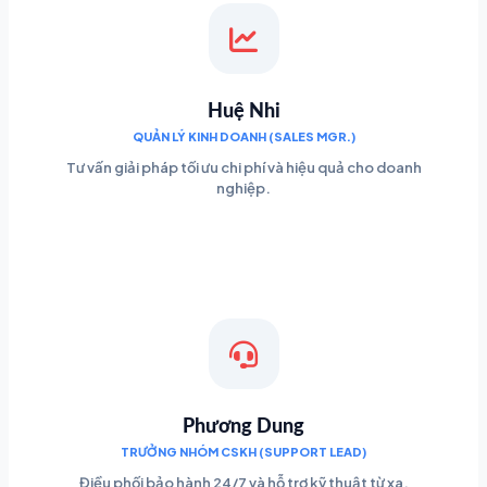
Huệ Nhi
QUẢN LÝ KINH DOANH (SALES MGR.)
Tư vấn giải pháp tối ưu chi phí và hiệu quả cho doanh
nghiệp.
Phương Dung
TRƯỞNG NHÓM CSKH (SUPPORT LEAD)
Điều phối bảo hành 24/7 và hỗ trợ kỹ thuật từ xa.