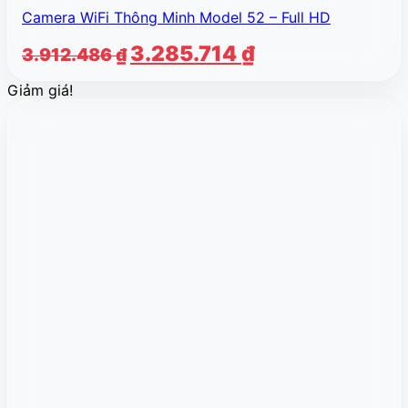
Camera WiFi Thông Minh Model 52 – Full HD
Giá
Giá
3.285.714
₫
3.912.486
₫
gốc
hiện
Giảm giá!
là:
tại
3.912.486 ₫.
là:
3.285.714 ₫.