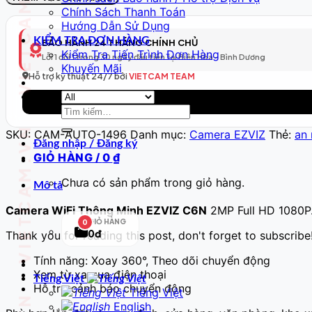
VIETCAM.VN VIETCAM.VN VIETCAM.VN VIETCAM.VN VIETCAM.VN VIETCAM.VN
Thông
Chính Sách Thanh Toán
Minh
Hướng Dẫn Sử Dụng
Model
KIỂM TRA ĐƠN HÀNG
BẢO HÀNH 24 THÁNG CHÍNH CHỦ
497
Kiểm Tra Tiến Trình Đơn Hàng
Lỗi 1 đổi 1 trong 30 ngày đầu tiên tại Biên Hòa - Bình Dương
–
Khuyến Mãi
Full
Hỗ trợ kỹ thuật 24/7 bởi
VIETCAM TEAM
HD
số
Tìm
lượng
kiếm:
SKU:
CAM-AUTO-1496
Danh mục:
Camera EZVIZ
Thẻ:
an 
Đăng nhập / Đăng ký
GIỎ HÀNG /
0
₫
Chưa có sản phẩm trong giỏ hàng.
Mô tả
Camera WiFi Thông Minh EZVIZ C6N
2MP Full HD 1080P
GIỎ HÀNG
0
0đ
Thank you for reading this post, don't forget to subscribe
Tính năng: Xoay 360°, Theo dõi chuyển động
Xem từ xa qua điện thoại
Tiếng Việt
Hỗ trợ cảnh báo chuyển động
Tiếng Việt
English