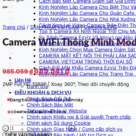
Cách Bảo Mật Camera Giám Sát Gia Đình:
Kinh Nghiệm Lắp Camera Cho Biệt Thự 
Kinh Nghiệm Lắp Camera Cho Quán Cafe,
Kinh Nghiệm Lắp Camera Cho Nhà Xưởng 
Cách Xem Lại Video Camera Trên Điện Th
Trang chủ
/
SẢN PHẨM VIETCAM
/
Camera EZVIZ
Top 5 Camera An Ninh Ngoài Trời Chịu M
So Sánh Camera Ezviz Và Imou:Loại Nào 
Camera WiFi Thông Minh Mode
Camera Wifi Bị Ngoại Tuyến: Nguyên Nhâ
Kinh Nghiệm Chọn Mua Camera Giám Sát 
CAMERA MẤT KẾT NỐI THÌ PHẢI LÀM SA
CAMERA VIETCAM TRONG THỜI ĐẠI SỐ
Cách Đổi Mật Khẩu Camera Ezviz Trên Đi
Giá
Giá
689.541
₫
985.059
₫
Kinh Nghiệm Lắp Camera Cho Trang Trại,
gốc
hiện
Liên Hệ
là:
tại
2MP Full HD 1080P | Xoay 360°, Theo dõi chuyển động
Đánh Giá
985.059 ₫.
là:
ĐIỀU KHOẢN & DỊCH VỤ
689.541 ₫.
Chính Sách Đổi Trả
Đang có
18
người xem sản phẩm này
Chính Sách Bảo Mật
Thông tin Pháp lý Website
CÔNG NGHỆ AI
BẢO MẬT 2026
Chính sách Khiếu nại & Giải quyết Tranh chấp
Chính sách Sử dụng Cookie
Camera
Chính sách Giao hàng / Cung cấp dịch vụ
WiFi
Chính sách Bảo hành / Hỗ trợ Dịch vụ
THÊM VÀO GIỎ HÀNG