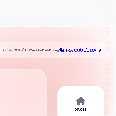
TRA CỨU
ƯU ĐÃI 🔥
h 2H tại
HCM
Hỗ trợ 24/7 tại
Bình Dương
GIA ĐÌNH