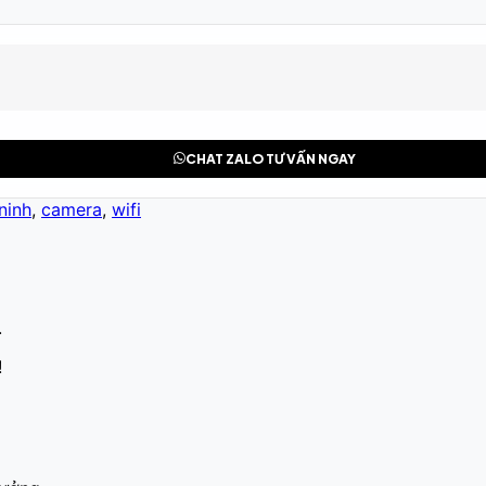
CHAT ZALO TƯ VẤN NGAY
ninh
,
camera
,
wifi
.
!