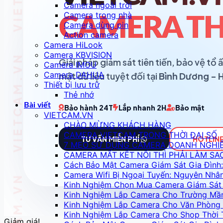
Camera ngoài trời
Camera trong nhà
CAMERA TH
Camera dùng pin
Action camera
Camera HiLook
Camera KBVISION
Giải pháp giám sát tiên tiến, bảo vệ t
Camera IMOU
Camera DAHUA
mật dữ liệu tuyệt đối tại
Bình Dương - 
Thiết bị lưu trữ
Thẻ nhớ
Bài viết
Bảo hành 24T
Lắp nhanh 2H
Bảo mật
VIETCAM.VN
CHÀO MỪNG KHÁCH HÀNG
CAMERA VIETCAM TRONG THỜI ĐẠI SỐ
TƯ VẤN MIỄN PHÍ
HOTLINE
7 MẸO SỬ DỤNG CAMERA DOANH NGHI
CAMERA MẤT KẾT NỐI THÌ PHẢI LÀM SA
Cách Bảo Mật Camera Giám Sát Gia Đình:
Camera Wifi Bị Ngoại Tuyến: Nguyên Nhâ
Kinh Nghiệm Chọn Mua Camera Giám Sát 
Kinh Nghiệm Lắp Camera Cho Trường Mầ
Kinh Nghiệm Lắp Camera Cho Văn Phòng 
Kinh Nghiệm Lắp Camera Cho Shop Thời 
Giảm giá!