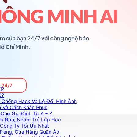
ÔNG MINH AI
ổ ấm của bạn 24/7 với công nghệ bảo
Hồ Chí Minh
.
 24/7
ỆP
O?
 Chống Hack Và Lộ Đổi Hình Ảnh
n Và Cách Khắc Phục
Cho Gia Đình Từ A – Z
m Non, Nhóm Trẻ Lớp Học
Công Ty Tối Ưu Nhất
Trang, Cửa Hàng Quần Áo