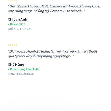
"Giá tốt nhất khu vực HCM. Camera wifi Imou bắt sóng khỏe,
app dùng mượt. Sẽ ủng hộ Vietcam TEAM lâu dài."
Chị Lan Anh
✓ Đã xác minh
Quận 12, TP. HCM
⭐⭐⭐⭐⭐
"Dịch vụ bảo hành 24 tháng làm mình rất yên tâm. Kỹ thuật
qua tận nơi xử lý lỗi dây mạng ngay khi gọi."
Chú Hùng
✓ Khách hàng thân thiết
Biên Hòa, Đồng Nai