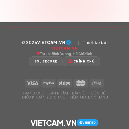
© 2026
VIETCAM.VN
|
Thiết kế bởi
VIETCAM.VN
Trụ sở: Bình Dương, Hồ Chí Minh
SSL SECURE
CHÍNH CHỦ
TRANG CHỦ
SẢN PHẨM
BÀI VIẾT
LIÊN HỆ
ĐIỀU KHOẢN & DỊCH VỤ
KIỂM TRA ĐƠN HÀNG
VIETCAM.VN
VERIFIED