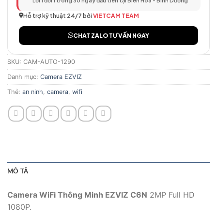
Lỗi 1 đổi 1 trong 30 ngày đầu tiên tại Biên Hòa - Bình Dương
Hỗ trợ kỹ thuật 24/7 bởi
VIETCAM TEAM
CHAT ZALO TƯ VẤN NGAY
SKU:
CAM-AUTO-1290
Danh mục:
Camera EZVIZ
Thẻ:
an ninh
,
camera
,
wifi
MÔ TẢ
Camera WiFi Thông Minh EZVIZ C6N
2MP Full HD
1080P.