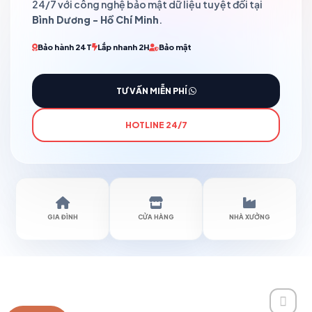
24/7 với công nghệ bảo mật dữ liệu tuyệt đối tại
Bình Dương - Hồ Chí Minh
.
Bảo hành 24T
Lắp nhanh 2H
Bảo mật
TƯ VẤN MIỄN PHÍ
HOTLINE 24/7
GIA ĐÌNH
CỬA HÀNG
NHÀ XƯỞNG