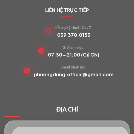
LIÊN HỆ TRỰC TIẾP
Hỗ trợ kỹ thuật 24/7:
039.370.0153
Giờ làm việc:
VIETCAM.VN
07:30 - 21:00 (Cả CN)
VC
Đang trực tuyến
Email phản hồi:
phuongdung.offical@gmail.com
Báo giá Camera
Tư vấn lắp đặt
ĐỊA CHỈ
Hỗ trợ kỹ thuật