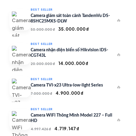
BEST SELLER
Camera giám sát toàn cảnh TandemVu DS-
🔥
8SHC25MXS-DLW
Giá
Giá
35.000.000
₫
50.000.000
₫
gốc
hiện
là:
tại
BEST SELLER
50.000.000 ₫.
là:
Camera nhận diện biển số Hikvision iDS-
🔥
35.000.000 ₫.
CGT43L
Giá
Giá
14.000.000
₫
20.000.000
₫
gốc
hiện
là:
tại
BEST SELLER
20.000.000 ₫.
là:
Camera TVI-x23 Ultra-low-light Series
🔥
14.000.000 ₫.
Giá
Giá
4.900.000
₫
7.000.000
₫
gốc
hiện
là:
tại
BEST SELLER
7.000.000 ₫.
là:
Camera WiFi Thông Minh Model 227 – Full
🔥
4.900.000 ₫.
HD
Giá
Giá
4.719.147
₫
4.997.426
₫
gốc
hiện