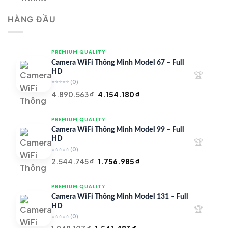
là:
tại
HÀNG ĐẦU
4.997.426 ₫.
là:
4.719.147 ₫.
PREMIUM QUALITY
Camera WiFi Thông Minh Model 67 – Full
HD
🏆
⭐⭐⭐⭐⭐
(0)
Giá
Giá
4.890.563
₫
4.154.180
₫
gốc
hiện
là:
tại
PREMIUM QUALITY
4.890.563 ₫.
là:
Camera WiFi Thông Minh Model 99 – Full
4.154.180 ₫.
HD
🏆
⭐⭐⭐⭐⭐
(0)
Giá
Giá
2.544.745
₫
1.756.985
₫
gốc
hiện
là:
tại
PREMIUM QUALITY
2.544.745 ₫.
là:
Camera WiFi Thông Minh Model 131 – Full
1.756.985 ₫.
HD
🏆
⭐⭐⭐⭐⭐
(0)