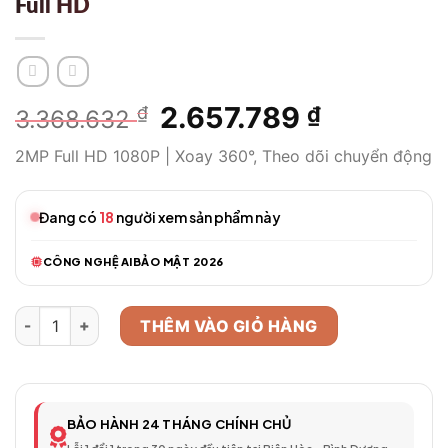
Full HD
Giá
2.657.789
Giá
₫
₫
3.368.632
gốc
hiện
2MP Full HD 1080P | Xoay 360°, Theo dõi chuyển động
là:
tại
3.368.632 ₫.
là:
2.657.789 
Đang có
18
người xem sản phẩm này
CÔNG NGHỆ AI
BẢO MẬT 2026
Camera WiFi Thông Minh Model 291 – Full HD số lượng
THÊM VÀO GIỎ HÀNG
BẢO HÀNH 24 THÁNG CHÍNH CHỦ