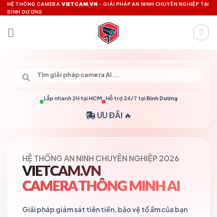
Skip
HỆ THỐNG CAMERA
VIETCAM.VN
- GIẢI PHÁP AN NINH CHUYÊN NGHIỆP TẠI
BÌNH DƯƠNG
to
content
Lắp nhanh 2H tại
HCM
Hỗ trợ 24/7 tại
Bình Dương
ƯU ĐÃI 🔥
HỆ THỐNG AN NINH CHUYÊN NGHIỆP 2026
VIETCAM.VN
CAMERA THÔNG MINH AI
Giải pháp giám sát tiên tiến, bảo vệ tổ ấm của bạn