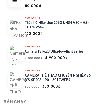
80.000
₫
NEW ENTRY
Thẻ nhớ Hikvision 256G UHS-I V30 – HS-
TF-C1/256G
100.000
₫
NEW ENTRY
Camera TVI-x23 Ultra-low-light Series
Giá
Giá
4.900.000
₫
7.000.000
₫
gốc
hiện
là:
tại
NEW ENTRY
7.000.000 ₫.
là:
CAMERA THỂ THAO CHUYÊN NGHIỆP S6
4.900.000 ₫.
(CS-SP208 – P0 – 6C12WFBS
Giá
Giá
350.000
₫
500.000
₫
gốc
hiện
là:
tại
BÁN CHẠY
500.000 ₫.
là:
350.000 ₫.