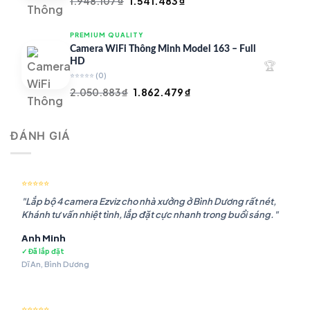
Giá
Giá
1.948.107
₫
1.541.483
₫
gốc
hiện
là:
tại
PREMIUM QUALITY
1.948.107 ₫.
là:
Camera WiFi Thông Minh Model 163 – Full
1.541.483 ₫.
HD
🏆
⭐⭐⭐⭐⭐
(0)
Giá
Giá
2.050.883
₫
1.862.479
₫
gốc
hiện
là:
tại
ĐÁNH GIÁ
2.050.883 ₫.
là:
1.862.479 ₫.
⭐⭐⭐⭐⭐
"Lắp bộ 4 camera Ezviz cho nhà xưởng ở Bình Dương rất nét,
Khánh tư vấn nhiệt tình, lắp đặt cực nhanh trong buổi sáng."
Anh Minh
✓ Đã lắp đặt
Dĩ An, Bình Dương
⭐⭐⭐⭐⭐