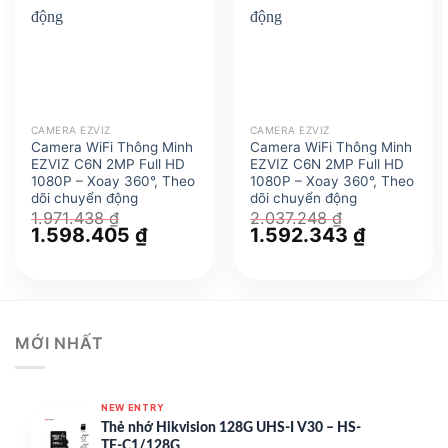
CAMERA EZVIZ
CAMERA EZVIZ
Camera WiFi Thông Minh
Camera WiFi Thông Minh
EZVIZ C6N 2MP Full HD
EZVIZ C6N 2MP Full HD
1080P – Xoay 360°, Theo
1080P – Xoay 360°, Theo
dõi chuyển động
dõi chuyển động
1.971.438
₫
2.037.248
₫
Giá
1.598.405
₫
Giá
Giá
1.592.343
₫
Giá
gốc
hiện
gốc
hiện
là:
tại
là:
tại
1.971.438 ₫.
là:
2.037.248 ₫.
là:
1.598.405 ₫.
1.592.343
MỚI NHẤT
NEW ENTRY
Thẻ nhớ Hikvision 128G UHS-I V30 – HS-
TF-C1/128G