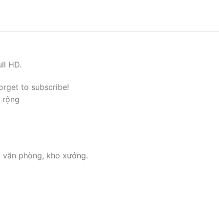
ll HD.
orget to subscribe!
 rộng
, văn phòng, kho xưởng.