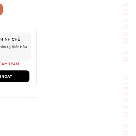
CHÍNH CHỦ
 tiên tại Biên Hòa
CAM TEAM
N NGAY