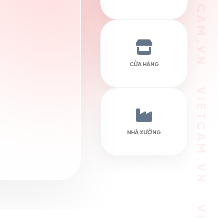
VIETCAM.VN VIETCAM.VN VIETCAM.VN VIETCAM.VN VIETCAM.VN VIETCAM.VN
CỬA HÀNG
NHÀ XƯỞNG