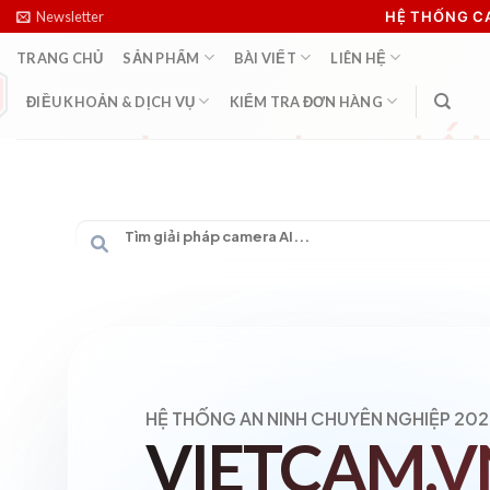
Skip
Newsletter
HỆ THỐNG 
to
TRANG CHỦ
SẢN PHẨM
BÀI VIẾT
LIÊN HỆ
content
ĐIỀU KHOẢN & DỊCH VỤ
KIỂM TRA ĐƠN HÀNG
HỆ THỐNG AN NINH CHUYÊN NGHIỆP 202
VIETCAM.V