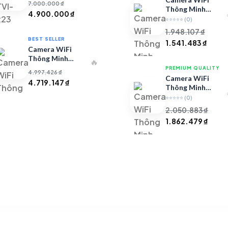
7.000.000
₫
1.756
Thông Minh
Giá
Giá
4.900.000
₫
Model 131 – Full
⭐⭐⭐⭐⭐
(0)
gốc
hiện
HD
1.948.107
₫
là:
tại
BEST SELLER
Giá
Giá
1.541.483
₫
7.000.000 ₫.
là:
Camera WiFi
gốc
hiện
4.900.000 ₫.
Thông Minh
🔥
là:
tại
Model 227 – Full
PREMIUM QUALITY
4.997.426
₫
1.948.107 ₫.
là:
HD
Camera WiFi
Giá
Giá
4.719.147
₫
1.541
Thông Minh
gốc
hiện
Model 163 – Full
⭐⭐⭐⭐⭐
(0)
là:
tại
HD
2.050.883
₫
4.997.426 ₫.
là:
Giá
Giá
1.862.479
₫
4.719.147 ₫.
gốc
hiện
là:
tại
2.050.883 ₫.
là:
1.862