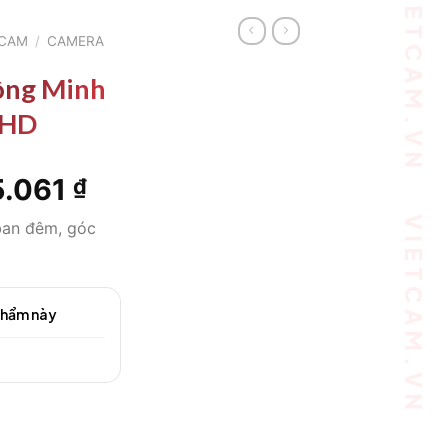
TCAM
/
CAMERA
ông Minh
 HD
5.061
Giá
₫
hiện
ban đêm, góc
tại
672 ₫.
là:
1.475.061 ₫.
phẩm này
 322 – Full HD số lượng