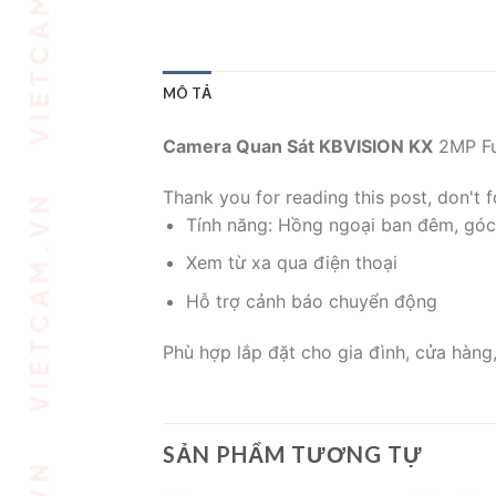
MÔ TẢ
Camera Quan Sát KBVISION KX
2MP Fu
Thank you for reading this post, don't f
Tính năng: Hồng ngoại ban đêm, góc
Xem từ xa qua điện thoại
Hỗ trợ cảnh báo chuyển động
Phù hợp lắp đặt cho gia đình, cửa hàng
SẢN PHẨM TƯƠNG TỰ