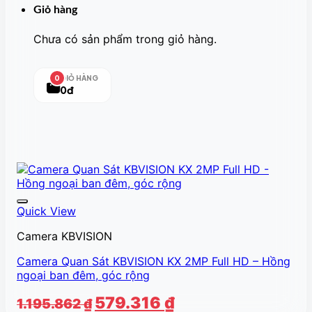
Giỏ hàng
Chưa có sản phẩm trong giỏ hàng.
GIỎ HÀNG
0
0đ
Quick View
Camera KBVISION
Camera Quan Sát KBVISION KX 2MP Full HD – Hồng
ngoại ban đêm, góc rộng
Giá
Giá
579.316
₫
1.195.862
₫