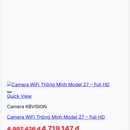
Quick View
Camera KBVISION
Camera WiFi Thông Minh Model 27 – Full HD
Giá
Giá
4.719.147
₫
4.997.426
₫