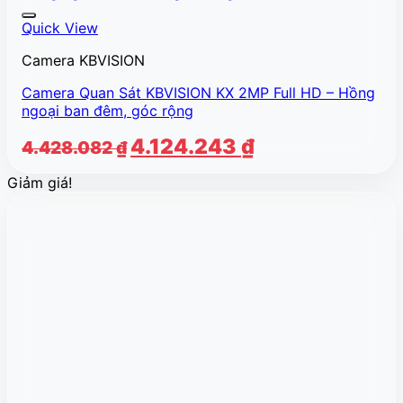
Quick View
Camera KBVISION
Camera Quan Sát KBVISION KX 2MP Full HD – Hồng
ngoại ban đêm, góc rộng
Giá
Giá
4.124.243
₫
4.428.082
₫
gốc
hiện
Giảm giá!
là:
tại
4.428.082 ₫.
là:
4.124.243 ₫.