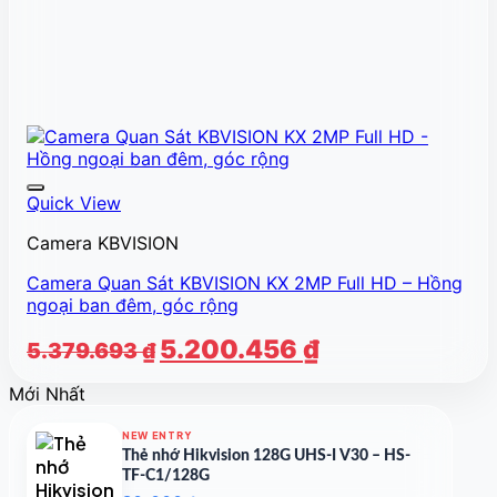
Quick View
Camera KBVISION
Camera Quan Sát KBVISION KX 2MP Full HD – Hồng
ngoại ban đêm, góc rộng
Giá
Giá
5.200.456
₫
5.379.693
₫
gốc
hiện
Mới Nhất
là:
tại
5.379.693 ₫.
là:
NEW ENTRY
5.200.456 ₫.
Thẻ nhớ Hikvision 128G UHS-I V30 – HS-
TF-C1/128G