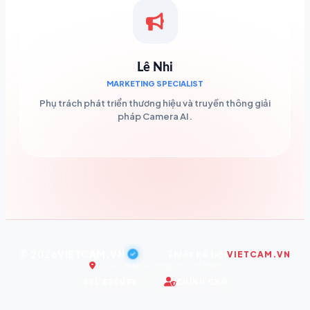
Lê Nhi
MARKETING SPECIALIST
Phụ trách phát triển thương hiệu và truyền thông giải
pháp Camera AI.
© 2026
VIETCAM.VN
|
Thiết kế bởi
VIETCAM.VN
Trụ sở: Bình Dương, Hồ Chí Minh
SSL SECURE
CHÍNH CHỦ