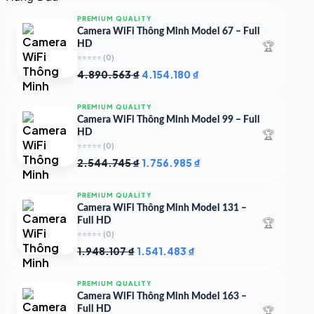
4.997.426 ₫.
là:
4.719.147 ₫.
PREMIUM QUALITY
Camera WiFi Thông Minh Model 67 – Full
🏆
HD
⭐⭐⭐⭐⭐
(0)
Giá
Giá
4.890.563
₫
4.154.180
₫
gốc
hiện
là:
tại
PREMIUM QUALITY
4.890.563 ₫.
là:
Camera WiFi Thông Minh Model 99 – Full
4.154.180 ₫.
🏆
HD
⭐⭐⭐⭐⭐
(0)
Giá
Giá
2.544.745
₫
1.756.985
₫
gốc
hiện
là:
tại
PREMIUM QUALITY
2.544.745 ₫.
là:
Camera WiFi Thông Minh Model 131 –
1.756.985 ₫.
🏆
Full HD
⭐⭐⭐⭐⭐
(0)
Giá
Giá
1.948.107
₫
1.541.483
₫
gốc
hiện
là:
tại
PREMIUM QUALITY
1.948.107 ₫.
là:
Camera WiFi Thông Minh Model 163 –
1.541.483 ₫.
🏆
Full HD