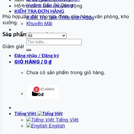
Hướng Dẫn Sử Dụng
Hỗ trợ cảnh báo chuyển động
KIỂM TRA ĐƠN HÀNG
Phù hợp lắp đặt cho gia đình, cửa hàng, văn phòng, kho
Kiểm Tra Tiến Trình Đơn Hàng
xưởng.
Khuyến Mãi
Sản phẩm tương tự
Tìm
Giảm giá!
kiếm:
Đăng nhập / Đăng ký
GIỎ HÀNG /
0
₫
Chưa có sản phẩm trong giỏ hàng.
GIỎ HÀNG
0
0đ
Tiếng Việt
Tiếng Việt
English