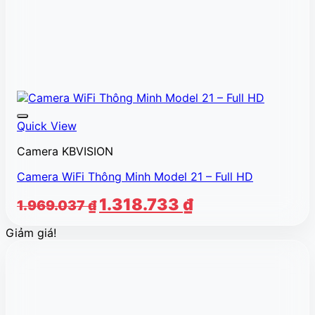
Quick View
Camera KBVISION
Camera WiFi Thông Minh Model 21 – Full HD
Giá
Giá
1.318.733
₫
1.969.037
₫
gốc
hiện
Giảm giá!
là:
tại
1.969.037 ₫.
là:
1.318.733 ₫.