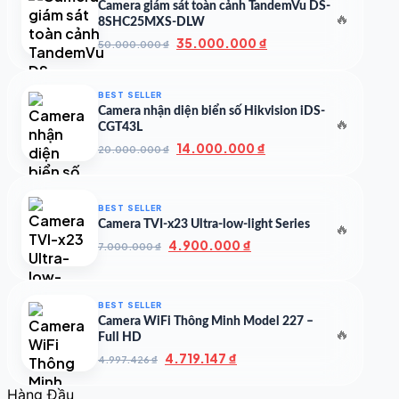
Camera giám sát toàn cảnh TandemVu DS-
🔥
8SHC25MXS-DLW
Giá
Giá
35.000.000
₫
50.000.000
₫
gốc
hiện
là:
tại
50.000.000 ₫.
là:
BEST SELLER
35.000.000 ₫.
Camera nhận diện biển số Hikvision iDS-
🔥
CGT43L
Giá
Giá
14.000.000
₫
20.000.000
₫
gốc
hiện
là:
tại
20.000.000 ₫.
là:
BEST SELLER
14.000.000 ₫.
Camera TVI-x23 Ultra-low-light Series
🔥
Giá
Giá
4.900.000
₫
7.000.000
₫
gốc
hiện
là:
tại
7.000.000 ₫.
là:
BEST SELLER
4.900.000 ₫.
Camera WiFi Thông Minh Model 227 –
🔥
Full HD
Giá
Giá
4.719.147
₫
4.997.426
₫
gốc
hiện
là:
tại
Hàng Đầu