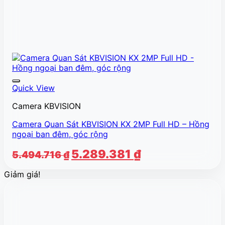
Quick View
Camera KBVISION
Camera Quan Sát KBVISION KX 2MP Full HD – Hồng
ngoại ban đêm, góc rộng
Giá
Giá
5.289.381
₫
5.494.716
₫
gốc
hiện
Giảm giá!
là:
tại
5.494.716 ₫.
là:
5.289.381 ₫.