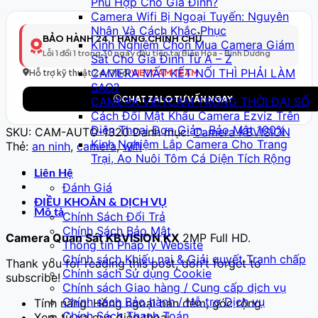
Phù Hợp Cho Gia Đình?
Thông
Camera Wifi Bị Ngoại Tuyến: Nguyên
Minh
Nhân Và Cách Khắc Phục
Model
BẢO HÀNH 24 THÁNG CHÍNH CHỦ
Kinh Nghiệm Chọn Mua Camera Giám
321
Lỗi 1 đổi 1 trong 30 ngày đầu tiên tại Biên Hòa - Bình Dương
Sát Cho Gia Đình Từ A – Z
–
CAMERA MẤT KẾT NỐI THÌ PHẢI LÀM
Full
Hỗ trợ kỹ thuật 24/7 bởi
VIETCAM TEAM
SAO?
HD
CHAT ZALO TƯ VẤN NGAY
CAMERA VIETCAM TRONG THỜI ĐẠI SỐ
số
Cách Đổi Mật Khẩu Camera Ezviz Trên
lượng
Điện Thoại Đơn Giản, Bảo Mật 100%
SKU:
CAM-AUTO-1320
Danh mục:
Camera KBVISION
Kinh Nghiệm Lắp Camera Cho Trang
Thẻ:
an ninh
,
camera
,
wifi
Trại, Ao Nuôi Tôm Cá Diện Tích Rộng
Liên Hệ
Đánh Giá
ĐIỀU KHOẢN & DỊCH VỤ
Mô tả
Chính Sách Đổi Trả
Chính Sách Bảo Mật
Camera Quan Sát KBVISION KX
2MP Full HD.
Thông tin Pháp lý Website
Chính sách Khiếu nại & Giải quyết Tranh chấp
Thank you for reading this post, don't forget to
Chính sách Sử dụng Cookie
subscribe!
Chính sách Giao hàng / Cung cấp dịch vụ
Chính sách Bảo hành / Hỗ trợ Dịch vụ
Tính năng: Hồng ngoại ban đêm, góc rộng
Chính Sách Thanh Toán
Xem từ xa qua điện thoại