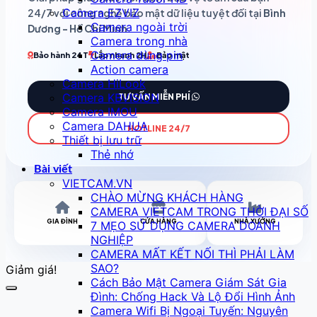
Camera EZVIZ
24/7 với công nghệ bảo mật dữ liệu tuyệt đối tại
Bình
Camera ngoài trời
Dương - Hồ Chí Minh
.
Camera trong nhà
Camera dùng pin
Bảo hành 24T
Lắp nhanh 2H
Bảo mật
Action camera
Camera HiLook
Camera KBVISION
TƯ VẤN MIỄN PHÍ
Camera IMOU
Camera DAHUA
HOTLINE 24/7
Thiết bị lưu trữ
Thẻ nhớ
Bài viết
VIETCAM.VN
CHÀO MỪNG KHÁCH HÀNG
CAMERA VIETCAM TRONG THỜI ĐẠI SỐ
GIA ĐÌNH
CỬA HÀNG
NHÀ XƯỞNG
7 MẸO SỬ DỤNG CAMERA DOANH
NGHIỆP
CAMERA MẤT KẾT NỐI THÌ PHẢI LÀM
SAO?
Giảm giá!
Cách Bảo Mật Camera Giám Sát Gia
Đình: Chống Hack Và Lộ Đổi Hình Ảnh
Camera Wifi Bị Ngoại Tuyến: Nguyên