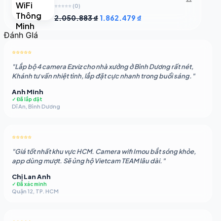
⭐⭐⭐⭐⭐
(0)
Giá
Giá
2.050.883
₫
1.862.479
₫
gốc
hiện
Đánh GIá
là:
tại
2.050.883 ₫.
là:
⭐⭐⭐⭐⭐
1.862.479 ₫.
"Lắp bộ 4 camera Ezviz cho nhà xưởng ở Bình Dương rất nét,
Khánh tư vấn nhiệt tình, lắp đặt cực nhanh trong buổi sáng."
Anh Minh
✓ Đã lắp đặt
Dĩ An, Bình Dương
⭐⭐⭐⭐⭐
"Giá tốt nhất khu vực HCM. Camera wifi Imou bắt sóng khỏe,
app dùng mượt. Sẽ ủng hộ Vietcam TEAM lâu dài."
Chị Lan Anh
✓ Đã xác minh
Quận 12, TP. HCM