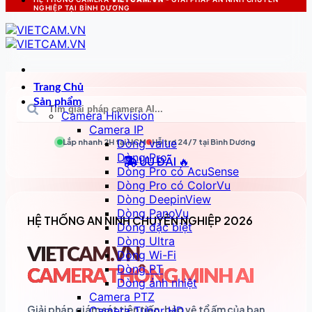
NGHIỆP TẠI BÌNH DƯƠNG
Trang Chủ
Sản phẩm
Camera Hikvision
Camera IP
Dòng value
Lắp nhanh 2H tại
HCM
Hỗ trợ 24/7 tại
Bình Dương
Dòng Pro
ƯU ĐÃI 🔥
Dòng Pro có AcuSense
Dòng Pro có ColorVu
Dòng DeepinView
Dòng PanoVu
HỆ THỐNG AN NINH CHUYÊN NGHIỆP 2026
Dòng đặc biệt
Dòng Ultra
VIETCAM.VN
Dòng Wi-Fi
Dòng PT
CAMERA THÔNG MINH AI
Dòng ảnh nhiệt
Camera PTZ
Giải pháp giám sát tiên tiến, bảo vệ tổ ấm của bạn
Camera Tubor HD