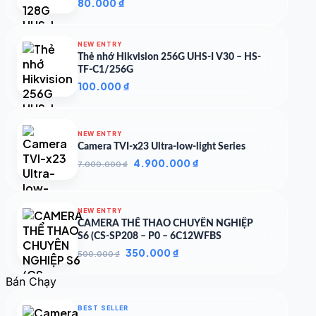
80.000
₫
NEW ENTRY
Thẻ nhớ Hikvision 256G UHS-I V30 – HS-
TF-C1/256G
100.000
₫
NEW ENTRY
Camera TVI-x23 Ultra-low-light Series
Giá
Giá
4.900.000
₫
7.000.000
₫
gốc
hiện
là:
tại
7.000.000 ₫.
là:
NEW ENTRY
4.900.000 ₫.
CAMERA THỂ THAO CHUYÊN NGHIỆP
S6 (CS-SP208 – P0 – 6C12WFBS
Giá
Giá
350.000
₫
500.000
₫
gốc
hiện
là:
tại
Bán Chạy
500.000 ₫.
là:
350.000 ₫.
BEST SELLER