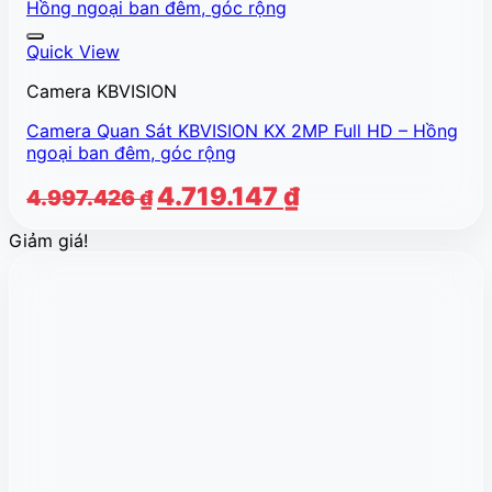
Quick View
Camera KBVISION
Camera Quan Sát KBVISION KX 2MP Full HD – Hồng
ngoại ban đêm, góc rộng
Giá
Giá
4.719.147
₫
4.997.426
₫
gốc
hiện
Giảm giá!
là:
tại
4.997.426 ₫.
là:
4.719.147 ₫.